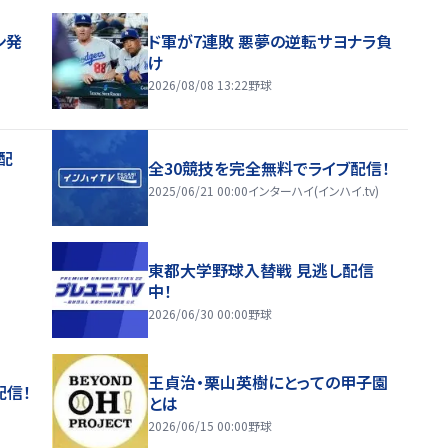
ン発
ド軍が7連敗 悪夢の逆転サヨナラ負
け
2026/08/08 13:22
野球
配
全30競技を完全無料でライブ配信！
2025/06/21 00:00
インターハイ(インハイ.tv)
東都大学野球入替戦 見逃し配信
中！
2026/06/30 00:00
野球
王貞治・栗山英樹にとっての甲子園
配信！
とは
2026/06/15 00:00
野球