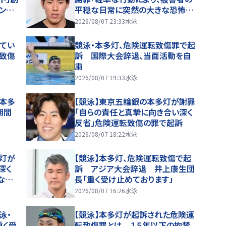
ンピ
平穏な日常に突然の大きな恐怖を
日本代
与えてしまった」危険運転致傷の罪
2026/08/07 23:33
水泳
で起訴
てい
競泳・本多灯、危険運転致傷罪で起
転致傷
訴 国際大会辞退、当面活動を自
粛
2026/08/07 19:33
水泳
の本多
【競泳】東京五輪銀の本多灯が謝罪
期間
「自らの責任と真摯に向き合い深く
反省」危険運転致傷の罪で起訴
2026/08/07 18:22
水泳
多灯が
【競泳】本多灯、危険運転致傷で起
深く
訴 アジア大会辞退 井上康生団
な恐
長「重く受け止めております」
まっ
2026/08/07 16:26
水泳
泳・
【競泳】本多灯が起訴された危険運
重く受
転致傷罪とは １５年以下の拘禁