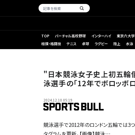
TOP
バーチャル高校野球
インターハイ
東京六大学
相撲・格闘技
テニス
卓球
ラグビー
陸上
水泳
"日本競泳女子史上初五輪
泳選手の「12年でボロッボ
2024.12.10 05:19
競泳選手で2012年のロンドン五輪では3
タグラムを更新。【画像】競泳…