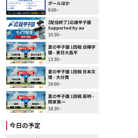
ボールほか
9:00~
【配信終了】応援甲子園
Supported by au
10:30~
夏の甲子園 1回戦 白樺学
園 - 東日大昌平
13:30~
夏の甲子園 1回戦 日本文
理 - 大分商
16:00~
夏の甲子園 1回戦 英明 -
関東第一
18:30~
今日の予定