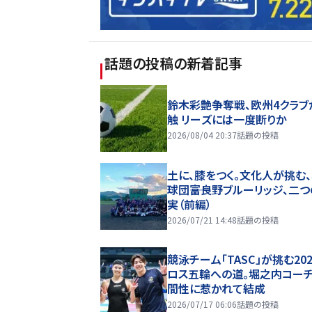
話題の投稿
の新着記事
鈴木彩艶争奪戦、欧州4クラブ
触 リーズには一度断りか
2026/08/04 20:37
話題の投稿
土に、膝をつく。文化人が挑む
球団――富良野ブルーリッジ、二
実（前編）
2026/07/21 14:48
話題の投稿
競泳チーム「TASC」が挑む20
ロス五輪への道。堀之内コー
間性に惹かれて結成
2026/07/17 06:06
話題の投稿