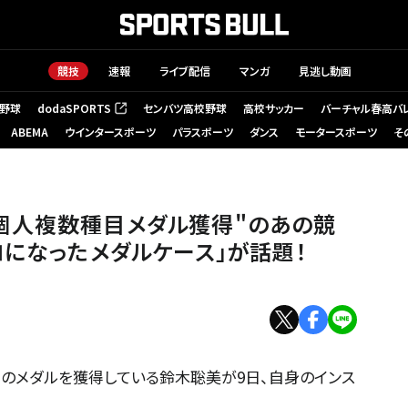
競技
速報
ライブ配信
マンガ
見逃し動画
野球
dodaSPORTS
センバツ高校野球
高校サッカー
バーチャル春高バ
（新しいタブで開く）
ABEMA
ウインタースポーツ
パラスポーツ
ダンス
モータースポーツ
そ
個人複数種目メダル獲得"のあの競
ロになったメダルケース」が話題！
つのメダルを獲得している鈴木聡美が9日、自身のインス