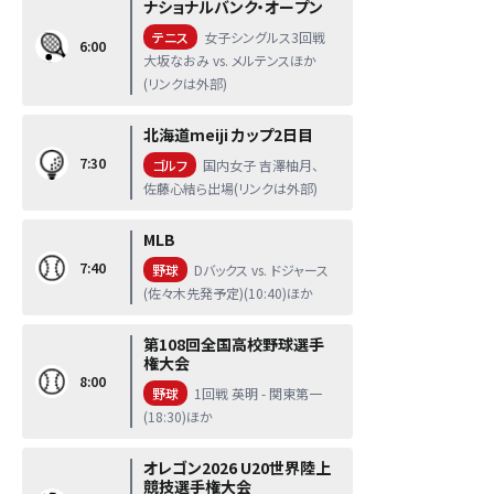
ナショナルバンク・オープン
テニス
女子シングルス3回戦
6:00
大坂なおみ vs. メルテンスほか
(リンクは外部)
北海道meiji カップ2日目
7:30
ゴルフ
国内女子 吉澤柚月、
佐藤心結ら出場(リンクは外部)
MLB
7:40
野球
Dバックス vs. ドジャース
(佐々木先発予定)(10:40)ほか
第108回全国高校野球選手
権大会
8:00
野球
1回戦 英明 - 関東第一
(18:30)ほか
オレゴン2026 U20世界陸上
競技選手権大会