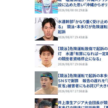
設に込めた思い「沖縄からオリ
ック選手を」 池江璃花子ら
2026/08/08 00:29
水泳
表も参戦
水連幹部「かなり重く受け止め
る」 競泳・本多灯が危険運
起訴
2026/08/07 19:43
水泳
【競泳】危険運転致傷で起訴
灯 水連「有罪になれば一定
の競技者資格停止になる」
2026/08/07 19:06
水泳
【競泳】危険運転で起訴の本
ＳＮＳで謝罪 報告の遅れを「
反省」被害者にもお詫び「大き
怖と身体的な苦痛を与えてし
2026/08/07 17:58
水泳
た」
井上康生アジア大会団長が競
本多灯の辞退に談話発表 「