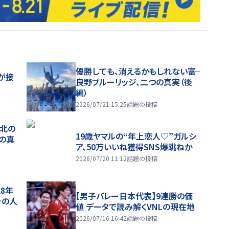
優勝しても、消えるかもしれない――富
が接
良野ブルーリッジ、二つの真実（後
編）
2026/07/21 15:25
話題の投稿
、北の
19歳ヤマルの“年上恋人♡”ガルシ
つの真
ア、50万いいね獲得SNS爆跳ねか
2026/07/20 11:12
話題の投稿
28年
【男子バレー日本代表】9連勝の価
チの人
値 データで読み解くVNLの現在地
2026/07/16 16:42
話題の投稿