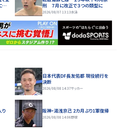
に努
刑 ７月に改正で３つの類型に
2026/08/07 13:13
水泳
日本代表DF長友佑都 現役続行を
決断
2026/08/08 14:37
サッカー
入り
阪神・湯浅京己 2カ月ぶり1軍復帰
2026/08/08 14:06
野球