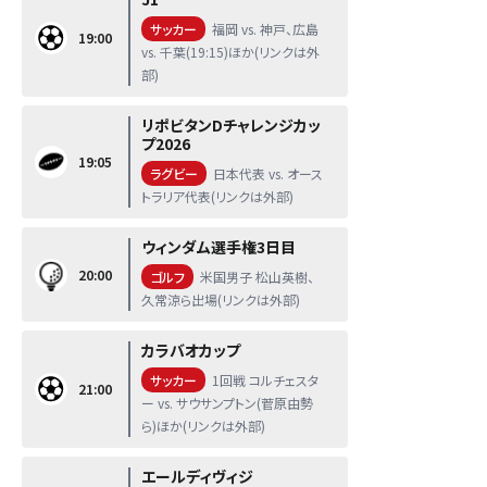
サッカー
福岡 vs. 神戸、広島
19:00
vs. 千葉(19:15)ほか(リンクは外
部)
リポビタンDチャレンジカッ
プ2026
19:05
ラグビー
日本代表 vs. オース
トラリア代表(リンクは外部)
ウィンダム選手権3日目
20:00
ゴルフ
米国男子 松山英樹、
久常涼ら出場(リンクは外部)
カラバオカップ
サッカー
1回戦 コルチェスタ
21:00
ー vs. サウサンプトン(菅原由勢
ら)ほか(リンクは外部)
エールディヴィジ