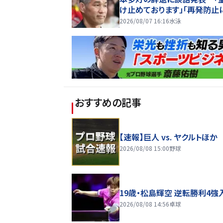
け止めております」「再発防止
め信頼に応えられるよう」
2026/08/07 16:16
水泳
おすすめの記事
【速報】巨人 vs. ヤクルトほか
2026/08/08 15:00
野球
19歳・松島輝空 逆転勝利4強
2026/08/08 14:56
卓球