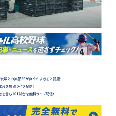
、後輩との笑顔3Sが爽やかすぎると話題！
試合を独占ライブ配信！
を含む101試合を無料ライブ配信！