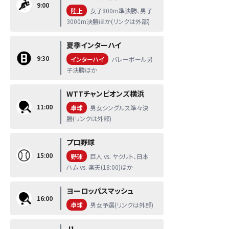
9:00
陸上
女子800m準決勝、男子
3000m決勝ほか(リンクは外部)
夏季インターハイ
9:30
インターハイ
バレーボール男
子決勝ほか
WTTチャンピオンズ横浜
11:00
卓球
男女シングルス準々決
勝(リンクは外部)
プロ野球
15:00
野球
巨人 vs. ヤクルト、日本
ハム vs. 楽天(18:00)ほか
ヨーロッパスマッシュ
16:00
卓球
男女予選(リンクは外部)
J1