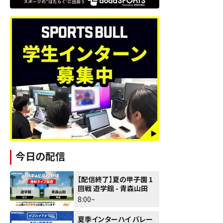
今日の配信
【配信終了】夏の甲子園 1
回戦 遊学館 - 青森山田
8:00~
夏季インターハイ バレー