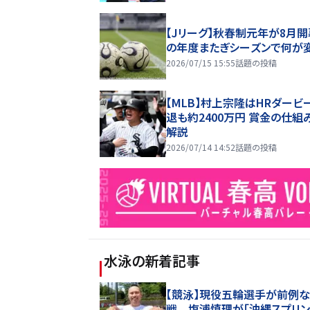
【Jリーグ】秋春制元年が8月開
の年度またぎシーズンで何が
2026/07/15 15:55
話題の投稿
【MLB】村上宗隆はHRダービ
退も約2400万円 賞金の仕組
解説
2026/07/14 14:52
話題の投稿
水泳
の新着記事
【競泳】現役五輪選手が前例
戦 塩浦慎理が「沖縄スプリン