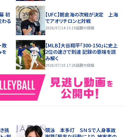
幕 初
【UFC】朝倉海の次戦が決定 上海
変わる
でアオリチロンと対戦
2026/07/14 15:19
話題の投稿
ー敗
【MLB】大谷翔平「300-150」に史上
みを
2位の速さで到達 記録の意味を読
み解く
2026/07/10 17:26
話題の投稿
なき挑
競泳 本多灯 ＳＮＳで人身事故
ト」創
謝罪「軽率な行動により、被害者の