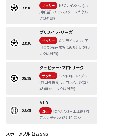
サッカー
NECナイメヘン(小
23:30
川航基) vs. テルスターほか(リン
クは外部)
プリメイラ・リーガ
サッカー
ギマラインス vs. ア
23:30
ロウカ(福井太智)(26:00)ほか(リ
ンクは外部)
ジュピラー・プロ・リーグ
サッカー
シント=トロイデン
25:15
(谷口彰悟ら) vs. ロンメルSK(27:
45)ほか(リンクは外部)
MLB
28:05
野球
Rソックス(吉田正尚) vs.
アスレチックス(29:10)ほか
スポーツブル 公式SNS