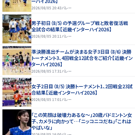
ーハイ2026】
2026/08/05 20:43
バレー
男子初日（8/5）の予選グループ戦と敗者復活戦
全試合の結果【近畿インターハイ2026】
2026/08/05 20:11
バレー
準決勝進出チームが決まる女子3日目（8/6）決勝
トーナメント3、4回戦全12試合をご紹介【近畿イン
ターハイ2026】
2026/08/05 17:31
バレー
女子2日目（8/5）決勝トーナメント1、2回戦全23試
合結果【近畿インターハイ2026】
2026/08/05 17:01
バレー
「この笑顔は破壊力あるな〜」20歳バドミントン女
子、カメラに向かって…「ニッコニコだね」「これは
やばいな」
2026/08/05 16:00
バレー