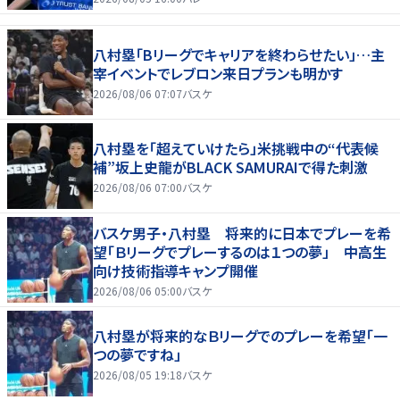
八村塁「Bリーグでキャリアを終わらせたい」…主
宰イベントでレブロン来日プランも明かす
2026/08/06 07:07
バスケ
八村塁を「超えていけたら」米挑戦中の“代表候
補”坂上史龍がBLACK SAMURAIで得た刺激
2026/08/06 07:00
バスケ
バスケ男子・八村塁 将来的に日本でプレーを希
望「Ｂリーグでプレーするのは１つの夢」 中高生
向け技術指導キャンプ開催
2026/08/06 05:00
バスケ
八村塁が将来的なＢリーグでのプレーを希望「一
つの夢ですね」
2026/08/05 19:18
バスケ