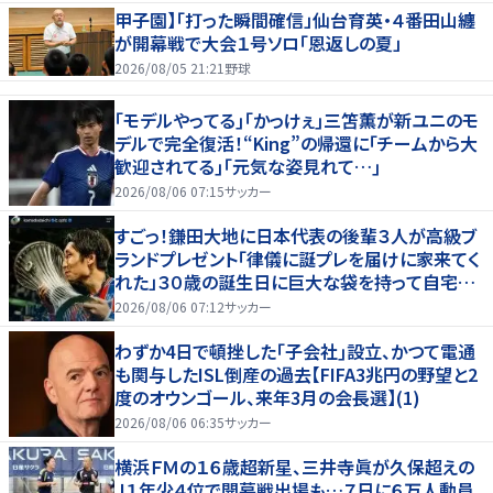
甲子園】「打った瞬間確信」仙台育英・４番田山纏
が開幕戦で大会１号ソロ「恩返しの夏」
2026/08/05 21:21
野球
｢モデルやってる｣｢かっけぇ｣三笘薫が新ユニのモ
デルで完全復活！“King”の帰還に｢チームから大
歓迎されてる｣｢元気な姿見れて…｣
2026/08/06 07:15
サッカー
すごっ！鎌田大地に日本代表の後輩３人が高級ブ
ランドプレゼント「律儀に誕プレを届けに家来てく
れた」３０歳の誕生日に巨大な袋を持って自宅訪
問
2026/08/06 07:12
サッカー
わずか4日で頓挫した｢子会社｣設立、かつて電通
も関与したISL倒産の過去【FIFA3兆円の野望と2
度のオウンゴール、来年3月の会長選】(1)
2026/08/06 06:35
サッカー
横浜ＦＭの１６歳超新星、三井寺眞が久保超えの
Ｊ１年少４位で開幕戦出場も…７日に６万人動員