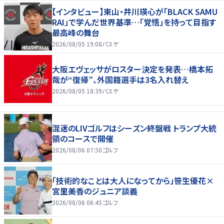
【インタビュー】東山・井川瑛心が「BLACK SAMU
RAI」で学んだ世界基準…「覚悟」を持って目指す
最高峰の舞台
2026/08/05 19:08
バスケ
大阪エヴェッサがロスター決定を発表…橋本拓
哉が“復帰”、外国籍選手は3名入れ替え
2026/08/05 18:39
バスケ
混迷のLIVゴルフはシーズン終盤戦 トランプ大統
領のコースで開催
2026/08/06 07:50
ゴルフ
「技術的なことは大人になってから」笹生優花×
宮里美香のジュニア談義
2026/08/06 06:45
ゴルフ