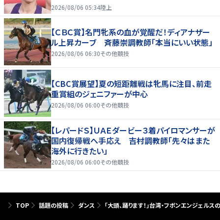
2026/08/06 05:34
陸上
【ＣＢＣ賞】名門牝系の血が覚醒だ！ディアナザー
ル上昇カーブ 斉藤崇調教師「本当にいい状態」
2026/08/06 06:30
その他競技
【CBC賞展望】夏の短距離戦は牝馬に注目、前走
重賞組のジェニファーが中心
2026/08/06 06:00
その他競技
【レパードＳ】ＵＡＥダービー３着パイロマンサーが
国内復帰戦へ手応え 吉村調教師「先々はまた
海外に行きたい」
2026/08/06 06:00
その他競技
TOP
話題の投稿
ダンス
「大頭、踊ります！」台湾・フボンエンジェルス