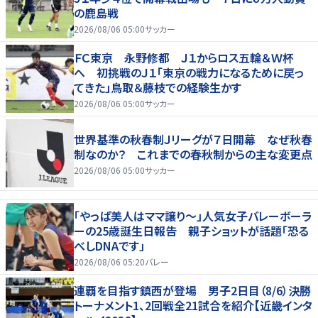
の鹿島戦
2026/08/06 05:00
サッカー
ＦＣ東京 永野修都 Ｊ１からロス五輪＆Ｗ杯
へ 初挑戦のＪ１「東京の戦力になるために戻っ
てきた」鳥取＆藤枝での経験生かす
2026/08/06 05:00
サッカー
世界基準の秋春制Ｊリーグが７日開幕 なぜ秋春
制なのか？ これまでの春秋制からの主な変更点
2026/08/06 05:00
サッカー
「やっぱ美人はママ譲り～」人気女子バレーボーラ
ーの25歳誕生日報告 親子ショットが話題「恐る
べしDNAです」
2026/08/06 05:20
バレー
連覇を目指す鎮西が登場 男子2日目（8/6）決勝
トーナメント1、2回戦全21試合を紹介【近畿インタ