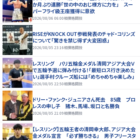
か月ぶり連勝「世の中のおじ様方に力を」 スー
パーフライ級王座獲得に意欲
2026/08/06 06:00
相撲格闘技
RISEがKNOCK OUT参戦発表のチャド・コリンズ
について「驚きを禁じ得ず大変困惑」
2026/08/05 23:16
相撲格闘技
レスリング パリ五輪金メダル清岡アジア大会Ｖ
で五輪予選に弾み付ける！「最短ロス行き決めた
い」選手村クルーズ船には「めちゃめちゃ楽しみ」
2026/08/05 22:50
相撲格闘技
ドリー・ファンク・ジュニアさん死去 85歳 プロ
レスの申し子 猪木、馬場、坂口と名勝負
2026/08/05 21:09
相撲格闘技
【レスリング】五輪王者の清岡幸大郎、アジア大会
金メダル宣言 「必ず勝ちきる」 男子フリースタ