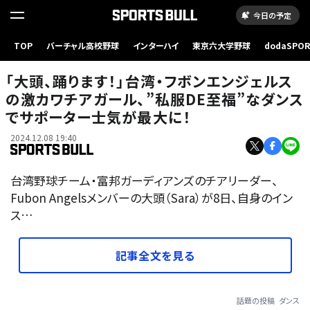
今日の予定
TOP
バーチャル高校野球
インターハイ
東京六大学野球
dodaSPO
（新しいタブ
「大頭、踊ります！」台湾・フボンエンジェルス
の激カワチアガール、”私服DE至福”なダンス
でサポーター士気が最大に！
2024.12.08 19:40
台湾野球チーム・富邦ガーディアンズのチアリーダー、
Fubon Angelsメンバーの大頭（Sara）が8日、自身のイン
ス…
記事全文を見る
話題の投稿
ダンス