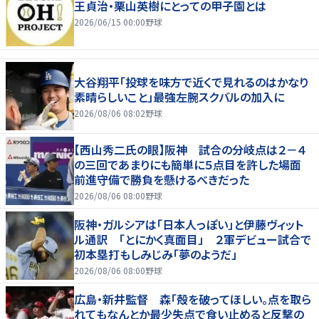
王貞治・栗山英樹にとっての甲子園とは
2026/06/15 00:00
野球
大谷翔平「投球を味方で近くで見れるのはかなり
素晴らしいこと」最強左腕スクバルの加入に
2026/08/06 08:02
野球
【西山秀二氏の眼】阪神 試合の分岐点は２－４
の三回であまりにも簡単に５点目を許した場面
前進守備で勝負を懸けるべきだった
2026/08/06 08:00
野球
阪神・ガルシアは「日本人っぽい」と伊藤ヴィット
ル通訳 「とにかく真面目」 ２軍デビュー試合で
初本塁打もしみじみ「夢のようだ」
2026/08/06 08:00
野球
広島・新井監督 森「殻を破ってほしい。点を取ら
れてもなんとか最少失点で食い止めると反撃の