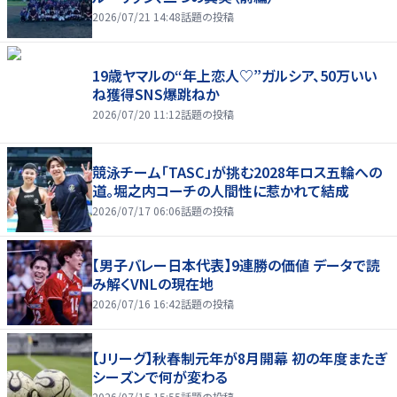
2026/07/21 14:48
話題の投稿
19歳ヤマルの“年上恋人♡”ガルシア、50万いい
ね獲得SNS爆跳ねか
2026/07/20 11:12
話題の投稿
競泳チーム「TASC」が挑む2028年ロス五輪への
道。堀之内コーチの人間性に惹かれて結成
2026/07/17 06:06
話題の投稿
【男子バレー日本代表】9連勝の価値 データで読
み解くVNLの現在地
2026/07/16 16:42
話題の投稿
【Jリーグ】秋春制元年が8月開幕 初の年度またぎ
シーズンで何が変わる
2026/07/15 15:55
話題の投稿