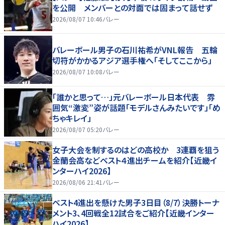
を公開 メンバーとの対面では固まって話せず
2026/08/07 10:46
バレー
バレーボール男子の石川祐希がVNL報告 五輪
切符がかかるアジア選手権へ「そしてここから」
2026/08/07 10:08
バレー
「誰かと思って…」元バレーボール日本代表 雰
囲気“激変”姿が話題「モデルさんみたいです」「め
ちゃキレイ」
2026/08/07 05:20
バレー
女子大会を制するのはどの高校か 3連覇を狙う
金蘭会高などベスト４進出チームを紹介【近畿イ
ンターハイ2026】
2026/08/06 21:41
バレー
ベスト4進出を懸けた男子3日目（8/7）決勝トーナ
メント3、4回戦全12試合をご紹介【近畿インター
ハイ2026】