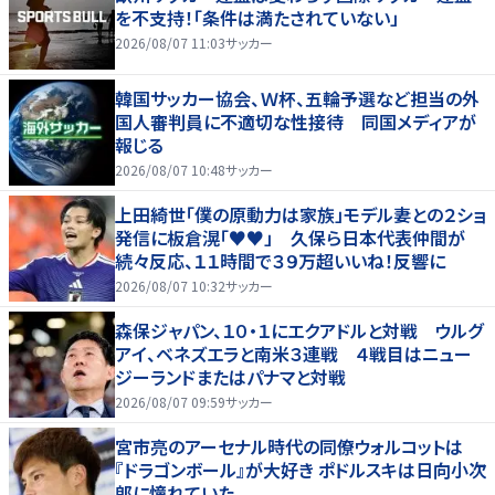
を不支持！「条件は満たされていない」
2026/08/07 11:03
サッカー
韓国サッカー協会、Ｗ杯、五輪予選など担当の外
国人審判員に不適切な性接待 同国メディアが
報じる
2026/08/07 10:48
サッカー
上田綺世「僕の原動力は家族」モデル妻との２ショ
発信に板倉滉「♥♥」 久保ら日本代表仲間が
続々反応、１１時間で３９万超いいね！反響に
2026/08/07 10:32
サッカー
森保ジャパン、１０・１にエクアドルと対戦 ウルグ
アイ、ベネズエラと南米３連戦 ４戦目はニュー
ジーランドまたはパナマと対戦
2026/08/07 09:59
サッカー
宮市亮のアーセナル時代の同僚ウォルコットは
『ドラゴンボール』が大好き ポドルスキは日向小次
郎に憧れていた