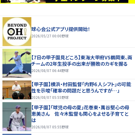
球心会公式アプリ提供開始！
2026/05/27 00:00
野球
【7日の甲子園見どころ】東海大甲府VS鶴岡東、両
チームの2年生投手の出来が勝敗のカギを握る
2026/08/07 06:44
野球
【甲子園】横浜・村田監督「内野６人シフト」の可能
性を示唆「確率の問題だと思うんですが…」
2026/08/07 05:55
野球
【甲子園】「球児の母の夏」花巻東・萬谷堅心の母
恵美さん 佐々木監督も関心をよせる子育てと
は
2026/08/07 05:55
野球