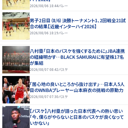
2026/08/06 18:44
バレー
男子2日目（8/6）決勝トーナメント1、2回戦全21試
合の結果【近畿インターハイ2026】
2026/08/06 18:19
バレー
八村塁「日本のバスケを強くするために」JBA連携
の経緯明かす…BLACK SAMURAIに有望株17名
が集結
2026/08/07 08:42
バスケ
「居心地の良いところから抜け出す」…日本人5人
目のWNBAプレーヤー山本麻衣の挑戦の原動力
2026/08/07 07:30
バスケ
【バスケ】八村塁が語った日本代表への熱い思い
「今、僕らがやらないと日本のバスケが良くなって
いかない」