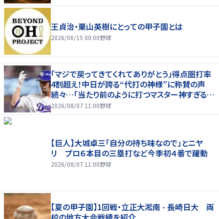
王貞治・栗山英樹にとっての甲子園とは
2026/06/15 00:00
野球
「マジで戻ってきてくれてありがとう」得点圏打率
4割超え！中日が誇る“代打の神様”に称賛の声
続々…「当たり前のように打つマスター神すぎる」
「また初球で決めたな」
2026/08/07 11:00
野球
【巨人】大城卓三「自分の持ち味なので」とニヤ
リ プロ６本目の三塁打など今季初４番で躍動
2026/08/07 11:00
野球
【夏の甲子園】1回戦・立正大淞南 - 長崎日大 両
校の地方大会戦績を紹介