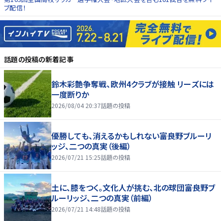
ブ配信！
話題の投稿
の新着記事
鈴木彩艶争奪戦、欧州4クラブが接触 リーズには
一度断りか
2026/08/04 20:37
話題の投稿
優勝しても、消えるかもしれない――富良野ブルーリ
ッジ、二つの真実（後編）
2026/07/21 15:25
話題の投稿
土に、膝をつく。文化人が挑む、北の球団――富良野ブ
ルーリッジ、二つの真実（前編）
2026/07/21 14:48
話題の投稿