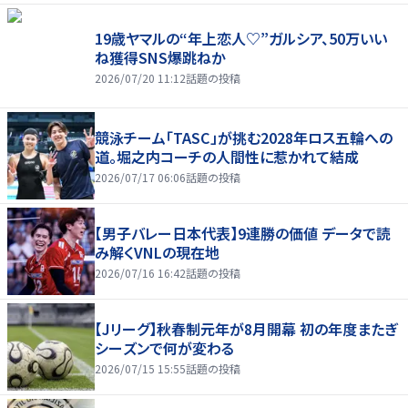
19歳ヤマルの“年上恋人♡”ガルシア、50万いい
ね獲得SNS爆跳ねか
2026/07/20 11:12
話題の投稿
競泳チーム「TASC」が挑む2028年ロス五輪への
道。堀之内コーチの人間性に惹かれて結成
2026/07/17 06:06
話題の投稿
【男子バレー日本代表】9連勝の価値 データで読
み解くVNLの現在地
2026/07/16 16:42
話題の投稿
【Jリーグ】秋春制元年が8月開幕 初の年度またぎ
シーズンで何が変わる
2026/07/15 15:55
話題の投稿