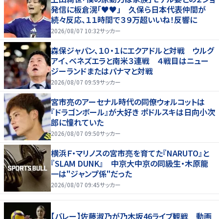
発信に板倉滉「♥♥」 久保ら日本代表仲間が
続々反応、１１時間で３９万超いいね！反響に
2026/08/07 10:32
サッカー
森保ジャパン、１０・１にエクアドルと対戦 ウルグ
アイ、ベネズエラと南米３連戦 ４戦目はニュー
ジーランドまたはパナマと対戦
2026/08/07 09:59
サッカー
宮市亮のアーセナル時代の同僚ウォルコットは
『ドラゴンボール』が大好き ポドルスキは日向小次
郎に憧れていた
2026/08/07 09:50
サッカー
横浜Ｆ・マリノスの宮市亮を育てた『NARUTO』と
『SLAM DUNK』 中京大中京の同級生・木原龍
一は"ジャンプ係"だった
2026/08/07 09:45
サッカー
【バレー】佐藤淑乃が乃木坂46ライブ観戦 動画