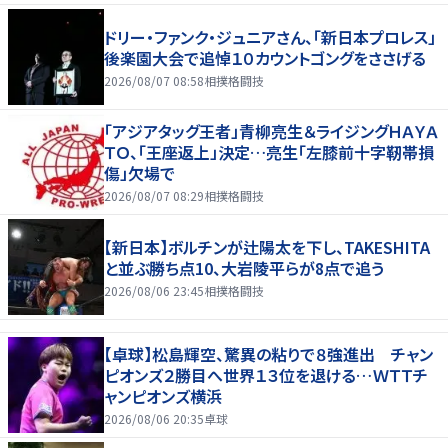
ドリー・ファンク・ジュニアさん、「新日本プロレス」
後楽園大会で追悼１０カウントゴングをささげる
2026/08/07 08:58
相撲格闘技
「アジアタッグ王者」青柳亮生＆ライジングＨＡＹＡ
ＴＯ、「王座返上」決定…亮生「左膝前十字靭帯損
傷」欠場で
2026/08/07 08:29
相撲格闘技
【新日本】ボルチンが辻陽太を下し、TAKESHITA
と並ぶ勝ち点10、大岩陵平らが8点で追う
2026/08/06 23:45
相撲格闘技
【卓球】松島輝空、驚異の粘りで８強進出 チャン
ピオンズ２勝目へ世界１３位を退ける…ＷＴＴチ
ャンピオンズ横浜
2026/08/06 20:35
卓球