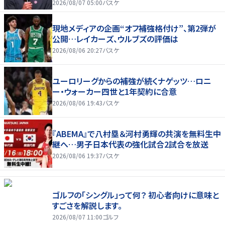
2026/08/07 05:00
バスケ
現地メディアの企画“オフ補強格付け”、第2弾が
公開…レイカーズ、ウルブズの評価は
2026/08/06 20:27
バスケ
ユーロリーグからの補強が続くナゲッツ…ロニ
ー・ウォーカー四世と1年契約に合意
2026/08/06 19:43
バスケ
『ABEMA』で八村塁＆河村勇輝の共演を無料生中
継へ…男子日本代表の強化試合2試合を放送
2026/08/06 19:37
バスケ
ゴルフの「シングル」って何？ 初心者向けに意味と
すごさを解説します。
2026/08/07 11:00
ゴルフ