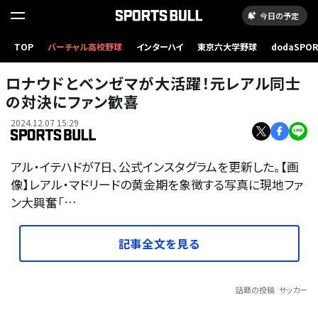
今日の予定
TOP
バーチャル高校野球
インターハイ
東京六大学野球
dodaSPO
（新しいタブ
ロナウドとベンゼマが大活躍！元レアル同士
の対決にファン歓喜
2024.12.07 15:29
アル・イテハドが7日、公式インスタグラムを更新した。【画
像】レアル・マドリードの黄金期を象徴する写真に現地ファ
ン大興奮「…
記事全文を見る
話題の投稿
サッカー