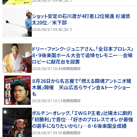
2026/08/07 09:46
ゴルフ
ショット安定の石川遼が4打差12位発進 杉浦悠
太20位／米下部
2026/08/07 09:46
ゴルフ
ドリー・ファンク・ジュニアさん、「全日本プロレス」
８・９後楽園ホール大会で追悼セレモニー…会場
ロビーに献花台を設置
2026/08/07 10:44
相撲格闘技
８月26日から名古屋で「燃える闘魂アントニオ猪
木展」開催 天山広吉らサイン会＆トークショー
も
2026/08/07 10:13
相撲格闘技
ボルチン・オレッグ、「ＩＷＧＰ王者」辻陽太に劇的
「初勝利」で首位…「好きのプロレスでオレが最強
の選手になりたいから！」…８・６後楽園全成績
2026/08/07 09:50
相撲格闘技