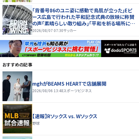
｢背番号86のユニ姿に感動で鳥肌が立った｣Eピ
ース広島で行われた平和記念式典の放映に称賛
の声｢素晴らしい取り組み｣｢平和を祈る場所に相
応しい｣
2026/08/07 07:30
サッカー
おすすめの記事
mghがBEAMS HEARTで店舗展開
2026/08/06 13:48
スポーツビジネス
【速報】Rソックス vs. Wソックス
野球