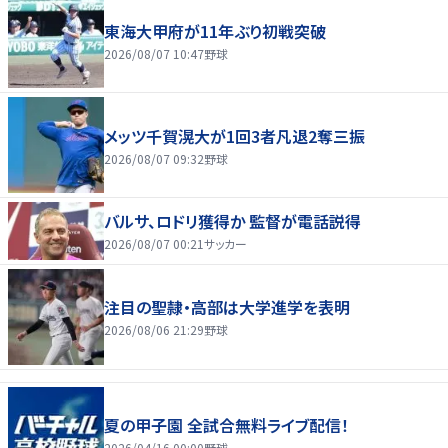
東海大甲府が11年ぶり初戦突破
2026/08/07 10:47
野球
メッツ千賀滉大が1回3者凡退2奪三振
2026/08/07 09:32
野球
バルサ、ロドリ獲得か 監督が電話説得
2026/08/07 00:21
サッカー
注目の聖隷・高部は大学進学を表明
2026/08/06 21:29
野球
夏の甲子園 全試合無料ライブ配信！
2026/04/16 00:00
野球