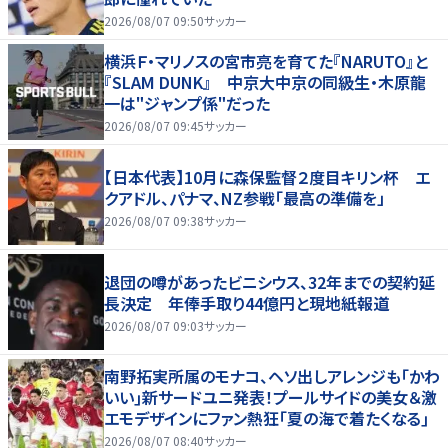
2026/08/07 09:50
サッカー
横浜Ｆ・マリノスの宮市亮を育てた『NARUTO』と
『SLAM DUNK』 中京大中京の同級生・木原龍
一は"ジャンプ係"だった
2026/08/07 09:45
サッカー
【日本代表】10月に森保監督２度目キリン杯 エ
クアドル、パナマ、NZ参戦「最高の準備を」
2026/08/07 09:38
サッカー
退団の噂があったビニシウス、32年までの契約延
長決定 年俸手取り44億円と現地紙報道
2026/08/07 09:03
サッカー
南野拓実所属のモナコ、ヘソ出しアレンジも｢かわ
いい｣新サードユニ発表！プールサイドの美女＆激
エモデザインにファン熱狂｢夏の海で着たくなる｣
2026/08/07 08:40
サッカー