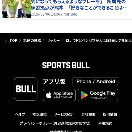
気になってもらえるようなプレーを」 所属先の
練習拠点が熊本 「好きなことができることは当
たり前じゃない」
2026/08/06 14:36
その他競技
TOP
話題の投稿
サッカー
ロナウドとベンゼマが大活躍！元レアル同
アプリ版
ヘルプ
推奨環境
サービス紹介
会社概要
採用情報
プライバシーポリシー（外部送信規律対応含む）
利用規約