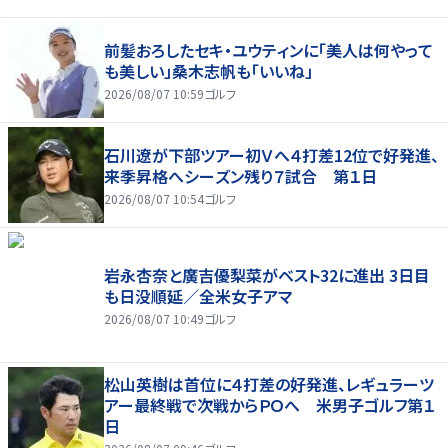
前髪おろしたセキ・ユウティンに「美人は何やって
も美しい」桑木志帆も「いいね」
2026/08/07 10:59
ゴルフ
石川遼が下部ツアー初Ｖへ４打差12位で好発進、
来季昇格へシーズン残り７試合 第１日
2026/08/07 10:54
ゴルフ
岩永杏奈と廣吉優梨菜がベスト32に進出 3日目
も日没順延／全米女子アマ
2026/08/07 10:49
ゴルフ
松山英樹は首位に４打差の好発進、レギュラーツ
アー最終戦で次戦からＰＯへ 米男子ゴルフ第１
日