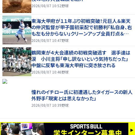
2026/08/07 10:52
野球
東海大甲府が１１年ぶり初戦突破！元巨人＆楽天
の仲沢監督が甲子園初采配で初勝利「私自身、右
も左も分からない」クリーンアップ全員打点＆継
投も「理想的」
2026/08/07 10:47
野球
鶴岡東が４大会連続の初戦突破逃す 選手達は
涙 小川主将「申し訳ないという気持ちだった」
中盤に反撃も東海大甲府に突き放される
2026/08/07 10:46
野球
憧れのイチロー氏に初遭遇したタイガースの新人
外野手「現実とは思えなかった」
2026/08/07 10:39
野球