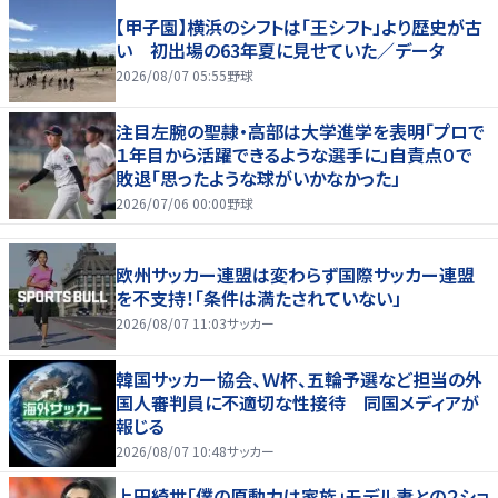
【甲子園】横浜のシフトは「王シフト」より歴史が古
い 初出場の63年夏に見せていた／データ
2026/08/07 05:55
野球
注目左腕の聖隷・高部は大学進学を表明「プロで
１年目から活躍できるような選手に」自責点０で
敗退「思ったような球がいかなかった」
2026/07/06 00:00
野球
欧州サッカー連盟は変わらず国際サッカー連盟
を不支持！「条件は満たされていない」
2026/08/07 11:03
サッカー
韓国サッカー協会、Ｗ杯、五輪予選など担当の外
国人審判員に不適切な性接待 同国メディアが
報じる
2026/08/07 10:48
サッカー
上田綺世「僕の原動力は家族」モデル妻との２ショ