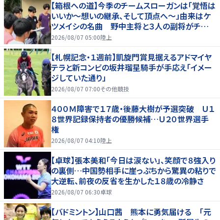
【箱根への道】今季のチームスローガンは「覚悟は
いいか～想いの継承、そして頂点へ～」由来はケ
ツメイシの名曲 野中主将と３人の副将がチーム
を引っ張る…夏合宿特集第１弾、国学院大
2026/08/07 05:00
陸上
【札幌記念・１週前】凱旋門賞見据えるアドマイヤ
テラと新コンビの坂井瑠星騎手が手応え「イメー
ジしていた通り」
2026/08/07 07:00
その他競技
４００Ｍ障害で１７歳・後藤大樹が予選突破 Ｕ１
８世界記録保持者の優勝候補…Ｕ２０世界選手
権
2026/08/07 04:10
陸上
【卓球】張本美和「今日は涙ない」、笑顔で８強入り
の裏側…中国勢相手に崖っぷちから驚異の粘りで
大逆転、前夜の反省を生かした１８歳の冷静さ
2026/08/07 06:30
卓球
【バドミントン】山口茜 熊本に勇気届ける 「元