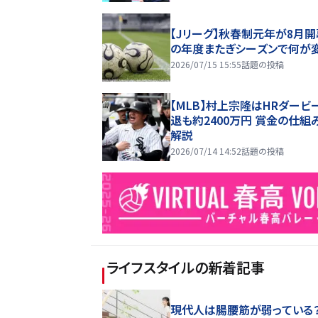
【Jリーグ】秋春制元年が8月開
の年度またぎシーズンで何が
2026/07/15 15:55
話題の投稿
【MLB】村上宗隆はHRダービ
退も約2400万円 賞金の仕組
解説
2026/07/14 14:52
話題の投稿
ライフスタイル
の新着記事
現代人は腸腰筋が弱っている