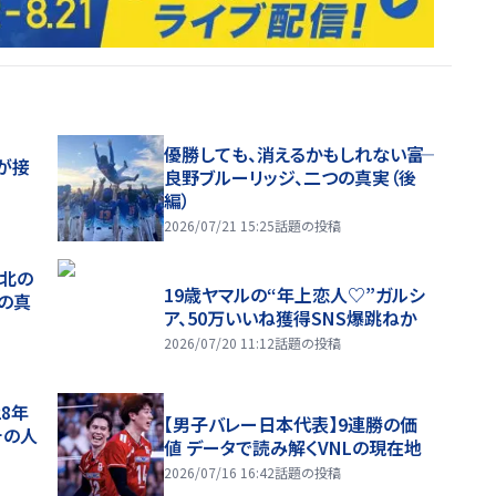
優勝しても、消えるかもしれない――富
が接
良野ブルーリッジ、二つの真実（後
編）
2026/07/21 15:25
話題の投稿
、北の
19歳ヤマルの“年上恋人♡”ガルシ
つの真
ア、50万いいね獲得SNS爆跳ねか
2026/07/20 11:12
話題の投稿
28年
【男子バレー日本代表】9連勝の価
チの人
値 データで読み解くVNLの現在地
2026/07/16 16:42
話題の投稿