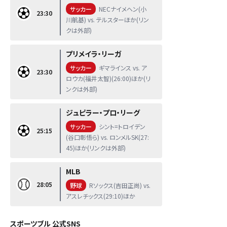
サッカー
NECナイメヘン(小
23:30
川航基) vs. テルスターほか(リン
クは外部)
プリメイラ・リーガ
サッカー
ギマラインス vs. ア
23:30
ロウカ(福井太智)(26:00)ほか(リ
ンクは外部)
ジュピラー・プロ・リーグ
サッカー
シント=トロイデン
25:15
(谷口彰悟ら) vs. ロンメルSK(27:
45)ほか(リンクは外部)
MLB
28:05
野球
Rソックス(吉田正尚) vs.
アスレチックス(29:10)ほか
スポーツブル 公式SNS