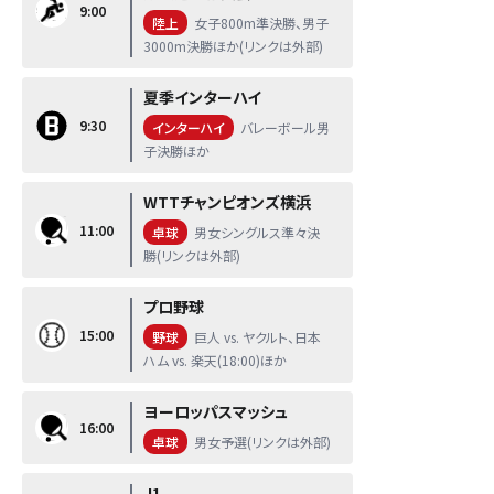
9:00
陸上
女子800m準決勝、男子
3000m決勝ほか(リンクは外部)
夏季インターハイ
9:30
インターハイ
バレーボール男
子決勝ほか
WTTチャンピオンズ横浜
11:00
卓球
男女シングルス準々決
勝(リンクは外部)
プロ野球
15:00
野球
巨人 vs. ヤクルト、日本
ハム vs. 楽天(18:00)ほか
ヨーロッパスマッシュ
16:00
卓球
男女予選(リンクは外部)
J1