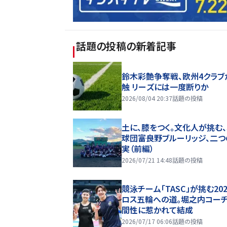
話題の投稿
の新着記事
鈴木彩艶争奪戦、欧州4クラブ
触 リーズには一度断りか
2026/08/04 20:37
話題の投稿
土に、膝をつく。文化人が挑む
球団――富良野ブルーリッジ、二
実（前編）
2026/07/21 14:48
話題の投稿
競泳チーム「TASC」が挑む20
ロス五輪への道。堀之内コー
間性に惹かれて結成
2026/07/17 06:06
話題の投稿