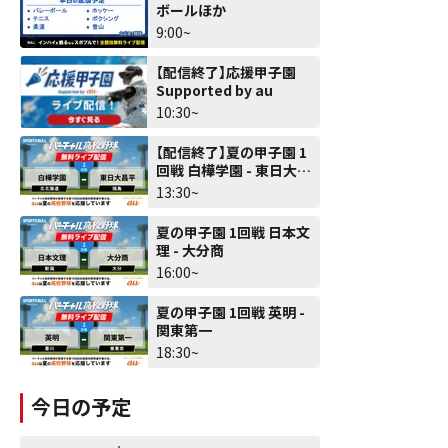
ボールほか
9:00~
【配信終了】応援甲子園
Supported by au
10:30~
【配信終了】夏の甲子園 1
回戦 白樺学園 - 東日大昌
平
13:30~
夏の甲子園 1回戦 日本文
理 - 大分商
16:00~
夏の甲子園 1回戦 英明 -
関東第一
18:30~
今日の予定