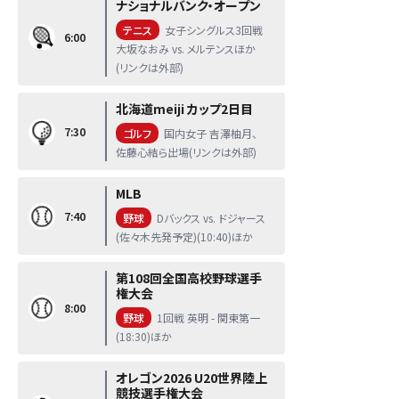
ナショナルバンク・オープン
テニス
女子シングルス3回戦
6:00
大坂なおみ vs. メルテンスほか
(リンクは外部)
北海道meiji カップ2日目
7:30
ゴルフ
国内女子 吉澤柚月、
佐藤心結ら出場(リンクは外部)
MLB
7:40
野球
Dバックス vs. ドジャース
(佐々木先発予定)(10:40)ほか
第108回全国高校野球選手
権大会
8:00
野球
1回戦 英明 - 関東第一
(18:30)ほか
オレゴン2026 U20世界陸上
競技選手権大会