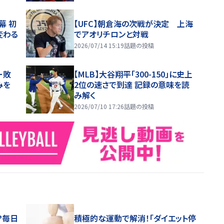
幕 初
【UFC】朝倉海の次戦が決定 上海
変わる
でアオリチロンと対戦
2026/07/14 15:19
話題の投稿
ー敗
【MLB】大谷翔平「300-150」に史上
みを
2位の速さで到達 記録の意味を読
み解く
2026/07/10 17:26
話題の投稿
？毎日
積極的な運動で解消！「ダイエット停