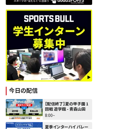
今日の配信
【配信終了】夏の甲子園 1
回戦 遊学館 - 青森山田
8:00~
夏季インターハイ バレー