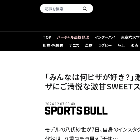
TOP
バーチャル高校野球
インターハイ
東京六大学
相撲・格闘技
テニス
卓球
ラグビー
陸上
水泳
「みんなは何ピザが好き？」
ザにご満悦な激甘SWEET
2024.12.07 08:40
モデルの八伏紗世が7日、自身のインスタグ
伏紗世、八重歯チラ見え"天使…