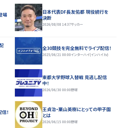
日本代表DF長友佑都 現役続行を
登場
決断
2026/08/08 14:37
サッカー
配
全30競技を完全無料でライブ配信！
2025/06/21 00:00
インターハイ(インハイ.tv)
東都大学野球入替戦 見逃し配信
中！
2026/06/30 00:00
野球
王貞治・栗山英樹にとっての甲子園
配信！
とは
2026/06/15 00:00
野球