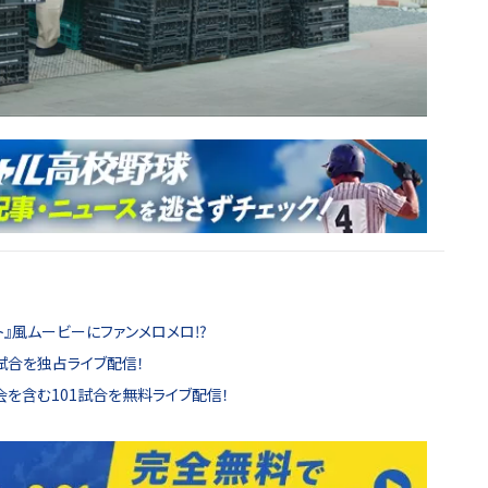
ト』風ムービーにファンメロメロ⁉
試合を独占ライブ配信！
を含む101試合を無料ライブ配信！