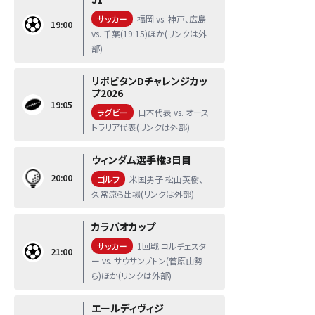
サッカー
福岡 vs. 神戸、広島
19:00
vs. 千葉(19:15)ほか(リンクは外
部)
リポビタンDチャレンジカッ
プ2026
19:05
ラグビー
日本代表 vs. オース
トラリア代表(リンクは外部)
ウィンダム選手権3日目
20:00
ゴルフ
米国男子 松山英樹、
久常涼ら出場(リンクは外部)
カラバオカップ
サッカー
1回戦 コルチェスタ
21:00
ー vs. サウサンプトン(菅原由勢
ら)ほか(リンクは外部)
エールディヴィジ