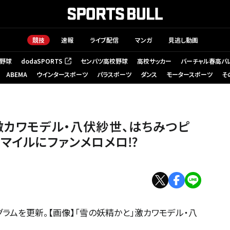
競技
速報
ライブ配信
マンガ
見逃し動画
野球
dodaSPORTS
センバツ高校野球
高校サッカー
バーチャル春高バ
（新しいタブで開く）
ABEMA
ウインタースポーツ
パラスポーツ
ダンス
モータースポーツ
そ
激カワモデル・八伏紗世、はちみつピ
スマイルにファンメロメロ⁉
ラムを更新。【画像】「雪の妖精かと」激カワモデル・八