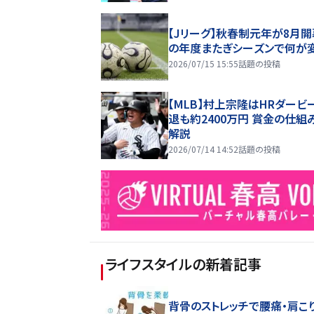
【Jリーグ】秋春制元年が8月開
の年度またぎシーズンで何が
2026/07/15 15:55
話題の投稿
【MLB】村上宗隆はHRダービ
退も約2400万円 賞金の仕組
解説
2026/07/14 14:52
話題の投稿
ライフスタイル
の新着記事
背骨のストレッチで腰痛・肩こ