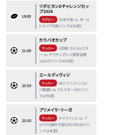
リポビタンDチャレンジカッ
プ2026
19:05
ラグビー
日本代表 vs. オース
トラリア代表(リンクは外部)
カラバオカップ
サッカー
1回戦 コルチェスタ
21:00
ー vs. サウサンプトン(菅原由勢
ら)ほか(リンクは外部)
エールディヴィジ
サッカー
NECナイメヘン(小
23:30
川航基) vs. テルスターほか(リン
クは外部)
プリメイラ・リーガ
サッカー
ギマラインス vs. ア
23:30
ロウカ(福井太智)(26:00)ほか(リ
ンクは外部)