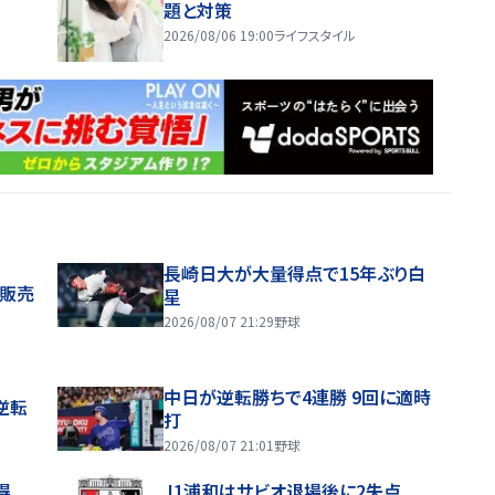
題と対策
2026/08/06 19:00
ライフスタイル
長崎日大が大量得点で15年ぶり白
般販売
星
2026/08/07 21:29
野球
中日が逆転勝ちで4連勝 9回に適時
逆転
打
2026/08/07 21:01
野球
得
J1浦和はサビオ退場後に2失点