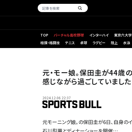
TOP
バーチャル高校野球
インターハイ
東京六大学
相撲・格闘技
テニス
卓球
ラグビー
陸上
水泳
元・モー娘。保田圭が44歳
感じながら過ごしていました
2024.12.06 22:37
元モーニング娘。の保田圭が6日、自身のイ
石川梨華とディナーショーを開催…