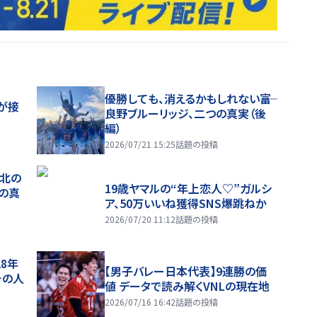
優勝しても、消えるかもしれない――富
が接
良野ブルーリッジ、二つの真実（後
編）
2026/07/21 15:25
話題の投稿
、北の
19歳ヤマルの“年上恋人♡”ガルシ
つの真
ア、50万いいね獲得SNS爆跳ねか
2026/07/20 11:12
話題の投稿
28年
【男子バレー日本代表】9連勝の価
チの人
値 データで読み解くVNLの現在地
2026/07/16 16:42
話題の投稿