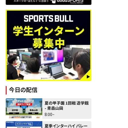
今日の配信
夏の甲子園 1回戦 遊学館
- 青森山田
8:00~
夏季インターハイ バレー