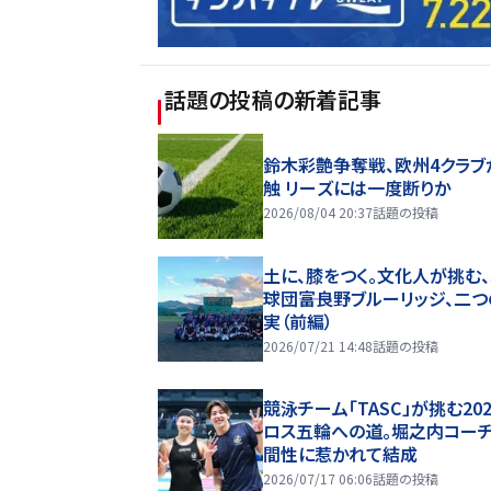
話題の投稿
の新着記事
鈴木彩艶争奪戦、欧州4クラブ
触 リーズには一度断りか
2026/08/04 20:37
話題の投稿
土に、膝をつく。文化人が挑む
球団――富良野ブルーリッジ、二
実（前編）
2026/07/21 14:48
話題の投稿
競泳チーム「TASC」が挑む20
ロス五輪への道。堀之内コー
間性に惹かれて結成
2026/07/17 06:06
話題の投稿