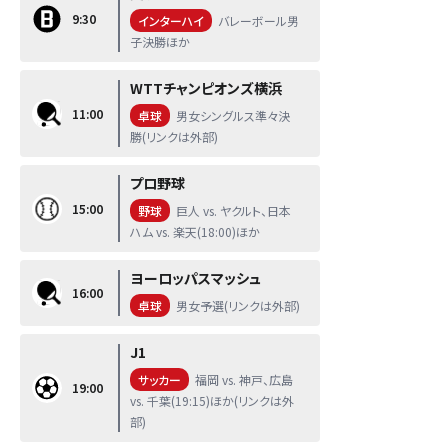
9:30
インターハイ
バレーボール男
子決勝ほか
WTTチャンピオンズ横浜
11:00
卓球
男女シングルス準々決
勝(リンクは外部)
プロ野球
15:00
野球
巨人 vs. ヤクルト、日本
ハム vs. 楽天(18:00)ほか
ヨーロッパスマッシュ
16:00
卓球
男女予選(リンクは外部)
J1
サッカー
福岡 vs. 神戸、広島
19:00
vs. 千葉(19:15)ほか(リンクは外
部)