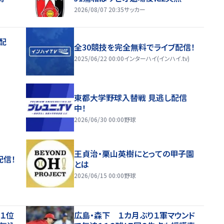
2026/08/07 20:35
サッカー
配
全30競技を完全無料でライブ配信！
2025/06/22 00:00
インターハイ(インハイ.tv)
東都大学野球入替戦 見逃し配信
中！
2026/06/30 00:00
野球
王貞治・栗山英樹にとっての甲子園
配信！
とは
2026/06/15 00:00
野球
「１位
広島・森下 １カ月ぶり１軍マウンド