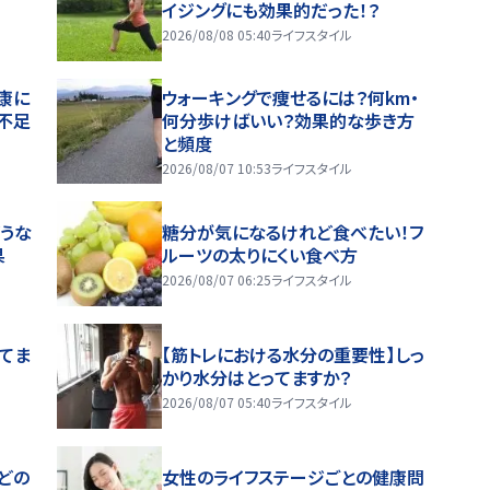
イジングにも効果的だった！？
2026/08/08 05:40
ライフスタイル
康に
ウォーキングで痩せるには？何km・
不足
何分歩けばいい？効果的な歩き方
と頻度
2026/08/07 10:53
ライフスタイル
うな
糖分が気になるけれど食べたい！フ
果
ルーツの太りにくい食べ方
2026/08/07 06:25
ライフスタイル
ってま
【筋トレにおける水分の重要性】しっ
かり水分はとってますか？
2026/08/07 05:40
ライフスタイル
どの
女性のライフステージごとの健康問