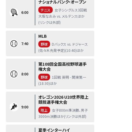
ナショナルバンク・オープン
テニス
女子シングルス3回戦
6:00
大坂なおみ vs. メルテンスほか
(リンクは外部)
MLB
7:40
野球
Dバックス vs. ドジャース
(佐々木先発予定)(10:40)ほか
第108回全国高校野球選手
権大会
8:00
野球
1回戦 英明 - 関東第一
(18:30)ほか
オレゴン2026 U20世界陸上
競技選手権大会
9:00
陸上
女子800m準決勝、男子
3000m決勝ほか(リンクは外部)
夏季インターハイ