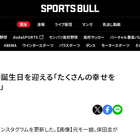
競技
速報
ライブ配信
マンガ
見逃し動画
野球
dodaSPORTS
センバツ高校野球
高校サッカー
バーチャル春高バ
（新しいタブで開く）
ABEMA
ウインタースポーツ
パラスポーツ
ダンス
モータースポーツ
そ
の誕生日を迎える「たくさんの幸せを
」
ンスタグラムを更新した。【画像】元モー娘。保田圭が