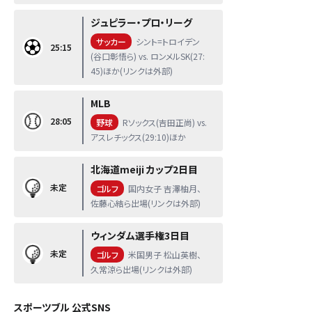
ジュピラー・プロ・リーグ
サッカー
シント=トロイデン
25:15
(谷口彰悟ら) vs. ロンメルSK(27:
45)ほか(リンクは外部)
MLB
28:05
野球
Rソックス(吉田正尚) vs.
アスレチックス(29:10)ほか
北海道meiji カップ2日目
未定
ゴルフ
国内女子 吉澤柚月、
佐藤心結ら出場(リンクは外部)
ウィンダム選手権3日目
未定
ゴルフ
米国男子 松山英樹、
久常涼ら出場(リンクは外部)
スポーツブル 公式SNS