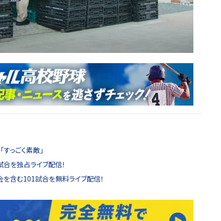
「すっごく素敵」
試合を独占ライブ配信！
を含む101試合を無料ライブ配信！