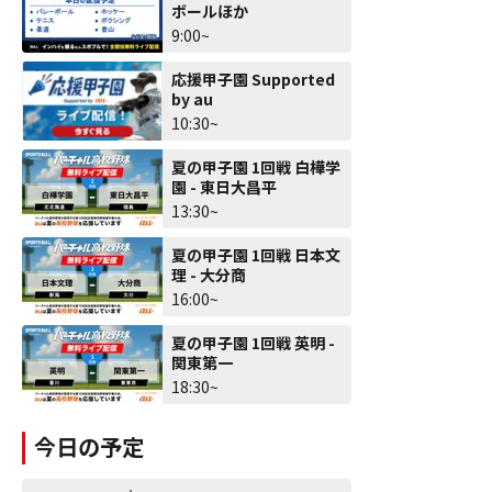
ボールほか
9:00~
応援甲子園 Supported
by au
10:30~
夏の甲子園 1回戦 白樺学
園 - 東日大昌平
13:30~
夏の甲子園 1回戦 日本文
理 - 大分商
16:00~
夏の甲子園 1回戦 英明 -
関東第一
18:30~
今日の予定