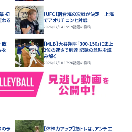
幕 初
【UFC】朝倉海の次戦が決定 上海
変わる
でアオリチロンと対戦
2026/07/14 15:19
話題の投稿
ー敗
【MLB】大谷翔平「300-150」に史上
みを
2位の速さで到達 記録の意味を読
み解く
2026/07/10 17:26
話題の投稿
りの予
【体幹力アップ】筋トレは、アンチエ