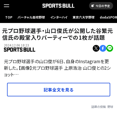
今日の予定
TOP
バーチャル高校野球
インターハイ
東京六大学野球
dodaSPO
（新しいタブ
元プロ野球選手・山口俊氏が公開した谷繁元
信氏の殿堂入りパーティーでの1枚が話題
2024.12.06 18:23
元プロ野球選手の山口俊が6日、自身のInstagramを更
新した。【画像】元プロ野球選手 上原浩治 山口俊との2シ
ョット…
記事全文を見る
話題の投稿
野球