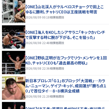
【ONE】山北渓人がケルベロスチョークで田上こ
ゆるに勝利、チャトリCEOは王座挑戦を明言
2026/08/09 00:18
相撲格闘技
【ONE】海人をKOしたシアサラニ「キックかパンチ
で反撃する時に腕が下がる。そこを狙った」
2026/08/08 22:48
相撲格闘技
【ONE】野杁正明が左フックでリウ・メンヤンを１回
KO、チャトリCEOも「過去最高の野杁」
2026/08/08 22:36
相撲格闘技
新日本プロレス「Ｇ１」Ｂブロック「大混戦」…カラ
ム・ニューマン、ゲイブ・キッド、成田蓮が「勝ち点１
０」で首位タイ…８・８横浜全成績
2026/08/08 21:20
相撲格闘技
【ONE】SB王者・笠原弘希がRISE王者・塩川琉斗