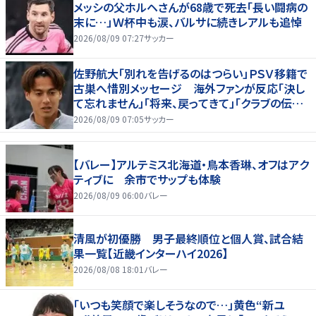
メッシの父ホルヘさんが68歳で死去「長い闘病の
末に…」Ｗ杯中も涙、バルサに続きレアルも追悼
2026/08/09 07:27
サッカー
佐野航大「別れを告げるのはつらい」ＰＳＶ移籍で
古巣へ惜別メッセージ 海外ファンが反応「決し
て忘れません」「将来、戻ってきて」「クラブの伝説
です」
2026/08/09 07:05
サッカー
【バレー】アルテミス北海道・鳥本香琳、オフはアク
ティブに 余市でサップも体験
2026/08/09 06:00
バレー
清風が初優勝 男子最終順位と個人賞、試合結
果一覧【近畿インターハイ2026】
2026/08/08 18:01
バレー
「いつも笑顔で楽しそうなので…」黄色“新ユ