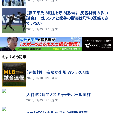
【藤田平氏の眼】拙守の阪神は「反省材料の多い
試合」 ガルシアと熊谷の衝突は「声の連係でき
ていない」
2026/08/09 08:00
野球
おすすめの記事
【速報】村上宗隆が出場 Wソックス戦
2026/08/08 08:15
野球
大谷 約2週間ぶりキャッチボール実施
2026/08/09 07:38
野球
メッシの父・ホルヘさんが死去 68歳