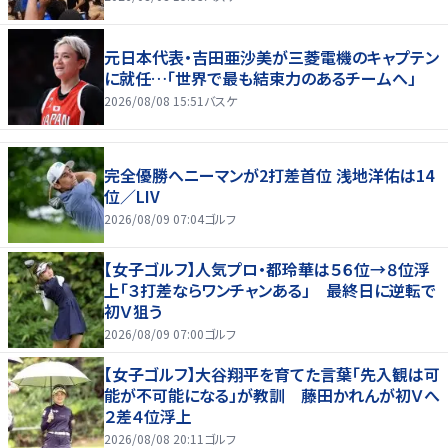
元日本代表・吉田亜沙美が三菱電機のキャプテン
に就任…「世界で最も結束力のあるチームへ」
2026/08/08 15:51
バスケ
完全優勝へニーマンが2打差首位 浅地洋佑は14
位／LIV
2026/08/09 07:04
ゴルフ
【女子ゴルフ】人気プロ・都玲華は５６位→８位浮
上「３打差ならワンチャンある」 最終日に逆転で
初Ｖ狙う
2026/08/09 07:00
ゴルフ
【女子ゴルフ】大谷翔平を育てた言葉「先入観は可
能が不可能になる」が教訓 藤田かれんが初Ｖへ
２差４位浮上
2026/08/08 20:11
ゴルフ