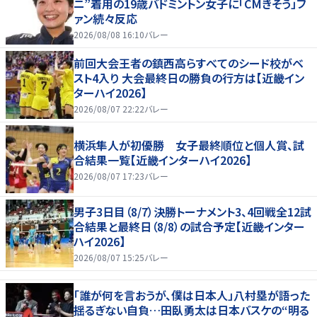
ニ”着用の19歳バドミントン女子に「CMきそう」フ
ァン続々反応
2026/08/08 16:10
バレー
前回大会王者の鎮西高らすべてのシード校がベ
スト4入り 大会最終日の勝負の行方は【近畿イン
ターハイ2026】
2026/08/07 22:22
バレー
横浜隼人が初優勝 女子最終順位と個人賞、試
合結果一覧【近畿インターハイ2026】
2026/08/07 17:23
バレー
男子3日目（8/7）決勝トーナメント3、4回戦全12試
合結果と最終日（8/8）の試合予定【近畿インター
ハイ2026】
2026/08/07 15:25
バレー
「誰が何を言おうが、僕は日本人」八村塁が語った
揺るぎない自負…田臥勇太は日本バスケの“明る