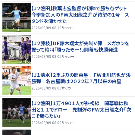
【Ｊ２磐田】秋葉忠宏監督が初陣で勝ち点ゲット
今季新加入のＦＷ太田龍之介が待望の１号 ス
タンドを沸かせた
2026/08/09 08:10
サッカー
【Ｊ２藤枝】ＤＦ鈴木翔太が先制Ｖ弾 メガホンを
握って絶叫「勝ったぞー！」開幕戦快勝発進
2026/08/09 08:05
サッカー
【Ｊ１清水】２季ぶりの開幕星 ＦＷ北川航也が決
勝弾 名古屋戦は２０２２年７月以来の白星
2026/08/09 08:00
サッカー
【Ｊ２磐田】１万４９０１人が熱視線 開幕戦は秋
田と１-１でドロー 先制弾のＦＷ太田龍之介「次
こそ勝ちたい」
2026/08/09 08:00
サッカー