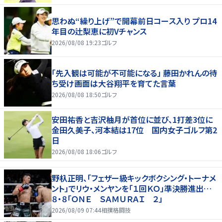
思わぬ“繰り上げ”で開幕前日コース入り プロ14
年目の辻梨恵に初Vチャンス
2026/08/08 19:23
ゴルフ
「先入観は可能が不可能になる」 藤田かれんの待
ち受け画面は大谷翔平を育てた言葉
2026/08/08 18:50
ゴルフ
安田祐香と吉沢柚月が首位に並び、1打差3位に
金田久美子、河本結は17位 国内女子ゴルフ第2
日
2026/08/08 18:06
ゴルフ
野杁正明、「フェザー級キックボクシング・トーナメ
ント」でリウ・メンヤンを「１回ＫＯ」準決勝進出…
８・８「ＯＮＥ ＳＡＭＵＲＡＩ ２」
2026/08/09 07:44
相撲格闘技