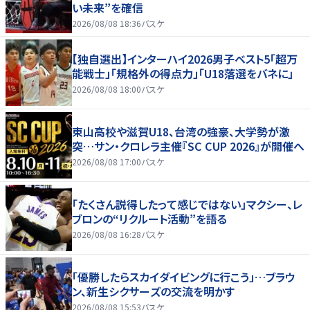
い未来”を確信
2026/08/08 18:36
バスケ
【独自選出】インターハイ2026男子ベスト5「超万
能戦士」「規格外の得点力」「U18落選をバネに」
2026/08/08 18:00
バスケ
東山高校や滋賀U18、台湾の強豪、大学勢が激
突…サン・クロレラ主催『SC CUP 2026』が開催へ
2026/08/08 17:00
バスケ
「たくさん説得したって感じではない」マクシー、レ
ブロンの“リクルート活動”を語る
2026/08/08 16:28
バスケ
「優勝したらスカイダイビングに行こう」…ブラウ
ン、新生シクサーズの交流を明かす
2026/08/08 15:53
バスケ