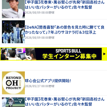
【甲子園】花巻東・萬谷堅心が先発「新田高校さん
はいい左バッターがいるので」佐々木監督
2026/08/09 08:00
野球
【DeNA】筒香嘉智「あの景色を見た時に勝てて良
かったなって」７年ぶりサヨナラ打＆３位浮上
2026/08/09 08:00
野球
球心会公式アプリ提供開始！
2026/05/27 00:00
野球
【甲子園】花巻東・萬谷堅心が先発「新田高校さん
はいい左バッターがいるので」佐々木監督