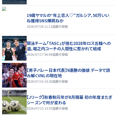
19歳ヤマルの“年上恋人♡”ガルシア、50万いい
ね獲得SNS爆跳ねか
2026/07/20 11:12
話題の投稿
競泳チーム「TASC」が挑む2028年ロス五輪への
道。堀之内コーチの人間性に惹かれて結成
2026/07/17 06:06
話題の投稿
【男子バレー日本代表】9連勝の価値 データで読
み解くVNLの現在地
2026/07/16 16:42
話題の投稿
【Jリーグ】秋春制元年が8月開幕 初の年度またぎ
シーズンで何が変わる
2026/07/15 15:55
話題の投稿