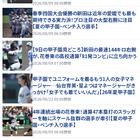
2026/08/09 08:00
野球
春季四国大会優勝の新田は近年の愛媛でも最も
期待できる実力派！プロ注目の大型右腕に注目
【夏の甲子園・ベンチ入り選手】
2026/08/09 06:54
野球
【9日の甲子園見どころ】新田の最速144キロ右腕
が、花巻東の高校通算「81発コンビ」に立ち向かう
2026/08/09 07:00
野球
甲子園でユニフォームを着るもう1人の女子マネ
ージャー…仙台育英・星よつはマネージャーがき
っかけ「女子でも着ていいんだ」【26年夏甲子園】
2026/06/22 00:00
野球
4年連続出場の花巻東！通算47本塁打のスラッガ
ーを軸にスケール抜群の選手が牽引【夏の甲子
園・ベンチ入り選手】
2026/08/09 06:08
野球