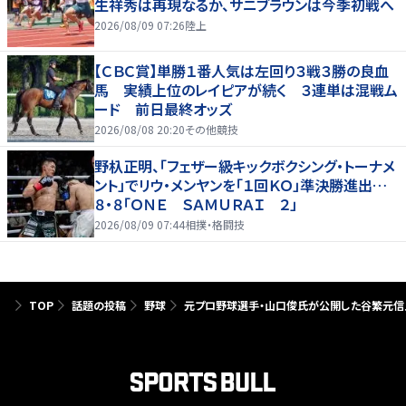
生祥秀は再現なるか、サニブラウンは今季初戦へ
2026/08/09 07:26
陸上
【ＣＢＣ賞】単勝１番人気は左回り３戦３勝の良血
馬 実績上位のレイピアが続く ３連単は混戦ム
ード 前日最終オッズ
2026/08/08 20:20
その他競技
野杁正明、「フェザー級キックボクシング・トーナメ
ント」でリウ・メンヤンを「１回ＫＯ」準決勝進出…
８・８「ＯＮＥ ＳＡＭＵＲＡＩ ２」
2026/08/09 07:44
相撲・格闘技
TOP
話題の投稿
野球
元プロ野球選手・山口俊氏が公開した谷繁元信