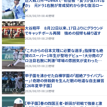
巨人戦力外→DeNAで“初登板”「食うか食われる
か」 元ドラ1右腕が育成契約から歩む復活ロー
ド
2026/08/09 08:40
野球
大谷翔平 ８月22日以来、17日ぶりにグラウンド
でキャッチボール再開 強めの投球も繰り返す
2026/08/09 08:29
野球
｢これからの日本文理に必要な選手｣指揮官も絶
賛のスーパー1年生が聖地デビュー！大分商のプ
ロ注目右腕に刺激｢球場の雰囲気が変わった…｣
【26年夏甲子園】
2026/08/09 08:23
野球
甲子園を沸かせた白樺学園の「超絶アライバプレ
ー」！奇跡の併殺劇を生んだ朝の地道な自主練習
【26年夏甲子園】
2026/08/09 08:18
野球
【甲子園】春の四国王者・新田が初戦で強豪と激