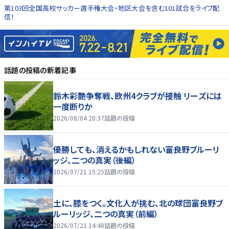
第103回全国高校サッカー選手権大会・地区大会を含む101試合をライブ配
信！
話題の投稿
の新着記事
鈴木彩艶争奪戦、欧州4クラブが接触 リーズには
一度断りか
2026/08/04 20:37
話題の投稿
優勝しても、消えるかもしれない――富良野ブルーリ
ッジ、二つの真実（後編）
2026/07/21 15:25
話題の投稿
土に、膝をつく。文化人が挑む、北の球団――富良野ブ
ルーリッジ、二つの真実（前編）
2026/07/21 14:48
話題の投稿