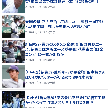
突「愛媛県の野球は低迷…本当に最高の相手」
2026/08/09 08:06
野球
天国の母に「力を貸してほしい」 家族一同で掴
んだ甲子園…残した聖地への“忘れ物”
2026/08/09 08:05
野球
新田VS花巻東のスタメン発表！新田は右腕エー
ス、花巻東は左腕エースが先発！花巻東の「81発
コンビ」に一発が出るか
2026/08/09 08:04
野球
【甲子園】花巻東・萬谷堅心が先発「新田高校さん
はいい左バッターがいるので」佐々木監督
2026/08/09 08:00
野球
【DeNA】筒香嘉智「あの景色を見た時に勝てて良
かったなって」７年ぶりサヨナラ打＆３位浮上
2026/08/09 08:00
野球