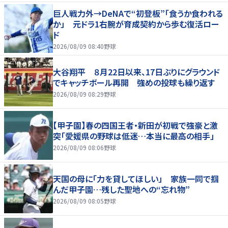
巨人戦力外→DeNAで“初登板”「食うか食われる
か」 元ドラ1右腕が育成契約から歩む復活ロー
ド
2026/08/09 08:40
野球
大谷翔平 ８月22日以来、17日ぶりにグラウンド
でキャッチボール再開 強めの投球も繰り返す
2026/08/09 08:29
野球
【甲子園】春の四国王者・新田が初戦で強豪と激
突「愛媛県の野球は低迷…本当に最高の相手」
2026/08/09 08:06
野球
天国の母に「力を貸してほしい」 家族一同で掴
んだ甲子園…残した聖地への“忘れ物”
2026/08/09 08:05
野球