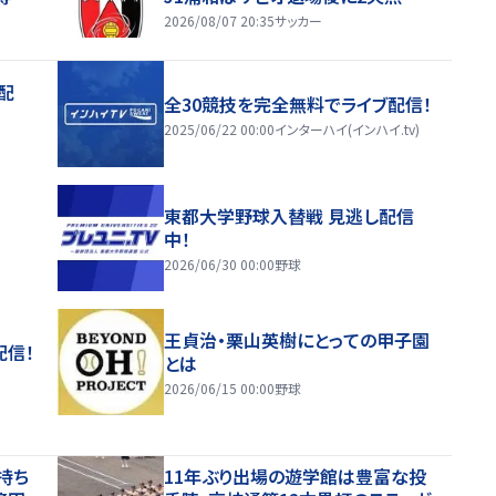
2026/08/07 20:35
サッカー
配
全30競技を完全無料でライブ配信！
2025/06/22 00:00
インターハイ(インハイ.tv)
東都大学野球入替戦 見逃し配信
中！
2026/06/30 00:00
野球
王貞治・栗山英樹にとっての甲子園
配信！
とは
2026/06/15 00:00
野球
持ち
11年ぶり出場の遊学館は豊富な投