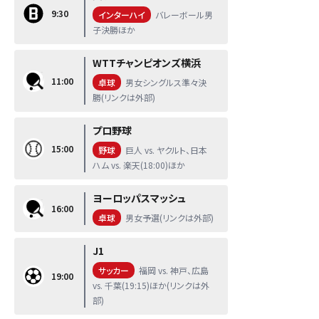
9:30
インターハイ
バレーボール男
子決勝ほか
WTTチャンピオンズ横浜
11:00
卓球
男女シングルス準々決
勝(リンクは外部)
プロ野球
15:00
野球
巨人 vs. ヤクルト、日本
ハム vs. 楽天(18:00)ほか
ヨーロッパスマッシュ
16:00
卓球
男女予選(リンクは外部)
J1
サッカー
福岡 vs. 神戸、広島
19:00
vs. 千葉(19:15)ほか(リンクは外
部)