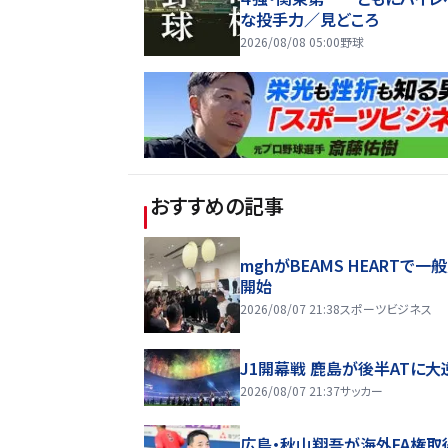
な投手力／見どころ
2026/08/08 05:00
野球
おすすめの記事
mghがBEAMS HEARTで一
開始
2026/08/07 21:38
スポーツビジネス
J1開幕戦 鹿島が後半ATに大
2026/08/07 21:37
サッカー
広島・秋山翔吾が海外FA権取