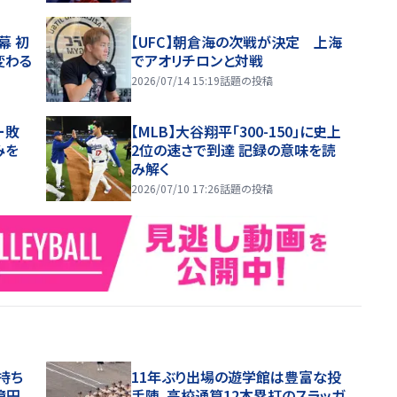
幕 初
【UFC】朝倉海の次戦が決定 上海
変わる
でアオリチロンと対戦
2026/07/14 15:19
話題の投稿
ー敗
【MLB】大谷翔平「300-150」に史上
みを
2位の速さで到達 記録の意味を読
み解く
2026/07/10 17:26
話題の投稿
持ち
11年ぶり出場の遊学館は豊富な投
億円
手陣、高校通算12本塁打のスラッガ