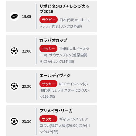
リポビタンDチャレンジカッ
プ2026
19:05
ラグビー
日本代表 vs. オース
トラリア代表(リンクは外部)
カラバオカップ
サッカー
1回戦 コルチェスタ
21:00
ー vs. サウサンプトン(菅原由勢
ら)ほか(リンクは外部)
エールディヴィジ
サッカー
NECナイメヘン(小
23:30
川航基) vs. テルスターほか(リン
クは外部)
プリメイラ・リーガ
サッカー
ギマラインス vs. ア
23:30
ロウカ(福井太智)(26:00)ほか(リ
ンクは外部)