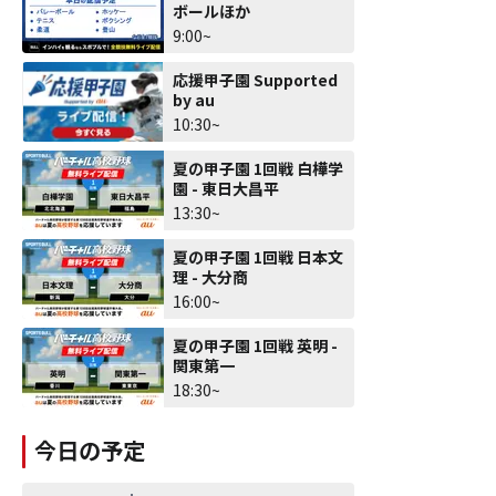
ボールほか
9:00~
応援甲子園 Supported
by au
10:30~
夏の甲子園 1回戦 白樺学
園 - 東日大昌平
13:30~
夏の甲子園 1回戦 日本文
理 - 大分商
16:00~
夏の甲子園 1回戦 英明 -
関東第一
18:30~
今日の予定