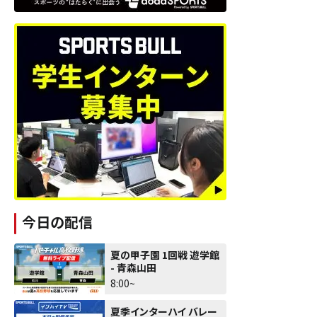
今日の配信
夏の甲子園 1回戦 遊学館
- 青森山田
8:00~
夏季インターハイ バレー