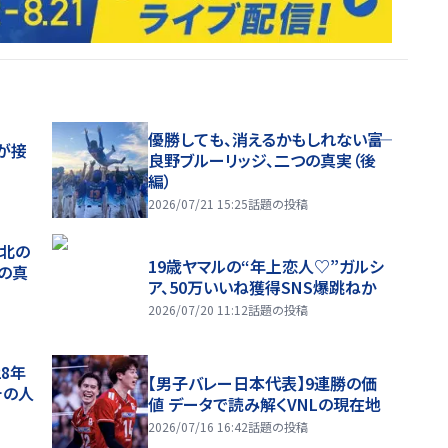
優勝しても、消えるかもしれない――富
が接
良野ブルーリッジ、二つの真実（後
編）
2026/07/21 15:25
話題の投稿
、北の
19歳ヤマルの“年上恋人♡”ガルシ
つの真
ア、50万いいね獲得SNS爆跳ねか
2026/07/20 11:12
話題の投稿
28年
【男子バレー日本代表】9連勝の価
チの人
値 データで読み解くVNLの現在地
2026/07/16 16:42
話題の投稿