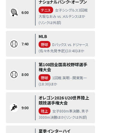
ナショナルバンク・オープン
テニス
女子シングルス3回戦
6:00
大坂なおみ vs. メルテンスほか
(リンクは外部)
MLB
7:40
野球
Dバックス vs. ドジャース
(佐々木先発予定)(10:40)ほか
第108回全国高校野球選手
権大会
8:00
野球
1回戦 英明 - 関東第一
(18:30)ほか
オレゴン2026 U20世界陸上
競技選手権大会
9:00
陸上
女子800m準決勝、男子
3000m決勝ほか(リンクは外部)
夏季インターハイ