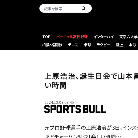
TOP
バーチャル高校野球
インターハイ
東京六大学
相撲・格闘技
テニス
卓球
ラグビー
陸上
水泳
上原浩治、誕生日会で山本
い時間
2024.12.03 09:45
元プロ野球選手の上原浩治が3日、インス
聡とチャーハン対決！楽しい時間…