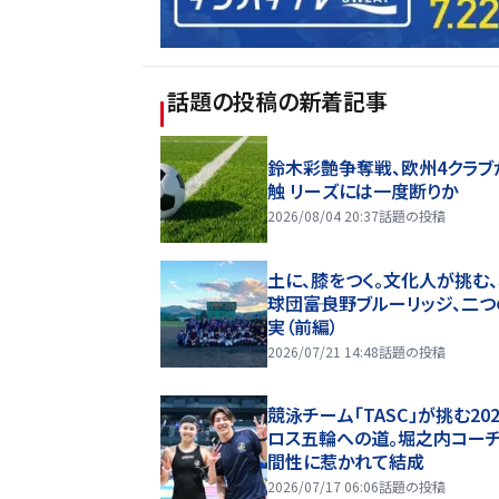
話題の投稿
の新着記事
鈴木彩艶争奪戦、欧州4クラブ
触 リーズには一度断りか
2026/08/04 20:37
話題の投稿
土に、膝をつく。文化人が挑む
球団――富良野ブルーリッジ、二
実（前編）
2026/07/21 14:48
話題の投稿
競泳チーム「TASC」が挑む20
ロス五輪への道。堀之内コー
間性に惹かれて結成
2026/07/17 06:06
話題の投稿