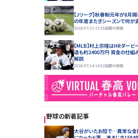
【Jリーグ】秋春制元年が8月開
の年度またぎシーズンで何が
2026/07/15 15:55
話題の投稿
【MLB】村上宗隆はHRダービ
退も約2400万円 賞金の仕組
解説
2026/07/14 14:52
話題の投稿
野球
の新着記事
大谷がいたお陰で…異常な金
になったド軍 凄まじき1584