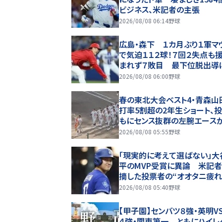
ビジネス、米記者の主張
2026/08/08 06:14
野球
広島・森下 １カ月ぶり１軍マ
で気迫１１２球！７回２失点も
まれず７敗目 最下位脱出導
「チーム勝たせたかった」
2026/08/08 06:00
野球
春の東北大会ベスト4・青森山
打率5割超の2年生ショート、
もにセンス抜群の左腕エース
マン【26年夏甲子園・ベンチ入
2026/08/08 05:55
野球
手】
「現実的に考えて選ばない」大
平のMVP受賞に異論 米記
摘した投票者の“オオタニ疲れ
票する人間たちの飽きは本当
2026/08/08 05:40
野球
る」
【甲子園】センバツ８強・英明V
４強・関東第一 ともにハイレ