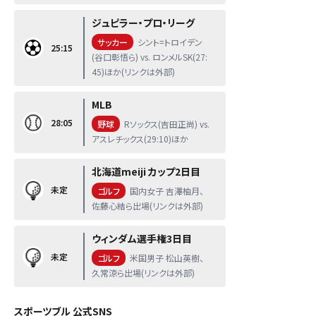
ジュピラー・プロ・リーグ
サッカー
シント=トロイデン
25:15
(谷口彰悟ら) vs. ロンメルSK(27:
45)ほか(リンクは外部)
MLB
28:05
野球
Rソックス(吉田正尚) vs.
アスレチックス(29:10)ほか
北海道meiji カップ2日目
未定
ゴルフ
国内女子 吉澤柚月、
佐藤心結ら出場(リンクは外部)
ウィンダム選手権3日目
未定
ゴルフ
米国男子 松山英樹、
久常涼ら出場(リンクは外部)
スポーツブル 公式SNS