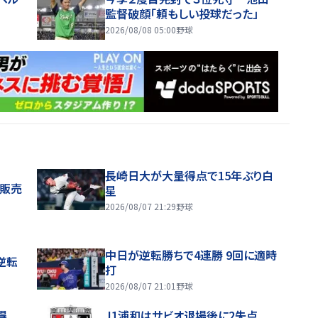
監督破顔「頼もしい投球だった」
2026/08/08 05:00
野球
長崎日大が大量得点で15年ぶり白
般販売
星
2026/08/07 21:29
野球
中日が逆転勝ちで4連勝 9回に適時
逆転
打
2026/08/07 21:01
野球
得
J1浦和はサビオ退場後に2失点