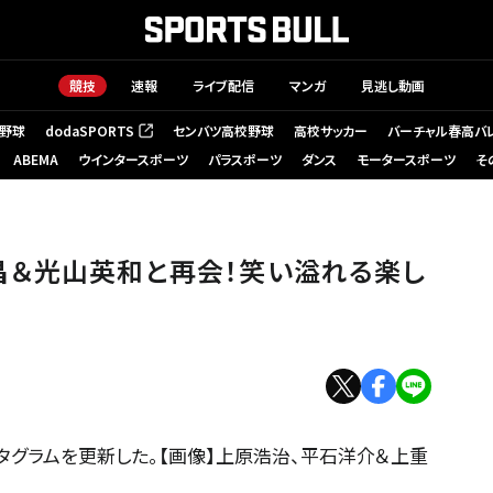
競技
速報
ライブ配信
マンガ
見逃し動画
野球
dodaSPORTS
センバツ高校野球
高校サッカー
バーチャル春高バ
（新しいタブで開く）
ABEMA
ウインタースポーツ
パラスポーツ
ダンス
モータースポーツ
そ
昌＆光山英和と再会！笑い溢れる楽し
タグラムを更新した。【画像】上原浩治、平石洋介＆上重