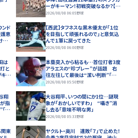
ーがキーマン！初戦突破なるか？【夏
の甲子園・ベンチ入り選手紹介】
2026/08/08 06:05
野球
ウンド
【西武】タフネスな黒木優太が「１位
援護恵
を目指して頑張れるので」と意気込
けず
んで１軍に戻ってきた
2026/08/08 06:00
野球
田は
本塁突入から粘るも…首位打者3度
投打と
アラエスの“珍プレー”が話題 右
がキー
往左往して最後は“潔い判断”「彼
り選
はニンジャになれなかった」「面白す
2026/08/08 05:50
野球
ぎる」
谷翔
大谷翔平、いつの間にか1位…謎現
者が指
象が「おかしいですわ」 “囁き”消
”「投
し去る「意味不明な男」
にあ
2026/08/08 05:33
野球
S関東
ヤクルト・奥川 連敗「７」で止めた！
ベル
今季２度目完封で３位死守 池山