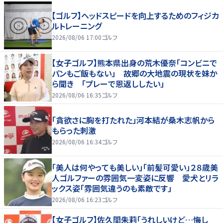
【ゴルフ】ヘッドスピードを向上するためのフィジカ
ルトレーニング
2026/08/06 17:00
ゴルフ
【女子ゴルフ】熊本県出身の荒木優奈「コンビニで
パンもご飯もない」 故郷の大地震の現状を妹か
ら聞き 「プレーで恩返ししたい」
2026/08/06 16:35
ゴルフ
「貪欲さに胸を打たれた」河本結が桑木志帆から
もらった刺激
2026/08/06 16:34
ゴルフ
「美人は何やっても美しい」「前髪可愛い」２８歳美
人ゴルファーの雰囲気一変姿に反響 愛犬とリラ
ックス姿「雰囲気違うのも素敵です」
2026/08/06 16:23
ゴルフ
【女子ゴルフ】佐久間朱莉「うれしいけど…悔し