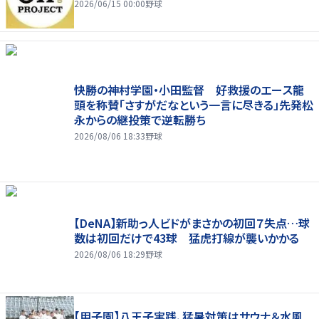
2026/06/15 00:00
野球
快勝の神村学園・小田監督 好救援のエース龍
頭を称賛「さすがだなという一言に尽きる」先発松
永からの継投策で逆転勝ち
2026/08/06 18:33
野球
【DeNA】新助っ人ビドがまさかの初回７失点…球
数は初回だけで43球 猛虎打線が襲いかかる
2026/08/06 18:29
野球
【甲子園】八王子実践、猛暑対策はサウナ＆水風