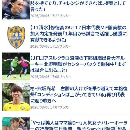
肢を持てたり、チャレンジができれば。提案として
言った」
2026/08/06 17:22
サッカー
【Ｊ１清水】修徳高のＵ-１７日本代表ＭＦ舘美駿の
加入内定を発表「１年目から試合で活躍し優勝に
貢献できるように」
2026/08/06 17:15
サッカー
【ＪＦＬ】アスルクラロ沼津の下部組織出身大卒ル
ーキー北野明暉がセンターバックで勉強中「まず
は試合に出ること」
2026/08/06 17:08
サッカー
柏・熊坂光希 右膝の大けがを乗り越えて本格復
帰「コンディションは上がってきている」再び代表
に返り咲きへ
2026/08/06 17:07
サッカー
「やっぱ美人はママ譲り～」人気女子バレーボーラ
ーの25歳誕生日報告 親子ショットが話題「恐る