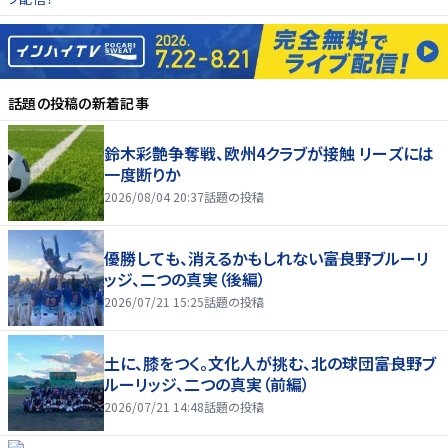
話題の投稿
の新着記事
鈴木彩艶争奪戦、欧州4クラブが接触 リーズには
一度断りか
2026/08/04 20:37
話題の投稿
優勝しても、消えるかもしれない――富良野ブルーリ
ッジ、二つの真実（後編）
2026/07/21 15:25
話題の投稿
土に、膝をつく。文化人が挑む、北の球団――富良野ブ
ルーリッジ、二つの真実（前編）
2026/07/21 14:48
話題の投稿