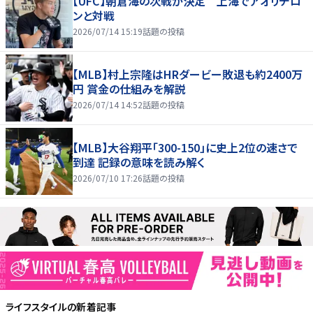
【UFC】朝倉海の次戦が決定 上海でアオリチロ
ンと対戦
2026/07/14 15:19
話題の投稿
【MLB】村上宗隆はHRダービー敗退も約2400万
円 賞金の仕組みを解説
2026/07/14 14:52
話題の投稿
【MLB】大谷翔平「300-150」に史上2位の速さで
到達 記録の意味を読み解く
2026/07/10 17:26
話題の投稿
ライフスタイル
の新着記事