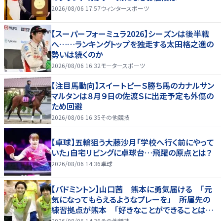
2026/08/06 17:57
ウィンタースポーツ
【スーパーフォーミュラ2026】シーズンは後半戦
へ……ランキングトップを独走する太田格之進の
勢いは続くのか
2026/08/06 16:32
モータースポーツ
【注目馬動向】スイートピーＳ勝ち馬のカナルサン
マルタンは８月９日の佐渡Ｓに出走予定も外傷の
ため回避
2026/08/06 16:35
その他競技
【卓球】五輪狙う大藤沙月「学校へ行く前にやって
いた」自宅リビングに卓球台…飛躍の原点とは？
2026/08/06 14:36
卓球
【バドミントン】山口茜 熊本に勇気届ける 「元
気になってもらえるようなプレーを」 所属先の
練習拠点が熊本 「好きなことができることは当
たり前じゃない」
2026/08/06 14:36
その他競技