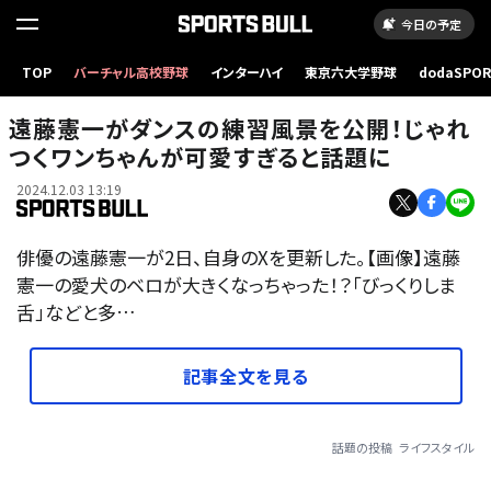
今日の予定
TOP
バーチャル高校野球
インターハイ
東京六大学野球
dodaSPO
（新しいタブ
遠藤憲一がダンスの練習風景を公開！じゃれ
つくワンちゃんが可愛すぎると話題に
2024.12.03 13:19
俳優の遠藤憲一が2日、自身のXを更新した。【画像】遠藤
憲一の愛犬のベロが大きくなっちゃった！？「びっくりしま
舌」などと多…
記事全文を見る
話題の投稿
ライフスタイル