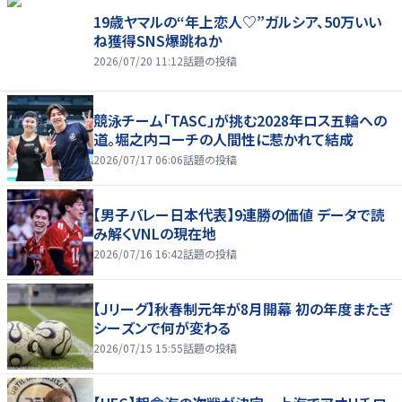
19歳ヤマルの“年上恋人♡”ガルシア、50万いい
ね獲得SNS爆跳ねか
2026/07/20 11:12
話題の投稿
競泳チーム「TASC」が挑む2028年ロス五輪への
道。堀之内コーチの人間性に惹かれて結成
2026/07/17 06:06
話題の投稿
【男子バレー日本代表】9連勝の価値 データで読
み解くVNLの現在地
2026/07/16 16:42
話題の投稿
【Jリーグ】秋春制元年が8月開幕 初の年度またぎ
シーズンで何が変わる
2026/07/15 15:55
話題の投稿