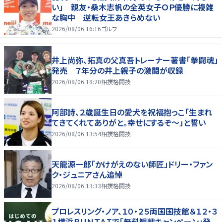
い」 親友・桑木志帆の全英女子ＯＰ優勝に複雑
な胸中 逆転女王あきらめない
2026/08/06 16:16
ゴルフ
井上尚弥、拓真の父真吾トレーナー著書「拳闘魂」
発売 ７年分の井上親子の激闘が収録
2026/08/06 18:20
相撲格闘技
阿部詩、２歳誕生日の愛犬を祝福抱っこ「生まれ
てきてくれてありがと。幸せにするぞ～」と誓い
2026/08/06 13:54
相撲格闘技
天龍源一郎「かけがえのない師匠」ドリー・ファン
ク・ジュニアさん追悼
2026/08/06 13:33
相撲格闘技
プロレスリング・ノア、１０・２５両国国技館＆１２・３
１横浜ＢＵＮＴＡＩで「無料観戦キャンペーン」発