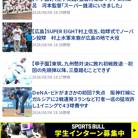
呂 河本監督「スーパー銭湯にいきました」
2026/08/06 18:29
野球
【広島】SUPER EIGHT村上信五、始球式でノーバ
ン投球 村上水軍末裔が広島の地で大役
2026/08/06 18:28
野球
【甲子園】東筑、九州勢対決に敗れ初戦敗退…初
回の先頭弾以降、三塁踏むことできず
2026/08/06 18:27
野球
ＤｅＮＡ・ビドがまさかの初回７失点 阪神打線に
ガルシアに２戦連発３ランなど打者一巡の猛攻許
し１イニングで４３球費やす
2026/08/06 18:26
野球