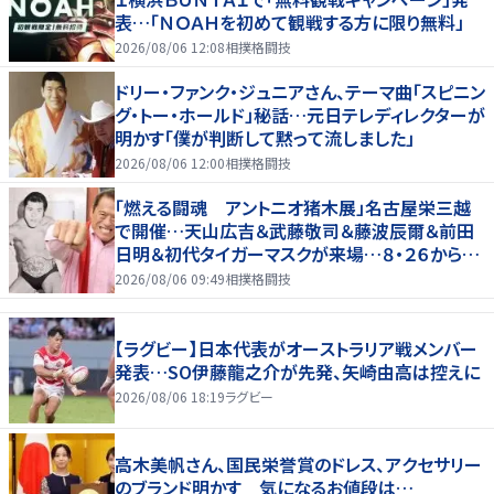
表…「ＮＯＡＨを初めて観戦する方に限り無料」
2026/08/06 12:08
相撲格闘技
ドリー・ファンク・ジュニアさん、テーマ曲「スピニン
グ・トー・ホールド」秘話…元日テレディレクターが
明かす「僕が判断して黙って流しました」
2026/08/06 12:00
相撲格闘技
「燃える闘魂 アントニオ猪木展」名古屋栄三越
で開催…天山広吉＆武藤敬司＆藤波辰爾＆前田
日明＆初代タイガーマスクが来場…８・２６から９・
７まで
2026/08/06 09:49
相撲格闘技
【ラグビー】日本代表がオーストラリア戦メンバー
発表…SO伊藤龍之介が先発、矢崎由高は控えに
2026/08/06 18:19
ラグビー
高木美帆さん、国民栄誉賞のドレス、アクセサリー
のブランド明かす 気になるお値段は…