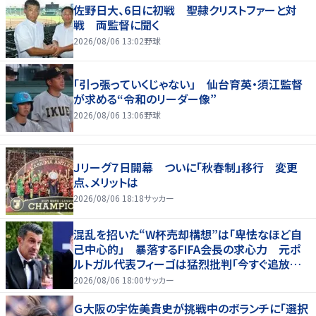
佐野日大、6日に初戦 聖隷クリストファーと対
戦 両監督に聞く
2026/08/06 13:02
野球
「引っ張っていくじゃない」 仙台育英・須江監督
が求める“令和のリーダー像”
2026/08/06 13:06
野球
Ｊリーグ７日開幕 ついに「秋春制」移行 変更
点、メリットは
2026/08/06 18:18
サッカー
混乱を招いた“W杯売却構想”は「卑怯なほど自
己中心的」 暴落するFIFA会長の求心力 元ポ
ルトガル代表フィーゴは猛烈批判「今すぐ追放す
べきだ」
2026/08/06 18:00
サッカー
Ｇ大阪の宇佐美貴史が挑戦中のボランチに「選択