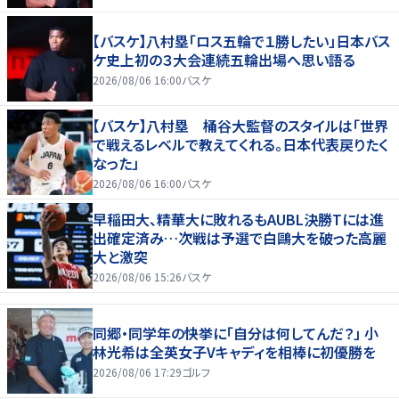
【バスケ】八村塁「ロス五輪で１勝したい」日本バス
ケ史上初の３大会連続五輪出場へ思い語る
2026/08/06 16:00
バスケ
【バスケ】八村塁 桶谷大監督のスタイルは「世界
で戦えるレベルで教えてくれる。日本代表戻りたく
なった」
2026/08/06 16:00
バスケ
早稲田大、精華大に敗れるもAUBL決勝Tには進
出確定済み…次戦は予選で白鷗大を破った高麗
大と激突
2026/08/06 15:26
バスケ
同郷・同学年の快挙に「自分は何してんだ？」 小
林光希は全英女子Vキャディを相棒に初優勝を
2026/08/06 17:29
ゴルフ