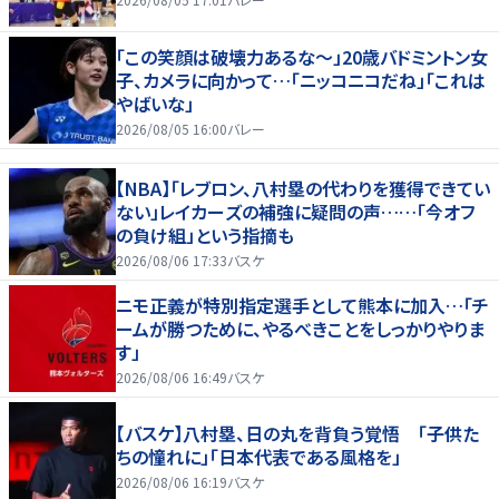
「この笑顔は破壊力あるな〜」20歳バドミントン女
子、カメラに向かって…「ニッコニコだね」「これは
やばいな」
2026/08/05 16:00
バレー
【NBA】「レブロン、八村塁の代わりを獲得できてい
ない」レイカーズの補強に疑問の声……「今オフ
の負け組」という指摘も
2026/08/06 17:33
バスケ
ニモ正義が特別指定選手として熊本に加入…「チ
ームが勝つために、やるべきことをしっかりやりま
す」
2026/08/06 16:49
バスケ
【バスケ】八村塁、日の丸を背負う覚悟 「子供た
ちの憧れに」「日本代表である風格を」
2026/08/06 16:19
バスケ