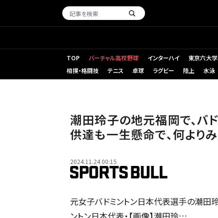
TOP
バーチャル高校野球
インターハイ
東京六大学
相撲・格闘技
テニス
卓球
ラグビー
陸上
水泳
潮田玲子の地元福岡で、バド
供達も一生懸命で、何よりみ
2024.11.24 00:15
元女子バドミントン日本代表選手の潮田玲
ントン日本代表・【画像】潮田玲…