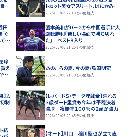
勝目で
トカット美女アスリート、はにかみど
アップ姿にネット衝撃「これやばい
2026/08/06 22:10
その他競技
な、かわいすぎる」「顔ちっちゃ」
成田
張本美和が０－２から中国選手に大
「ぐ
逆転勝利「苦しい場面で勝ち切れ
してや
た」 ベスト８入り
杯
2026/08/06 21:25
その他競技
る珍
も買え
あのころの夏、今の夏/島田明宏
？？」
2026/08/06 21:00
その他競技
果】カ
【レパードＳ・データ埋蔵金】荒れる
賞初制
３歳ダート重賞も今年は平穏決着
濃厚 複勝率１００％の２頭が強力
2026/08/06 20:45
その他競技
ト結
【オート】川口 稲川聖也が立て直
ンが