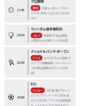
プロ野球
野球
広島 vs. 巨人、ソフトバ
17:45
ンク vs. 日本ハム(ともに18:00)
ほか
ウィンダム選手権初日
19:50
ゴルフ
米国男子 松山英樹、
久常涼らが出場(リンクは外部)
ナショナルバンク・オープン
テニス
女子ダブルス1回戦 サ
23:00
ムソノワ/加藤組戦、リャン エンシ
ュオ/青山組戦ほか(リンクは外
部)
ECL
サッカー
3次 第1戦 デブレツ
ェニ vs. コペンハーゲン(鈴木淳
24:00
之介)(26:00)、アヤックス(板倉滉)
vs. シェルボーン(27:00)ほか(リ