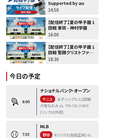
Supported by au
14:50
【配信終了】夏の甲子園 1
回戦 東筑 - 神村学園
16:00
【配信終了】夏の甲子園 1
回戦 聖隷クリストファー -
佐野日大
18:30
今日の予定
ナショナルバンク・オープン
テニス
女子シングルス2回戦
6:00
大坂なおみ vs. ウドバルジほか
(リンクは外部)
MLB
7:35
野球
Rソックス(吉田正尚) vs.