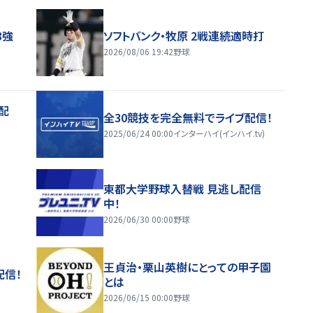
8強
ソフトバンク・牧原 2戦連続適時打
2026/08/06 19:42
野球
配
全30競技を完全無料でライブ配信！
2025/06/24 00:00
インターハイ(インハイ.tv)
東都大学野球入替戦 見逃し配信
中！
2026/06/30 00:00
野球
王貞治・栗山英樹にとっての甲子園
配信！
とは
2026/06/15 00:00
野球