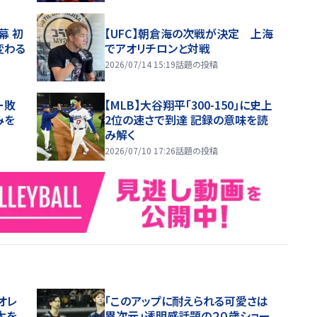
幕 初
【UFC】朝倉海の次戦が決定 上海
変わる
でアオリチロンと対戦
2026/07/14 15:19
話題の投稿
ー敗
【MLB】大谷翔平「300-150」に史上
みを
2位の速さで到達 記録の意味を読
み解く
2026/07/10 17:26
話題の投稿
オレ
「このアップに耐えられる可愛さは
太を
異次元」透明感話題の２０歳ショー