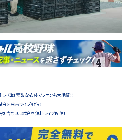
画に挑戦！素敵な衣装でファンも大絶賛！！
試合を独占ライブ配信！
を含む101試合を無料ライブ配信！