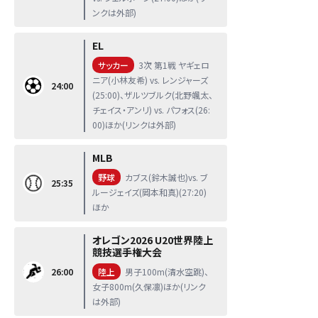
ンクは外部)
EL
サッカー
3次 第1戦 ヤギェロ
ニア(小林友希) vs. レンジャーズ
24:00
(25:00)、ザルツブルク(北野颯太、
チェイス・アンリ) vs. パフォス(26:
00)ほか(リンクは外部)
MLB
野球
カブス(鈴木誠也)vs. ブ
25:35
ルージェイズ(岡本和真)(27:20)
ほか
オレゴン2026 U20世界陸上
競技選手権大会
26:00
陸上
男子100m(清水空跳)、
女子800m(久保凛)ほか(リンク
は外部)