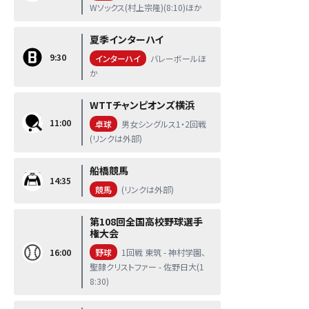
Wソックス(村上宗隆)(8:10)ほか
夏季インターハイ
9:30
インターハイ
バレーボールほ
か
WTTチャンピオンズ横浜
11:00
卓球
男女シングルス1・2回戦
(リンクは外部)
船橋競馬
14:35
競馬
(リンクは外部)
第108回全国高校野球選手
権大会
16:00
野球
1回戦 東筑 - 神村学園、
聖隷クリストファー - 佐野日大(1
8:30)