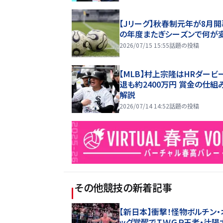
【Jリーグ】秋春制元年が8月開
の年度またぎシーズンで何が
2026/07/15 15:55
話題の投稿
【MLB】村上宗隆はHRダービ
退も約2400万円 賞金の仕組
解説
2026/07/14 14:52
話題の投稿
その他競技
の新着記事
【新日本】衝撃！怪物ボルチン・
ッグ覚醒でＩＷＧＰ王者・辻陽