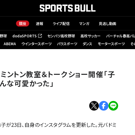
競技
速報
ライブ配信
マンガ
見逃し動画
野球
dodaSPORTS
センバツ高校野球
高校サッカー
バーチャル春高バ
（新しいタブで開く）
ABEMA
ウインタースポーツ
パラスポーツ
ダンス
モータースポーツ
そ
ミントン教室＆トークショー開催「子
んな可愛かった」
子が23日、自身のインスタグラムを更新した。元バドミ