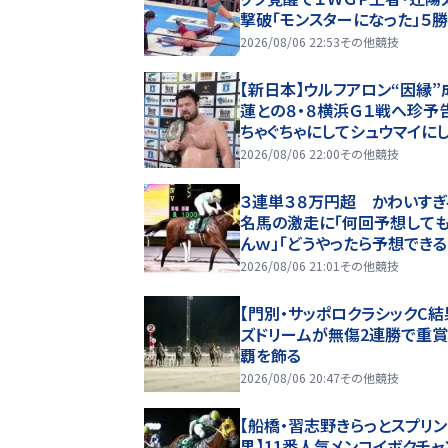
撃破「モンスターになった」５
「Ｇ１」Ａブロック首位タイ
2026/08/06 22:53
その他競技
【新日本】ウルフアロン“因縁”
蓮との８・８横浜Ｇ１戦へ珍予告
ちゃぐちゃにしてシュウマイに
るよ」前哨戦は極悪連携に苦
2026/08/06 22:00
その他競技
３連単３８万円超 かわいすぎ
名馬の激走に「何回予想して
んｗ」「どうやったら予想できる
船橋のメンコイボクチャン
2026/08/06 21:01
その他競技
【門別・サッポロクラシックC結
ズドリームが無傷2連勝で重
覇を飾る
2026/08/06 20:47
その他競技
【船橋・習志野きらっとスプリン
果】11番人気メンコイボクチャ