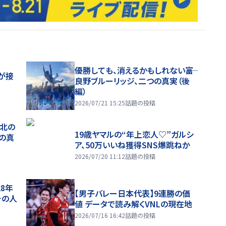
優勝しても、消えるかもしれない――富
が接
良野ブルーリッジ、二つの真実（後
編）
2026/07/21 15:25
話題の投稿
、北の
19歳ヤマルの“年上恋人♡”ガルシ
つの真
ア、50万いいね獲得SNS爆跳ねか
2026/07/20 11:12
話題の投稿
28年
【男子バレー日本代表】9連勝の価
チの人
値 データで読み解くVNLの現在地
2026/07/16 16:42
話題の投稿