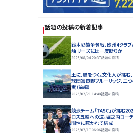
話題の投稿
の新着記事
鈴木彩艶争奪戦、欧州4クラブ
触 リーズには一度断りか
2026/08/04 20:37
話題の投稿
土に、膝をつく。文化人が挑む
球団――富良野ブルーリッジ、二
実（前編）
2026/07/21 14:48
話題の投稿
競泳チーム「TASC」が挑む20
ロス五輪への道。堀之内コー
間性に惹かれて結成
2026/07/17 06:06
話題の投稿