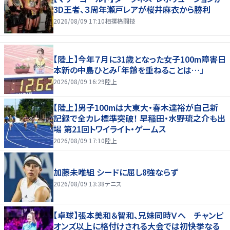
3D王者、３周年瀬戸レアが桜井麻衣から勝利
2026/08/09 17:10
相撲格闘技
【陸上】今年７月に31歳となった女子100m障害日
本新の中島ひとみ「年齢を重ねることは…」
2026/08/09 16:29
陸上
【陸上】男子100mは大東大・春木達裕が自己新
記録で全カレ標準突破！ 早稲田・水野琉之介も出
場 第21回トワイライト・ゲームス
2026/08/09 17:10
陸上
加藤未唯組 シードに屈し8強ならず
2026/08/09 13:38
テニス
【卓球】張本美和＆智和、兄妹同時Ｖへ チャンピ
オンズ以上に格付けされる大会では初快挙なる