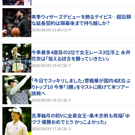
来季ウィザーズデビューを飾るデイビス…超巨額
な延長契約は開幕後まで持ち越しか？
2026/08/09 15:45
バスケ
今季最多4度目の2位で女王レース3位浮上 永井
花奈は「狙える試合を勝っていきたい」
2026/08/09 19:03
ゴルフ
「今日でスッキリしました」菅楓華が国内4試合ぶ
りトップ10 今季「3勝」をマストに掲げて米ツアー
挑戦へ
2026/08/09 18:16
ゴルフ
吉澤柚月の初Vに全英女王・桑木志帆も祝福「ゆ
づづ 優勝おめでとう かっこよかった」
2026/08/09 17:26
ゴルフ