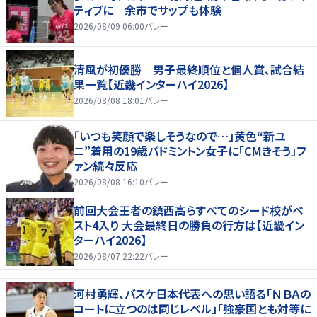
ティブに 余市でサップも体験
2026/08/09 06:00
バレー
清風が初優勝 男子最終順位と個人賞、試合結
果一覧【近畿インターハイ2026】
2026/08/08 18:01
バレー
「いつも笑顔で楽しそうなので…」黄色“新ユ
ニ”着用の19歳バドミントン女子に「CMきそう」フ
ァン続々反応
2026/08/08 16:10
バレー
前回大会王者の鎮西高らすべてのシード校がベ
スト4入り 大会最終日の勝負の行方は【近畿イン
ターハイ2026】
2026/08/07 22:22
バレー
河村勇輝、バスケ日本代表への思い語る「ＮＢＡの
コートに立つのは同じレベル」「強豪国とも対等に