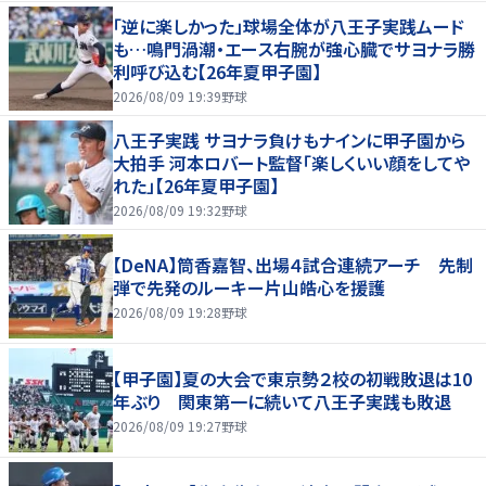
「逆に楽しかった」球場全体が八王子実践ムード
も…鳴門渦潮・エース右腕が強心臓でサヨナラ勝
利呼び込む【26年夏甲子園】
2026/08/09 19:39
野球
八王子実践 サヨナラ負けもナインに甲子園から
大拍手 河本ロバート監督「楽しくいい顔をしてや
れた」【26年夏甲子園】
2026/08/09 19:32
野球
【DeNA】筒香嘉智、出場４試合連続アーチ 先制
弾で先発のルーキー片山皓心を援護
2026/08/09 19:28
野球
【甲子園】夏の大会で東京勢２校の初戦敗退は10
年ぶり 関東第一に続いて八王子実践も敗退
2026/08/09 19:27
野球