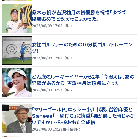
桑木志帆が吉沢柚月の初優勝を祝福「ゆづづ
優勝おめでとう。かっこよかった」
2026/08/09 17:08
ゴルフ
女性ゴルファーのための10分間ゴルフトレーニン
グ！
2026/08/09 17:00
ゴルフ
どん底のルーキーイヤーから2年 「今思えば、あの
経験があるから」吉澤柚月は頂点に立った
2026/08/09 16:57
ゴルフ
「マリーゴールド」ロッシー小川代表、岩谷麻優と
Ｓａｒｅｅｅ「一騎打ち」に慎重「機が熟した時じゃな
いですか」…８・９おおた全成績
2026/08/09 19:28
相撲格闘技