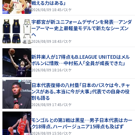
戦える力はある」
2026/08/09 18:45
バスケ
宇都宮が新ユニフォームデザインを発表…アンダ
ーアーマー史上最軽量モデルで新たなシーズン
へ
2026/08/09 18:43
バスケ
新井楽人が17得点もB.LEAGUE UNITEDはメル
ボルンに惜敗…中村拓人「全員が成長できた」
2026/08/09 18:16
バスケ
日本代表復帰の八村塁「日本のバスケは今、チャ
ンスがある。本当に今が大事」代表での自身の役
割も語る
2026/08/09 17:45
バスケ
モンゴルとの第1戦は黒星…男子日本代表はカー
ク18得点、ハーパージュニア15得点も及ばず
2026/08/09 15:50
バスケ