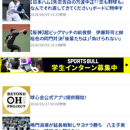
【日本ハム】失恋告白の万波中正「『恋も野球も』
なんでそれ直してきてください」ボードに物申す
2026/08/09 19:25
野球
【阪神】超ビッグマッチの前夜祭 伊藤将司と柳
裕也の同門対決「後輩たちは」「負けられない」
2026/08/09 19:24
野球
球心会公式アプリ提供開始！
2026/05/27 00:00
野球
鳴門渦潮が延長戦制しサヨナラ勝ち 八王子実