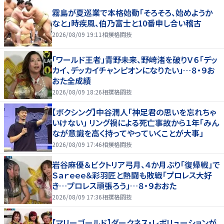
霧島が夏巡業で本格始動「そろそろ、始めようか
なと」時疾風、伯乃富士と10番申し合い稽古
2026/08/09 19:11
相撲格闘技
「ワールド王者」青野未来、野崎渚を破りＶ６「デッ
カイ、デッカイチャンピオンになりたい」…８・９お
おた全成績
2026/08/09 18:26
相撲格闘技
【ボクシング】中谷潤人「神足君の思いを忘れちゃ
いけない」 リング禍による死亡事故から１年「みん
なが意識を高く持ってやっていくことが大事」
2026/08/09 17:46
相撲格闘技
岩谷麻優＆ビクトリア弓月、４か月ぶり「復帰戦」で
Ｓａｒｅｅｅ＆彩羽匠と熱闘も敗戦「プロレス大好
き…プロレス頑張ろう」…８・９おおた
2026/08/09 17:36
相撲格闘技
【マリーゴールド】ダークネス・レボリューションが