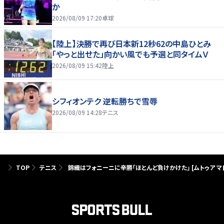
か
2026/08/09 17:20
卓球
【陸上】決勝で再び日本新12秒62の中島ひとみ
「やっと出せた」向かい風でも予選と同タイムＶ
2026/08/09 15:42
陸上
シフィオンテク 逆転勝ちで雪辱
2026/08/09 14:28
テニス
TOP
テニス
錦織はフォニーニに辛勝「ほとんど負けかけた」 [ムトゥア マ