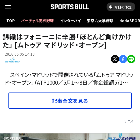
今日の予定
TOP
バーチャル高校野球
インターハイ
東京六大学野球
dodaSPO
（新しいタブ
錦織はフォニーニに辛勝「ほとんど負けかけ
た」 [ムトゥア マドリッド・オープン]
2016.05.05 14:10
スペイン・マドリッドで開催されている「ムトゥア マドリッ
ド・オープン」（ATP1000／5月1～8日／賞金総額571…
記事全文を見る
テニス