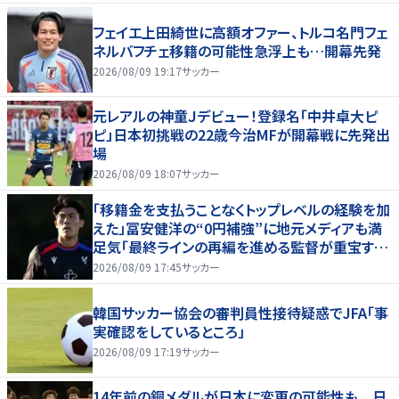
フェイエ上田綺世に高額オファー、トルコ名門フェ
ネルバフチェ移籍の可能性急浮上も…開幕先発
2026/08/09 19:17
サッカー
元レアルの神童Ｊデビュー！登録名「中井卓大ピ
ピ」日本初挑戦の22歳今治MFが開幕戦に先発出
場
2026/08/09 18:07
サッカー
「移籍金を支払うことなくトップレベルの経験を加
えた」冨安健洋の“0円補強”に地元メディアも満
足気「最終ラインの再編を進める監督が重宝する
柔軟性を備えている」
2026/08/09 17:45
サッカー
韓国サッカー協会の審判員性接待疑惑でJFA「事
実確認をしているところ」
2026/08/09 17:19
サッカー
14年前の銅メダルが日本に変更の可能性も 日