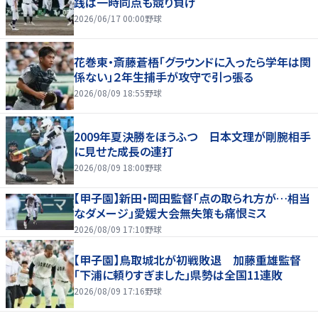
践は一時同点も競り負け
2026/06/17 00:00
野球
花巻東・斎藤蒼梧「グラウンドに入ったら学年は関
係ない」２年生捕手が攻守で引っ張る
2026/08/09 18:55
野球
2009年夏決勝をほうふつ 日本文理が剛腕相手
に見せた成長の連打
2026/08/09 18:00
野球
【甲子園】新田・岡田監督「点の取られ方が…相当
なダメージ」愛媛大会無失策も痛恨ミス
2026/08/09 17:10
野球
【甲子園】鳥取城北が初戦敗退 加藤重雄監督
「下浦に頼りすぎました」県勢は全国11連敗
2026/08/09 17:16
野球