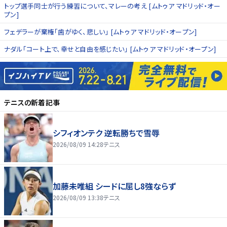
トップ選手同士が行う練習について、マレーの考え [ムトゥア マドリッド・オー
プン]
フェデラーが棄権「歯がゆく、悲しい」 [ムトゥア マドリッド・オープン]
ナダル「コート上で、幸せと自由を感じたい」 [ムトゥア マドリッド・オープン]
テニス
の新着記事
シフィオンテク 逆転勝ちで雪辱
2026/08/09 14:28
テニス
加藤未唯組 シードに屈し8強ならず
2026/08/09 13:38
テニス