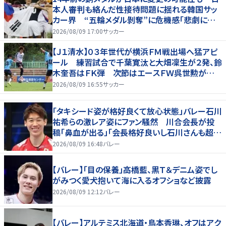
本人審判も絡んだ性接待問題に揺れる韓国サッ
カー界 “五輪メダル剝奪”に危機感「悲劇に見
舞われる」
2026/08/09 17:00
サッカー
【Ｊ１清水】０３年世代が横浜ＦＭ戦出場へ猛アピ
ール 練習試合で千葉寛汰と大畑凜生が２発、鈴
木奎吾はＦＫ弾 次節はエースＦＷ呉世勲が出
場停止
2026/08/09 16:55
サッカー
「タキシード姿が格好良くて放心状態」バレー石川
祐希らの激レア姿にファン騒然 川合会長が投
稿「鼻血が出る」「会長格好良いし石川さんも超格
好いい」
2026/08/09 16:48
バレー
【バレー】「目の保養」高橋藍、黒Ｔ＆デニム姿でし
がみつく愛犬抱いて海に入るオフショなど披露
2026/08/09 12:12
バレー
【バレー】アルテミス北海道・鳥本香琳、オフはアク