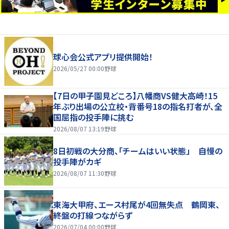
球心会公式アプリ提供開始！
2026/05/27 00:00
野球
【7日の甲子園見どころ】八幡商VS健大高崎！15
年ぶり出場の公立校・背番号18の指名打者が、全
国屈指の投手陣に挑む
2026/08/07 13:19
野球
8日初戦の大分商、「チームはいい状態」 自慢の
投手陣がカギ
2026/08/07 11:30
野球
東海大甲府、エース村尾が4回無失点 鶴岡東、
終盤の打線つながらず
2026/07/04 00:00
野球