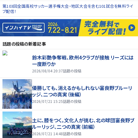
第103回全国高校サッカー選手権大会・地区大会を含む101試合を無料ライ
ブ配信！
話題の投稿
の新着記事
鈴木彩艶争奪戦、欧州4クラブが接触 リーズには
一度断りか
2026/08/04 20:37
話題の投稿
優勝しても、消えるかもしれない――富良野ブルーリ
ッジ、二つの真実（後編）
2026/07/21 15:25
話題の投稿
土に、膝をつく。文化人が挑む、北の球団――富良野ブ
ルーリッジ、二つの真実（前編）
2026/07/21 14:48
話題の投稿