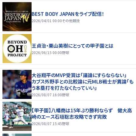
BEST BODY JAPANをライブ配信！
2026/04/01 00:00
その他競技
王貞治・栗山英樹にとっての甲子園とは
2026/06/15 00:00
野球
大谷翔平のMVP受賞は「議論にすらならない」
カブス外野手との比較論に元MLB戦士が異論「も
う本塁打を打たなくたっていい」
2026/08/07 16:00
野球
【甲子園】八幡商は15年ぶり勝利ならず 健大高
崎のエース石垣聡志攻略できず完敗
2026/08/07 15:45
野球