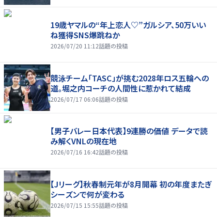
19歳ヤマルの“年上恋人♡”ガルシア、50万いい
ね獲得SNS爆跳ねか
2026/07/20 11:12
話題の投稿
競泳チーム「TASC」が挑む2028年ロス五輪への
道。堀之内コーチの人間性に惹かれて結成
2026/07/17 06:06
話題の投稿
【男子バレー日本代表】9連勝の価値 データで読
み解くVNLの現在地
2026/07/16 16:42
話題の投稿
【Jリーグ】秋春制元年が8月開幕 初の年度またぎ
シーズンで何が変わる
2026/07/15 15:55
話題の投稿