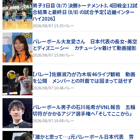
男子3日目（8/7）決勝トーナメント3、4回戦全12試
合結果と最終日（8/8）の試合予定【近畿インター
ハイ2026】
2026/08/07 15:25
バレー
バレーボール大友愛さん 日本代表の長女・美空
とディズニーシー カチューシャ着けて動画撮影
2026/08/07 15:08
バレー
【バレー】佐藤淑乃が乃木坂46ライブ観戦 動画
を公開 メンバーとの対面では固まって話せず
2026/08/07 10:46
バレー
バレーボール男子の石川祐希がVNL報告 五輪
切符がかかるアジア選手権へ「そしてここから」
2026/08/07 10:08
バレー
「誰かと思って…」元バレーボール日本代表 雰