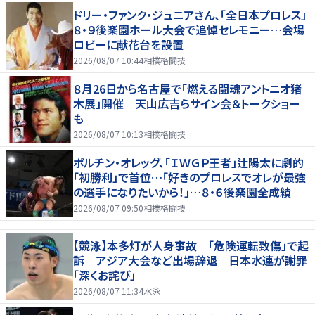
ドリー・ファンク・ジュニアさん、「全日本プロレス」
８・９後楽園ホール大会で追悼セレモニー…会場
ロビーに献花台を設置
2026/08/07 10:44
相撲格闘技
８月26日から名古屋で「燃える闘魂アントニオ猪
木展」開催 天山広吉らサイン会＆トークショー
も
2026/08/07 10:13
相撲格闘技
ボルチン・オレッグ、「ＩＷＧＰ王者」辻陽太に劇的
「初勝利」で首位…「好きのプロレスでオレが最強
の選手になりたいから！」…８・６後楽園全成績
2026/08/07 09:50
相撲格闘技
【競泳】本多灯が人身事故 「危険運転致傷」で起
訴 アジア大会など出場辞退 日本水連が謝罪
「深くお詫び」
2026/08/07 11:34
水泳