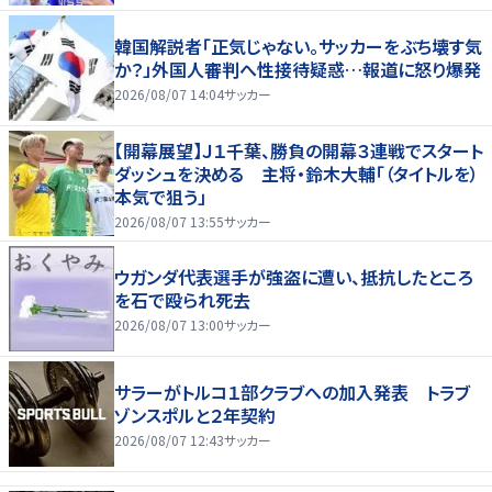
韓国解説者「正気じゃない。サッカーをぶち壊す気
か？」外国人審判へ性接待疑惑…報道に怒り爆発
2026/08/07 14:04
サッカー
【開幕展望】Ｊ１千葉、勝負の開幕３連戦でスタート
ダッシュを決める 主将・鈴木大輔「（タイトルを）
本気で狙う」
2026/08/07 13:55
サッカー
ウガンダ代表選手が強盗に遭い、抵抗したところ
を石で殴られ死去
2026/08/07 13:00
サッカー
サラーがトルコ１部クラブへの加入発表 トラブ
ゾンスポルと２年契約
2026/08/07 12:43
サッカー