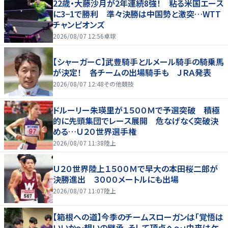
22歳・大藤沙月が2年連続8強！ 粘る米国エース
に3−1で勝利 準々決勝は中国勢と激突…WTT
チャンピオンズ
2026/08/07 12:56
卓球
【シャーガーＣ】武豊騎手とルメール騎手の騎乗馬
が決定！ 各チームの出場騎手も ＪＲＡ発表
2026/08/07 12:48
その他競技
ドルーリー朱瑛里が１５００Ｍで予選突破 積極
的に先頭集団でレース展開 危なげなく突破決
める…Ｕ２０世界選手権
2026/08/07 11:38
陸上
Ｕ２０世界陸上１５００Ｍで早大の本田桜二郎が
決勝進出 ３０００メートルにも出場
2026/08/07 11:07
陸上
【箱根への道】今季のチームスローガンは「覚悟は
いいか～想いの継承、そして頂点へ～」由来はケ