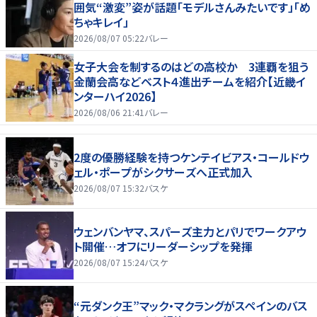
囲気“激変”姿が話題「モデルさんみたいです」「め
ちゃキレイ」
2026/08/07 05:22
バレー
女子大会を制するのはどの高校か 3連覇を狙う
金蘭会高などベスト４進出チームを紹介【近畿イ
ンターハイ2026】
2026/08/06 21:41
バレー
2度の優勝経験を持つケンテイビアス・コールドウ
ェル・ポープがシクサーズへ正式加入
2026/08/07 15:32
バスケ
ウェンバンヤマ、スパーズ主力とパリでワークアウ
ト開催…オフにリーダーシップを発揮
2026/08/07 15:24
バスケ
“元ダンク王”マック・マクラングがスペインのバス