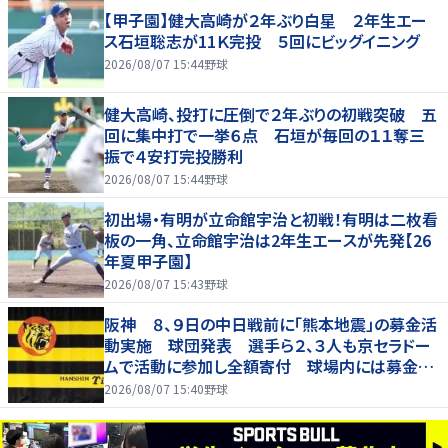
【甲子園】健大高崎が２年ぶり白星 ２年生エー
ス石垣聡志が11Ｋ完投 ５回にビッグイニング
2026/08/07 15:44
野球
健大高崎、投打に圧倒で２年ぶりの初戦突破 五
回に集中打で一挙６点 石垣が毎回の１１奪三
振で４安打完投勝利
2026/08/07 15:44
野球
初出場・有明が立命館宇治と初戦！有明は二枚看
板の一角、立命館宇治は2年生エースが先発【26
年夏甲子園】
2026/08/07 15:43
野球
阪神 ８、９日の中日戦前に「熊本地震」の募金活
動実施 球団発表 選手ら２、３人も京セラドー
ムで活動に参加し全額寄付 球場内には募金箱
も設置
2026/08/07 15:40
野球