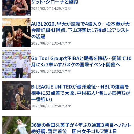
ケット・ジローナと契約
2026/08/07 14:29
バスケ
AUBL2026、早大が逆転で4強入り…松本秦が大
会新記録41得点、下山瑛司は17得点12アシスト
の活躍
2026/08/07 13:54
バスケ
Go Too! GroupがFIBAと提携を締結…愛知で10
月に3x3車いすバスケの国際イベント開催へ
2026/08/07 13:02
バスケ
B.LEAGUE UNITEDが豪州遠征…NBLの強豪を
相手に53点差で大敗、中村拓人「悔しい気持ちが
一番強い」
2026/08/07 12:50
バスケ
36歳の金田久美子が４年ぶり通算３勝目へパット
絶好調、暫定首位 国内女子ゴルフ第１日