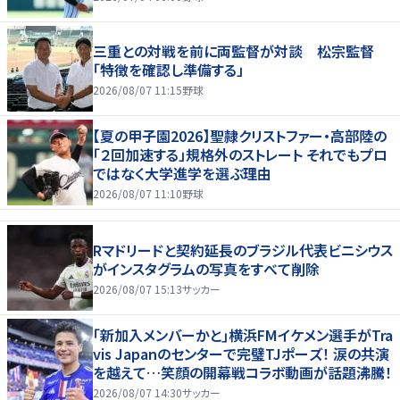
三重との対戦を前に両監督が対談 松宗監督
「特徴を確認し準備する」
2026/08/07 11:15
野球
【夏の甲子園2026】聖隷クリストファー・高部陸の
「２回加速する」規格外のストレート それでもプロ
ではなく大学進学を選ぶ理由
2026/08/07 11:10
野球
Rマドリードと契約延長のブラジル代表ビニシウス
がインスタグラムの写真をすべて削除
2026/08/07 15:13
サッカー
｢新加入メンバーかと｣横浜FMイケメン選手がTra
vis Japanのセンターで完璧TJポーズ！ 涙の共演
を越えて…笑顔の開幕戦コラボ動画が話題沸騰！
2026/08/07 14:30
サッカー