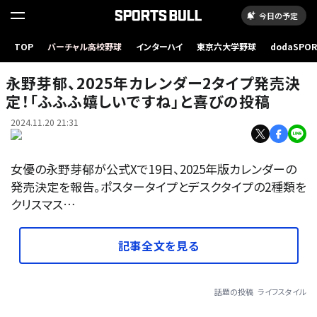
今日の予定
TOP
バーチャル高校野球
インターハイ
東京六大学野球
dodaSPO
（新しいタブ
永野芽郁、2025年カレンダー2タイプ発売決
定！「ふふふ嬉しいですね」と喜びの投稿
2024.11.20 21:31
女優の永野芽郁が公式Xで19日、2025年版カレンダーの
発売決定を報告。ポスタータイプとデスクタイプの2種類を
クリスマス…
記事全文を見る
話題の投稿
ライフスタイル