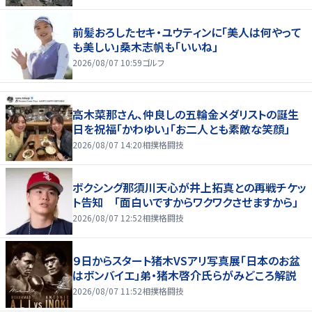
前髪おろしたセキ・ユウティンに「美人は何やって
も美しい」桑木志帆も「いいね」
2026/08/07 10:59
ゴルフ
高木菜那さん、仲良しの五輪金メダリストの誕生
日を祝福「かわゆい」「お二人とも素敵な笑顔」
2026/08/07 14:20
相撲格闘技
ボクシング那須川天心が井上拓真との再戦チケッ
ト告知 「面白いですからワクワクさせますから」
2026/08/07 12:52
相撲格闘技
９日からスタート猪木VSアリ写真展「日本のお盆
はボンバイエ」弟・猪木啓介氏らがみどころ解説
2026/08/07 11:52
相撲格闘技