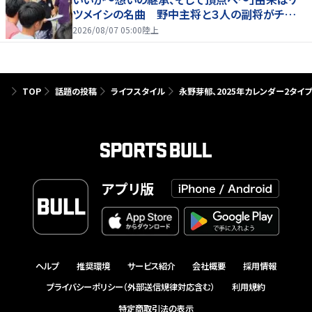
ツメイシの名曲 野中主将と３人の副将がチーム
を引っ張る…夏合宿特集第１弾、国学院大
2026/08/07 05:00
陸上
TOP
話題の投稿
ライフスタイル
永野芽郁、2025年カレンダー2タイ
アプリ版
ヘルプ
推奨環境
サービス紹介
会社概要
採用情報
プライバシーポリシー（外部送信規律対応含む）
利用規約
特定商取引法の表示