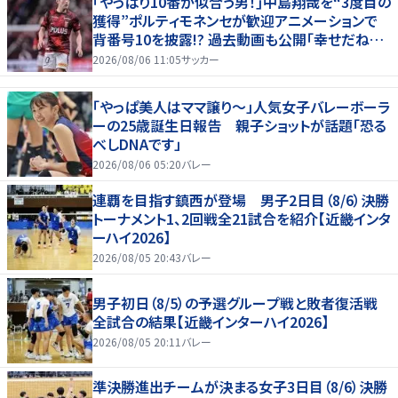
｢やっぱり10番が似合う男！｣中島翔哉を“3度目の
獲得”ポルティモネンセが歓迎アニメーションで
背番号10を披露!? 過去動画も公開｢幸せだね〜｣
｢爽やかイケメン｣
2026/08/06 11:05
サッカー
「やっぱ美人はママ譲り～」人気女子バレーボーラ
ーの25歳誕生日報告 親子ショットが話題「恐る
べしDNAです」
2026/08/06 05:20
バレー
連覇を目指す鎮西が登場 男子2日目（8/6）決勝
トーナメント1、2回戦全21試合を紹介【近畿インタ
ーハイ2026】
2026/08/05 20:43
バレー
男子初日（8/5）の予選グループ戦と敗者復活戦
全試合の結果【近畿インターハイ2026】
2026/08/05 20:11
バレー
準決勝進出チームが決まる女子3日目（8/6）決勝