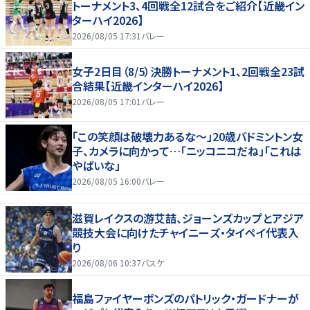
トーナメント3、4回戦全12試合をご紹介【近畿イン
ターハイ2026】
2026/08/05 17:31
バレー
女子2日目（8/5）決勝トーナメント1、2回戦全23試
合結果【近畿インターハイ2026】
2026/08/05 17:01
バレー
「この笑顔は破壊力あるな〜」20歳バドミントン女
子、カメラに向かって…「ニッコニコだね」「これは
やばいな」
2026/08/05 16:00
バレー
滋賀レイクスの游艾喆、ジョーンズカップとアジア
競技大会に向けたチャイニーズ・タイペイ代表入
り
2026/08/06 10:37
バスケ
福島ファイヤーボンズのパトリック・ガードナーが