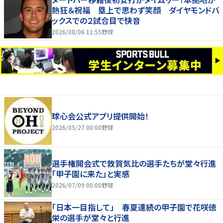
熱狂＆祝福 塁上で思わず笑顔 ダイヤモンドバ
ックスでの２試合目で快音
2026/08/06 11:55
野球
球心会公式アプリ提供開始！
2026/05/27 00:00
野球
選手権開会式で敦賀気比の選手たちが堂々行進
「甲子園に来た」と実感
2026/07/09 00:00
野球
「日本一目指して」 春夏連続の甲子園で花咲徳
栄の選手が堂々と行進