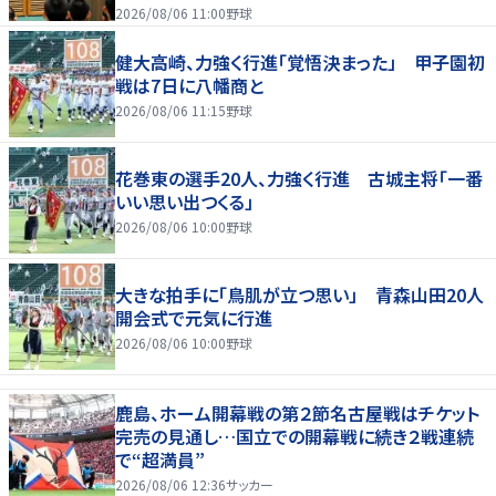
2026/08/06 11:00
野球
健大高崎、力強く行進「覚悟決まった」 甲子園初
戦は7日に八幡商と
2026/08/06 11:15
野球
花巻東の選手20人、力強く行進 古城主将「一番
いい思い出つくる」
2026/08/06 10:00
野球
大きな拍手に「鳥肌が立つ思い」 青森山田20人
開会式で元気に行進
2026/08/06 10:00
野球
鹿島、ホーム開幕戦の第２節名古屋戦はチケット
完売の見通し…国立での開幕戦に続き２戦連続
で“超満員”
2026/08/06 12:36
サッカー