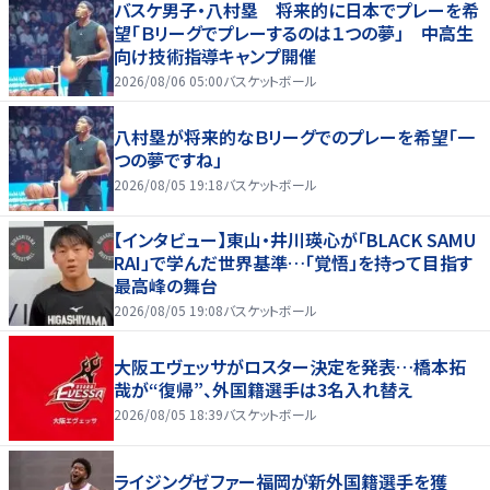
バスケ男子・八村塁 将来的に日本でプレーを希
望「Ｂリーグでプレーするのは１つの夢」 中高生
向け技術指導キャンプ開催
2026/08/06 05:00
バスケットボール
八村塁が将来的なＢリーグでのプレーを希望「一
つの夢ですね」
2026/08/05 19:18
バスケットボール
【インタビュー】東山・井川瑛心が「BLACK SAMU
RAI」で学んだ世界基準…「覚悟」を持って目指す
最高峰の舞台
2026/08/05 19:08
バスケットボール
大阪エヴェッサがロスター決定を発表…橋本拓
哉が“復帰”、外国籍選手は3名入れ替え
2026/08/05 18:39
バスケットボール
ライジングゼファー福岡が新外国籍選手を獲