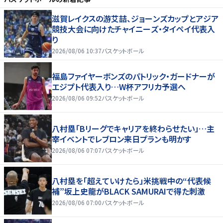
滋賀レイクスの游艾喆、ジョーンズカップとアジア
競技大会に向けたチャイニーズ・タイペイ代表入
り
2026/08/06 10:37
バスケットボール
福島ファイヤーボンズのパトリック・ガードナーが
エジプト代表入り…W杯アフリカ予選へ
2026/08/06 09:52
バスケットボール
八村塁「Bリーグでキャリアを終わらせたい」…主
宰イベントでレブロン来日プランも明かす
2026/08/06 07:07
バスケットボール
八村塁を「超えていけたら」米挑戦中の“代表候
補”坂上史龍がBLACK SAMURAIで得た刺激
2026/08/06 07:00
バスケットボール