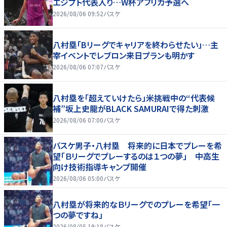
エジプト代表入り…W杯アフリカ予選へ
2026/08/06 09:52
バスケ
八村塁「Bリーグでキャリアを終わらせたい」…主
宰イベントでレブロン来日プランも明かす
2026/08/06 07:07
バスケ
八村塁を「超えていけたら」米挑戦中の“代表候
補”坂上史龍がBLACK SAMURAIで得た刺激
2026/08/06 07:00
バスケ
バスケ男子・八村塁 将来的に日本でプレーを希
望「Ｂリーグでプレーするのは１つの夢」 中高生
向け技術指導キャンプ開催
2026/08/06 05:00
バスケ
八村塁が将来的なＢリーグでのプレーを希望「一
つの夢ですね」
2026/08/05 19:18
バスケ