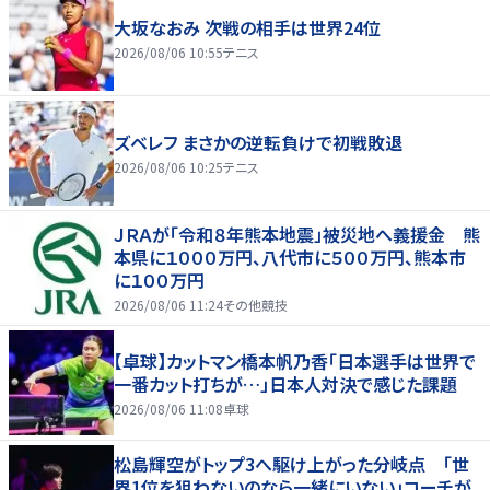
大坂なおみ 次戦の相手は世界24位
2026/08/06 10:55
テニス
ズベレフ まさかの逆転負けで初戦敗退
2026/08/06 10:25
テニス
ＪＲＡが「令和８年熊本地震」被災地へ義援金 熊
本県に１０００万円、八代市に５００万円、熊本市
に１００万円
2026/08/06 11:24
その他競技
【卓球】カットマン橋本帆乃香「日本選手は世界で
一番カット打ちが…」日本人対決で感じた課題
2026/08/06 11:08
卓球
松島輝空がトップ3へ駆け上がった分岐点 「世
界1位を狙わないのなら一緒にいない」コーチが