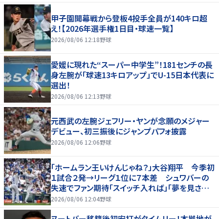
甲子園開幕戦から登板4投手全員が140キロ超
え！【2026年選手権1日目・球速一覧】
2026/08/06 12:18
野球
愛媛に現れた“スーパー中学生”！181センチの長
身左腕が「球速13キロアップ」でU-15日本代表に
選出！
2026/08/06 12:13
野球
元西武の左腕ジェフリー・ヤンが念願のメジャー
デビュー、初三振後にジャンプパフォ披露
2026/08/06 12:06
野球
「ホームラン王いけんじゃね？」大谷翔平 今季初
１試合２発→リーグ１位に７本差 シュワバーの
失速でファン期待「スイッチ入れば」「夢を見させ
てくれる」
2026/08/06 12:04
野球
ヌートバー移籍後初安打がタイムリー！本拠地が