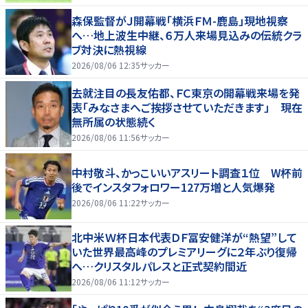
森保監督がＪ開幕戦「横浜ＦＭ-鹿島」現地視察
へ…地上波生中継、６万人来場見込みの伝統クラ
ブ対決に熱視線
2026/08/06 12:35
サッカー
去就注目の長友佑都、ＦＣ東京の開幕戦来場を発
表「みなさまへご挨拶させていただきます」 現在
無所属の状態続く
2026/08/06 11:56
サッカー
中村敬斗、かっこいいアスリート調査１位 W杯前
後でインスタフォロワー127万増と人気爆発
2026/08/06 11:22
サッカー
北中米Ｗ杯日本代表ＤＦ冨安健洋が“熱望”して
いた世界最高峰のプレミアリーグに２年ぶり復帰
へ…クリスタルパレスと正式契約間近
2026/08/06 11:12
サッカー