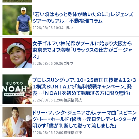
「若い頃はもっと身体が動いたのに！」レジェンズ
ツアーのリアル／不動裕理コラム
2026/08/06 10:34
ゴルフ
女子ゴルフ小林光希がプールに始まり大阪から
東京までオフ満喫「リラックスの仕方がゴージャ
ス」
2026/08/06 09:36
ゴルフ
プロレスリング・ノア、１０・２５両国国技館＆１２・３
１横浜ＢＵＮＴＡＩで「無料観戦キャンペーン」発
表…「ＮＯＡＨを初めて観戦する方に限り無料」
2026/08/06 12:08
相撲格闘技
ドリー・ファンク・ジュニアさん、テーマ曲「スピニン
グ・トー・ホールド」秘話…元日テレディレクターが
明かす「僕が判断して黙って流しました」
2026/08/06 12:00
相撲格闘技