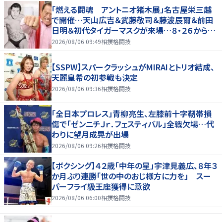
「燃える闘魂 アントニオ猪木展」名古屋栄三越
で開催…天山広吉＆武藤敬司＆藤波辰爾＆前田
日明＆初代タイガーマスクが来場…８・２６から９・
７まで
2026/08/06 09:49
相撲格闘技
【SSPW】スパークラッシュがMIRAIとトリオ結成、
天麗皇希の初参戦も決定
2026/08/06 09:36
相撲格闘技
「全日本プロレス」青柳亮生、左膝前十字靭帯損
傷で「ゼンニチＪｒ．フェスティバル」全戦欠場…代
わりに望月成晃が出場
2026/08/06 09:26
相撲格闘技
【ボクシング】４２歳「中年の星」宇津見義広、８年３
か月ぶり連勝「世の中のおじ様方に力を」 スー
パーフライ級王座獲得に意欲
2026/08/06 06:00
相撲格闘技