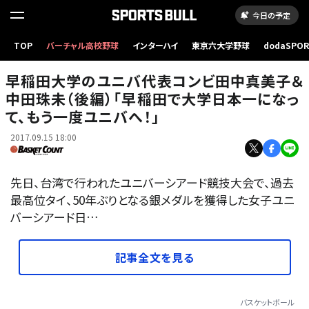
今日の予定
TOP
バーチャル高校野球
インターハイ
東京六大学野球
dodaSPO
（新しいタブ
早稲田大学のユニバ代表コンビ田中真美子＆
中田珠未（後編）「早稲田で大学日本一になっ
て、もう一度ユニバへ！」
2017.09.15 18:00
先日、台湾で行われたユニバーシアード競技大会で、過去
最高位タイ、50年ぶりとなる銀メダルを獲得した女子ユニ
バーシアード日…
記事全文を見る
バスケットボール