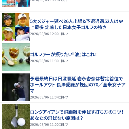
5大メジャー延べ86人出場&予選通過52人は史
上最多 定着した日本女子ゴルフの強さ
2026/08/06 12:00
ゴルフ
ゴルファーが摂りたい『油』はこれ！
2026/08/06 11:30
ゴルフ
予選最終日は日没順延 岩永杏奈は暫定首位で
ホールアウト 長澤愛羅が挽回の70／全米女子ア
マ
2026/08/06 11:04
ゴルフ
ロングアイアンで飛距離を伸ばす打ち方のコツ！
あなたの飛ばない原因は？
2026/08/06 11:00
ゴルフ