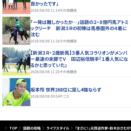
良かったです」
2026/08/08 11:14
その他競技
「一発は難しかったか…」話題の２・８億円馬アトミ
ックリーチ 新潟３Ｒの初陣は馬券圏外の４着に
沈む
2026/08/08 11:26
その他競技
【新潟３Ｒ・２歳新馬】３番人気コラリオンがメンバ
ー最速の末脚でＶ 田辺裕信騎手「１番人気にな
るかと思っていた」
2026/08/08 11:20
その他競技
坂本怜 世界268位に屈し4強ならず
2026/08/08 09:54
テニス
TOP
話題の投稿
ライフスタイル
「まさに！」元放送作家・鈴木おさむ