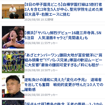
【8日の甲子園見どころ】白樺学園打線は5割打者
2人を含む2年生5人が中心、聖光学院を止めた東
日大昌平・右腕エースに挑む
2026/08/08 10:32
野球
【横浜】「ヤバい」鮮烈デビュー16歳三井寺眞、SN
S注目 人気漫画キャラと「見間違え」も
2026/08/08 11:55
サッカー
｢あざとナンバーワン｣鎌田大地が冨安健洋に“肩
組み頭乗せ”!?｢パレス兄弟｣爆誕の歓迎ムービー
に大反響｢最後の鎌田可愛すぎる｣｢粋にも程があ
る！」
2026/08/08 10:50
サッカー
逆転負けの浦和に見えた「変化の予兆」 退場者
を出しても奮闘 戦術的変更が呼んだ１０人での
躍動感
2026/08/08 10:00
サッカー
【採点＆寸評】鹿島の執念、王者の貫禄…１-３から