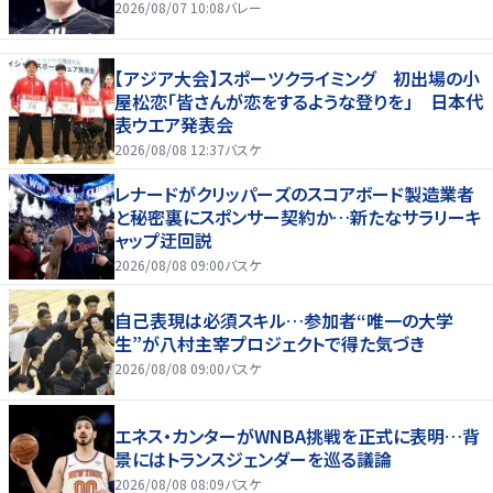
2026/08/07 10:08
バレー
【アジア大会】スポーツクライミング 初出場の小
屋松恋「皆さんが恋をするような登りを」 日本代
表ウエア発表会
2026/08/08 12:37
バスケ
レナードがクリッパーズのスコアボード製造業者
と秘密裏にスポンサー契約か‬…新たなサラリーキ
ャップ迂回説
2026/08/08 09:00
バスケ
自己表現は必須スキル…参加者“唯一の大学
生”が八村主宰プロジェクトで得た気づき
2026/08/08 09:00
バスケ
エネス・カンターがWNBA挑戦を正式に表明…背
景にはトランスジェンダーを巡る議論
2026/08/08 08:09
バスケ