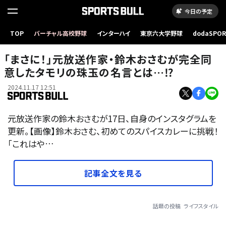
今日の予定
TOP
バーチャル高校野球
インターハイ
東京六大学野球
dodaSPO
（新しいタブ
「まさに！」元放送作家・鈴木おさむが完全同
意したタモリの珠玉の名言とは…⁉
2024.11.17 12:51
元放送作家の鈴木おさむが17日、自身のインスタグラムを
更新。【画像】鈴木おさむ、初めてのスパイスカレーに挑戦！
「これはや…
記事全文を見る
話題の投稿
ライフスタイル