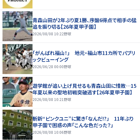
青森山田が2年ぶり夏1勝、序盤6得点で相手の猛
追を振り切る【26年夏甲子園】
2026/08/08 10:22
野球
「がんばれ福山！」 地元・福山市11カ所でパブリ
ックビューイング
2026/06/28 00:00
野球
遊学館が追い上げ見せるも青森山田に惜敗…15
年夏以来の聖地初戦突破逃す【26年夏甲子園】
2026/08/08 10:21
野球
斬新“ピンクユニ”に驚き「なんだ!?」 11年ぶり
甲子園で困惑の声「こんな色だった？」
2026/08/08 10:06
野球