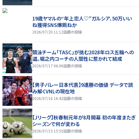
19歳ヤマルの“年上恋人♡”ガルシア、50万いい
ね獲得SNS爆跳ねか
2026/07/20 11:12
話題の投稿
競泳チーム「TASC」が挑む2028年ロス五輪への
道。堀之内コーチの人間性に惹かれて結成
2026/07/17 06:06
話題の投稿
【男子バレー日本代表】9連勝の価値 データで読
み解くVNLの現在地
2026/07/16 16:42
話題の投稿
【Jリーグ】秋春制元年が8月開幕 初の年度またぎ
シーズンで何が変わる
2026/07/15 15:55
話題の投稿