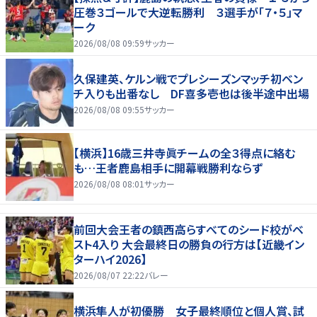
圧巻３ゴールで大逆転勝利 ３選手が「７・５」マ
ーク
2026/08/08 09:59
サッカー
久保建英、ケルン戦でプレシーズンマッチ初ベン
チ入りも出番なし DF喜多壱也は後半途中出場
2026/08/08 09:55
サッカー
【横浜】16歳三井寺眞チームの全３得点に絡む
も…王者鹿島相手に開幕戦勝利ならず
2026/08/08 08:01
サッカー
前回大会王者の鎮西高らすべてのシード校がベ
スト4入り 大会最終日の勝負の行方は【近畿イン
ターハイ2026】
2026/08/07 22:22
バレー
横浜隼人が初優勝 女子最終順位と個人賞、試