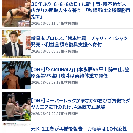
３０年ぶり「８・８・８の日」 に新十両・時不動が末
広がりの関取人生を誓う 「秋場所は全勝優勝目
指す」
2026/08/08 11:54
相撲格闘技
新日本プロレス、「熊本地震 チャリティＴシャツ」
発売…利益全額を復興支援へ寄付
2026/08/08 08:23
相撲格闘技
【ONE】「SAMURAI2」山本歩夢VS平山諒中止、笠
原弘希VS塩川琉斗は契約体重で開催
2026/08/07 23:18
相撲格闘技
【ONE】スーパーレックがまさかの右ひざ負傷でダ
ヤカエフにTKO負け、４連敗で正念場
2026/08/07 22:57
相撲格闘技
元Ｋ-１王者が再婚を報告 お相手は１０代女性