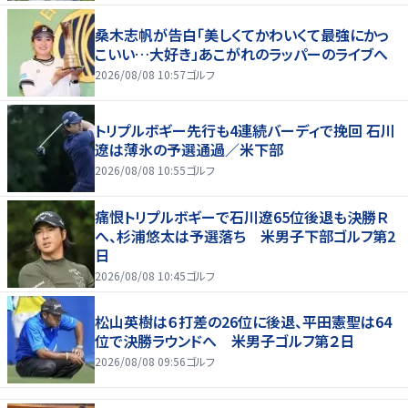
桑木志帆が告白「美しくてかわいくて最強にかっ
こいい…大好き」あこがれのラッパーのライブへ
2026/08/08 10:57
ゴルフ
トリプルボギー先行も4連続バーディで挽回 石川
遼は薄氷の予選通過／米下部
2026/08/08 10:55
ゴルフ
痛恨トリプルボギーで石川遼65位後退も決勝Ｒ
へ、杉浦悠太は予選落ち 米男子下部ゴルフ第2
日
2026/08/08 10:45
ゴルフ
松山英樹は６打差の26位に後退、平田憲聖は64
位で決勝ラウンドへ 米男子ゴルフ第２日
2026/08/08 09:56
ゴルフ