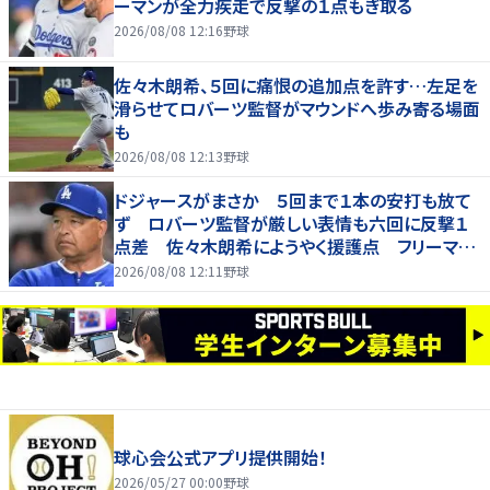
ーマンが全力疾走で反撃の１点もぎ取る
2026/08/08 12:16
野球
佐々木朗希、５回に痛恨の追加点を許す…左足を
滑らせてロバーツ監督がマウンドへ歩み寄る場面
も
2026/08/08 12:13
野球
ドジャースがまさか ５回まで１本の安打も放て
ず ロバーツ監督が厳しい表情も六回に反撃１
点差 佐々木朗希にようやく援護点 フリーマン
が全力疾走
2026/08/08 12:11
野球
球心会公式アプリ提供開始！
2026/05/27 00:00
野球