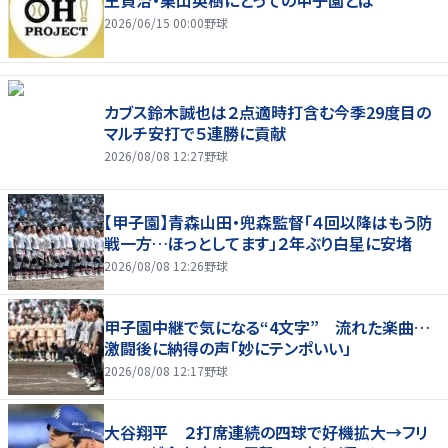
王貞治・栗山英樹にとっての甲子園とは
2026/06/15 00:00
野球
カブス鈴木誠也は２点適時打含む今季29度目の
マルチ安打で５連勝に貢献
2026/08/08 12:27
野球
【甲子園】青森山田・兜森監督「４回以降はもう防
戦一方…ほっとしてます」２年ぶり白星に安堵
2026/08/08 12:26
野球
甲子園中継で気になる“4文字” 流れた楽曲…
激闘後に納得の声「妙にテンポいい」
2026/08/08 12:17
野球
大谷翔平 ２打席連続の四球で好機拡大→フリ