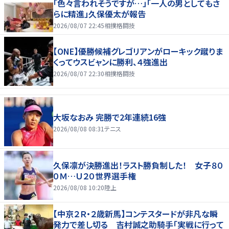
「色々言われそうですが…」「一人の男としてもさ
らに精進」久保優太が報告
2026/08/07 22:45
相撲格闘技
【ONE】優勝候補グレゴリアンがローキック蹴りま
くってウスビャンに勝利、４強進出
2026/08/07 22:30
相撲格闘技
大坂なおみ 完勝で2年連続16強
2026/08/08 08:31
テニス
久保凛が決勝進出！ラスト勝負制した！ 女子８０
０Ｍ…Ｕ２０世界選手権
2026/08/08 10:20
陸上
【中京２Ｒ・２歳新馬】コンテスタードが非凡な瞬
発力で差し切る 吉村誠之助騎手「実戦に行って