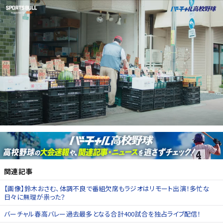
関連記事
【画像】鈴木おさむ、体調不良で番組欠席もラジオはリモート出演！多忙な
日々に無理が祟った？
バーチャル春高バレー過去最多となる合計400試合を独占ライブ配信！