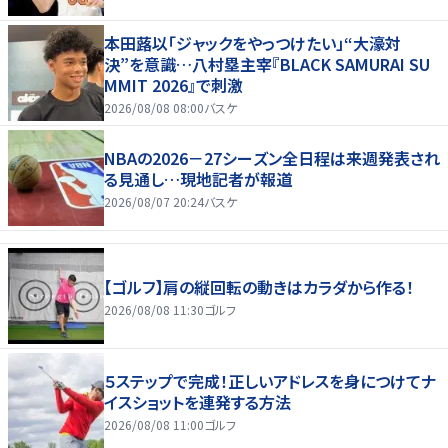
本田蕗以「ジャックをやっつけたい」“大濠対
決”を意識…八村塁主宰『BLACK SAMURAI SU
MMIT 2026』で刺激
2026/08/08 08:00
バスケ
NBAの2026－27シーズン全日程は来週発表され
る見通し…現地記者が報道
2026/08/07 20:24
バスケ
【ゴルフ】肩の縦回転の動きはカラダから作る！
2026/08/08 11:30
ゴルフ
５ステップで完成！正しいアドレスを身につけてナ
イスショットを連発する方法
2026/08/08 11:00
ゴルフ