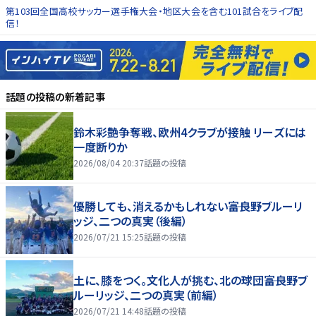
第103回全国高校サッカー選手権大会・地区大会を含む101試合をライブ配
信！
話題の投稿
の新着記事
鈴木彩艶争奪戦、欧州4クラブが接触 リーズには
一度断りか
2026/08/04 20:37
話題の投稿
優勝しても、消えるかもしれない――富良野ブルーリ
ッジ、二つの真実（後編）
2026/07/21 15:25
話題の投稿
土に、膝をつく。文化人が挑む、北の球団――富良野ブ
ルーリッジ、二つの真実（前編）
2026/07/21 14:48
話題の投稿