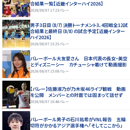
合結果一覧【近畿インターハイ2026】
2026/08/07 17:23
バレー
男子3日目（8/7）決勝トーナメント3、4回戦全12試
合結果と最終日（8/8）の試合予定【近畿インター
ハイ2026】
2026/08/07 15:25
バレー
バレーボール大友愛さん 日本代表の長女・美空
とディズニーシー カチューシャ着けて動画撮影
2026/08/07 15:08
バレー
【バレー】佐藤淑乃が乃木坂46ライブ観戦 動画
を公開 メンバーとの対面では固まって話せず
2026/08/07 10:46
バレー
バレーボール男子の石川祐希がVNL報告 五輪
切符がかかるアジア選手権へ「そしてここから」