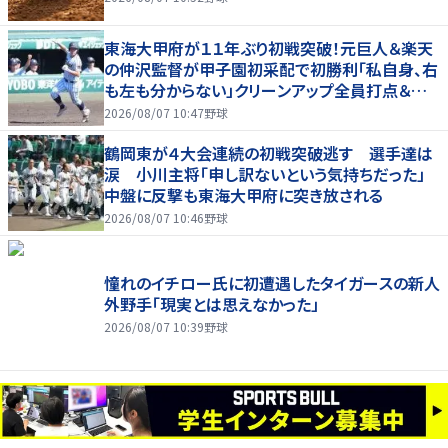
東海大甲府が１１年ぶり初戦突破！元巨人＆楽天
の仲沢監督が甲子園初采配で初勝利「私自身、右
も左も分からない」クリーンアップ全員打点＆継
投も「理想的」
2026/08/07 10:47
野球
鶴岡東が４大会連続の初戦突破逃す 選手達は
涙 小川主将「申し訳ないという気持ちだった」
中盤に反撃も東海大甲府に突き放される
2026/08/07 10:46
野球
憧れのイチロー氏に初遭遇したタイガースの新人
外野手「現実とは思えなかった」
2026/08/07 10:39
野球