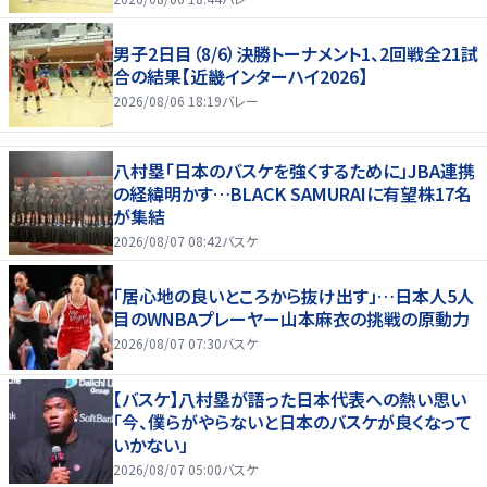
男子2日目（8/6）決勝トーナメント1、2回戦全21試
合の結果【近畿インターハイ2026】
2026/08/06 18:19
バレー
八村塁「日本のバスケを強くするために」JBA連携
の経緯明かす…BLACK SAMURAIに有望株17名
が集結
2026/08/07 08:42
バスケ
「居心地の良いところから抜け出す」…日本人5人
目のWNBAプレーヤー山本麻衣の挑戦の原動力
2026/08/07 07:30
バスケ
【バスケ】八村塁が語った日本代表への熱い思い
「今、僕らがやらないと日本のバスケが良くなって
いかない」
2026/08/07 05:00
バスケ