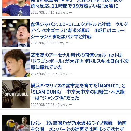
続々反応、１１時間で３９万超いいね！反響に
2026/08/07 10:32
サッカー
森保ジャパン、１０・１にエクアドルと対戦 ウルグ
アイ、ベネズエラと南米３連戦 ４戦目はニュー
ジーランドまたはパナマと対戦
2026/08/07 09:59
サッカー
宮市亮のアーセナル時代の同僚ウォルコットは
『ドラゴンボール』が大好き ポドルスキは日向小次
郎に憧れていた
2026/08/07 09:50
サッカー
横浜Ｆ・マリノスの宮市亮を育てた『NARUTO』と
『SLAM DUNK』 中京大中京の同級生・木原龍
一は"ジャンプ係"だった
2026/08/07 09:45
サッカー
【バレー】佐藤淑乃が乃木坂46ライブ観戦 動画
を公開 メンバーとの対面では固まって話せず