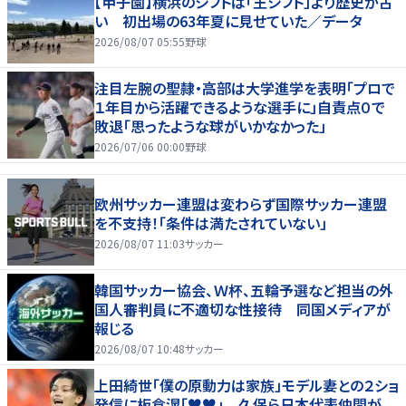
【甲子園】横浜のシフトは「王シフト」より歴史が古
い 初出場の63年夏に見せていた／データ
2026/08/07 05:55
野球
注目左腕の聖隷・高部は大学進学を表明「プロで
１年目から活躍できるような選手に」自責点０で
敗退「思ったような球がいかなかった」
2026/07/06 00:00
野球
欧州サッカー連盟は変わらず国際サッカー連盟
を不支持！「条件は満たされていない」
2026/08/07 11:03
サッカー
韓国サッカー協会、Ｗ杯、五輪予選など担当の外
国人審判員に不適切な性接待 同国メディアが
報じる
2026/08/07 10:48
サッカー
上田綺世「僕の原動力は家族」モデル妻との２ショ
発信に板倉滉「♥♥」 久保ら日本代表仲間が