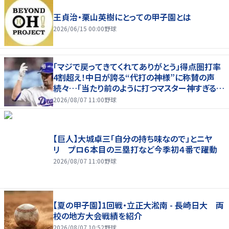
王貞治・栗山英樹にとっての甲子園とは
2026/06/15 00:00
野球
「マジで戻ってきてくれてありがとう」得点圏打率
4割超え！中日が誇る“代打の神様”に称賛の声
続々…「当たり前のように打つマスター神すぎる」
「また初球で決めたな」
2026/08/07 11:00
野球
【巨人】大城卓三「自分の持ち味なので」とニヤ
リ プロ６本目の三塁打など今季初４番で躍動
2026/08/07 11:00
野球
【夏の甲子園】1回戦・立正大淞南 - 長崎日大 両
校の地方大会戦績を紹介
2026/08/07 10:52
野球