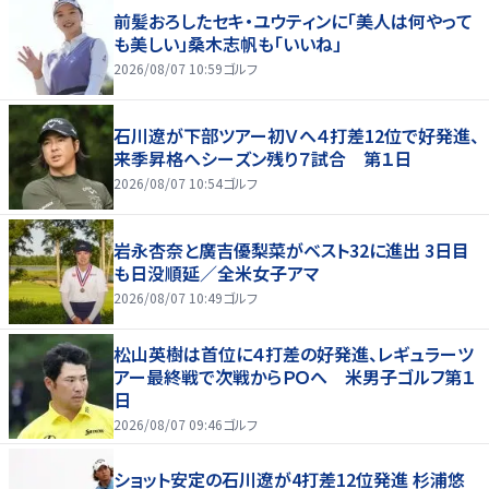
前髪おろしたセキ・ユウティンに「美人は何やって
も美しい」桑木志帆も「いいね」
2026/08/07 10:59
ゴルフ
石川遼が下部ツアー初Ｖへ４打差12位で好発進、
来季昇格へシーズン残り７試合 第１日
2026/08/07 10:54
ゴルフ
岩永杏奈と廣吉優梨菜がベスト32に進出 3日目
も日没順延／全米女子アマ
2026/08/07 10:49
ゴルフ
松山英樹は首位に４打差の好発進、レギュラーツ
アー最終戦で次戦からＰＯへ 米男子ゴルフ第１
日
2026/08/07 09:46
ゴルフ
ショット安定の石川遼が4打差12位発進 杉浦悠