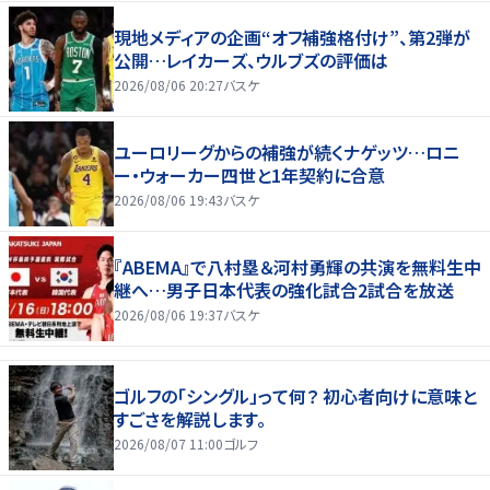
現地メディアの企画“オフ補強格付け”、第2弾が
公開…レイカーズ、ウルブズの評価は
2026/08/06 20:27
バスケ
ユーロリーグからの補強が続くナゲッツ…ロニ
ー・ウォーカー四世と1年契約に合意
2026/08/06 19:43
バスケ
『ABEMA』で八村塁＆河村勇輝の共演を無料生中
継へ…男子日本代表の強化試合2試合を放送
2026/08/06 19:37
バスケ
ゴルフの「シングル」って何？ 初心者向けに意味と
すごさを解説します。
2026/08/07 11:00
ゴルフ