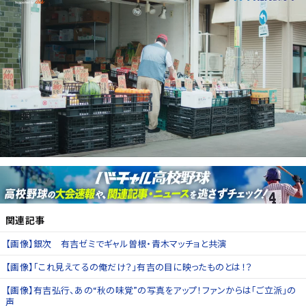
関連記事
【画像】銀次 有吉ゼミでギャル曽根・青木マッチョと共演
【画像】「これ見えてるの俺だけ？」有吉の目に映ったものとは！？
【画像】有吉弘行、あの“秋の味覚”の写真をアップ！ファンからは「ご立派」の
声