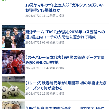
19歳ヤマルの“年上恋人♡”ガルシア、50万いい
ね獲得SNS爆跳ねか
2026/07/20 11:12
話題の投稿
競泳チーム「TASC」が挑む2028年ロス五輪への
道。堀之内コーチの人間性に惹かれて結成
2026/07/17 06:06
話題の投稿
【男子バレー日本代表】9連勝の価値 データで読
み解くVNLの現在地
2026/07/16 16:42
話題の投稿
【Jリーグ】秋春制元年が8月開幕 初の年度またぎ
シーズンで何が変わる
2026/07/15 15:55
話題の投稿
【UFC】朝倉海の次戦が決定 上海でアオリチロ