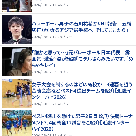
2026/08/07 10:46
バレー
バレーボール男子の石川祐希がVNL報告 五輪
切符がかかるアジア選手権へ「そしてここから」
2026/08/07 10:08
バレー
「誰かと思って…」元バレーボール日本代表 雰
囲気“激変”姿が話題「モデルさんみたいです」「め
ちゃキレイ」
2026/08/07 05:20
バレー
女子大会を制するのはどの高校か 3連覇を狙う
金蘭会高などベスト４進出チームを紹介【近畿イ
ンターハイ2026】
2026/08/06 21:41
バレー
ベスト4進出を懸けた男子3日目（8/7）決勝トーナ
メント3、4回戦全12試合をご紹介【近畿インター
ハイ2026】
2026/08/06 18:44
バレー