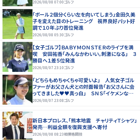
2026/08/08 07:00
ゴルフ
「ボール２個分くらい左を向いてしまう」金田久美
子を変えた目のトレーニング 視界良好パット好
調で１０年ぶり首位発進
2026/08/08 05:30
ゴルフ
【女子ゴルフ】ＢＡＢＹＭＯＮＳＴＥＲのライブを満
喫 安田祐香「みんなかわいい。刺激になる」 ３
勝目へ１差５位発進
2026/08/07 23:10
ゴルフ
「どちらもめちゃくちゃ可愛いよ」 人気女子ゴル
ファーがお父さん犬との対面報告「お父さんに会
ってきました♥♥真っ白」 ＳＮＳ「イケメンなお
父さん」「白戸家入りするんですか？」
2026/08/07 23:08
ゴルフ
新日本プロレス、「熊本地震 チャリティＴシャツ」
発売…利益全額を復興支援へ寄付
2026/08/08 08:23
相撲格闘技