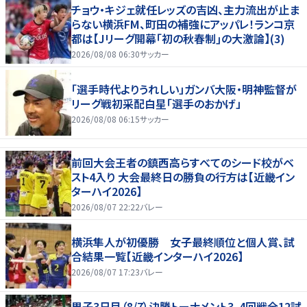
チョウ・キジェ就任レッズの吉凶、主力流出が止ま
らない横浜FM、町田の補強にアッパレ！ランコ京
都は【Jリーグ開幕｢初の秋春制｣の大激論】(3)
2026/08/08 06:30
サッカー
「選手時代よりうれしい」ガンバ大阪・明神監督が
リーグ戦初采配白星「選手のおかげ」
2026/08/08 06:15
サッカー
前回大会王者の鎮西高らすべてのシード校がベ
スト4入り 大会最終日の勝負の行方は【近畿イン
ターハイ2026】
2026/08/07 22:22
バレー
横浜隼人が初優勝 女子最終順位と個人賞、試
合結果一覧【近畿インターハイ2026】
2026/08/07 17:23
バレー
男子3日目（8/7）決勝トーナメント3、4回戦全12試