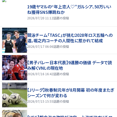
19歳ヤマルの“年上恋人♡”ガルシア、50万いい
ね獲得SNS爆跳ねか
2026/07/20 11:12
話題の投稿
競泳チーム「TASC」が挑む2028年ロス五輪への
道。堀之内コーチの人間性に惹かれて結成
2026/07/17 06:06
話題の投稿
【男子バレー日本代表】9連勝の価値 データで読
み解くVNLの現在地
2026/07/16 16:42
話題の投稿
【Jリーグ】秋春制元年が8月開幕 初の年度またぎ
シーズンで何が変わる
2026/07/15 15:55
話題の投稿