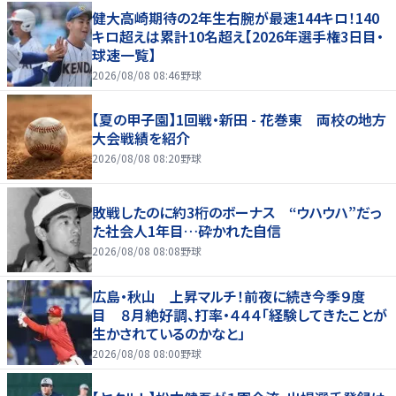
健大高崎期待の2年生右腕が最速144キロ！140
キロ超えは累計10名超え【2026年選手権3日目・
球速一覧】
2026/08/08 08:46
野球
【夏の甲子園】1回戦・新田 - 花巻東 両校の地方
大会戦績を紹介
2026/08/08 08:20
野球
敗戦したのに約3桁のボーナス “ウハウハ”だっ
た社会人1年目…砕かれた自信
2026/08/08 08:08
野球
広島・秋山 上昇マルチ！前夜に続き今季９度
目 ８月絶好調、打率・４４４「経験してきたことが
生かされているのかなと」
2026/08/08 08:00
野球