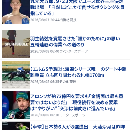
丸元大五郎、９・２３大阪でユース世界王座決定
戦出場 「自然にどこかで倒せるボクシングを目
指している」
2026/08/07 20:44
相撲格闘技
羽生結弦を覚醒させた「誰かのために」の思い
五輪連覇の偉業への道のり
2026/08/08 06:40
ウィンタースポーツ
【エルムS予想】北海道シリーズ唯一のダート中距
離重賞 立ち回り問われる札幌1700m
2026/08/08 06:35
その他競技
アロンソが約73億円を要求も「金銭面は最も重
要ではないようだ」 現役続行を決める要素
は“やりがい”「交渉は前向きに進んでいる」
2026/08/08 06:20
モータースポーツ
【卓球】日本勢６人が８強進出 大藤沙月は昨年