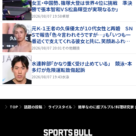
女王・中国勢、篠塚大登は世界４位に挑戦 準決
勝で張本智和ＶＳ松島輝空が実現なるか」
2026/08/07 19:58
卓球
元Ｋ-１王者の久保優太が１０代女性と再婚 ＳＮ
Ｓで報告「色々言われそうですが…」も「いつも一
番近くで支えてくれる彼女と共に、笑顔あふれる
家庭を築いていきたい」
2026/08/07 20:01
その他競技
水連幹部「かなり重く受け止めている」 競泳・本
多灯が危険運転致傷起訴
2026/08/07 19:43
水泳
TOP
話題の投稿
ライフスタイル
簡単なのに超プルプル！料理研究家 