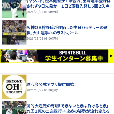
【ヤクルト】松本健吾が１軍合流、出場選手登録は
されず９日先発か １日２軍戦先発し５回２失点
2026/08/08 08:00
野球
阪神ＯＢ狩野氏が評価した中日バッテリーの選
択、大山選手へのラストボール
2026/08/08 08:00
野球
球心会公式アプリ提供開始！
2026/05/27 00:00
野球
劇的大逆転の有明「できないときは負けるとき」
九回１死の二盗敢行→攻めの姿勢が流れ変える