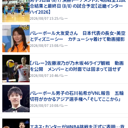
合結果と最終日（8/8）の試合予定【近畿インター
ハイ2026】
2026/08/07 15:25
バレー
バレーボール大友愛さん 日本代表の長女・美空
とディズニーシー カチューシャ着けて動画撮影
2026/08/07 15:08
バレー
【バレー】佐藤淑乃が乃木坂46ライブ観戦 動画
を公開 メンバーとの対面では固まって話せず
2026/08/07 10:46
バレー
バレーボール男子の石川祐希がVNL報告 五輪
切符がかかるアジア選手権へ「そしてここから」
2026/08/07 10:08
バレー
エネス・カンターがWNBA挑戦を正式に表明…背