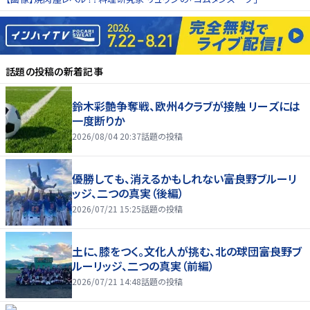
話題の投稿
の新着記事
鈴木彩艶争奪戦、欧州4クラブが接触 リーズには
一度断りか
2026/08/04 20:37
話題の投稿
優勝しても、消えるかもしれない――富良野ブルーリ
ッジ、二つの真実（後編）
2026/07/21 15:25
話題の投稿
土に、膝をつく。文化人が挑む、北の球団――富良野ブ
ルーリッジ、二つの真実（前編）
2026/07/21 14:48
話題の投稿