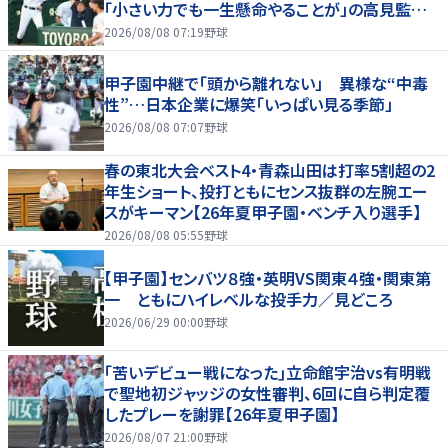
「小さい力でも一生懸命やることが」の高見監督
「涙が出そうに」
2026/08/08 07:19
野球
甲子園中継で「頭から離れない」 異様な“中毒
性”…日本企業に爆笑「いっぱい見る季節」
2026/08/08 07:07
野球
春の東北大会ベスト4・青森山田は打率5割超の2
年生ショート、投打ともにセンス抜群の左腕エー
スがキーマン【26年夏甲子園・ベンチ入り選手】
2026/08/08 05:55
野球
【甲子園】センバツ８強・英明VS関東４強・関東第
一 ともにハイレベルな投手力／見どころ
2026/06/29 00:00
野球
｢苦いデビュー戦になった｣立命館宇治vs有明戦
で聖地初ジャッジの女性審判、6回に自ら判定覆
したプレーを謝罪【26年夏甲子園】
2026/08/07 21:00
野球