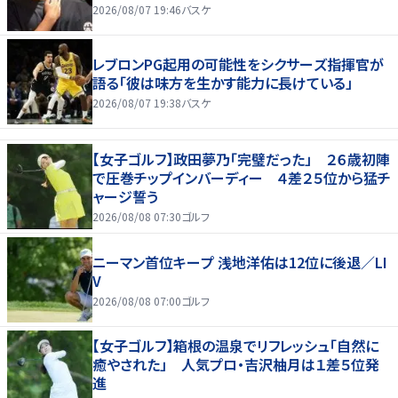
2026/08/07 19:46
バスケ
レブロンPG起用の可能性をシクサーズ指揮官が
語る「彼は味方を生かす能力に長けている」
2026/08/07 19:38
バスケ
【女子ゴルフ】政田夢乃「完璧だった」 ２６歳初陣
で圧巻チップインバーディー ４差２５位から猛チ
ャージ誓う
2026/08/08 07:30
ゴルフ
ニーマン首位キープ 浅地洋佑は12位に後退／LI
V
2026/08/08 07:00
ゴルフ
【女子ゴルフ】箱根の温泉でリフレッシュ「自然に
癒やされた」 人気プロ・吉沢柚月は１差５位発
進