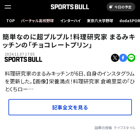
今日の予定
TOP
バーチャル高校野球
インターハイ
東京六大学野球
dodaSPO
（新しいタブ
簡単なのに超プルプル！料理研究家 まるみキ
ッチンの「チョコレートプリン」
2024.11.07 17:05
料理研究家のまるみキッチンが6日、自身のインスタグラム
を更新した。【画像】栄養満点！料理研究家 倉嶋里菜の「ひ
とくちロー…
記事全文を見る
話題の投稿
ライフスタイル