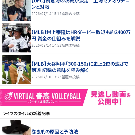
【UFC】朝倉海の次戦が決定 上海でアオリチロ
ンと対戦
2026/07/14 15:19
話題の投稿
【MLB】村上宗隆はHRダービー敗退も約2400万
円 賞金の仕組みを解説
2026/07/14 14:52
話題の投稿
【MLB】大谷翔平「300-150」に史上2位の速さで
到達 記録の意味を読み解く
2026/07/10 17:26
話題の投稿
ライフスタイル
の新着記事
巻き爪の原因と予防法