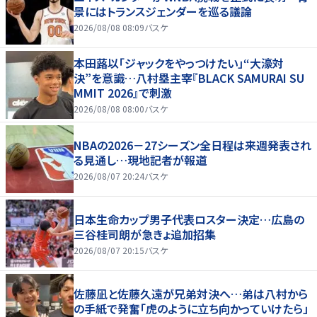
景にはトランスジェンダーを巡る議論
2026/08/08 08:09
バスケ
本田蕗以「ジャックをやっつけたい」“大濠対
決”を意識…八村塁主宰『BLACK SAMURAI SU
MMIT 2026』で刺激
2026/08/08 08:00
バスケ
NBAの2026－27シーズン全日程は来週発表され
る見通し…現地記者が報道
2026/08/07 20:24
バスケ
日本生命カップ男子代表ロスター決定…広島の
三谷桂司朗が急きょ追加招集
2026/08/07 20:15
バスケ
佐藤凪と佐藤久遠が兄弟対決へ…弟は八村から
の手紙で発奮「虎のように立ち向かっていけたら」