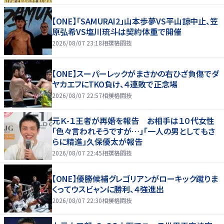
【ONE】「SAMURAI2」山本歩夢VS平山諒中止、笠
原弘希VS塩川琉斗は契約体重で開催
2026/08/07 23:18
相撲格闘技
【ONE】スーパーレックがまさかの右ひざ負傷でダ
ヤカエフにTKO負け、４連敗で正念場
2026/08/07 22:57
相撲格闘技
元Ｋ-１王者が再婚を報告 お相手は１０代女性
「色々言われそうですが…」「一人の男としてもさ
らに精進」久保優太が報告
2026/08/07 22:45
相撲格闘技
【ONE】優勝候補グレゴリアンがローキック蹴りま
くってウスビャンに勝利、４強進出
2026/08/07 22:30
相撲格闘技