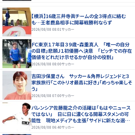
【横浜】16歳三井寺眞チームの全３得点に絡む
も…王者鹿島相手に開幕戦勝利ならず
2026/08/08 08:01
サッカー
ＦＣ東京１７年目３９歳・森重真人 「唯一の自分
の目標」悲願Ｊ１初優勝へ決意 「ピッチでの存在
価値をどれだけ示せるかが自分の役割」
2026/08/08 08:00
サッカー
吉田沙保里さん サッカー＆角界レジェンドと３
家族旅行「このトリオ最高に好き」「めっちゃ楽しそ
う」
2026/08/08 07:00
サッカー
バレンシア佐藤龍之介の活躍は「もはやニュース
ではない」 日に日に濃くなる開幕スタメンの可
能性 現地メディアも主張「サイドに新たな選択
肢を提供する」
2026/08/08 06:40
サッカー