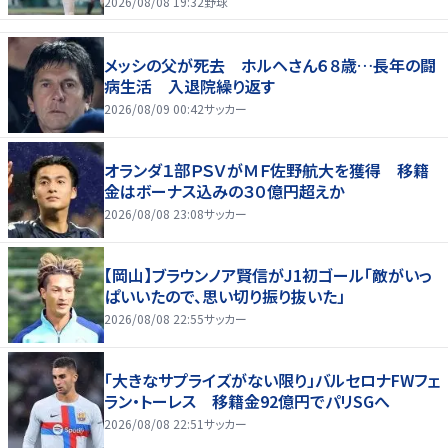
2026/08/08 19:32
野球
メッシの父が死去 ホルヘさん６８歳…長年の闘
病生活 入退院繰り返す
2026/08/09 00:42
サッカー
オランダ１部ＰＳＶがＭＦ佐野航大を獲得 移籍
金はボーナス込みの３０億円超えか
2026/08/08 23:08
サッカー
【岡山】ブラウンノア賢信がJ1初ゴール「敵がいっ
ぱいいたので、思い切り振り抜いた」
2026/08/08 22:55
サッカー
「大きなサプライズがない限り」バルセロナFWフェ
ラン・トーレス 移籍金92億円でパリSGへ
2026/08/08 22:51
サッカー