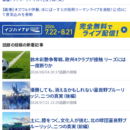
【画像】オズワルド伊藤、ゆにばーすとの恒例ツーマンライブを告知！公式Xに
て意気込みを表明
話題の投稿
の新着記事
鈴木彩艶争奪戦、欧州4クラブが接触 リーズには
一度断りか
2026/08/04 20:37
話題の投稿
優勝しても、消えるかもしれない――富良野ブルーリ
ッジ、二つの真実（後編）
2026/07/21 15:25
話題の投稿
土に、膝をつく。文化人が挑む、北の球団――富良野ブ
ルーリッジ、二つの真実（前編）