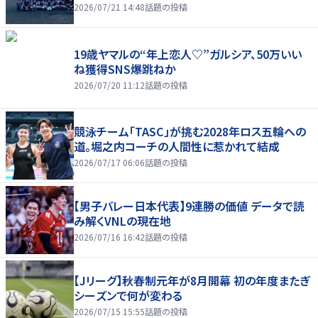
2026/07/21 14:48
話題の投稿
19歳ヤマルの“年上恋人♡”ガルシア、50万いい
ね獲得SNS爆跳ねか
2026/07/20 11:12
話題の投稿
競泳チーム「TASC」が挑む2028年ロス五輪への
道。堀之内コーチの人間性に惹かれて結成
2026/07/17 06:06
話題の投稿
【男子バレー日本代表】9連勝の価値 データで読
み解くVNLの現在地
2026/07/16 16:42
話題の投稿
【Jリーグ】秋春制元年が8月開幕 初の年度またぎ
シーズンで何が変わる
2026/07/15 15:55
話題の投稿