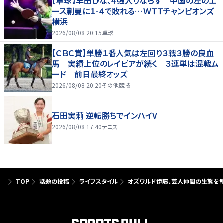
【卓球】早田ひな、４強入りならず 中国の左のエ
ース蒯曼に１-４で敗れる…ＷＴＴチャンピオンズ
横浜
2026/08/08 20:15
卓球
【ＣＢＣ賞】単勝１番人気は左回り３戦３勝の良血
馬 実績上位のレイピアが続く ３連単は混戦ム
ード 前日最終オッズ
2026/08/08 20:20
その他競技
石田実莉 逆転勝ちでインハイV
2026/08/08 17:40
テニス
TOP
話題の投稿
ライフスタイル
オズワルド伊藤、芸人仲間の生態を報