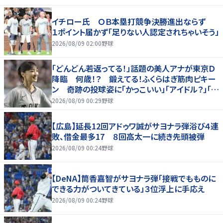
イチロー氏 ＯＢ本塁打競争決勝進出ならず
１ポイント届かず「足りない人認定されちゃいそう」
2026/08/09 02:00
野球
「どんどん若返ってる！」話題の美人アナが東京Ｄ
降臨 何歳！？ 鍛えてる！ふくらはぎ筋肉ピキー
ン 奇跡の投球姿に「かっこいい」「アイドル？」「女
神」
2026/08/09 00:29
野球
【広島】延長12回アドゥワ誠がサヨナラ弾浴び４連
敗、借金最多17 ８回高太一に続き先頭被弾
2026/08/09 00:24
野球
【DeNA】筒香嘉智がサヨナラ弾「接戦でもものに
できる力がついてきている」３位浮上に手応え
2026/08/09 00:24
野球