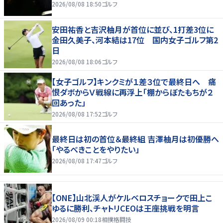
2026/08/08 18:50
ゴルフ
安田祐香と吉沢柚月が首位に並び、1打差3位に
金田久美子、河本結は17位 国内女子ゴルフ第2
日
2026/08/08 18:06
ゴルフ
【女子ゴルフ】キンクミが１差３位で最終日へ 痛
恨ダボからＶ戦線に再浮上「棚からぼたもちが２
回あった」
2026/08/08 17:52
ゴルフ
最終日は初の首位＆最終組 吉澤柚月は初優勝へ
「やるべきことをやりたい」
2026/08/08 17:47
ゴルフ
【ONE】山北渓人がケルベロスチョークで田上こ
ゆるに勝利、チャトリCEOは王座挑戦を明言
2026/08/09 00:18
相撲格闘技