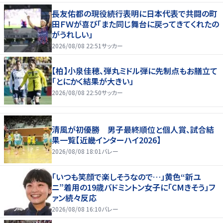
長友佑都の現役続行表明に日本代表で共闘の町
田ＦＷが喜び「また同じ舞台に戻ってきてくれたの
がうれしい」
2026/08/08 22:51
サッカー
【柏】小泉佳穂、弾丸ミドル弾に先制点もお膳立て
「とにかく結果が大きい」
2026/08/08 22:50
サッカー
清風が初優勝 男子最終順位と個人賞、試合結
果一覧【近畿インターハイ2026】
2026/08/08 18:01
バレー
「いつも笑顔で楽しそうなので…」黄色“新ユ
ニ”着用の19歳バドミントン女子に「CMきそう」フ
ァン続々反応
2026/08/08 16:10
バレー