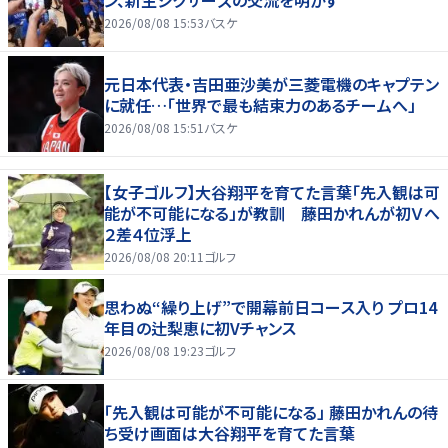
ン、新生シクサーズの交流を明かす
2026/08/08 15:53
バスケ
元日本代表・吉田亜沙美が三菱電機のキャプテン
に就任…「世界で最も結束力のあるチームへ」
2026/08/08 15:51
バスケ
【女子ゴルフ】大谷翔平を育てた言葉「先入観は可
能が不可能になる」が教訓 藤田かれんが初Ｖへ
２差４位浮上
2026/08/08 20:11
ゴルフ
思わぬ“繰り上げ”で開幕前日コース入り プロ14
年目の辻梨恵に初Vチャンス
2026/08/08 19:23
ゴルフ
「先入観は可能が不可能になる」 藤田かれんの待
ち受け画面は大谷翔平を育てた言葉