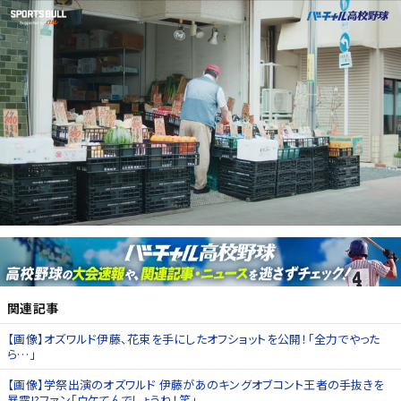
関連記事
【画像】オズワルド伊藤、花束を手にしたオフショットを公開！「全力でやった
ら…」
【画像】学祭出演のオズワルド 伊藤があのキングオブコント王者の手抜きを
暴露!?ファン「ウケてんでしょうね！笑」