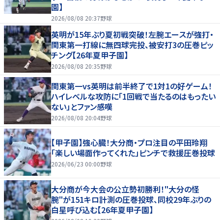
園】
2026/08/08 20:37
野球
英明が15年ぶり夏初戦突破！左腕エースが強打・
関東第一打線に無四球完投、被安打3の圧巻ピッ
チング【26年夏甲子園】
2026/08/08 20:35
野球
関東第一vs英明は前半終了で1対1の好ゲーム！
ハイレベルな攻防に「1回戦で当たるのはもったい
ない」とファン感嘆
2026/08/08 20:04
野球
【甲子園】強心臓！大分商・プロ注目の平田玲翔
「楽しい場面作ってくれた」ピンチで救援圧巻投球
2026/06/23 00:00
野球
大分商が今大会の公立勢初勝利！"大分の怪
腕"が151キロ計測の圧巻投球、同校29年ぶりの
白星呼び込む【26年夏甲子園】