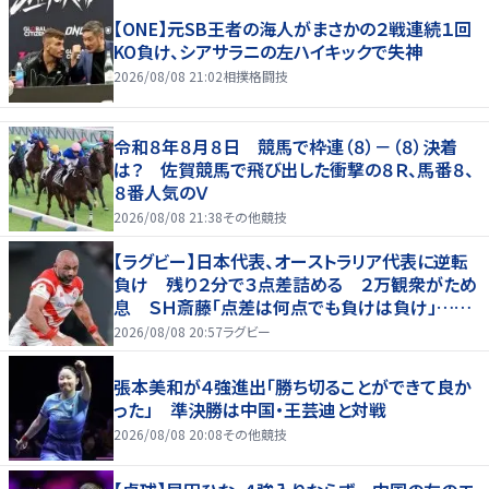
【ONE】元SB王者の海人がまさかの２戦連続１回
KO負け、シアサラニの左ハイキックで失神
2026/08/08 21:02
相撲格闘技
令和８年８月８日 競馬で枠連（８）－（８）決着
は？ 佐賀競馬で飛び出した衝撃の８Ｒ、馬番８、
８番人気のＶ
2026/08/08 21:38
その他競技
【ラグビー】日本代表、オーストラリア代表に逆転
負け 残り２分で３点差詰める ２万観衆がため
息 ＳＨ斎藤「点差は何点でも負けは負け」…前
半にＳＯ伊藤龍が先制トライ、３２ー３５で惜敗
2026/08/08 20:57
ラグビー
張本美和が４強進出「勝ち切ることができて良か
った」 準決勝は中国・王芸迪と対戦
2026/08/08 20:08
その他競技