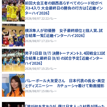
前回大会王者の鎮西高らすべてのシード校がベ
スト4入り 大会最終日の勝負の行方は【近畿イン
ターハイ2026】
2026/08/07 22:22
バレー
横浜隼人が初優勝 女子最終順位と個人賞、試
合結果一覧【近畿インターハイ2026】
2026/08/07 17:23
バレー
男子3日目（8/7）決勝トーナメント3、4回戦全12試
合結果と最終日（8/8）の試合予定【近畿インター
ハイ2026】
2026/08/07 15:25
バレー
バレーボール大友愛さん 日本代表の長女・美空
とディズニーシー カチューシャ着けて動画撮影
2026/08/07 15:08
バレー
「誰が何を言おうが、僕は日本人」八村塁が語った