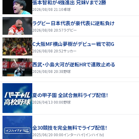
張本智和が4強進出 兄妹Vまで2勝
2026/08/08 21:10
卓球
ラグビー日本代表が豪代表に逆転負け
2026/08/08 20:57
ラグビー
C大阪MF横山夢樹がデビュー戦で初G
2026/08/08 20:52
サッカー
西武・小島大河が逆転HRで連敗止める
2026/08/08 20:38
野球
夏の甲子園 全試合無料ライブ配信！
2026/04/13 00:00
野球
全30競技を完全無料でライブ配信！
2025/06/20 00:00
インターハイ(インハイ.tv)