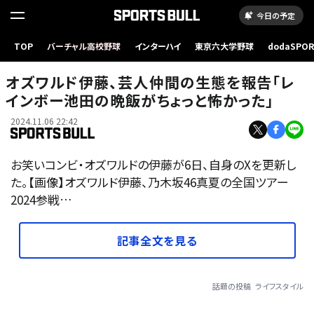
今日の予定
TOP
バーチャル高校野球
インターハイ
東京六大学野球
dodaSPO
（新しいタブ
オズワルド伊藤、芸人仲間の生態を報告「レ
インボー池田の晩飯がちょっと怖かった」
2024.11.06 22:42
お笑いコンビ・オズワルドの伊藤が6日、自身のXを更新し
た。【画像】オズワルド伊藤、乃木坂46真夏の全国ツアー
2024参戦…
記事全文を見る
話題の投稿
ライフスタイル