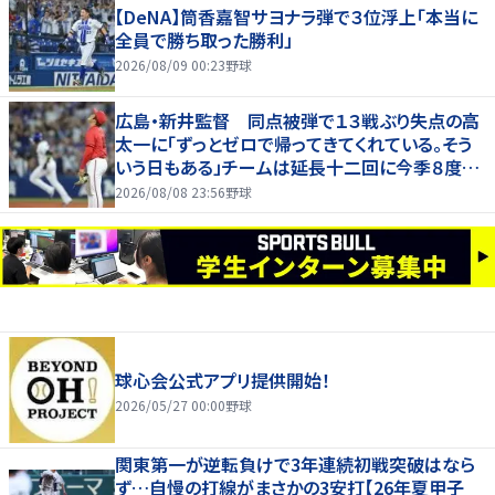
【DeNA】筒香嘉智サヨナラ弾で３位浮上「本当に
全員で勝ち取った勝利」
2026/08/09 00:23
野球
広島・新井監督 同点被弾で１３戦ぶり失点の高
太一に「ずっとゼロで帰ってきてくれている。そう
いう日もある」チームは延長十二回に今季８度目
サヨナラ負け
2026/08/08 23:56
野球
球心会公式アプリ提供開始！
2026/05/27 00:00
野球
関東第一が逆転負けで3年連続初戦突破はなら
ず…自慢の打線がまさかの3安打【26年夏甲子