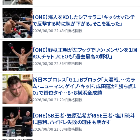
【ONE】海人をKOしたシアサラニ「キックかパンチ
で反撃する時に腕が下がる。そこを狙った」
2026/08/08 22:48
相撲格闘技
【ONE】野杁正明が左フックでリウ・メンヤンを１回
KO、チャトリCEOも「過去最高の野杁」
2026/08/08 22:36
相撲格闘技
新日本プロレス「Ｇ１」Ｂブロック「大混戦」…カラ
ム・ニューマン、ゲイブ・キッド、成田蓮が「勝ち点１
０」で首位タイ…８・８横浜全成績
2026/08/08 21:20
相撲格闘技
【ONE】SB王者・笠原弘希がRISE王者・塩川琉斗
に勝利、ハイドレ失敗の理由も明かす
2026/08/08 21:03
相撲格闘技