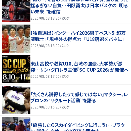
揺るぎない自負…田臥勇太は日本バスケの“明る
い未来”を確信
2026/08/08 18:36
バスケ
【独自選出】インターハイ2026男子ベスト5「超万
能戦士」「規格外の得点力」「U18落選をバネに」
2026/08/08 18:00
バスケ
東山高校や滋賀U18、台湾の強豪、大学勢が激
突…サン・クロレラ主催『SC CUP 2026』が開催へ
2026/08/08 17:00
バスケ
「たくさん説得したって感じではない」マクシー、レ
ブロンの“リクルート活動”を語る
2026/08/08 16:28
バスケ
「優勝したらスカイダイビングに行こう」…ブラウ