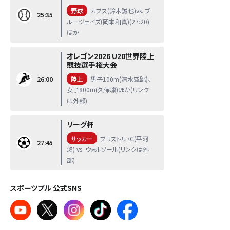
野球
カブス(鈴木誠也)vs. ブ
25:35
ルージェイズ(岡本和真)(27:20)
ほか
オレゴン2026 U20世界陸上
競技選手権大会
26:00
陸上
男子100m(清水空跳)、
女子800m(久保凛)ほか(リンク
は外部)
リーグ杯
サッカー
ブリストル・C(平河
27:45
悠) vs. ウォルソール(リンクは外
部)
スポーツブル 公式SNS