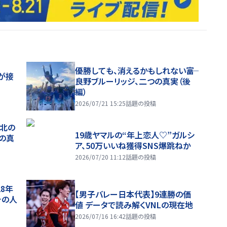
優勝しても、消えるかもしれない――富
が接
良野ブルーリッジ、二つの真実（後
編）
2026/07/21 15:25
話題の投稿
、北の
19歳ヤマルの“年上恋人♡”ガルシ
つの真
ア、50万いいね獲得SNS爆跳ねか
2026/07/20 11:12
話題の投稿
28年
【男子バレー日本代表】9連勝の価
チの人
値 データで読み解くVNLの現在地
2026/07/16 16:42
話題の投稿