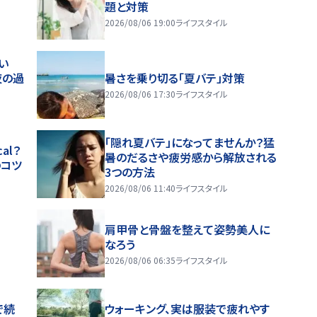
題と対策
2026/08/06 19:00
ライフスタイル
い
夜の過
暑さを乗り切る「夏バテ」対策
2026/08/06 17:30
ライフスタイル
「隠れ夏バテ」になってませんか？猛
al？
暑のだるさや疲労感から解放される
のコツ
3つの方法
2026/08/06 11:40
ライフスタイル
肩甲骨と骨盤を整えて姿勢美人に
なろう
2026/08/06 06:35
ライフスタイル
で続
ウォーキング、実は服装で疲れやす