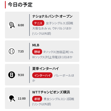
今日の予定
ナショナルバンク・オープン
テニス
女子シングルス2回戦
6:00
大坂なおみ vs. ウドバルジほか
(リンクは外部)
MLB
7:35
野球
Rソックス(吉田正尚) vs.
Wソックス(村上宗隆)(8:10)ほか
夏季インターハイ
9:30
インターハイ
バレーボールほ
か
WTTチャンピオンズ横浜
11:00
卓球
男女シングルス1・2回戦
(リンクは外部)