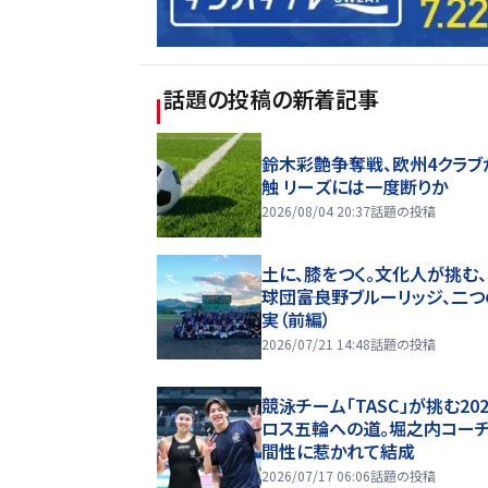
話題の投稿
の新着記事
鈴木彩艶争奪戦、欧州4クラブ
触 リーズには一度断りか
2026/08/04 20:37
話題の投稿
土に、膝をつく。文化人が挑む
球団――富良野ブルーリッジ、二
実（前編）
2026/07/21 14:48
話題の投稿
競泳チーム「TASC」が挑む20
ロス五輪への道。堀之内コー
間性に惹かれて結成
2026/07/17 06:06
話題の投稿