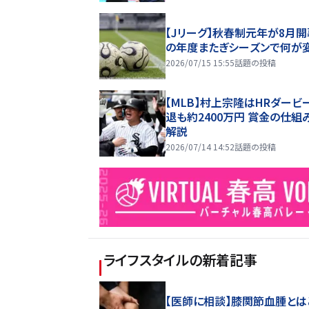
【Jリーグ】秋春制元年が8月開
の年度またぎシーズンで何が
2026/07/15 15:55
話題の投稿
【MLB】村上宗隆はHRダービ
退も約2400万円 賞金の仕組
解説
2026/07/14 14:52
話題の投稿
ライフスタイル
の新着記事
【医師に相談】膝関節血腫とは