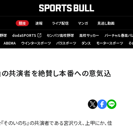
競技
速報
ライブ配信
マンガ
見逃し動画
野球
dodaSPORTS
センバツ高校野球
高校サッカー
バーチャル春高バ
（新しいタブで開く）
ABEMA
ウインタースポーツ
パラスポーツ
ダンス
モータースポーツ
そ
ち』の共演者を絶賛し本番への意気込
台『そのいのち』の共演者である宮沢りえ、上甲にか、佳