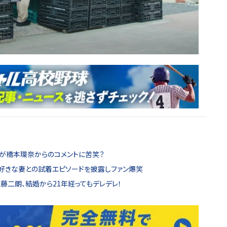
朗が橋本環奈からのコメントに苦笑？
大好きな妻との試着エピソードを披露しファン爆笑
佐藤二朗、結婚から21年経ってもデレデレ！