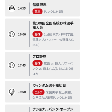
船橋競馬
14:35
競馬
(リンクは外部)
第108回全国高校野球選手
権大会
16:00
野球
1回戦 東筑 - 神村学園、
聖隷クリストファー - 佐野日大(1
8:30)
プロ野球
野球
広島 vs. 巨人、ソフトバ
17:45
ンク vs. 日本ハム(ともに18:00)
ほか
ウィンダム選手権初日
19:50
ゴルフ
米国男子 松山英樹、
久常涼らが出場(リンクは外部)
ナショナルバンク・オープン