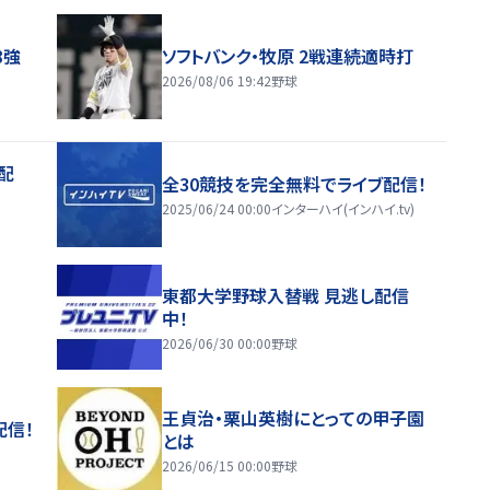
8強
ソフトバンク・牧原 2戦連続適時打
2026/08/06 19:42
野球
配
全30競技を完全無料でライブ配信！
2025/06/24 00:00
インターハイ(インハイ.tv)
東都大学野球入替戦 見逃し配信
中！
2026/06/30 00:00
野球
王貞治・栗山英樹にとっての甲子園
配信！
とは
2026/06/15 00:00
野球