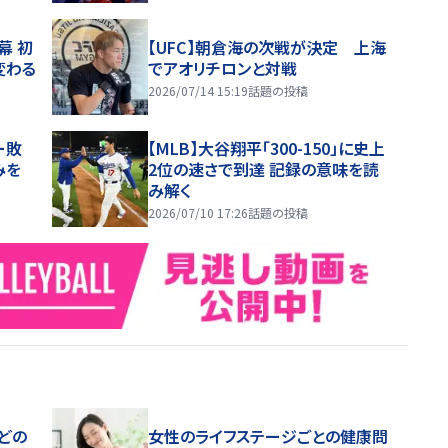
幕 初
【UFC】朝倉海の次戦が決定 上海
変わる
でアオリチロンと対戦
2026/07/14 15:19
話題の投稿
ー敗
【MLB】大谷翔平「300-150」に史上
みを
2位の速さで到達 記録の意味を読
み解く
2026/07/10 17:26
話題の投稿
どの
女性のライフステージごとの健康問