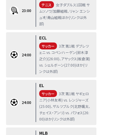
テニス
女子ダブルス1回戦 サ
23:00
ムソノワ/加藤組戦、リャン エンシ
ュオ/青山組戦ほか(リンクは外
部)
ECL
サッカー
3次 第1戦 デブレツ
ェニ vs. コペンハーゲン(鈴木淳
24:00
之介)(26:00)、アヤックス(板倉滉)
vs. シェルボーン(27:00)ほか(リ
ンクは外部)
EL
サッカー
3次 第1戦 ヤギェロ
ニア(小林友希) vs. レンジャーズ
24:00
(25:00)、ザルツブルク(北野颯太、
チェイス・アンリ) vs. パフォス(26:
00)ほか(リンクは外部)
MLB