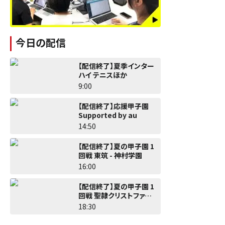
今日の配信
【配信終了】夏季インター
ハイ テニスほか
9:00
【配信終了】応援甲子園
Supported by au
14:50
【配信終了】夏の甲子園 1
回戦 東筑 - 神村学園
16:00
【配信終了】夏の甲子園 1
回戦 聖隷クリストファー -
佐野日大
18:30