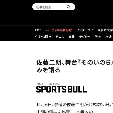
TOP
バーチャル高校野球
インターハイ
東京六大学
相撲・格闘技
テニス
卓球
ラグビー
陸上
水泳
佐藤二朗、舞台『そのいの
みを語る
2024.11.06 19:50
11月6日、俳優の佐藤二朗が公式Xで、舞
山明の演技を称賛し、本番への…