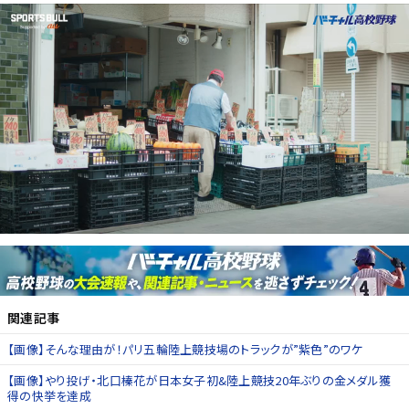
関連記事
【画像】そんな理由が！パリ五輪陸上競技場のトラックが”紫色”のワケ
【画像】やり投げ・北口榛花が日本女子初&陸上競技20年ぶりの金メダル獲
得の快挙を達成