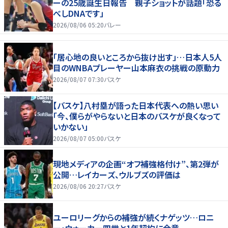
ーの25歳誕生日報告 親子ショットが話題「恐る
べしDNAです」
2026/08/06 05:20
バレー
「居心地の良いところから抜け出す」…日本人5人
目のWNBAプレーヤー山本麻衣の挑戦の原動力
2026/08/07 07:30
バスケ
【バスケ】八村塁が語った日本代表への熱い思い
「今、僕らがやらないと日本のバスケが良くなって
いかない」
2026/08/07 05:00
バスケ
現地メディアの企画“オフ補強格付け”、第2弾が
公開…レイカーズ、ウルブズの評価は
2026/08/06 20:27
バスケ
ユーロリーグからの補強が続くナゲッツ…ロニ