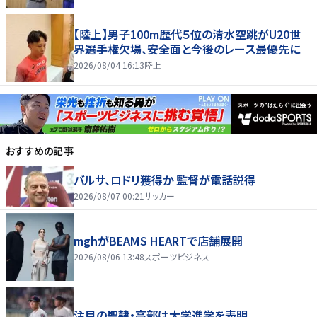
【陸上】男子100m歴代５位の清水空跳がU20世
界選手権欠場、安全面と今後のレース最優先に
2026/08/04 16:13
陸上
おすすめの記事
バルサ、ロドリ獲得か 監督が電話説得
2026/08/07 00:21
サッカー
mghがBEAMS HEARTで店舗展開
2026/08/06 13:48
スポーツビジネス
注目の聖隷・高部は大学進学を表明