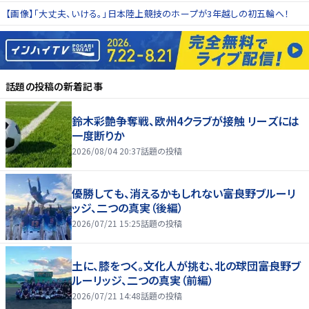
【画像】「大丈夫、いける。」日本陸上競技のホープが3年越しの初五輪へ！
話題の投稿
の新着記事
鈴木彩艶争奪戦、欧州4クラブが接触 リーズには
一度断りか
2026/08/04 20:37
話題の投稿
優勝しても、消えるかもしれない――富良野ブルーリ
ッジ、二つの真実（後編）
2026/07/21 15:25
話題の投稿
土に、膝をつく。文化人が挑む、北の球団――富良野ブ
ルーリッジ、二つの真実（前編）
2026/07/21 14:48
話題の投稿