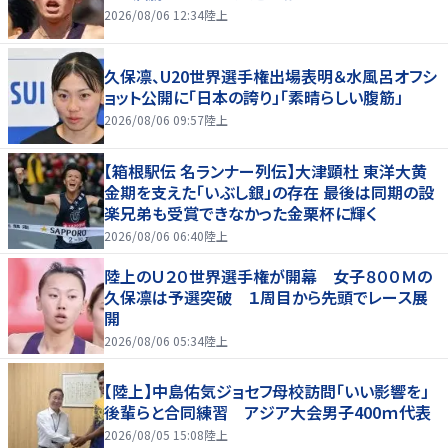
2026/08/06 12:34
陸上
久保凛、U20世界選手権出場表明＆水風呂オフシ
ョット公開に「日本の誇り」「素晴らしい腹筋」
2026/08/06 09:57
陸上
【箱根駅伝 名ランナー列伝】大津顕杜 東洋大黄
金期を支えた「いぶし銀」の存在 最後は同期の設
楽兄弟も受賞できなかった金栗杯に輝く
2026/08/06 06:40
陸上
陸上のＵ２０世界選手権が開幕 女子８００Ｍの
久保凛は予選突破 １周目から先頭でレース展
開
2026/08/06 05:34
陸上
【陸上】中島佑気ジョセフ母校訪問「いい影響を」
後輩らと合同練習 アジア大会男子400ｍ代表
2026/08/05 15:08
陸上