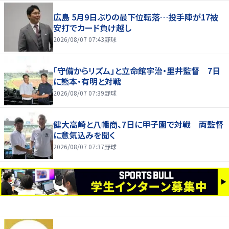
広島 5月9日ぶりの最下位転落…投手陣が17被
安打でカード負け越し
2026/08/07 07:43
野球
「守備からリズム」と立命館宇治・里井監督 7日
に熊本・有明と対戦
2026/08/07 07:39
野球
健大高崎と八幡商、7日に甲子園で対戦 両監督
に意気込みを聞く
2026/08/07 07:37
野球