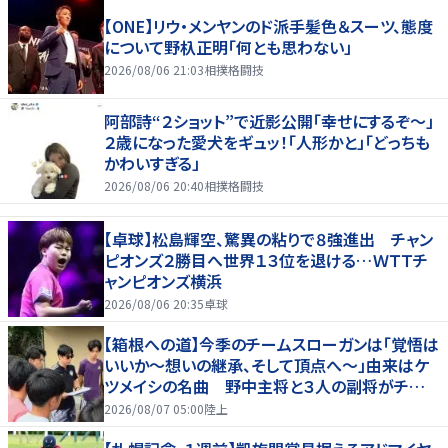
【ONE】リウ・メンヤンのド派手髪色＆スーツ、態度
について野杁正明「何とも思わない」
2026/08/06 21:03
相撲格闘技
阿部詩“２ショット”で近影公開「幸せにするぞ〜」
２歳になった愛犬をギュッ！「人形かと」「どっちも
かわいすぎる」
2026/08/06 20:40
相撲格闘技
【卓球】松島輝空、驚異の粘りで８強進出 チャン
ピオンズ２勝目へ世界１３位を退ける…ＷＴＴチ
ャンピオンズ横浜
2026/08/06 20:35
卓球
【箱根への道】今季のチームスローガンは「覚悟は
いいか～想いの継承、そして頂点へ～」由来はケ
ツメイシの名曲 野中主将と３人の副将がチーム
を引っ張る…夏合宿特集第１弾、国学院大
2026/08/07 05:00
陸上