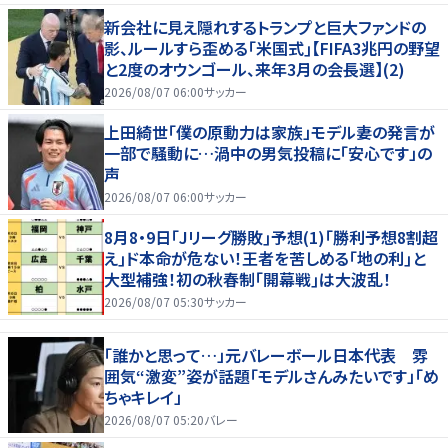
新会社に見え隠れするトランプと巨大ファンドの
影、ルールすら歪める｢米国式｣【FIFA3兆円の野望
と2度のオウンゴール、来年3月の会長選】(2)
2026/08/07 06:00
サッカー
上田綺世「僕の原動力は家族」モデル妻の発言が
一部で騒動に…渦中の男気投稿に「安心です」の
声
2026/08/07 06:00
サッカー
8月8・9日｢Jリーグ勝敗｣予想(1)｢勝利予想8割超
え｣ド本命が危ない！王者を苦しめる｢地の利｣と
大型補強！初の秋春制｢開幕戦｣は大波乱！
2026/08/07 05:30
サッカー
「誰かと思って…」元バレーボール日本代表 雰
囲気“激変”姿が話題「モデルさんみたいです」「め
ちゃキレイ」
2026/08/07 05:20
バレー