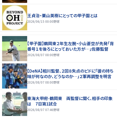
王貞治・栗山英樹にとっての甲子園とは
2026/06/15 00:00
野球
【甲子園】鶴岡東２年生左腕・小山蒼空が先発「背
番号１を後ろにとっておいた方が…」佐藤監督
2026/08/07 08:00
野球
【DeNA】相川監督、２回８失点のビドに「彼の持ち
味が何なのか、どうなのか…」２軍再調整を明言
2026/08/07 08:00
野球
東海大甲府-鶴岡東 両監督に聞く、相手の印象
は 7日第1試合
2026/08/07 07:46
野球