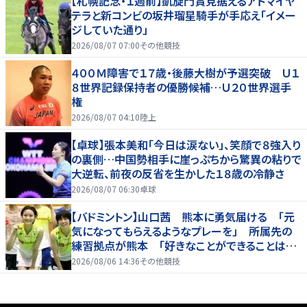
【札幌記念・１週前】凱旋門賞見据えるアドマイヤ
テラと新コンビの坂井瑠星騎手が手応え「イメー
ジしていた通り」
2026/08/07 07:00
その他競技
４００Ｍ障害で１７歳・後藤大樹が予選突破 Ｕ１
８世界記録保持者の優勝候補…Ｕ２０世界選手
権
2026/08/07 04:10
陸上
【卓球】張本美和「今日は涙ない」、笑顔で８強入り
の裏側…中国勢相手に崖っぷちから驚異の粘りで
大逆転、前夜の反省を生かした１８歳の冷静さ
2026/08/07 06:30
卓球
【バドミントン】山口茜 熊本に勇気届ける 「元
気になってもらえるようなプレーを」 所属先の
練習拠点が熊本 「好きなことができることは当
たり前じゃない」
2026/08/06 14:36
その他競技