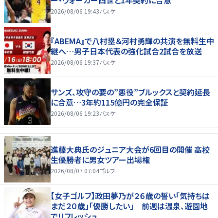
ー・ウォーカー四世と1年契約に合意
2026/08/06 19:43
バスケ
『ABEMA』で八村塁＆河村勇輝の共演を無料生中
継へ…男子日本代表の強化試合2試合を放送
2026/08/06 19:37
バスケ
サンズ、攻守の要の”悪役”ブルックスと契約延長
に合意…3年約115億円の完全保証
2026/08/06 19:23
バスケ
進藤大典氏のジュニア大会が6回目の開催 高校
生優勝者に男女ツアー出場権
2026/08/07 07:04
ゴルフ
【女子ゴルフ】政田夢乃が２６歳の誓い「気持ちは
まだ２０歳」「優勝したい」 前週は温泉、遊園地
でリフレッシュ