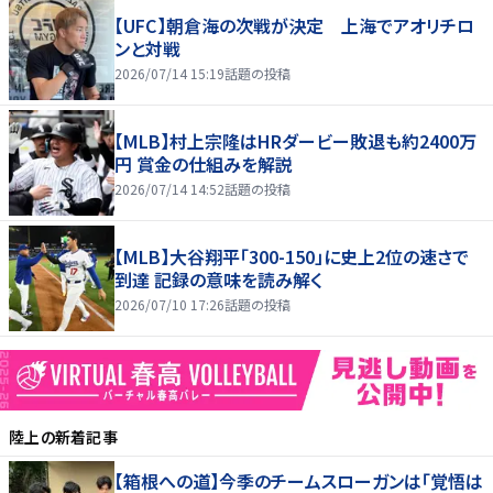
【UFC】朝倉海の次戦が決定 上海でアオリチロ
ンと対戦
2026/07/14 15:19
話題の投稿
【MLB】村上宗隆はHRダービー敗退も約2400万
円 賞金の仕組みを解説
2026/07/14 14:52
話題の投稿
【MLB】大谷翔平「300-150」に史上2位の速さで
到達 記録の意味を読み解く
2026/07/10 17:26
話題の投稿
陸上
の新着記事
【箱根への道】今季のチームスローガンは「覚悟は