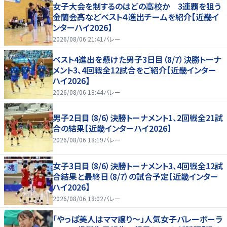
女子大会を制するのはどの高校か 3連覇を狙う
金蘭会高などベスト４進出チームを紹介【近畿イ
ンターハイ2026】
2026/08/06 21:41
バレー
ベスト4進出を懸けた男子3日目（8/7）決勝トーナ
メント3、4回戦全12試合をご紹介【近畿インター
ハイ2026】
2026/08/06 18:44
バレー
男子2日目（8/6）決勝トーナメント1、2回戦全21試
合の結果【近畿インターハイ2026】
2026/08/06 18:19
バレー
女子3日目（8/6）決勝トーナメント3、4回戦全12試
合結果と最終日（8/7）の試合予定【近畿インター
ハイ2026】
2026/08/06 18:02
バレー
「やっぱ美人はママ譲り～」人気女子バレーボーラ