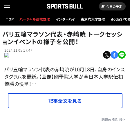
今日の予定
TOP
バーチャル高校野球
インターハイ
東京六大学野球
dodaSPO
（新しいタブ
パリ五輪マラソン代表・赤﨑暁 トークセッシ
ョンイベントの様子を公開！
2024.11.05 17:47
パリ五輪マラソン代表の赤﨑暁が10月18日、自身のインス
タグラムを更新。【画像】國學院大学が全日本大学駅伝初
優勝の快挙！…
記事全文を見る
話題の投稿
陸上