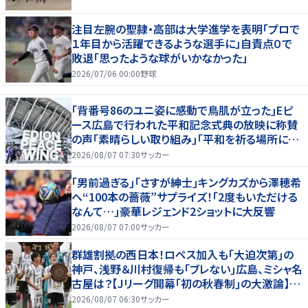
注目左腕の聖隷・高部は大学進学を表明「プロで
１年目から活躍できるような選手に」自責点０で
敗退「思ったような球がいかなかった」
2026/07/06 00:00
野球
｢背番号86のユニ姿に感動で鳥肌が立った｣Eピ
ース広島で行われた平和記念式典の放映に称賛
の声｢素晴らしい取り組み｣｢平和を祈る場所に相
応しい｣
2026/08/07 07:30
サッカー
｢男前過ぎる｣｢さすが紳士｣キングカズから澤穂希
へ“100本の薔薇”サプライズ！｢2度もいただける
なんて…｣豪華レジェンド2ショットに大反響
2026/08/07 07:00
サッカー
群雄割拠の西日本！ロペス加入も｢大迫次第｣の
神戸、浅野＆川村復帰も｢ブレない｣広島、ミシャ名
古屋は？【Jリーグ開幕｢初の秋春制｣の大激論】
(2)
2026/08/07 06:30
サッカー