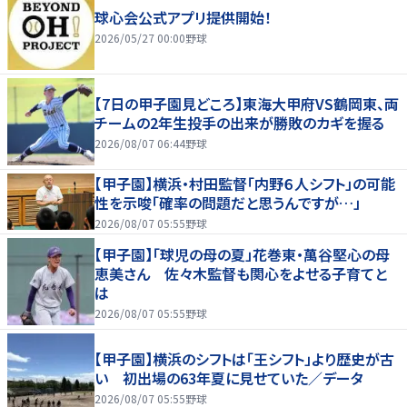
球心会公式アプリ提供開始！
2026/05/27 00:00
野球
【7日の甲子園見どころ】東海大甲府VS鶴岡東、両
チームの2年生投手の出来が勝敗のカギを握る
2026/08/07 06:44
野球
【甲子園】横浜・村田監督「内野６人シフト」の可能
性を示唆「確率の問題だと思うんですが…」
2026/08/07 05:55
野球
【甲子園】「球児の母の夏」花巻東・萬谷堅心の母
恵美さん 佐々木監督も関心をよせる子育てと
は
2026/08/07 05:55
野球
【甲子園】横浜のシフトは「王シフト」より歴史が古
い 初出場の63年夏に見せていた／データ
2026/08/07 05:55
野球