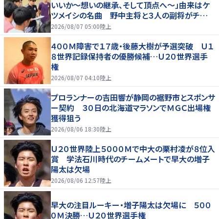
いいか～想いの継承、そして頂点へ～」由来はケ
ツメイシの名曲 野中主将と３人の副将がチーム
を引っ張る…夏合宿特集第１弾、国学院大
2026/08/07 05:00
陸上
４００Ｍ障害で１７歳・後藤大樹が予選突破 Ｕ１
８世界記録保持者の優勝候補…Ｕ２０世界選手
権
2026/08/07 04:10
陸上
プロランナーの吉田響が静岡の裾野市とスポンサ
ー契約 ３０日の北海道マラソンでＭＧＣ出場権
獲得狙う
2026/08/06 18:30
陸上
Ｕ２０世界陸上５０００Ｍで中大の栗村凌が８位入
賞 学法石川時代のチームメートで早大の増子
陽太は欠場
2026/08/06 12:57
陸上
早大の注目ルーキー・増子陽太は欠場に ５００
０Ｍ決勝…Ｕ２０世界選手権