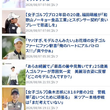
2026/08/07 07:00
ゴルフ
【女子ゴルフ】プロ２年目の２０歳、福田萌維が「和
歌山ノーキョー食品工業」とスポンサー契約「良い
プレーで恩返しを」
2026/08/07 07:00
ゴルフ
「ヤバすぎ、モデルさんみたい」お花畑の女子ゴル
ファーにファン歓喜「俺のハートにアルバトロ
ス！！」「爽やかぁ」
2026/08/07 05:30
ゴルフ
「あらお綺麗で」「最高の暑中見舞いです」２５歳美
人ゴルファーが雰囲気一変 美麗浴衣姿に反響
「どこのモデルさんですか？」
2026/08/06 21:55
ゴルフ
【女子ゴルフ】桑木志帆に８１８Ｐ差の２位 菅楓
華「追いつくために頑張る」 米ツアー本格参戦
は「まだ考えていない」
2026/08/06 19:11
ゴルフ