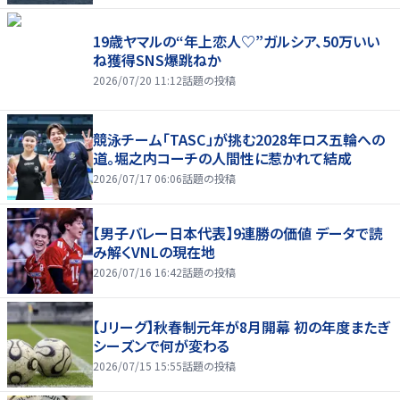
19歳ヤマルの“年上恋人♡”ガルシア、50万いい
ね獲得SNS爆跳ねか
2026/07/20 11:12
話題の投稿
競泳チーム「TASC」が挑む2028年ロス五輪への
道。堀之内コーチの人間性に惹かれて結成
2026/07/17 06:06
話題の投稿
【男子バレー日本代表】9連勝の価値 データで読
み解くVNLの現在地
2026/07/16 16:42
話題の投稿
【Jリーグ】秋春制元年が8月開幕 初の年度またぎ
シーズンで何が変わる
2026/07/15 15:55
話題の投稿