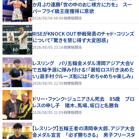
か月ぶり連勝「世の中のおじ様方に力を」 スー
パーフライ級王座獲得に意欲
2026/08/06 06:00
相撲格闘技
RISEがKNOCK OUT参戦発表のチャド・コリンズ
について「驚きを禁じ得ず大変困惑」
2026/08/05 23:16
相撲格闘技
レスリング パリ五輪金メダル清岡アジア大会Ｖ
で五輪予選に弾み付ける！「最短ロス行き決めた
い」選手村クルーズ船には「めちゃめちゃ楽しみ」
2026/08/05 22:50
相撲格闘技
ドリー・ファンク・ジュニアさん死去 85歳 プロ
レスの申し子 猪木、馬場、坂口と名勝負
2026/08/05 21:09
相撲格闘技
【レスリング】五輪王者の清岡幸大郎、アジア大会
金メダル宣言 「必ず勝ちきる」 男子フリースタ