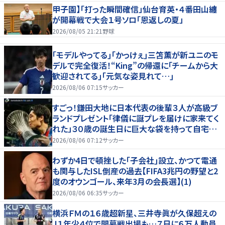
甲子園】「打った瞬間確信」仙台育英・４番田山纏
が開幕戦で大会１号ソロ「恩返しの夏」
2026/08/05 21:21
野球
｢モデルやってる｣｢かっけぇ｣三笘薫が新ユニのモ
デルで完全復活！“King”の帰還に｢チームから大
歓迎されてる｣｢元気な姿見れて…｣
2026/08/06 07:15
サッカー
すごっ！鎌田大地に日本代表の後輩３人が高級ブ
ランドプレゼント「律儀に誕プレを届けに家来てく
れた」３０歳の誕生日に巨大な袋を持って自宅訪
問
2026/08/06 07:12
サッカー
わずか4日で頓挫した｢子会社｣設立、かつて電通
も関与したISL倒産の過去【FIFA3兆円の野望と2
度のオウンゴール、来年3月の会長選】(1)
2026/08/06 06:35
サッカー
横浜ＦＭの１６歳超新星、三井寺眞が久保超えの
Ｊ１年少４位で開幕戦出場も…７日に６万人動員