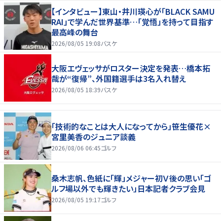
【インタビュー】東山・井川瑛心が「BLACK SAMU
RAI」で学んだ世界基準…「覚悟」を持って目指す
最高峰の舞台
2026/08/05 19:08
バスケ
大阪エヴェッサがロスター決定を発表…橋本拓
哉が“復帰”、外国籍選手は3名入れ替え
2026/08/05 18:39
バスケ
「技術的なことは大人になってから」笹生優花×
宮里美香のジュニア談義
2026/08/06 06:45
ゴルフ
桑木志帆、色紙に「輝」メジャー初Ｖ後の思い「ゴ
ルフ場以外でも輝きたい」日本記者クラブ会見
2026/08/05 19:17
ゴルフ