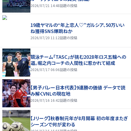
2026/07/21 14:48
話題の投稿
19歳ヤマルの“年上恋人♡”ガルシア、50万いい
ね獲得SNS爆跳ねか
2026/07/20 11:12
話題の投稿
競泳チーム「TASC」が挑む2028年ロス五輪への
道。堀之内コーチの人間性に惹かれて結成
2026/07/17 06:06
話題の投稿
【男子バレー日本代表】9連勝の価値 データで読
み解くVNLの現在地
2026/07/16 16:42
話題の投稿
【Jリーグ】秋春制元年が8月開幕 初の年度またぎ
シーズンで何が変わる
2026/07/15 15:55
話題の投稿