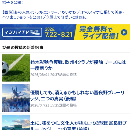
様子を公開！
【画像】あの人気インフルエンサー、”ちいかわデコ”のスマホ自撮りで美麗・
ヘソ出しショットを公開！プク顔まで可愛いと話題に
話題の投稿
の新着記事
鈴木彩艶争奪戦、欧州4クラブが接触 リーズには
一度断りか
2026/08/04 20:37
話題の投稿
優勝しても、消えるかもしれない――富良野ブルーリ
ッジ、二つの真実（後編）
2026/07/21 15:25
話題の投稿
土に、膝をつく。文化人が挑む、北の球団――富良野ブ
ルーリッジ、二つの真実（前編）