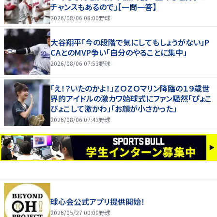
チャンスもあるので」【一問一答】
2026/08/06 08:00
野球
大谷翔平「今の段階で気にしてもしょうがない」P
CAとのMVP争い「自分のやることに集中」
2026/08/06 07:53
野球
「え！？いたのかよ！」ＺＯＺＯマリン降臨の１９歳世
界的アイドルの激カワ始球式にファン騒然「ぴょこ
ぴょこして激かわ」「お顔が小さかった」
2026/08/06 07:43
野球
球心会公式アプリ提供開始！
2026/05/27 00:00
野球