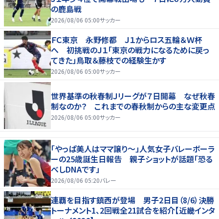
の鹿島戦
2026/08/06 05:00
サッカー
ＦＣ東京 永野修都 Ｊ１からロス五輪＆Ｗ杯
へ 初挑戦のＪ１「東京の戦力になるために戻っ
てきた」鳥取＆藤枝での経験生かす
2026/08/06 05:00
サッカー
世界基準の秋春制Ｊリーグが７日開幕 なぜ秋春
制なのか？ これまでの春秋制からの主な変更点
2026/08/06 05:00
サッカー
「やっぱ美人はママ譲り～」人気女子バレーボーラ
ーの25歳誕生日報告 親子ショットが話題「恐る
べしDNAです」
2026/08/06 05:20
バレー
連覇を目指す鎮西が登場 男子2日目（8/6）決勝
トーナメント1、2回戦全21試合を紹介【近畿インタ