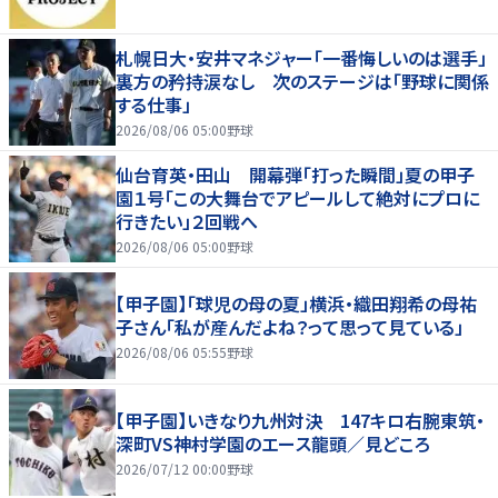
札幌日大・安井マネジャー「一番悔しいのは選手」
裏方の矜持涙なし 次のステージは「野球に関係
する仕事」
2026/08/06 05:00
野球
仙台育英・田山 開幕弾「打った瞬間」夏の甲子
園１号「この大舞台でアピールして絶対にプロに
行きたい」２回戦へ
2026/08/06 05:00
野球
【甲子園】「球児の母の夏」横浜・織田翔希の母祐
子さん「私が産んだよね？って思って見ている」
2026/08/06 05:55
野球
【甲子園】いきなり九州対決 147キロ右腕東筑・
深町VS神村学園のエース龍頭／見どころ
2026/07/12 00:00
野球