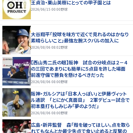
王貞治・栗山英樹にとっての甲子園とは
2026/06/15 00:00
野球
大谷翔平「投球を味方で近くで見れるのはかなり
素晴らしいこと」最強左腕スクバルの加入に
2026/08/06 08:02
野球
【西山秀二氏の眼】阪神 試合の分岐点は２－４
の三回であまりにも簡単に５点目を許した場面
前進守備で勝負を懸けるべきだった
2026/08/06 08:00
野球
阪神・ガルシアは「日本人っぽい」と伊藤ヴィット
ル通訳 「とにかく真面目」 ２軍デビュー試合で
初本塁打もしみじみ「夢のようだ」
2026/08/06 08:00
野球
広島・新井監督 森「殻を破ってほしい。点を取ら
れてもなんとか最少失点で食い止めると反撃の