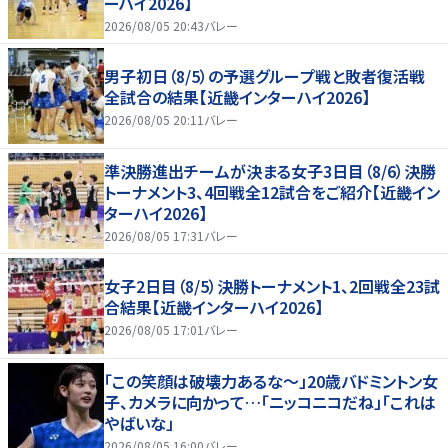
ーハイ2026】
2026/08/05 20:43
バレー
男子初日（8/5）の予選グループ戦と敗者復活戦
全試合の結果【近畿インターハイ2026】
2026/08/05 20:11
バレー
準決勝進出チームが決まる女子3日目（8/6）決勝
トーナメント3、4回戦全12試合をご紹介【近畿イン
ターハイ2026】
2026/08/05 17:31
バレー
女子2日目（8/5）決勝トーナメント1、2回戦全23試
合結果【近畿インターハイ2026】
2026/08/05 17:01
バレー
「この笑顔は破壊力あるな〜」20歳バドミントン女
子、カメラに向かって…「ニッコニコだね」「これは
やばいな」
2026/08/05 16:00
バレー