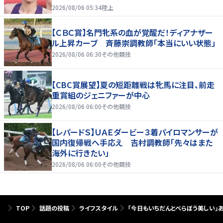
2026/08/06 05:34
陸上
【ＣＢＣ賞】名門牝系の血が覚醒だ！ディアナザー
ル上昇カーブ 斉藤崇調教師「本当にいい状態」
2026/08/06 06:30
その他競技
【CBC賞展望】夏の短距離戦は牝馬に注目、前走
重賞組のジェニファーが中心
2026/08/06 06:00
その他競技
【レパードＳ】ＵＡＥダービー３着パイロマンサーが
国内復帰戦へ手応え 吉村調教師「先々はまた
海外に行きたい」
2026/08/06 06:00
その他競技
TOP
話題の投稿
ライフスタイル
「今日もいちだんとべらぼう美しい」