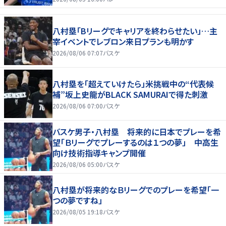
八村塁「Bリーグでキャリアを終わらせたい」…主
宰イベントでレブロン来日プランも明かす
2026/08/06 07:07
バスケ
八村塁を「超えていけたら」米挑戦中の“代表候
補”坂上史龍がBLACK SAMURAIで得た刺激
2026/08/06 07:00
バスケ
バスケ男子・八村塁 将来的に日本でプレーを希
望「Ｂリーグでプレーするのは１つの夢」 中高生
向け技術指導キャンプ開催
2026/08/06 05:00
バスケ
八村塁が将来的なＢリーグでのプレーを希望「一
つの夢ですね」
2026/08/05 19:18
バスケ