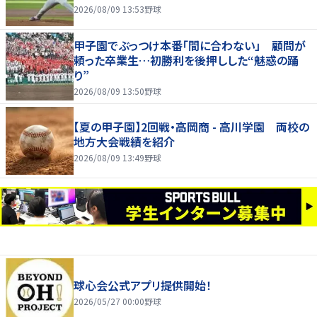
2026/08/09 13:53
野球
甲子園でぶっつけ本番「間に合わない」 顧問が
頼った卒業生…初勝利を後押しした“魅惑の踊
り”
2026/08/09 13:50
野球
【夏の甲子園】2回戦・高岡商 - 高川学園 両校の
地方大会戦績を紹介
2026/08/09 13:49
野球
球心会公式アプリ提供開始！
2026/05/27 00:00
野球