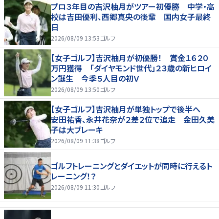
プロ３年目の吉沢柚月がツアー初優勝 中学・高
校は吉田優利、西郷真央の後輩 国内女子最終
日
2026/08/09 13:53
ゴルフ
【女子ゴルフ】吉沢柚月が初優勝！ 賞金１６２０
万円獲得 「ダイヤモンド世代」２３歳の新ヒロイ
ン誕生 今季５人目の初Ｖ
2026/08/09 13:50
ゴルフ
【女子ゴルフ】吉沢柚月が単独トップで後半へ
安田祐香、永井花奈が２差２位で追走 金田久美
子は大ブレーキ
2026/08/09 11:38
ゴルフ
ゴルフトレーニングとダイエットが同時に行えるト
レーニング！？
2026/08/09 11:30
ゴルフ