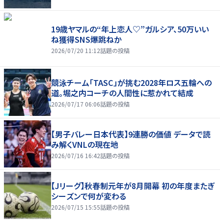
19歳ヤマルの“年上恋人♡”ガルシア、50万いい
ね獲得SNS爆跳ねか
2026/07/20 11:12
話題の投稿
競泳チーム「TASC」が挑む2028年ロス五輪への
道。堀之内コーチの人間性に惹かれて結成
2026/07/17 06:06
話題の投稿
【男子バレー日本代表】9連勝の価値 データで読
み解くVNLの現在地
2026/07/16 16:42
話題の投稿
【Jリーグ】秋春制元年が8月開幕 初の年度またぎ
シーズンで何が変わる
2026/07/15 15:55
話題の投稿