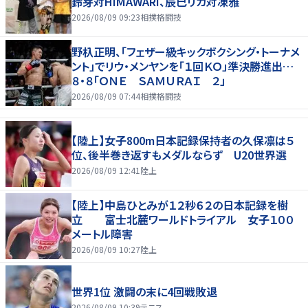
鈴芽対HIMAWARI、辰巳リカ対凍雅
2026/08/09 09:23
相撲格闘技
野杁正明、「フェザー級キックボクシング・トーナメ
ント」でリウ・メンヤンを「１回ＫＯ」準決勝進出…
８・８「ＯＮＥ ＳＡＭＵＲＡＩ ２」
2026/08/09 07:44
相撲格闘技
【陸上】女子800m日本記録保持者の久保凛は５
位、後半巻き返すもメダルならず U20世界選
2026/08/09 12:41
陸上
【陸上】中島ひとみが１２秒６２の日本記録を樹
立 富士北麓ワールドトライアル 女子１００
メートル障害
2026/08/09 10:27
陸上
世界1位 激闘の末に4回戦敗退
2026/08/09 10:39
テニス