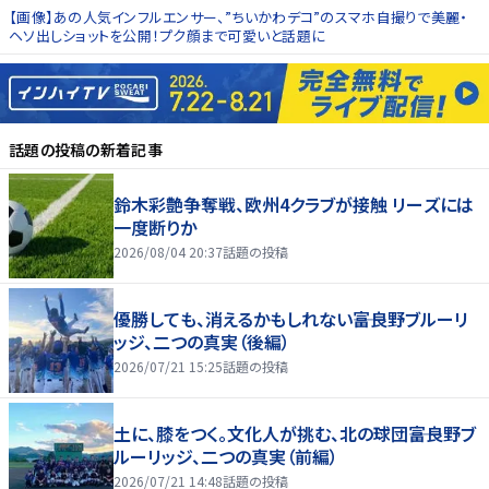
【画像】あの人気インフルエンサー、”ちいかわデコ”のスマホ自撮りで美麗・
ヘソ出しショットを公開！プク顔まで可愛いと話題に
話題の投稿
の新着記事
鈴木彩艶争奪戦、欧州4クラブが接触 リーズには
一度断りか
2026/08/04 20:37
話題の投稿
優勝しても、消えるかもしれない――富良野ブルーリ
ッジ、二つの真実（後編）
2026/07/21 15:25
話題の投稿
土に、膝をつく。文化人が挑む、北の球団――富良野ブ
ルーリッジ、二つの真実（前編）
2026/07/21 14:48
話題の投稿