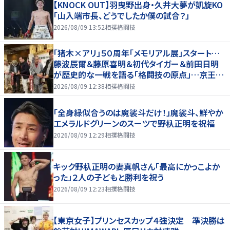
【KNOCK OUT】羽曳野出身・久井大夢が凱旋KO
「山入端市長、どうでしたか僕の試合？」
2026/08/09 13:52
相撲格闘技
「猪木×アリ」５０周年「メモリアル展」スタート…
藤波辰爾＆藤原喜明＆初代タイガー＆前田日明
が歴史的な一戦を語る「格闘技の原点」…京王プ
ラザホテルで３１日まで
2026/08/09 12:38
相撲格闘技
「全身緑似合うのは魔裟斗だけ！」魔裟斗、鮮やか
エメラルドグリーンのスーツで野杁正明を祝福
2026/08/09 12:29
相撲格闘技
キック野杁正明の妻真帆さん「最高にかっこよか
った」２人の子どもと勝利を祝う
2026/08/09 12:23
相撲格闘技
【東京女子】プリンセスカップ４強決定 準決勝は