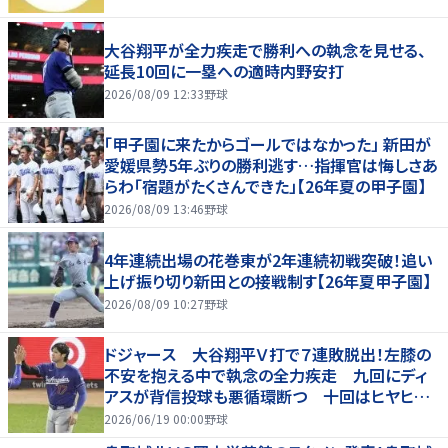
大谷翔平が全力疾走で勝利への執念を見せる、
延長10回に一塁への適時内野安打
2026/08/09 12:33
野球
「甲子園に来たからゴールではなかった」 新田が
愛媛県勢5年ぶりの勝利逃す…指揮官は悔しさあ
らわ「宿題がたくさんできた」【26年夏の甲子園】
2026/08/09 13:46
野球
4年連続出場の花巻東が2年連続初戦突破！追い
上げ振り切り新田との接戦制す【26年夏甲子園】
2026/08/09 10:27
野球
ドジャース 大谷翔平Ｖ打で７連敗脱出！左膝の
不安を抱える中で執念の全力疾走 九回にディ
アスが背信投球も悪循環断つ 十回はヒヤヒヤ
もリード守る
2026/06/19 00:00
野球