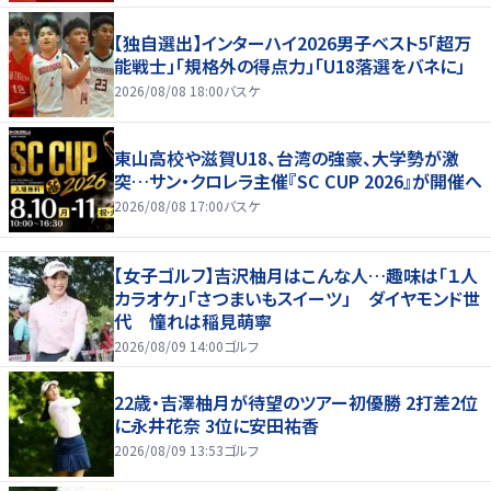
【独自選出】インターハイ2026男子ベスト5「超万
能戦士」「規格外の得点力」「U18落選をバネに」
2026/08/08 18:00
バスケ
東山高校や滋賀U18、台湾の強豪、大学勢が激
突…サン・クロレラ主催『SC CUP 2026』が開催へ
2026/08/08 17:00
バスケ
【女子ゴルフ】吉沢柚月はこんな人…趣味は「１人
カラオケ」「さつまいもスイーツ」 ダイヤモンド世
代 憧れは稲見萌寧
2026/08/09 14:00
ゴルフ
22歳・吉澤柚月が待望のツアー初優勝 2打差2位
に永井花奈 3位に安田祐香
2026/08/09 13:53
ゴルフ