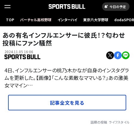
今日の予定
TOP
バーチャル高校野球
インターハイ
東京六大学野球
dodaSPO
（新しいタブ
あの有名インフルエンサーに彼氏！？匂わせ
投稿にファン騒然
2024.11.05 16:06
4日、インフルエンサーの桃乃木かなが自身のインスタグラ
ムを更新した。【画像】「こんな素敵なママいる？」あの激美
女ママイン…
記事全文を見る
話題の投稿
ライフスタイル