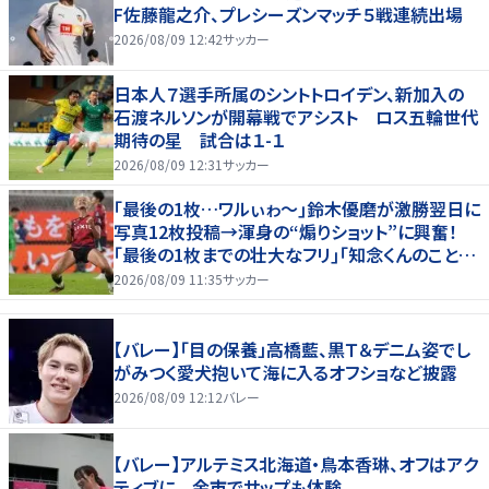
F佐藤龍之介、プレシーズンマッチ５戦連続出場
2026/08/09 12:42
サッカー
日本人７選手所属のシントトロイデン、新加入の
石渡ネルソンが開幕戦でアシスト ロス五輪世代
期待の星 試合は１-１
2026/08/09 12:31
サッカー
｢最後の1枚…ワルぃゎ〜｣鈴木優磨が激勝翌日に
写真12枚投稿→渾身の“煽りショット”に興奮！
｢最後の1枚までの壮大なフリ｣｢知念くんのことど
んだけ好きなんよｗ｣
2026/08/09 11:35
サッカー
【バレー】「目の保養」高橋藍、黒Ｔ＆デニム姿でし
がみつく愛犬抱いて海に入るオフショなど披露
2026/08/09 12:12
バレー
【バレー】アルテミス北海道・鳥本香琳、オフはアク
ティブに 余市でサップも体験