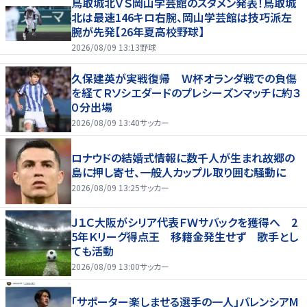
鳥取城北ＶＳ岡山学芸館のスタメン発表！鳥取城
北は最速146キロ右腕、岡山学芸館は技巧派左
腕が先発【26年夏高校野球】
2026/08/09 13:13
野球
久保建英が実戦復帰 Ｗ杯オランダ戦での負傷
を経てＲソシエダードのプレシーズンマッチに約３
０分出場
2026/08/09 13:40
サッカー
ロナウドの結婚式情報に数千人が生まれ故郷の
島に押し寄せ、一般人カップル取り囲む騒動に
2026/08/09 13:25
サッカー
Ｊ１Ｃ大阪がシリア代表ＦＷサバックを獲得へ 2
5年Ｋリーグ得点王 移籍金発生せず 歌手とし
ても活動
2026/08/09 13:00
サッカー
「サポーター楽しませる選手の一人」バレンシアM