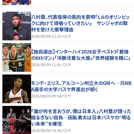
八村塁、代表復帰の意向を表明「ＬＡのオリンピッ
クに向けて頑張っていきたい」 サンジャポの取
材を受けた衝撃理由
2026/08/09 12:15
バスケ
【独自選出】インターハイ2026女子ベスト5「最強
の6thマン」「冷静沈着な大器」「世界経験を糧に」
2026/08/09 11:41
バスケ
モンテ・エリス、アルコーン州立大のGMへ…元NB
A選手の大学バスケ界進出が続く
2026/08/09 09:34
バスケ
「誰が何を言おうが、僕は日本人」八村塁が語った
揺るぎない自負…田臥勇太は日本バスケの“明る
い未来”を確信
2026/08/08 18:36
バスケ