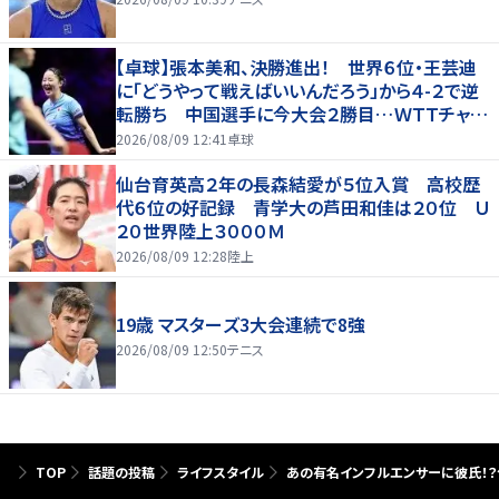
【卓球】張本美和、決勝進出！ 世界６位・王芸迪
に「どうやって戦えばいいんだろう」から４-２で逆
転勝ち 中国選手に今大会２勝目…ＷＴＴチャン
ピオンズ横浜
2026/08/09 12:41
卓球
仙台育英高２年の長森結愛が５位入賞 高校歴
代６位の好記録 青学大の芦田和佳は２０位 Ｕ
２０世界陸上３０００Ｍ
2026/08/09 12:28
陸上
19歳 マスターズ3大会連続で8強
2026/08/09 12:50
テニス
TOP
話題の投稿
ライフスタイル
あの有名インフルエンサーに彼氏！