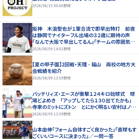
2026/06/15 00:00
野球
阪神 木浪聖也が１軍合流で即早出特打 前夜
は静岡でナイターフル出場の３２歳に期待の声
「なんで大阪で早出してるん」「チームの雰囲気が
変わる気が」
2026/08/09 14:01
野球
【夏の甲子園】2回戦・天理 - 福山 両校の地方大
会戦績を紹介
2026/08/09 13:59
野球
バッテリィズ・エースが衝撃１２４キロ始球式 球
場どよめき 「アップしてたら１３０出てたかも」
寺家のミットにズトン とにかく明るい安村はノー
バンならず
2026/08/09 13:59
野球
山本由伸「フォーム自体すごく良かった」「直球もす
ごくいいコースに決まった」／一問一答