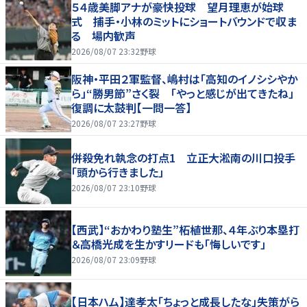
５４歳美脚アナが豪快投球 望月理恵が始球
式 捕手・小林のミットにショートバウンドで収ま
る 場内歓声
2026/08/07 23:32
野球
阪神・平田２軍監督、嶋村は「高知のイノシシやか
ら」“勝男節”さく裂 「やっと感じが出てきたね」
復調に太鼓判【一問一答】
2026/08/07 23:27
野球
併殺免れ執念の打点1 立正大淞南の川口投手
「頭から行きました」
2026/08/07 23:10
野球
【西武】“おかわり塾生”柘植世那、４年ぶり本塁打
＆高橋光成を生かすリードも「悔しいです」
2026/08/07 23:09
野球
【日本ハム】達孝太「ちょっと成長したな」失策がら