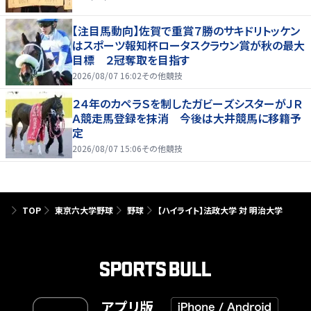
【注目馬動向】佐賀で重賞７勝のサキドリトッケン
はスポーツ報知杯ロータスクラウン賞が秋の最大
目標 ２冠奪取を目指す
2026/08/07 16:02
その他競技
２４年のカペラＳを制したガビーズシスターがＪＲ
Ａ競走馬登録を抹消 今後は大井競馬に移籍予
定
2026/08/07 15:06
その他競技
TOP
東京六大学野球
野球
【ハイライト】法政大学 対 明治大学
アプリ版