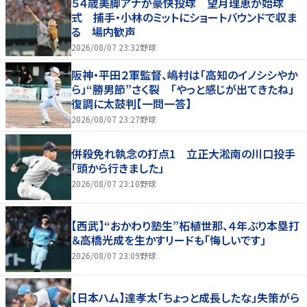
５４歳美脚アナが豪快投球 望月理恵が始球
式 捕手・小林のミットにショートバウンドで収ま
る 場内歓声
2026/08/07 23:32
野球
阪神・平田２軍監督、嶋村は「高知のイノシシやか
ら」“勝男節”さく裂 「やっと感じが出てきたね」
復調に太鼓判【一問一答】
2026/08/07 23:27
野球
併殺免れ執念の打点1 立正大淞南の川口投手
「頭から行きました」
2026/08/07 23:10
野球
【西武】“おかわり塾生”柘植世那、４年ぶり本塁打
＆高橋光成を生かすリードも「悔しいです」
2026/08/07 23:09
野球
【日本ハム】達孝太「ちょっと成長したな」失策がら