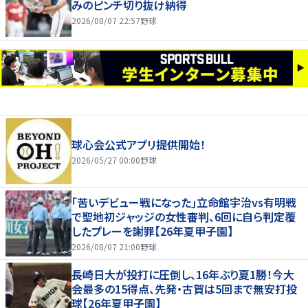
みのピンチ切り抜け納得
2026/08/07 22:57
野球
球心会公式アプリ提供開始！
2026/05/27 00:00
野球
｢苦いデビュー戦になった｣立命館宇治vs有明戦
で聖地初ジャッジの女性審判、6回に自ら判定覆
したプレーを謝罪【26年夏甲子園】
2026/08/07 21:00
野球
長崎日大が投打に圧倒し、16年ぶり夏1勝！今大
会最多の15得点、先発・古賀は5回まで無安打投
球【26年夏甲子園】