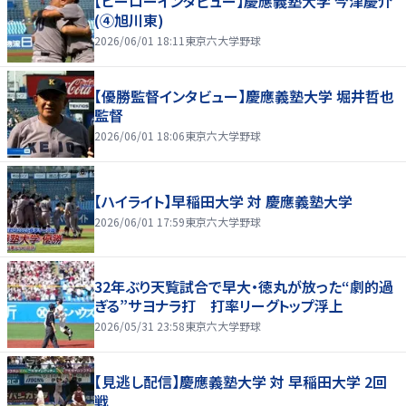
【ヒーローインタビュー】慶應義塾大学 今津慶介
(④旭川東)
2026/06/01 18:11
東京六大学野球
【優勝監督インタビュー】慶應義塾大学 堀井哲也
監督
2026/06/01 18:06
東京六大学野球
【ハイライト】早稲田大学 対 慶應義塾大学
2026/06/01 17:59
東京六大学野球
32年ぶり天覧試合で早大・徳丸が放った“劇的過
ぎる”サヨナラ打 打率リーグトップ浮上
2026/05/31 23:58
東京六大学野球
【見逃し配信】慶應義塾大学 対 早稲田大学 2回
戦