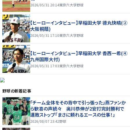
2026/05/31 20:14
東京六大学野球
【ヒーローインタビュー】早稲田大学 德丸快晴(②
大阪桐蔭)
2026/05/31 17:10
東京六大学野球
【ヒーローインタビュー】早稲田大学 香西一希(④
九州国際大付)
2026/05/31 17:03
東京六大学野球
野球
の新着記事
「チーム全体をその背中で引っ張った」燕ファンか
ら歓喜の声続々 奥川恭伸が2安打完封勝利で
連敗ストップ「まさに頼れるエースの仕事！」
2026/08/07 23:42
野球