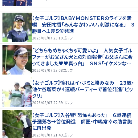
【女子ゴルフ】ＢＡＢＹＭＯＮＳＴＥＲのライブを満
喫 安田祐香「みんなかわいい。刺激になる」 ３
勝目へ１差５位発進
2026/08/07 23:10
ゴルフ
「どちらもめちゃくちゃ可愛いよ」 人気女子ゴル
ファーがお父さん犬との対面報告「お父さんに会
ってきました♥♥真っ白」 ＳＮＳ「イケメンなお
父さん」「白戸家入りするんですか？」
2026/08/07 23:08
ゴルフ
【女子ゴルフ】憧れはイ・ボミと勝みなみ ２３歳・
池ケ谷瑠菜が４連続バーディーで首位発進「ビッ
クリ」
2026/08/07 22:39
ゴルフ
【女子ゴルフ】入谷響「恐怖もあった」 ６戦連続
予選落ち→首位発進 師匠・中嶋常幸の助言胸
に再出発
2026/08/07 21:43
ゴルフ