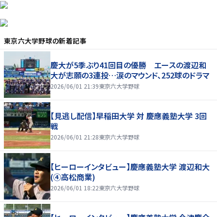
東京六大学野球
の新着記事
慶大が5季ぶり41回目の優勝 エースの渡辺和
大が志願の3連投…涙のマウンド、252球のドラマ
2026/06/01 21:39
東京六大学野球
【見逃し配信】早稲田大学 対 慶應義塾大学 3回
戦
2026/06/01 21:28
東京六大学野球
【ヒーローインタビュー】慶應義塾大学 渡辺和大
(④高松商業)
2026/06/01 18:22
東京六大学野球