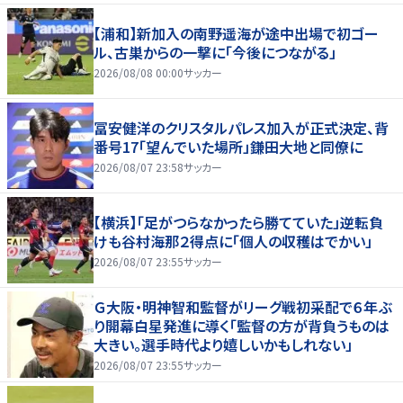
【浦和】新加入の南野遥海が途中出場で初ゴー
ル、古巣からの一撃に「今後につながる」
2026/08/08 00:00
サッカー
冨安健洋のクリスタルパレス加入が正式決定、背
番号17「望んでいた場所」鎌田大地と同僚に
2026/08/07 23:58
サッカー
【横浜】「足がつらなかったら勝てていた」逆転負
けも谷村海那２得点に「個人の収穫はでかい」
2026/08/07 23:55
サッカー
Ｇ大阪・明神智和監督がリーグ戦初采配で６年ぶ
り開幕白星発進に導く「監督の方が背負うものは
大きい。選手時代より嬉しいかもしれない」
2026/08/07 23:55
サッカー