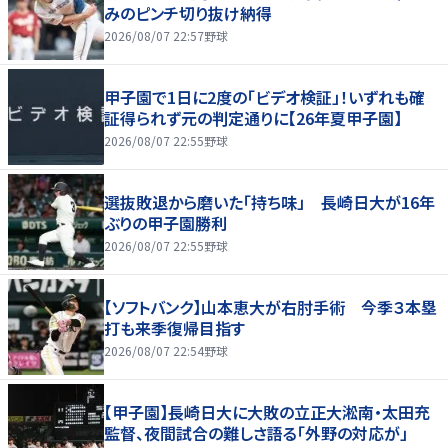
みのピンチ切り抜け納得
2026/08/07 22:57
野球
甲子園で1日に2度の「ビデオ検証」！いずれも確
証得られず元の判定通りに【26年夏甲子園】
2026/08/07 22:55
野球
選抜敗退から磨いた「持ち味」 長崎日大が16年
ぶりの甲子園勝利
2026/08/07 22:55
野球
【ソフトバンク】山本恵大が右肘手術 今季３本塁
打も来季復帰目指す
2026/08/07 22:54
野球
【甲子園】長崎日大に大敗の立正大淞南・太田充
監督、夜間試合の難しさ語る「外野の対応が」