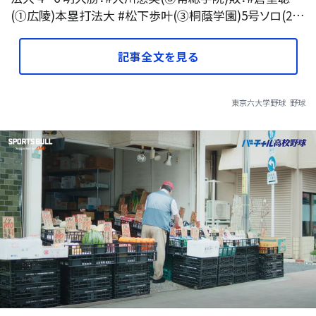
(①広陵)本塁打法大 #松下歩叶(③桐蔭学園)5号ソロ(2…
記事全文を見る
東京六大学野球
野球