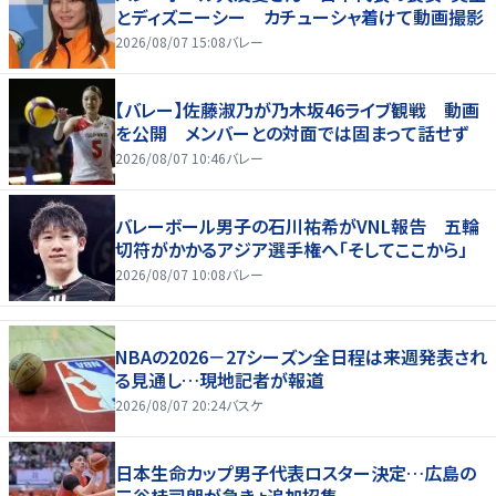
とディズニーシー カチューシャ着けて動画撮影
2026/08/07 15:08
バレー
【バレー】佐藤淑乃が乃木坂46ライブ観戦 動画
を公開 メンバーとの対面では固まって話せず
2026/08/07 10:46
バレー
バレーボール男子の石川祐希がVNL報告 五輪
切符がかかるアジア選手権へ「そしてここから」
2026/08/07 10:08
バレー
NBAの2026－27シーズン全日程は来週発表され
る見通し…現地記者が報道
2026/08/07 20:24
バスケ
日本生命カップ男子代表ロスター決定…広島の
三谷桂司朗が急きょ追加招集