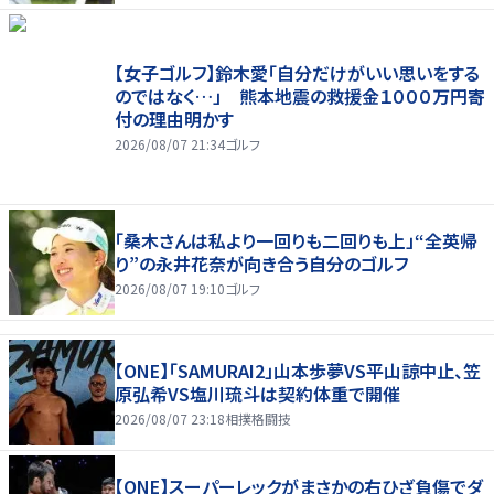
【女子ゴルフ】鈴木愛「自分だけがいい思いをする
のではなく…」 熊本地震の救援金１０００万円寄
付の理由明かす
2026/08/07 21:34
ゴルフ
「桑木さんは私より一回りも二回りも上」“全英帰
り”の永井花奈が向き合う自分のゴルフ
2026/08/07 19:10
ゴルフ
【ONE】「SAMURAI2」山本歩夢VS平山諒中止、笠
原弘希VS塩川琉斗は契約体重で開催
2026/08/07 23:18
相撲格闘技
【ONE】スーパーレックがまさかの右ひざ負傷でダ