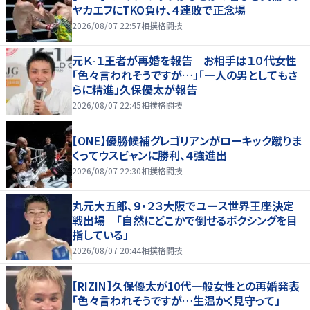
ヤカエフにTKO負け、４連敗で正念場
2026/08/07 22:57
相撲格闘技
元Ｋ-１王者が再婚を報告 お相手は１０代女性
「色々言われそうですが…」「一人の男としてもさ
らに精進」久保優太が報告
2026/08/07 22:45
相撲格闘技
【ONE】優勝候補グレゴリアンがローキック蹴りま
くってウスビャンに勝利、４強進出
2026/08/07 22:30
相撲格闘技
丸元大五郎、９・２３大阪でユース世界王座決定
戦出場 「自然にどこかで倒せるボクシングを目
指している」
2026/08/07 20:44
相撲格闘技
【RIZIN】久保優太が10代一般女性との再婚発表
「色々言われそうですが…生温かく見守って」