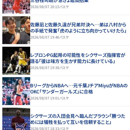
2026/08/07 20:15
バスケ
佐藤凪と佐藤久遠が兄弟対決へ…弟は八村から
の手紙で発奮「虎のように立ち向かっていけたら」
2026/08/07 19:46
バスケ
レブロンPG起用の可能性をシクサーズ指揮官が
語る「彼は味方を生かす能力に長けている」
2026/08/07 19:38
バスケ
BリーグからNBAへ…元千葉JチアMiyuがNBAの
OKC「サンダーガールズ」に合格
2026/08/07 19:01
バスケ
シクサーズの入団会見へ臨んだブラウン「勝つた
めには犠牲を払って互いを信頼すること」
2026/08/07 18:33
バスケ