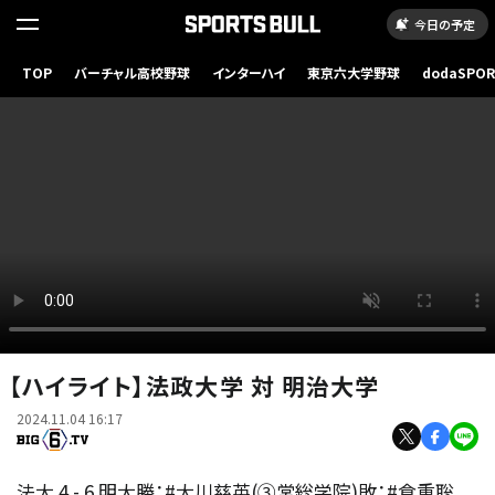
今日の予定
TOP
バーチャル高校野球
インターハイ
東京六大学野球
dodaSPO
（新しいタブ
【ハイライト】法政大学 対 明治大学
2024.11.04 16:17
法大 4 - 6 明大勝：#大川慈英(③常総学院)敗：#倉重聡