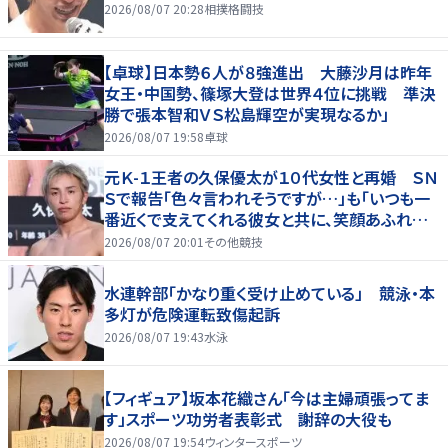
2026/08/07 20:28
相撲格闘技
【卓球】日本勢６人が８強進出 大藤沙月は昨年
女王・中国勢、篠塚大登は世界４位に挑戦 準決
勝で張本智和ＶＳ松島輝空が実現なるか」
2026/08/07 19:58
卓球
元Ｋ-１王者の久保優太が１０代女性と再婚 ＳＮ
Ｓで報告「色々言われそうですが…」も「いつも一
番近くで支えてくれる彼女と共に、笑顔あふれる
家庭を築いていきたい」
2026/08/07 20:01
その他競技
水連幹部「かなり重く受け止めている」 競泳・本
多灯が危険運転致傷起訴
2026/08/07 19:43
水泳
【フィギュア】坂本花織さん「今は主婦頑張ってま
す」スポーツ功労者表彰式 謝辞の大役も
2026/08/07 19:54
ウィンタースポーツ