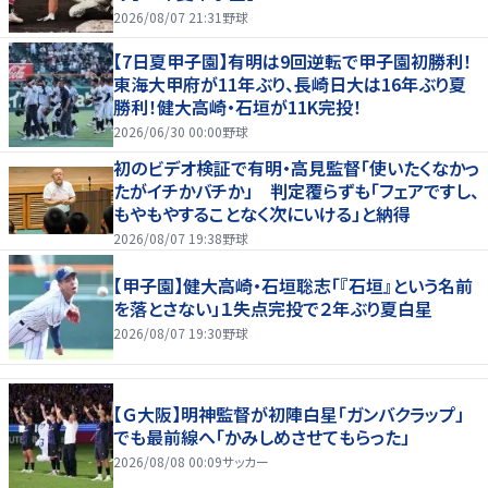
2026/08/07 21:31
野球
【7日夏甲子園】有明は9回逆転で甲子園初勝利！
東海大甲府が11年ぶり、長崎日大は16年ぶり夏
勝利！健大高崎・石垣が11K完投！
2026/06/30 00:00
野球
初のビデオ検証で有明・高見監督「使いたくなかっ
たがイチかバチか」 判定覆らずも「フェアですし、
もやもやすることなく次にいける」と納得
2026/08/07 19:38
野球
【甲子園】健大高崎・石垣聡志「『石垣』という名前
を落とさない」１失点完投で２年ぶり夏白星
2026/08/07 19:30
野球
【Ｇ大阪】明神監督が初陣白星「ガンバクラップ」
でも最前線へ「かみしめさせてもらった」
2026/08/08 00:09
サッカー