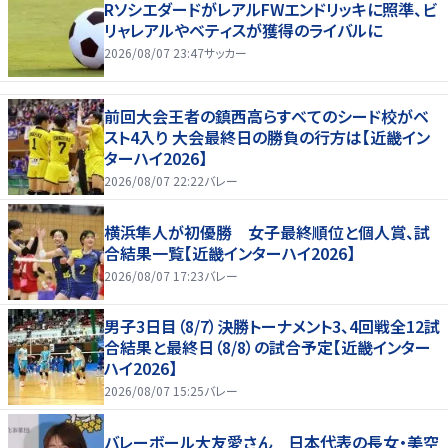
RソシエダードがレアルFWエンドリッキに照準、ビ
リャレアルやベティスが獲得のライバルに
2026/08/07 23:47
サッカー
前回大会王者の鎮西高らすべてのシード校がベ
スト4入り 大会最終日の勝負の行方は【近畿イン
ターハイ2026】
2026/08/07 22:22
バレー
横浜隼人が初優勝 女子最終順位と個人賞、試
合結果一覧【近畿インターハイ2026】
2026/08/07 17:23
バレー
男子3日目（8/7）決勝トーナメント3、4回戦全12試
合結果と最終日（8/8）の試合予定【近畿インター
ハイ2026】
2026/08/07 15:25
バレー
バレーボール大友愛さん 日本代表の長女・美空