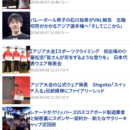
2026/08/07 10:46
バレー
バレーボール男子の石川祐希がVNL報告 五輪
切符がかかるアジア選手権へ「そしてここから」
2026/08/07 10:08
バレー
【アジア大会】スポーツクライミング 初出場の小
屋松恋「皆さんが恋をするような登りを」 日本代
表ウエア発表会
2026/08/08 12:37
バスケ
アジア大会の公式ウェア発表 Shigekix「スイッ
チ入る」伝統模様にファイアリーレッド
2026/08/08 12:28
バスケ
レナードがクリッパーズのスコアボード製造業者
と秘密裏にスポンサー契約か‬…新たなサラリーキ
ャップ迂回説