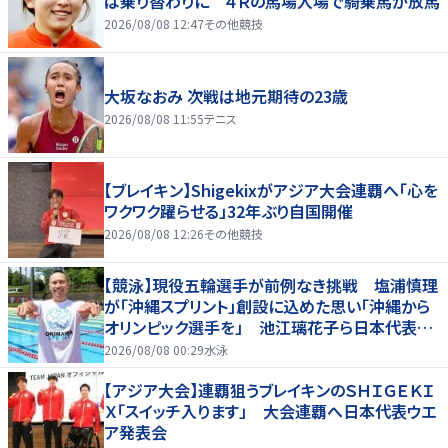
は乗り替わりに ４Ｒの馬場入場で騎乗馬が放馬
2026/08/08 12:47
その他競技
大坂なおみ 次戦は地元期待の23歳
2026/08/08 11:55
テニス
【ブレイキン】Shigekixがアジア大会連覇へ「心を
ワクワク躍らせる」32年ぶり自国開催
2026/08/08 12:26
その他競技
【競泳】現役五輪選手が前例なき挑戦 塩浦慎理
が「沖縄スプリント」創設に込めた思い「沖縄から
オリンピック選手を」 池江璃花子ら日本代表も
参戦
2026/08/08 00:29
水泳
【アジア大会】連覇狙うブレイキンのＳＨＩＧＥＫＩ
Ｘ「スイッチ入ります」 大会連覇へ日本代表ウエ
ア発表会