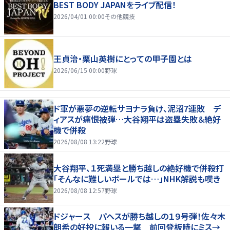
BEST BODY JAPANをライブ配信！
2026/04/01 00:00
その他競技
王貞治・栗山英樹にとっての甲子園とは
2026/06/15 00:00
野球
ド軍が悪夢の逆転サヨナラ負け、泥沼7連敗 デ
ィアスが痛恨被弾…大谷翔平は盗塁失敗＆絶好
機で併殺
2026/08/08 13:22
野球
大谷翔平、１死満塁と勝ち越しの絶好機で併殺打
「そんなに難しいボールでは…」NHK解説も嘆き
2026/08/08 12:57
野球
ドジャース パヘスが勝ち越しの１９号弾！佐々木
朗希の好投に報いる一撃 前回登板時にミス→