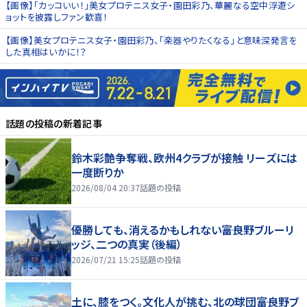
【画像】「カッコいい！」美女プロテニス女子・園田彩乃、華麗なる空中浮遊シ
ョットを披露しファン歓喜！
【画像】美女プロテニス女子・園田彩乃、「楽器やりたくなる」と意味深発言を
した真相はいかに！？
話題の投稿
の新着記事
鈴木彩艶争奪戦、欧州4クラブが接触 リーズには
一度断りか
2026/08/04 20:37
話題の投稿
優勝しても、消えるかもしれない――富良野ブルーリ
ッジ、二つの真実（後編）
2026/07/21 15:25
話題の投稿
土に、膝をつく。文化人が挑む、北の球団――富良野ブ