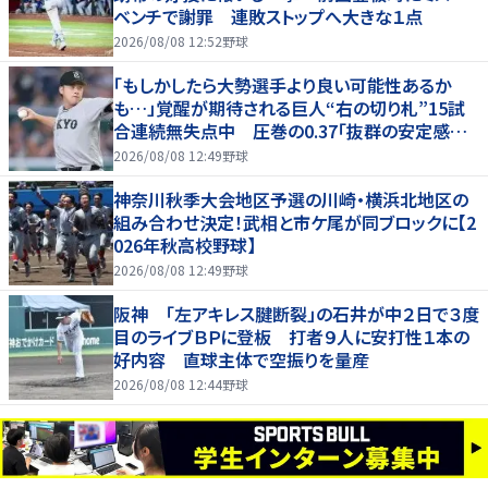
ベンチで謝罪 連敗ストップへ大きな１点
2026/08/08 12:52
野球
「もしかしたら大勢選手より良い可能性あるか
も…」覚醒が期待される巨人“右の切り札”15試
合連続無失点中 圧巻の0.37「抜群の安定感を
持っている」
2026/08/08 12:49
野球
神奈川秋季大会地区予選の川崎・横浜北地区の
組み合わせ決定！武相と市ケ尾が同ブロックに【2
026年秋高校野球】
2026/08/08 12:49
野球
阪神 「左アキレス腱断裂」の石井が中２日で３度
目のライブＢＰに登板 打者９人に安打性１本の
好内容 直球主体で空振りを量産
2026/08/08 12:44
野球