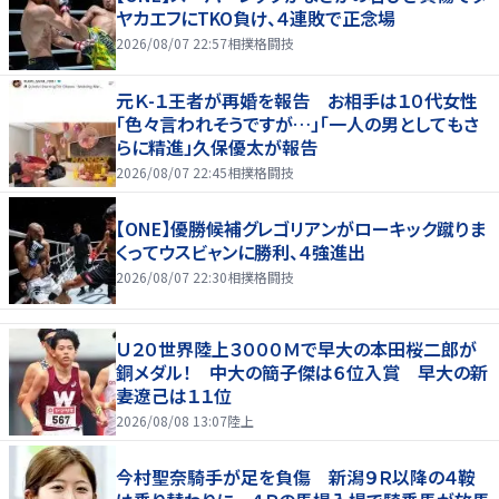
ヤカエフにTKO負け、４連敗で正念場
2026/08/07 22:57
相撲格闘技
元Ｋ-１王者が再婚を報告 お相手は１０代女性
「色々言われそうですが…」「一人の男としてもさ
らに精進」久保優太が報告
2026/08/07 22:45
相撲格闘技
【ONE】優勝候補グレゴリアンがローキック蹴りま
くってウスビャンに勝利、４強進出
2026/08/07 22:30
相撲格闘技
Ｕ２０世界陸上３０００Ｍで早大の本田桜二郎が
銅メダル！ 中大の簡子傑は６位入賞 早大の新
妻遼己は１１位
2026/08/08 13:07
陸上
今村聖奈騎手が足を負傷 新潟９Ｒ以降の４鞍