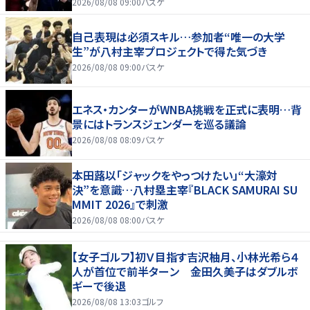
2026/08/08 09:00
バスケ
自己表現は必須スキル…参加者“唯一の大学
生”が八村主宰プロジェクトで得た気づき
2026/08/08 09:00
バスケ
エネス・カンターがWNBA挑戦を正式に表明…背
景にはトランスジェンダーを巡る議論
2026/08/08 08:09
バスケ
本田蕗以「ジャックをやっつけたい」“大濠対
決”を意識…八村塁主宰『BLACK SAMURAI SU
MMIT 2026』で刺激
2026/08/08 08:00
バスケ
【女子ゴルフ】初Ｖ目指す吉沢柚月、小林光希ら４
人が首位で前半ターン 金田久美子はダブルボ
ギーで後退
2026/08/08 13:03
ゴルフ