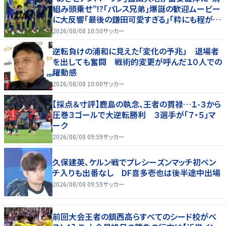
組み頭乗せ”!?｢パレス兄弟｣爆誕の歓迎ムービー
に大反響｢最後の鎌田可愛すぎる｣｢粋にも程があ
る！」
2026/08/08 10:50
サッカー
逆転負けの浦和に見えた「変化の予兆」 退場者
を出しても奮闘 戦術的変更が呼んだ１０人での
躍動感
2026/08/08 10:00
サッカー
【採点＆寸評】鹿島の執念、王者の貫禄…１-３から
圧巻３ゴールで大逆転勝利 ３選手が「７・５」マ
ーク
2026/08/08 09:59
サッカー
久保建英、ケルン戦でプレシーズンマッチ初ベン
チ入りも出番なし DF喜多壱也は後半途中出場
2026/08/08 09:55
サッカー
前回大会王者の鎮西高らすべてのシード校がベ