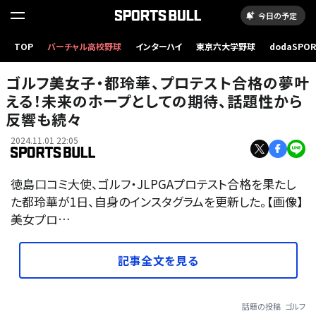
今日の予定
TOP
バーチャル高校野球
インターハイ
東京六大学野球
dodaSPO
（新しいタブ
ゴルフ美女子・都玲華、プロテスト合格の夢叶
える！未来のホープとしての期待、話題性から
反響も続々
2024.11.01 22:05
徳島口コミ大使、ゴルフ・JLPGAプロテスト合格を果たし
た都玲華が1日、自身のインスタグラムを更新した。【画像】
美女プロ…
記事全文を見る
話題の投稿
ゴルフ