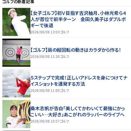
ゴルフ
の新着記事
【女子ゴルフ】初Ｖ目指す吉沢柚月、小林光希ら４
人が首位で前半ターン 金田久美子はダブルボ
ギーで後退
2026/08/08 13:03
ゴルフ
【ゴルフ】肩の縦回転の動きはカラダから作る！
2026/08/08 11:30
ゴルフ
５ステップで完成！正しいアドレスを身につけてナ
イスショットを連発する方法
2026/08/08 11:00
ゴルフ
桑木志帆が告白「美しくてかわいくて最強にかっ
こいい…大好き」あこがれのラッパーのライブへ
2026/08/08 10:57
ゴルフ