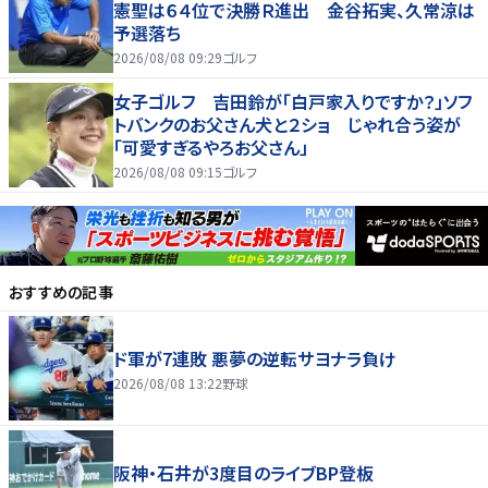
憲聖は６４位で決勝Ｒ進出 金谷拓実、久常涼は
予選落ち
2026/08/08 09:29
ゴルフ
女子ゴルフ 吉田鈴が「白戸家入りですか？」ソフ
トバンクのお父さん犬と２ショ じゃれ合う姿が
「可愛すぎるやろお父さん」
2026/08/08 09:15
ゴルフ
おすすめの記事
ド軍が7連敗 悪夢の逆転サヨナラ負け
2026/08/08 13:22
野球
阪神・石井が3度目のライブBP登板