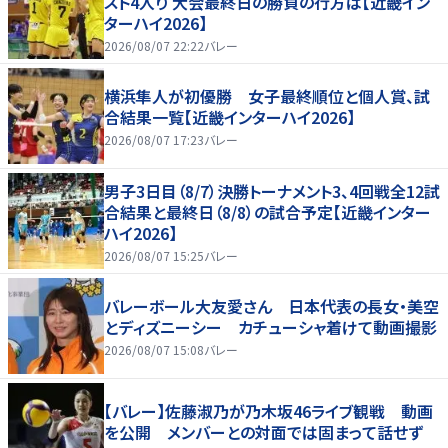
スト4入り 大会最終日の勝負の行方は【近畿イン
ターハイ2026】
2026/08/07 22:22
バレー
横浜隼人が初優勝 女子最終順位と個人賞、試
合結果一覧【近畿インターハイ2026】
2026/08/07 17:23
バレー
男子3日目（8/7）決勝トーナメント3、4回戦全12試
合結果と最終日（8/8）の試合予定【近畿インター
ハイ2026】
2026/08/07 15:25
バレー
バレーボール大友愛さん 日本代表の長女・美空
とディズニーシー カチューシャ着けて動画撮影
2026/08/07 15:08
バレー
【バレー】佐藤淑乃が乃木坂46ライブ観戦 動画
を公開 メンバーとの対面では固まって話せず