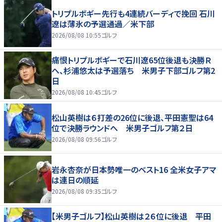
トリプルボギー先行も4連続バーディで挽回 石川
遼は薄氷の予選通過／米下部
2026/08/08 10:55
ゴルフ
痛恨トリプルボギーで石川遼65位後退も決勝Ｒ
へ、杉浦悠太は予選落ち 米男子下部ゴルフ第2
日
2026/08/08 10:45
ゴルフ
松山英樹は６打差の26位に後退、平田憲聖は64
位で決勝ラウンドへ 米男子ゴルフ第２日
2026/08/08 09:56
ゴルフ
岩永杏奈が日本勢唯一のベスト16 全米女子アマ
は連日の順延
2026/08/08 09:35
ゴルフ
【米男子ゴルフ】松山英樹は２６位に後退 平田