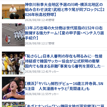
神奈川秋季大会地区予選の川崎・横浜北地区の
組み合わせ決定！武相と市ケ尾が同ブロックに【2
026年秋高校野球】
2026/08/08 12:49
野球
13年ぶり出場の大分商は世代屈指の152キロ右
腕擁する強力チーム！【夏の甲子園・ベンチ入り選
手紹介】
2026/08/08 12:17
野球
「恥さらし」日本人審判の存在も明るみに…性接
待疑惑で韓国サッカー協会が公式釈明の衝撃
国内でも強まる非難「事実なら審判を買収したこ
とになる」
2026/08/08 12:41
サッカー
【横浜】「ヤバい」鮮烈デビュー16歳三井寺眞、SN
S注目 人気漫画キャラと「見間違え」も
2026/08/08 11:55
サッカー
｢あざとナンバーワン｣鎌田大地が冨安健洋に“肩