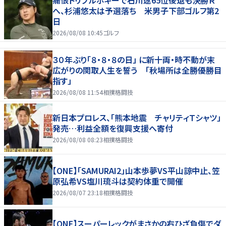
へ、杉浦悠太は予選落ち 米男子下部ゴルフ第2
日
2026/08/08 10:45
ゴルフ
３０年ぶり「８・８・８の日」 に新十両・時不動が末
広がりの関取人生を誓う 「秋場所は全勝優勝目
指す」
2026/08/08 11:54
相撲格闘技
新日本プロレス、「熊本地震 チャリティＴシャツ」
発売…利益全額を復興支援へ寄付
2026/08/08 08:23
相撲格闘技
【ONE】「SAMURAI2」山本歩夢VS平山諒中止、笠
原弘希VS塩川琉斗は契約体重で開催
2026/08/07 23:18
相撲格闘技
【ONE】スーパーレックがまさかの右ひざ負傷でダ