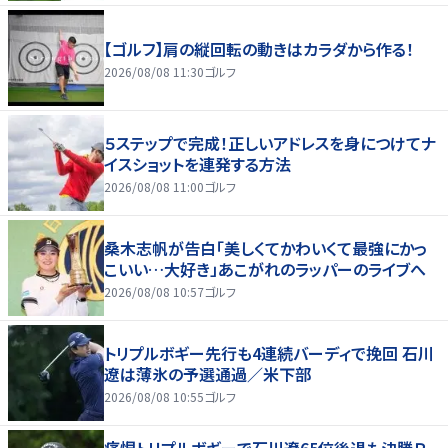
【ゴルフ】肩の縦回転の動きはカラダから作る！
2026/08/08 11:30
ゴルフ
５ステップで完成！正しいアドレスを身につけてナ
イスショットを連発する方法
2026/08/08 11:00
ゴルフ
桑木志帆が告白「美しくてかわいくて最強にかっ
こいい…大好き」あこがれのラッパーのライブへ
2026/08/08 10:57
ゴルフ
トリプルボギー先行も4連続バーディで挽回 石川
遼は薄氷の予選通過／米下部
2026/08/08 10:55
ゴルフ
痛恨トリプルボギーで石川遼65位後退も決勝Ｒ