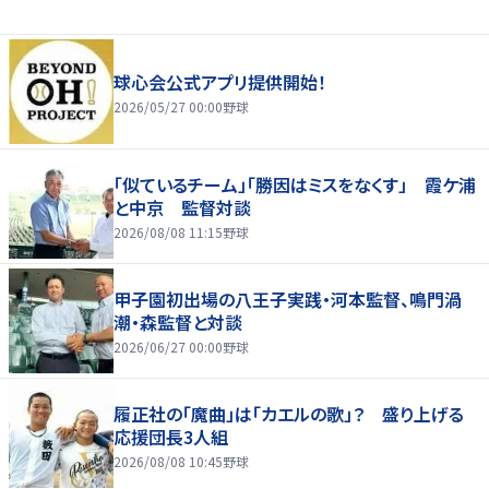
球心会公式アプリ提供開始！
2026/05/27 00:00
野球
「似ているチーム」「勝因はミスをなくす」 霞ケ浦
と中京 監督対談
2026/08/08 11:15
野球
甲子園初出場の八王子実践・河本監督、鳴門渦
潮・森監督と対談
2026/06/27 00:00
野球
履正社の「魔曲」は「カエルの歌」？ 盛り上げる
応援団長3人組
2026/08/08 10:45
野球