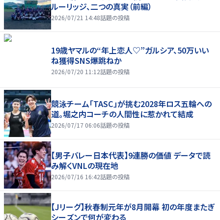
ルーリッジ、二つの真実（前編）
2026/07/21 14:48
話題の投稿
19歳ヤマルの“年上恋人♡”ガルシア、50万いい
ね獲得SNS爆跳ねか
2026/07/20 11:12
話題の投稿
競泳チーム「TASC」が挑む2028年ロス五輪への
道。堀之内コーチの人間性に惹かれて結成
2026/07/17 06:06
話題の投稿
【男子バレー日本代表】9連勝の価値 データで読
み解くVNLの現在地
2026/07/16 16:42
話題の投稿
【Jリーグ】秋春制元年が8月開幕 初の年度またぎ
シーズンで何が変わる