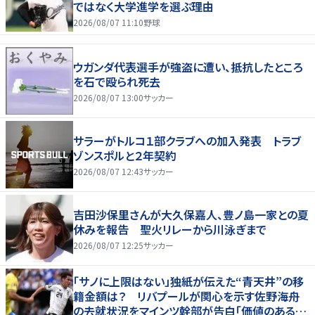
ではなく大学進学を選ぶ理由
2026/08/07 11:10
野球
ウガンダ代表選手が強盗に遭い、抵抗したところ
を石で殴られ死去
2026/08/07 13:00
サッカー
サラーがトルコ１部クラブへの加入発表 トラブ
ゾンスポルと２年契約
2026/08/07 12:43
サッカー
吉田沙保里さんが大久保嘉人、豊ノ島一家との夏
休みを報告 聖火リレーから川泳ぎまで
2026/08/07 12:25
サッカー
「サノに上限はない」独紙が伝えた“青天井”の移
籍金額は？ リバプールが関心を示す佐野海舟
の去就状況をマインツ幹部が告白「価値のあるも