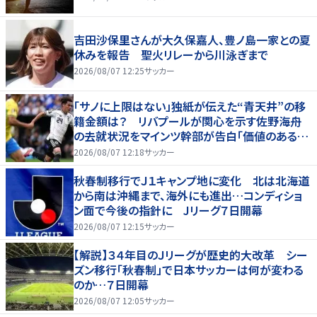
吉田沙保里さんが大久保嘉人、豊ノ島一家との夏
休みを報告 聖火リレーから川泳ぎまで
2026/08/07 12:25
サッカー
「サノに上限はない」独紙が伝えた“青天井”の移
籍金額は？ リバプールが関心を示す佐野海舟
の去就状況をマインツ幹部が告白「価値のあるも
のになる」
2026/08/07 12:18
サッカー
秋春制移行でＪ１キャンプ地に変化 北は北海道
から南は沖縄まで、海外にも進出…コンディショ
ン面で今後の指針に Jリーグ７日開幕
2026/08/07 12:15
サッカー
【解説】３４年目のＪリーグが歴史的大改革 シー
ズン移行「秋春制」で日本サッカーは何が変わる
のか…７日開幕
2026/08/07 12:05
サッカー