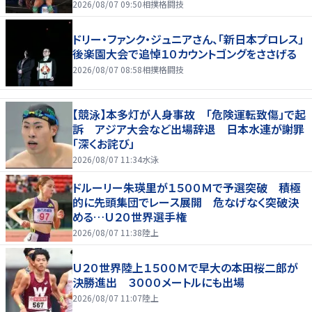
2026/08/07 09:50
相撲格闘技
ドリー・ファンク・ジュニアさん、「新日本プロレス」
後楽園大会で追悼１０カウントゴングをささげる
2026/08/07 08:58
相撲格闘技
【競泳】本多灯が人身事故 「危険運転致傷」で起
訴 アジア大会など出場辞退 日本水連が謝罪
「深くお詫び」
2026/08/07 11:34
水泳
ドルーリー朱瑛里が１５００Ｍで予選突破 積極
的に先頭集団でレース展開 危なげなく突破決
める…Ｕ２０世界選手権
2026/08/07 11:38
陸上
Ｕ２０世界陸上１５００Ｍで早大の本田桜二郎が
決勝進出 ３０００メートルにも出場
2026/08/07 11:07
陸上