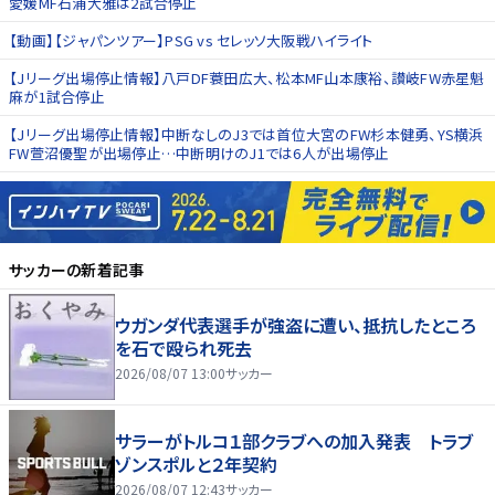
愛媛MF石浦大雅は2試合停止
【動画】【ジャパンツアー】PSG vs セレッソ大阪戦ハイライト
【Jリーグ出場停止情報】八戸DF蓑田広大、松本MF山本康裕、讃岐FW赤星魁
麻が1試合停止
【Jリーグ出場停止情報】中断なしのJ3では首位大宮のFW杉本健勇、YS横浜
FW萱沼優聖が出場停止…中断明けのJ1では6人が出場停止
サッカー
の新着記事
ウガンダ代表選手が強盗に遭い、抵抗したところ
を石で殴られ死去
2026/08/07 13:00
サッカー
サラーがトルコ１部クラブへの加入発表 トラブ
ゾンスポルと２年契約
2026/08/07 12:43
サッカー