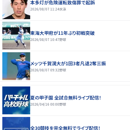
本多灯が危険運転致傷罪で起訴
2026/08/07 11:24
水泳
東海大甲府が11年ぶり初戦突破
2026/08/07 10:47
野球
メッツ千賀滉大が1回3者凡退2奪三振
2026/08/07 09:32
野球
夏の甲子園 全試合無料ライブ配信！
2026/04/16 00:00
野球
全30競技を完全無料でライブ配信！