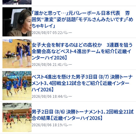
「誰かと思って…」元バレーボール日本代表 雰
囲気“激変”姿が話題「モデルさんみたいです」「め
ちゃキレイ」
2026/08/07 05:22
バレー
女子大会を制するのはどの高校か 3連覇を狙う
金蘭会高などベスト４進出チームを紹介【近畿イ
ンターハイ2026】
2026/08/06 21:41
バレー
ベスト4進出を懸けた男子3日目（8/7）決勝トーナ
メント3、4回戦全12試合をご紹介【近畿インター
ハイ2026】
2026/08/06 18:44
バレー
男子2日目（8/6）決勝トーナメント1、2回戦全21試
合の結果【近畿インターハイ2026】
2026/08/06 18:19
バレー