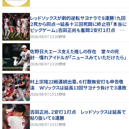
レッドソックスが劇的逆転サヨナラで８連勝！九回
２死から同点→延長十三回死闘に終止符「本当に
ビッグゲーム」吉田正尚も奮闘２安打１打点 本
拠地熱狂
2026/08/07 13:20
野球
佐野日大エース支えた推しの存在 堂々の完
封…憧れアイドルが「ニュースみていただけたら」
2026/08/07 13:20
野球
村上宗隆22戦連続出塁、６打数無安打も申告敬
遠 Ｗソックスは延長13回サヨナラ負けで３連敗
2026/08/07 13:15
野球
吉田正尚、２安打１打点 レッドソックスは延長で
粘り抜いて８連勝
2026/08/07 13:11
野球