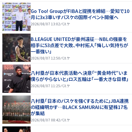
Go Too! GroupがFIBAと提携を締結…愛知で10
月に3x3車いすバスケの国際イベント開催へ
2026/08/07 13:02
バスケ
B.LEAGUE UNITEDが豪州遠征…NBLの強豪を
相手に53点差で大敗、中村拓人「悔しい気持ちが
一番強い」
2026/08/07 12:50
バスケ
八村塁が日本代表活動へ決意「“黄金時代”いま
僕らがやらないと」ロス五輪は「一番大きな目標」
2026/08/07 11:25
バスケ
八村塁「日本のバスケを強くするために」JBA連携
の経緯明かす…BLACK SAMURAIに有望株17名
が集結
2026/08/07 08:42
バスケ