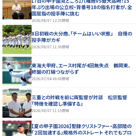
【7日の甲子園見どころ】八幡商VS健大高崎！15
年ぶり出場の公立校・背番号18の指名打者が、全
国屈指の投手陣に挑む
2026/08/07 12:25
野球
8日初戦の大分商、「チームはいい状態」 自慢の
投手陣がカギ
2026/08/07 11:30
野球
東海大甲府、エース村尾が4回無失点 鶴岡東、
終盤の打線つながらず
2026/07/04 00:00
野球
三重との対戦を前に両監督が対談 松宗監督
「特徴を確認し準備する」
2026/08/07 11:15
野球
【夏の甲子園2026】聖隷クリストファー・高部陸の
「２回加速する」規格外のストレート それでもプロ