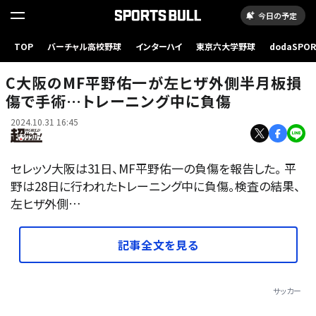
今日の予定
TOP
バーチャル高校野球
インターハイ
東京六大学野球
dodaSPO
写真：©超ワールドサッカー
（新しいタブ
C大阪のMF平野佑一が左ヒザ外側半月板損
傷で手術…トレーニング中に負傷
2024.10.31 16:45
セレッソ大阪は31日、MF平野佑一の負傷を報告した。 平
野は28日に行われたトレーニング中に負傷。検査の結果、
左ヒザ外側…
記事全文を見る
サッカー