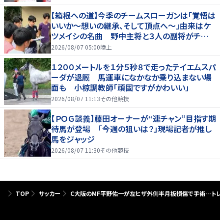
【箱根への道】今季のチームスローガンは「覚悟は
いいか～想いの継承、そして頂点へ～」由来はケ
ツメイシの名曲 野中主将と３人の副将がチーム
を引っ張る…夏合宿特集第１弾、国学院大
2026/08/07 05:00
陸上
１２００メートルを１分５秒８で走ったテイエムスパ
ーダが退厩 馬運車になかなか乗り込まない場
面も 小椋調教師「頑固ですがかわいい」
2026/08/07 11:13
その他競技
【ＰＯＧ談義】藤田オーナーが“連チャン”目指す期
待馬が登場 「今週の狙いは？」現場記者が推し
馬をジャッジ
2026/08/07 11:30
その他競技
TOP
サッカー
C大阪のMF平野佑一が左ヒザ外側半月板損傷で手術…ト