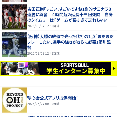
吉田正尚「すごい、すごいですね」劇的サヨナラ８
連勝に興奮 ４時間超＆延長十三回死闘 自身
のタイムリーは「ゲームが長すぎて忘れちゃいまし
た」
2026/08/07 12:55
野球
【阪神】大勝の終盤で光った代打の１点「まだまだ
プレーしたい、選手の強さがさらに必要」藤川監
督
2026/08/07 12:42
野球
球心会公式アプリ提供開始！
2026/05/27 00:00
野球