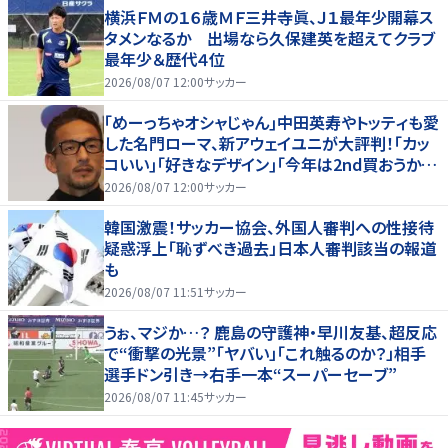
横浜ＦＭの１６歳ＭＦ三井寺眞、Ｊ１最年少開幕ス
タメンなるか 出場なら久保建英を超えてクラブ
最年少＆歴代４位
2026/08/07 12:00
サッカー
｢めーっちゃオシャじゃん｣中田英寿やトッティも愛
した名門ローマ、新アウェイユニが大評判！｢カッ
コいい｣｢好きなデザイン｣｢今年は2nd買おうか
な｣
2026/08/07 12:00
サッカー
韓国激震！サッカー協会、外国人審判への性接待
疑惑浮上「恥ずべき過去」日本人審判該当の報道
も
2026/08/07 11:51
サッカー
うぉ、マジか…？ 鹿島の守護神・早川友基、超反応
で“衝撃の光景”「ヤバい」「これ触るのか？」相手
選手ドン引き→右手一本“スーパーセーブ”
2026/08/07 11:45
サッカー