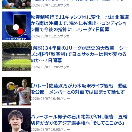
のになる」
2026/08/07 12:18
サッカー
秋春制移行でＪ１キャンプ地に変化 北は北海道
から南は沖縄まで、海外にも進出…コンディショ
ン面で今後の指針に Jリーグ７日開幕
2026/08/07 12:15
サッカー
【解説】３４年目のＪリーグが歴史的大改革 シー
ズン移行「秋春制」で日本サッカーは何が変わる
のか…７日開幕
2026/08/07 12:05
サッカー
【バレー】佐藤淑乃が乃木坂46ライブ観戦 動画
を公開 メンバーとの対面では固まって話せず
2026/08/07 10:46
バレー
バレーボール男子の石川祐希がVNL報告 五輪
切符がかかるアジア選手権へ「そしてここから」
2026/08/07 10:08
バレー