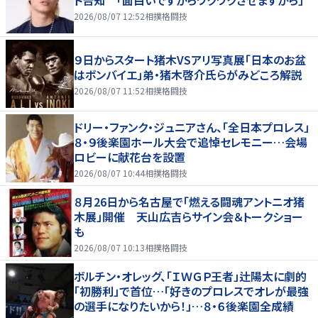
ト告知 「面白いですからワクワクさせますから」
2026/08/07 12:52
相撲格闘技
９日からスタート猪木VSアリ写真展「日本のお盆
はボンバイエ」弟・猪木啓介氏らがみどころ解説
2026/08/07 11:52
相撲格闘技
ドリー・ファンク・ジュニアさん、「全日本プロレス」
８・９後楽園ホール大会で追悼セレモニー…会場
ロビーに献花台を設置
2026/08/07 10:44
相撲格闘技
８月26日から名古屋で「燃える闘魂アントニオ猪
木展」開催 天山広吉らサイン会＆トークショー
も
2026/08/07 10:13
相撲格闘技
ボルチン・オレッグ、「ＩＷＧＰ王者」辻陽太に劇的
「初勝利」で首位…「好きのプロレスでオレが最強
の選手になりたいから！」…８・６後楽園全成績