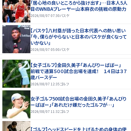
「居心地の良いところから抜け出す」…日本人5人
目のWNBAプレーヤー山本麻衣の挑戦の原動力
2026/08/07 07:30
バスケ
【バスケ】八村塁が語った日本代表への熱い思い
「今、僕らがやらないと日本のバスケが良くなって
いかない」
2026/08/07 05:00
バスケ
【女子ゴルフ】金田久美子「あんびりーばぼー」
前戦で通算５００試合出場を達成！ １４日は３７
歳バースデー
2026/08/07 12:35
ゴルフ
女子ゴルフ500試合出場の金田久美子「あんびり
ーばぼー」「あれだけ嫌だったゴルフが…」
2026/08/07 11:32
ゴルフ
【ゴルフ】ヘッドスピードを上げるための身体の使