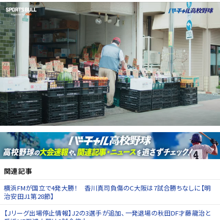
関連記事
横浜FMが国立で4発大勝！ 香川真司負傷のC大阪は7試合勝ちなしに【明
治安田J1第28節】
【Jリーグ出場停止情報】J2の3選手が追加、一発退場の秋田DF才藤龍治と