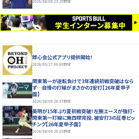
2026/08/08 23:29
野球
球心会公式アプリ提供開始！
2026/05/27 00:00
野球
関東第一が逆転負けで3年連続初戦突破はなら
ず…自慢の打線がまさかの3安打【26年夏甲子
園】
2026/08/08 20:37
野球
英明が15年ぶり夏初戦突破！左腕エースが強打・
関東第一打線に無四球完投、被安打3の圧巻ピッ
チング【26年夏甲子園】
2026/08/08 20:35
野球