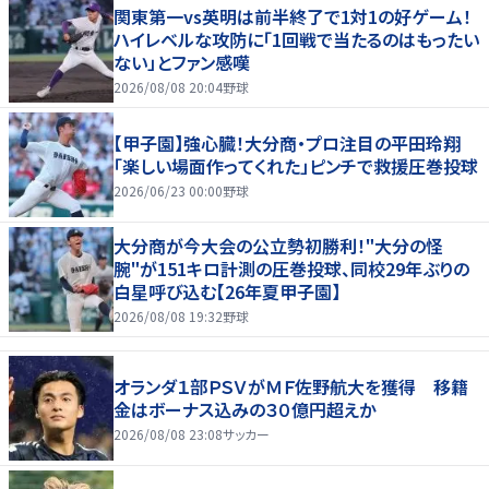
関東第一vs英明は前半終了で1対1の好ゲーム！
ハイレベルな攻防に「1回戦で当たるのはもったい
ない」とファン感嘆
2026/08/08 20:04
野球
【甲子園】強心臓！大分商・プロ注目の平田玲翔
「楽しい場面作ってくれた」ピンチで救援圧巻投球
2026/06/23 00:00
野球
大分商が今大会の公立勢初勝利！"大分の怪
腕"が151キロ計測の圧巻投球、同校29年ぶりの
白星呼び込む【26年夏甲子園】
2026/08/08 19:32
野球
オランダ１部ＰＳＶがＭＦ佐野航大を獲得 移籍
金はボーナス込みの３０億円超えか
2026/08/08 23:08
サッカー