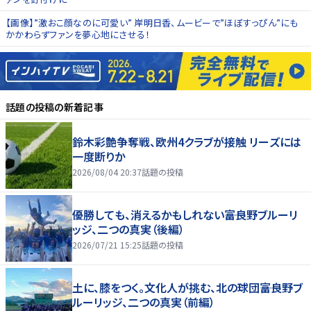
【画像】”激おこ顔なのに可愛い” 岸明日香、ムービーで”ほぼすっぴん”にも
かかわらずファンを夢心地にさせる！
話題の投稿
の新着記事
鈴木彩艶争奪戦、欧州4クラブが接触 リーズには
一度断りか
2026/08/04 20:37
話題の投稿
優勝しても、消えるかもしれない――富良野ブルーリ
ッジ、二つの真実（後編）
2026/07/21 15:25
話題の投稿
土に、膝をつく。文化人が挑む、北の球団――富良野ブ
ルーリッジ、二つの真実（前編）