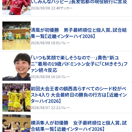
い。みんなハッピー」長友佑都の現役続行に言及
2026/08/08 22:48
サッカー
清風が初優勝 男子最終順位と個人賞、試合結
果一覧【近畿インターハイ2026】
2026/08/08 18:01
バレー
「いつも笑顔で楽しそうなので…」黄色“新ユ
ニ”着用の19歳バドミントン女子に「CMきそう」フ
ァン続々反応
2026/08/08 16:10
バレー
前回大会王者の鎮西高らすべてのシード校がベ
スト4入り 大会最終日の勝負の行方は【近畿イン
ターハイ2026】
2026/08/07 22:22
バレー
横浜隼人が初優勝 女子最終順位と個人賞、試
合結果一覧【近畿インターハイ2026】