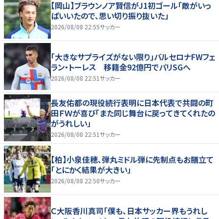
【岡山】ブラウンノア賢信がJ1初ゴール「敵がいっ
ぱいいたので、思い切り振り抜いた」
2026/08/08 22:55
サッカー
「大きなサプライズがない限り」バルセロナFWフェ
ラン・トーレス 移籍金92億円でパリSGへ
2026/08/08 22:51
サッカー
長友佑都の現役続行表明に日本代表で共闘の町
田ＦＷが喜び「また同じ舞台に戻ってきてくれたの
がうれしい」
2026/08/08 22:51
サッカー
【柏】小泉佳穂、弾丸ミドル弾に先制点もお膳立て
「とにかく結果が大きい」
2026/08/08 22:50
サッカー
Ｃ大阪香川真司「僕も、日本サッカー界もうれし