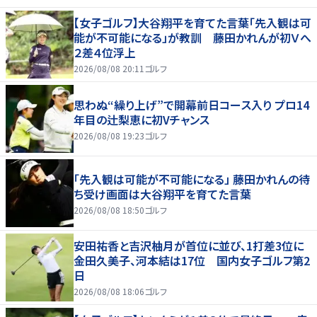
【女子ゴルフ】大谷翔平を育てた言葉「先入観は可
能が不可能になる」が教訓 藤田かれんが初Ｖへ
２差４位浮上
2026/08/08 20:11
ゴルフ
思わぬ“繰り上げ”で開幕前日コース入り プロ14
年目の辻梨恵に初Vチャンス
2026/08/08 19:23
ゴルフ
「先入観は可能が不可能になる」 藤田かれんの待
ち受け画面は大谷翔平を育てた言葉
2026/08/08 18:50
ゴルフ
安田祐香と吉沢柚月が首位に並び、1打差3位に
金田久美子、河本結は17位 国内女子ゴルフ第2
日
2026/08/08 18:06
ゴルフ