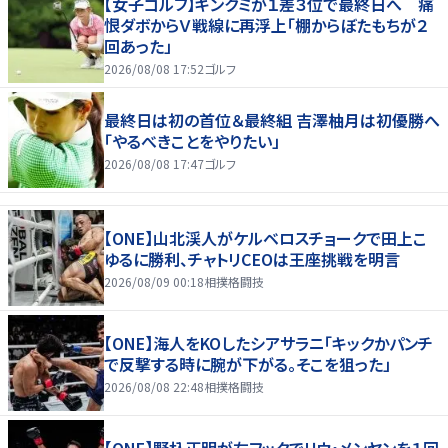
【女子ゴルフ】キンクミが１差３位で最終日へ 痛
恨ダボからＶ戦線に再浮上「棚からぼたもちが２
回あった」
2026/08/08 17:52
ゴルフ
最終日は初の首位＆最終組 吉澤柚月は初優勝へ
「やるべきことをやりたい」
2026/08/08 17:47
ゴルフ
【ONE】山北渓人がケルベロスチョークで田上こ
ゆるに勝利、チャトリCEOは王座挑戦を明言
2026/08/09 00:18
相撲格闘技
【ONE】海人をKOしたシアサラニ「キックかパンチ
で反撃する時に腕が下がる。そこを狙った」
2026/08/08 22:48
相撲格闘技
【ONE】野杁正明が左フックでリウ・メンヤンを１回