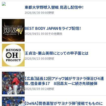
東都大学野球入替戦 見逃し配信中！
2026/06/30 00:00
野球
BEST BODY JAPANをライブ配信！
2026/04/01 00:00
その他競技
王貞治・栗山英樹にとっての甲子園とは
2026/06/15 00:00
野球
【広島】延長12回アドゥワ誠がサヨナラ弾浴び４連
敗、借金最多17 ８回高太一に続き先頭被弾
2026/08/09 00:24
野球
【DeNA】筒香嘉智がサヨナラ弾「接戦でもものに