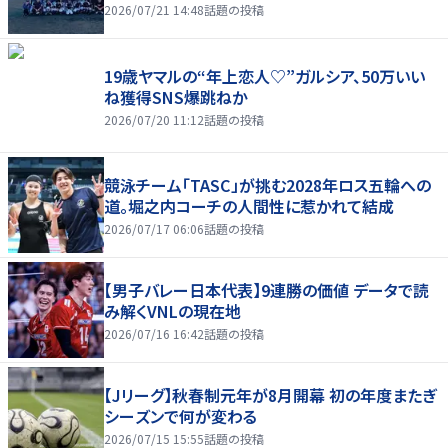
2026/07/21 14:48
話題の投稿
19歳ヤマルの“年上恋人♡”ガルシア、50万いい
ね獲得SNS爆跳ねか
2026/07/20 11:12
話題の投稿
競泳チーム「TASC」が挑む2028年ロス五輪への
道。堀之内コーチの人間性に惹かれて結成
2026/07/17 06:06
話題の投稿
【男子バレー日本代表】9連勝の価値 データで読
み解くVNLの現在地
2026/07/16 16:42
話題の投稿
【Jリーグ】秋春制元年が8月開幕 初の年度またぎ
シーズンで何が変わる
2026/07/15 15:55
話題の投稿