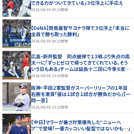
できる力がついてきている」３位浮上に手応え
2026/08/09 00:24
野球
【DeNA】筒香嘉智サヨナラ弾で３位浮上「本当に
全員で勝ち取った勝利」
2026/08/09 00:23
野球
広島・新井監督 同点被弾で１３戦ぶり失点の高
太一に「ずっとゼロで帰ってきてくれている。そう
いう日もある」チームは延長十二回に今季８度目
サヨナラ負け
2026/08/08 23:56
野球
阪神・平田２軍監督がスーパーリリーフの１年目
右腕を激賞「彼は１試合１試合が勝負だから」【一
問一答】
2026/08/08 23:32
野球
【中日】マラーが暑さ対策優先した“ニューヘ
ア”で登場「一番カッコいい髪型ではないかも…」