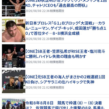
KO、チャトリCEOも「過去最高の野杁」
2026/08/08 22:36
相撲格闘技
新日本プロレス「Ｇ１」Ｂブロック「大混戦」…カラ
ム・ニューマン、ゲイブ・キッド、成田蓮が「勝ち点１
０」で首位タイ…８・８横浜全成績
2026/08/08 21:20
相撲格闘技
【ONE】SB王者・笠原弘希がRISE王者・塩川琉斗
に勝利、ハイドレ失敗の理由も明かす
2026/08/08 21:03
相撲格闘技
【ONE】元SB王者の海人がまさかの２戦連続１回
KO負け、シアサラニの左ハイキックで失神
2026/08/08 21:02
相撲格闘技
令和８年８月８日 競馬で枠連（８）－（８）決着
は？ 佐賀競馬で飛び出した衝撃の８Ｒ、馬番８、