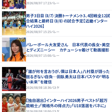
2026/08/07 17:23
バレー
男子3日目（8/7）決勝トーナメント3、4回戦全12試
合結果と最終日（8/8）の試合予定【近畿インター
ハイ2026】
2026/08/07 15:25
バレー
バレーボール大友愛さん 日本代表の長女・美空
とディズニーシー カチューシャ着けて動画撮影
2026/08/07 15:08
バレー
「誰が何を言おうが、僕は日本人」八村塁が語った
揺るぎない自負…田臥勇太は日本バスケの“明る
い未来”を確信
2026/08/08 18:36
バスケ
【独自選出】インターハイ2026男子ベスト5「超万
能戦士」「規格外の得点力」「U18落選をバネに」
2026/08/08 18:00
バスケ