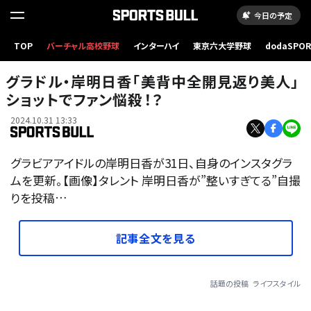
今日の予定
TOP
バーチャル高校野球
インターハイ
東京六大学野球
dodaSPO
（新しいタブ
グラドル・岸明日香「美背中全開見返り美人」
ショットでファン悩殺！？
2024.10.31 13:33
グラビアアイドルの岸明日香が31日、自身のインスタグラ
ムを更新。【画像】タレント 岸明日香が”整いすぎてる”自撮
りを投稿…
記事全文を見る
話題の投稿
ライフスタイル