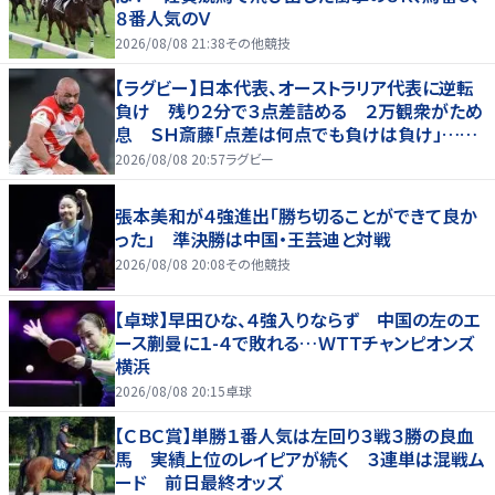
８番人気のＶ
2026/08/08 21:38
その他競技
【ラグビー】日本代表、オーストラリア代表に逆転
負け 残り２分で３点差詰める ２万観衆がため
息 ＳＨ斎藤「点差は何点でも負けは負け」…前
半にＳＯ伊藤龍が先制トライ、３２ー３５で惜敗
2026/08/08 20:57
ラグビー
張本美和が４強進出「勝ち切ることができて良か
った」 準決勝は中国・王芸迪と対戦
2026/08/08 20:08
その他競技
【卓球】早田ひな、４強入りならず 中国の左のエ
ース蒯曼に１-４で敗れる…ＷＴＴチャンピオンズ
横浜
2026/08/08 20:15
卓球
【ＣＢＣ賞】単勝１番人気は左回り３戦３勝の良血
馬 実績上位のレイピアが続く ３連単は混戦ム
ード 前日最終オッズ