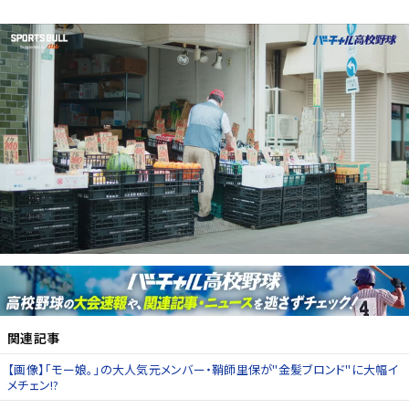
関連記事
【画像】「モー娘。」の大人気元メンバー・鞘師里保が"金髪ブロンド"に大幅イ
メチェン!?