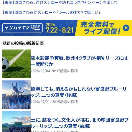
【画像】道重さゆみ、再びスシローを訪れコラボキャンペーンを楽しむ
【画像】道重さゆみがスシローへ「シールGETできて嬉しい」
話題の投稿
の新着記事
鈴木彩艶争奪戦、欧州4クラブが接触 リーズには
一度断りか
2026/08/04 20:37
話題の投稿
優勝しても、消えるかもしれない――富良野ブルーリ
ッジ、二つの真実（後編）
2026/07/21 15:25
話題の投稿
土に、膝をつく。文化人が挑む、北の球団――富良野ブ
ルーリッジ、二つの真実（前編）