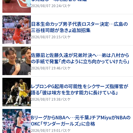
2026/08/07 20:24
バスケ
日本生命カップ男子代表ロスター決定…広島の
三谷桂司朗が急きょ追加招集
2026/08/07 20:15
バスケ
佐藤凪と佐藤久遠が兄弟対決へ…弟は八村から
の手紙で発奮「虎のように立ち向かっていけたら」
2026/08/07 19:46
バスケ
レブロンPG起用の可能性をシクサーズ指揮官が
語る「彼は味方を生かす能力に長けている」
2026/08/07 19:38
バスケ
BリーグからNBAへ…元千葉JチアMiyuがNBAの
OKC「サンダーガールズ」に合格
2026/08/07 19:01
バスケ