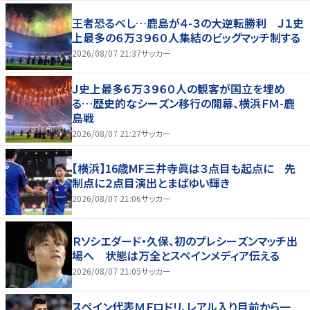
王者恐るべし…鹿島が４-３の大逆転勝利 Ｊ１史
上最多の６万３９６０人集結のビッグマッチ制する
2026/08/07 21:37
サッカー
Ｊ史上最多６万３９６０人の観客が国立を埋め
る…歴史的なシーズン移行の開幕、横浜ＦＭ-鹿
島戦
2026/08/07 21:27
サッカー
【横浜】16歳MF三井寺眞は３点目も起点に 先
制点に２点目演出とまばゆい輝き
2026/08/07 21:06
サッカー
Ｒソシエダード・久保、初のプレシーズンマッチ出
場へ 状態は万全とスペインメディア伝える
2026/08/07 21:05
サッカー
スペイン代表ＭＦロドリ、レアル入り目前から一