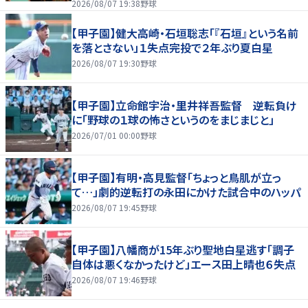
2026/08/07 19:38
野球
【甲子園】健大高崎・石垣聡志「『石垣』という名前
を落とさない」１失点完投で２年ぶり夏白星
2026/08/07 19:30
野球
【甲子園】立命館宇治・里井祥吾監督 逆転負け
に「野球の１球の怖さというのをまじまじと」
2026/07/01 00:00
野球
【甲子園】有明・高見監督「ちょっと鳥肌が立っ
て…」劇的逆転打の永田にかけた試合中のハッパ
2026/08/07 19:45
野球
【甲子園】八幡商が15年ぶり聖地白星逃す「調子
自体は悪くなかったけど」エース田上晴也６失点
2026/08/07 19:46
野球