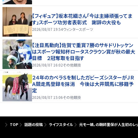
【フィギュア】坂本花織さん「今は主婦頑張ってま
す」スポーツ功労者表彰式 謝辞の大役も
2026/08/07 19:54
ウィンタースポーツ
【注目馬動向】佐賀で重賞７勝のサキドリトッケン
はスポーツ報知杯ロータスクラウン賞が秋の最大
目標 ２冠奪取を目指す
2026/08/07 16:02
その他競技
２４年のカペラＳを制したガビーズシスターがＪＲ
Ａ競走馬登録を抹消 今後は大井競馬に移籍予
定
2026/08/07 15:06
その他競技
TOP
話題の投稿
ライフスタイル
元モー娘。の鞘師里保が人生初のレッ