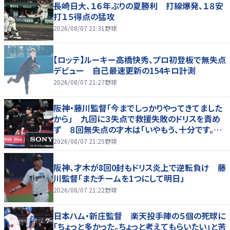
長崎日大、１６年ぶりの夏勝利 打線爆発、１８安
打１５得点の猛攻
2026/08/07 21:31
野球
【ロッテ】ルーキー高橋快秀、プロ初登板で無失点
デビュー 自己最速更新の154キロ計測
2026/08/07 21:27
野球
阪神・藤川監督「今までしっかりやってきてました
から」 九回に３失点で救援失敗のドリスを責め
ず ８回無失点の才木は「いやもう、十分です。あ
の回まででも十分な仕事でしたか」
2026/08/07 21:25
野球
阪神、才木が8回0封もドリス炎上で逆転負け 藤
川監督「またチームを1つにして明日」
2026/08/07 21:22
野球
日本ハム・新庄監督 楽天投手陣の５個の死球に
「ちょっと多かった。ちょっと考えてもらいたい」と苦