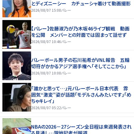
とディズニーシー カチューシャ着けて動画撮影
2026/08/07 15:08
バレー
【バレー】佐藤淑乃が乃木坂46ライブ観戦 動画
を公開 メンバーとの対面では固まって話せず
2026/08/07 10:46
バレー
バレーボール男子の石川祐希がVNL報告 五輪
切符がかかるアジア選手権へ「そしてここから」
2026/08/07 10:08
バレー
「誰かと思って…」元バレーボール日本代表 雰
囲気“激変”姿が話題「モデルさんみたいです」「め
ちゃキレイ」
2026/08/07 05:22
バレー
NBAの2026－27シーズン全日程は来週発表され
る見通し…現地記者が報道