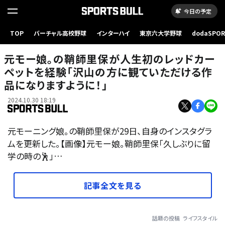
今日の予定
TOP
バーチャル高校野球
インターハイ
東京六大学野球
dodaSPO
（新しいタブ
元モー娘。の鞘師里保が人生初のレッドカー
ペットを経験「沢山の方に観ていただける作
品になりますように！」
2024.10.30 18:19
元モーニング娘。の鞘師里保が29日、自身のインスタグラ
ムを更新した。【画像】元モー娘。鞘師里保「久しぶりに留
学の時の🕺」…
記事全文を見る
話題の投稿
ライフスタイル