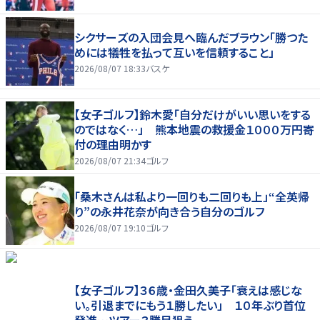
シクサーズの入団会見へ臨んだブラウン「勝つた
めには犠牲を払って互いを信頼すること」
2026/08/07 18:33
バスケ
【女子ゴルフ】鈴木愛「自分だけがいい思いをする
のではなく…」 熊本地震の救援金１０００万円寄
付の理由明かす
2026/08/07 21:34
ゴルフ
「桑木さんは私より一回りも二回りも上」“全英帰
り”の永井花奈が向き合う自分のゴルフ
2026/08/07 19:10
ゴルフ
【女子ゴルフ】３６歳・金田久美子「衰えは感じな
い。引退までにもう１勝したい」 １０年ぶり首位
発進…ツアー３勝目狙う