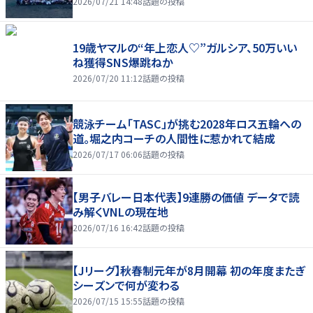
2026/07/21 14:48
話題の投稿
19歳ヤマルの“年上恋人♡”ガルシア、50万いい
ね獲得SNS爆跳ねか
2026/07/20 11:12
話題の投稿
競泳チーム「TASC」が挑む2028年ロス五輪への
道。堀之内コーチの人間性に惹かれて結成
2026/07/17 06:06
話題の投稿
【男子バレー日本代表】9連勝の価値 データで読
み解くVNLの現在地
2026/07/16 16:42
話題の投稿
【Jリーグ】秋春制元年が8月開幕 初の年度またぎ
シーズンで何が変わる
2026/07/15 15:55
話題の投稿