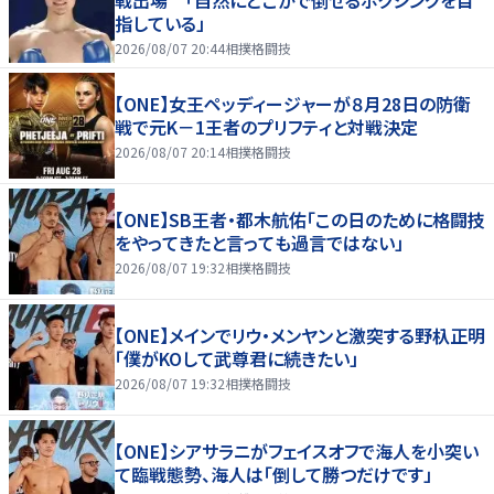
指している」
2026/08/07 20:44
相撲格闘技
【ONE】女王ペッディージャーが８月28日の防衛
戦で元K－1王者のプリフティと対戦決定
2026/08/07 20:14
相撲格闘技
【ONE】SB王者・都木航佑「この日のために格闘技
をやってきたと言っても過言ではない」
2026/08/07 19:32
相撲格闘技
【ONE】メインでリウ・メンヤンと激突する野杁正明
「僕がKOして武尊君に続きたい」
2026/08/07 19:32
相撲格闘技
【ONE】シアサラニがフェイスオフで海人を小突い
て臨戦態勢、海人は「倒して勝つだけです」