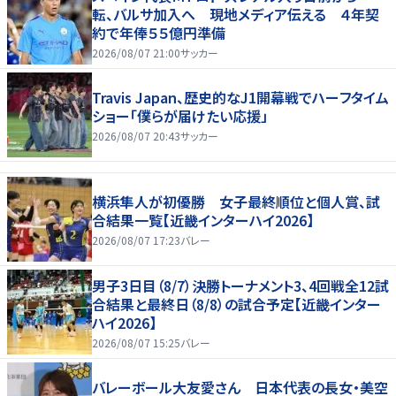
転、バルサ加入へ 現地メディア伝える ４年契
約で年俸５５億円準備
2026/08/07 21:00
サッカー
Travis Japan、歴史的なJ1開幕戦でハーフタイム
ショー「僕らが届けたい応援」
2026/08/07 20:43
サッカー
横浜隼人が初優勝 女子最終順位と個人賞、試
合結果一覧【近畿インターハイ2026】
2026/08/07 17:23
バレー
男子3日目（8/7）決勝トーナメント3、4回戦全12試
合結果と最終日（8/8）の試合予定【近畿インター
ハイ2026】
2026/08/07 15:25
バレー
バレーボール大友愛さん 日本代表の長女・美空