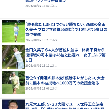
2026/08/07 18:50
ゴルフ
「歳も歳だしあと1つぐらい勝ちたい」36歳の金田
久美子 プロアマ通算553試合で10年ぶり5度目の
首位発進
2026/08/07 18:27
ゴルフ
金田久美子ら４人が首位に並ぶ 体調不良から
復帰戦の河本結は45位と出遅れ 女子ゴルフ第
１日
2026/08/07 18:11
ゴルフ
首位タイ発進の鈴木愛「優勝争いがしたい」大会
前に熊本の被災地へ1000万円の救援金贈る
2026/08/07 18:06
ゴルフ
丸元大五郎、９・２３大阪でユース世界王座決定
戦出場 「自然にどこかで倒せるボクシングを目