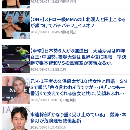
2026/08/07 19:08
相撲格闘技
【ONE】ストロー級MMAの山北渓人と田上こゆる
が額つけてバチバチフェイスオフ
2026/08/07 18:49
相撲格闘技
【卓球】日本勢６人が８強進出 大藤沙月は昨年
女王・中国勢、篠塚大登は世界４位に挑戦 準決
勝で張本智和ＶＳ松島輝空が実現なるか」
2026/08/07 19:58
卓球
元Ｋ-１王者の久保優太が１０代女性と再婚 ＳＮ
Ｓで報告「色々言われそうですが…」も「いつも一
番近くで支えてくれる彼女と共に、笑顔あふれる
家庭を築いていきたい」
2026/08/07 20:01
その他競技
水連幹部「かなり重く受け止めている」 競泳・本
多灯が危険運転致傷起訴
2026/08/07 19:43
水泳