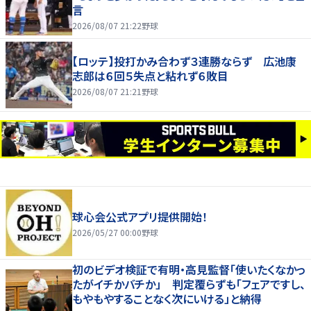
言
2026/08/07 21:22
野球
【ロッテ】投打かみ合わず３連勝ならず 広池康
志郎は６回５失点と粘れず６敗目
2026/08/07 21:21
野球
球心会公式アプリ提供開始！
2026/05/27 00:00
野球
初のビデオ検証で有明・高見監督「使いたくなかっ
たがイチかバチか」 判定覆らずも「フェアですし、
もやもやすることなく次にいける」と納得