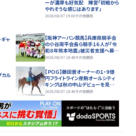
ーが濃厚も好気配 陣営「初戦から
やれそうな感じはあります」
2026/08/07 19:00
その他競技
【阪神アーバン競馬】兵庫県騎手会
ーギャ
の小谷周平会長ら騎手１６人が「令
和８年熊本地震」被災者支援へ募金
活動
2026/08/07 18:48
その他競技
【ＰＯＧ】藤田晋オーナーの１・９億
プカル
円フライトライン産駒オールシティ
キングは秋の中山デビューを見据え
る
2026/08/07 18:40
その他競技