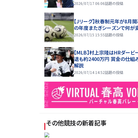
2026/07/17 06:06
話題の投稿
【Jリーグ】秋春制元年が8月開
の年度またぎシーズンで何が
2026/07/15 15:55
話題の投稿
【MLB】村上宗隆はHRダービ
退も約2400万円 賞金の仕組
解説
2026/07/14 14:52
話題の投稿
その他競技
の新着記事