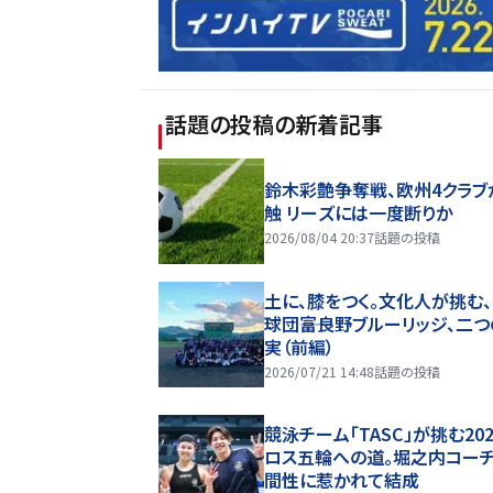
話題の投稿
の新着記事
鈴木彩艶争奪戦、欧州4クラブ
触 リーズには一度断りか
2026/08/04 20:37
話題の投稿
土に、膝をつく。文化人が挑む
球団――富良野ブルーリッジ、二
実（前編）
2026/07/21 14:48
話題の投稿
競泳チーム「TASC」が挑む20
ロス五輪への道。堀之内コー
間性に惹かれて結成