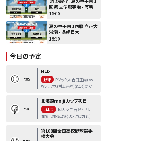
【配信終了】夏の甲子園 1
回戦 立命館宇治 - 有明
16:00
夏の甲子園 1回戦 立正大
淞南 - 長崎日大
18:30
今日の予定
MLB
7:05
野球
Rソックス(吉田正尚) vs.
Wソックス(村上宗隆)(8:10)ほか
北海道meiji カップ初日
7:30
ゴルフ
国内女子 吉澤柚月、
佐藤心結ら出場(リンクは外部)
第108回全国高校野球選手
権大会