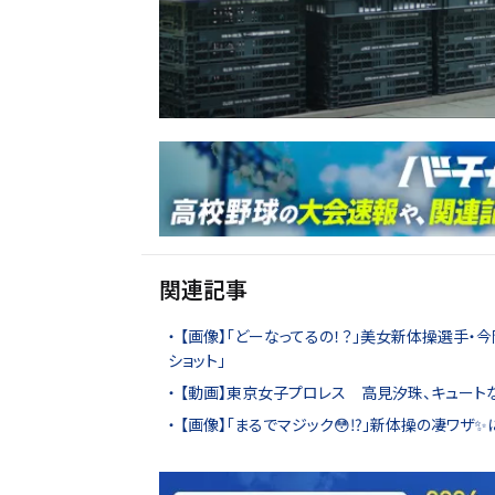
関連記事
【画像】「どーなってるの！？」美女新体操選手・今
ショット」
【動画】東京女子プロレス 高見汐珠、キュート
【画像】「まるでマジック😳⁉️」新体操の凄ワザ✨