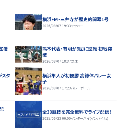
横浜FM・三井寺が歴史的開幕1号
2026/08/07 19:33
サッカー
定覆
熊本代表・有明が9回に逆転 初戦突
破
2026/08/07 18:37
野球
がスタ
横浜隼人が初優勝 高総体バレー女
子
2026/08/07 17:23
バレーボール
配
全30競技を完全無料でライブ配信！
2025/06/23 00:00
インターハイ(インハイ.tv)