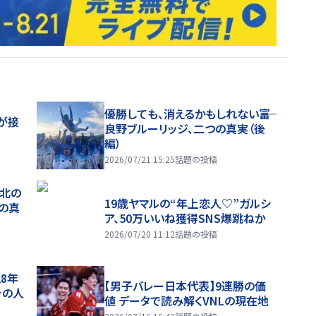
優勝しても、消えるかもしれない――富
が接
良野ブルーリッジ、二つの真実（後
編）
2026/07/21 15:25
話題の投稿
、北の
19歳ヤマルの“年上恋人♡”ガルシ
つの真
ア、50万いいね獲得SNS爆跳ねか
2026/07/20 11:12
話題の投稿
28年
【男子バレー日本代表】9連勝の価
チの人
値 データで読み解くVNLの現在地