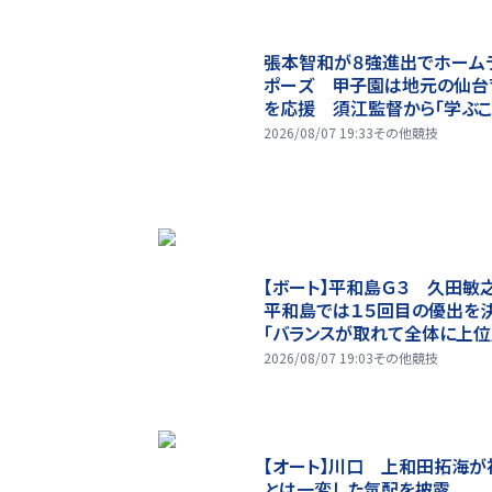
張本智和が８強進出でホーム
ポーズ 甲子園は地元の仙台
を応援 須江監督から「学ぶ
ある。僕が野球をやっていたら
2026/08/07 19:33
その他競技
たかった」
【ボート】平和島Ｇ３ 久田敏
平和島では１５回目の優出を
「バランスが取れて全体に上位
2026/08/07 19:03
その他競技
【オート】川口 上和田拓海が
とは一変した気配を披露