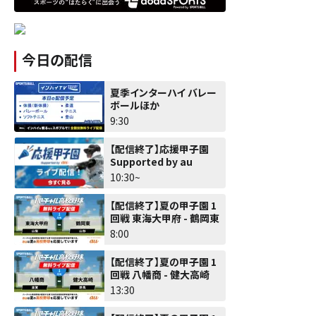
今日の配信
夏季インターハイ バレー
ボールほか
9:30
【配信終了】応援甲子園
Supported by au
10:30~
【配信終了】夏の甲子園 1
回戦 東海大甲府 - 鶴岡東
8:00
【配信終了】夏の甲子園 1
回戦 八幡商 - 健大高崎
13:30