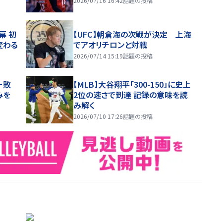
2026/07/16 16:42
話題の投稿
幕 初
【UFC】朝倉海の次戦が決定 上海
変わる
でアオリチロンと対戦
2026/07/14 15:19
話題の投稿
ー敗
【MLB】大谷翔平「300-150」に史上
みを
2位の速さで到達 記録の意味を読
み解く
2026/07/10 17:26
話題の投稿