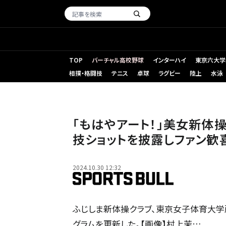
TOP
バーチャル高校野球
インターハイ
東京六大学
相撲・格闘技
テニス
卓球
ラグビー
陸上
水泳
「もはやアート！」美女新体
技ショットを披露しファン歓
2024.10.30 12:32
ふじしま新体操クラブ、東京女子体育大学
グラムを更新した。【画像】村上茉…