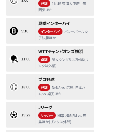
8:00
野球
1回戦 東海大甲府 - 鶴
岡東ほか
夏季インターハイ
9:30
インターハイ
バレーボール女
子決勝ほか
WTTチャンピオンズ横浜
11:00
卓球
男女シングルス2回戦(リ
ンクは外部)
プロ野球
18:00
野球
DeNA vs. 広島、日本ハ
ム vs. 楽天ほか
Jリーグ
19:25
サッカー
開幕 横浜FM vs. 鹿
島ほか(リンクは外部)