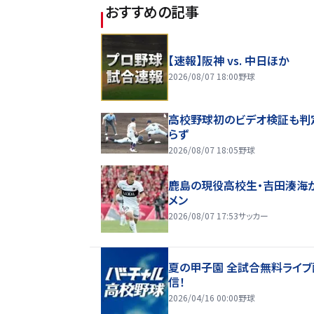
おすすめの記事
【速報】阪神 vs. 中日ほか
2026/08/07 18:00
野球
高校野球初のビデオ検証も判
らず
2026/08/07 18:05
野球
鹿島の現役高校生・吉田湊海
メン
2026/08/07 17:53
サッカー
夏の甲子園 全試合無料ライブ
信！
2026/04/16 00:00
野球