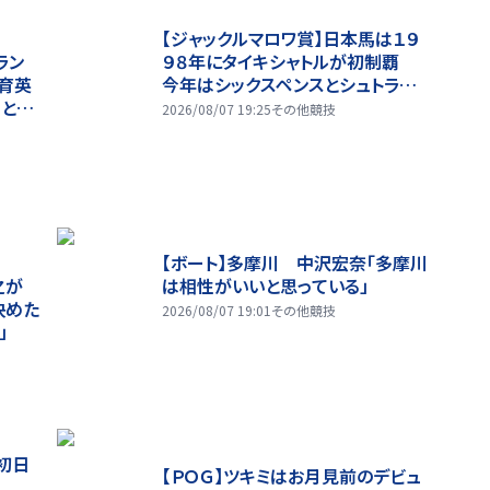
【ジャックルマロワ賞】日本馬は１９
ラン
９８年にタイキシャトルが初制覇
育英
今年はシックスペンスとシュトラウ
ことも
スが参戦
2026/08/07 19:25
その他競技
入り
【ボート】多摩川 中沢宏奈「多摩川
之が
は相性がいいと思っている」
決めた
2026/08/07 19:01
その他競技
」
初日
【ＰＯＧ】ツキミはお月見前のデビュ