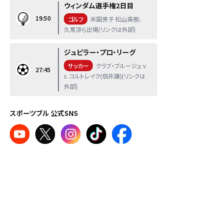
ウィンダム選手権2日目
19:50
ゴルフ
米国男子 松山英樹、
久常涼ら出場(リンクは外部)
ジュピラー・プロ・リーグ
サッカー
クラブ・ブルージュ v
27:45
s. コルトレイク(倍井謙)(リンクは
外部)
スポーツブル 公式SNS