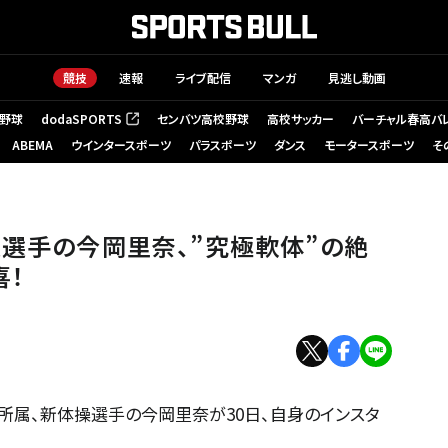
競技
速報
ライブ配信
マンガ
見逃し動画
野球
dodaSPORTS
センバツ高校野球
高校サッカー
バーチャル春高バ
（新しいタブで開く）
ABEMA
ウインタースポーツ
パラスポーツ
ダンス
モータースポーツ
そ
操選手の今岡里奈、”究極軟体”の絶
喜！
所属、新体操選手の今岡里奈が30日、自身のインスタ