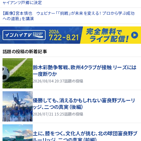
ャイアンツ戸郷に決定
【画像】宮本慎也 ウェビナー「「挑戦」が未来を変える！ プロから学ぶ成功
への道筋」を講演
話題の投稿
の新着記事
鈴木彩艶争奪戦、欧州4クラブが接触 リーズには
一度断りか
2026/08/04 20:37
話題の投稿
優勝しても、消えるかもしれない――富良野ブルーリ
ッジ、二つの真実（後編）
2026/07/21 15:25
話題の投稿
土に、膝をつく。文化人が挑む、北の球団――富良野ブ
ルーリッジ、二つの真実（前編）