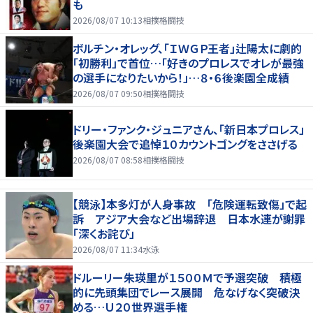
も
2026/08/07 10:13
相撲格闘技
ボルチン・オレッグ、「ＩＷＧＰ王者」辻陽太に劇的
「初勝利」で首位…「好きのプロレスでオレが最強
の選手になりたいから！」…８・６後楽園全成績
2026/08/07 09:50
相撲格闘技
ドリー・ファンク・ジュニアさん、「新日本プロレス」
後楽園大会で追悼１０カウントゴングをささげる
2026/08/07 08:58
相撲格闘技
【競泳】本多灯が人身事故 「危険運転致傷」で起
訴 アジア大会など出場辞退 日本水連が謝罪
「深くお詫び」
2026/08/07 11:34
水泳
ドルーリー朱瑛里が１５００Ｍで予選突破 積極
的に先頭集団でレース展開 危なげなく突破決
める…Ｕ２０世界選手権