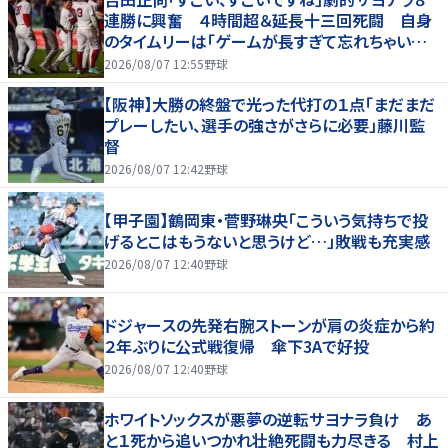
連勝に興奮 ４時間超＆延長十三回死闘 自身
のタイムリーは「ゲームが長すぎて忘れちゃいまし
た」
2026/08/07 12:55
野球
【阪神】大勝の終盤で光った代打の１点「まだまだ
プレーしたい、選手の強さがさらに必要」藤川監
督
2026/08/07 12:42
野球
【甲子園】鶴岡東・菅野琳央「こういう気持ちで投
げるとこはもうないと思うけど…」敗戦も充実感
2026/08/07 12:40
野球
ドジャースの先発右腕ストーンが肩の炎症から約
２年ぶりに公式戦復帰 傘下3Aで好投
2026/08/07 12:40
野球
ホワイトソックスが悪夢の逆転サヨナラ負け あ
と１死から追いつかれ壮絶死闘も力尽きる 村上