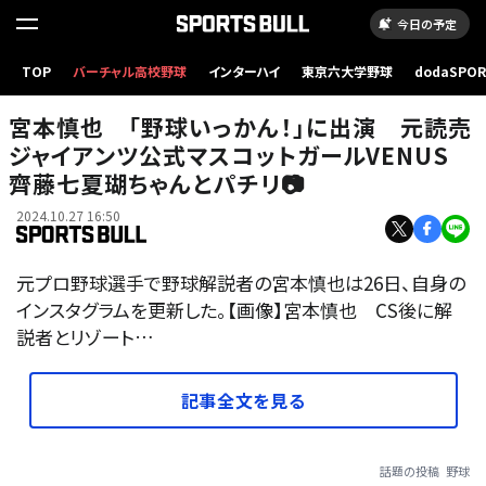
今日の予定
TOP
バーチャル高校野球
インターハイ
東京六大学野球
dodaSPO
（新しいタブ
宮本慎也 「野球いっかん！」に出演 元読売
ジャイアンツ公式マスコットガールVENUS
齊藤七夏瑚ちゃんとパチリ📷
2024.10.27 16:50
元プロ野球選手で野球解説者の宮本慎也は26日、自身の
インスタグラムを更新した。【画像】宮本慎也 CS後に解
説者とリゾート…
記事全文を見る
話題の投稿
野球