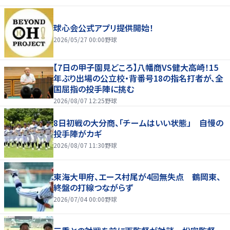
球心会公式アプリ提供開始！
2026/05/27 00:00
野球
【7日の甲子園見どころ】八幡商VS健大高崎！15
年ぶり出場の公立校・背番号18の指名打者が、全
国屈指の投手陣に挑む
2026/08/07 12:25
野球
8日初戦の大分商、「チームはいい状態」 自慢の
投手陣がカギ
2026/08/07 11:30
野球
東海大甲府、エース村尾が4回無失点 鶴岡東、
終盤の打線つながらず
2026/07/04 00:00
野球