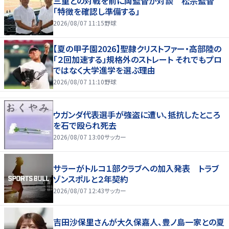
三重との対戦を前に両監督が対談 松宗監督
「特徴を確認し準備する」
2026/08/07 11:15
野球
【夏の甲子園2026】聖隷クリストファー・高部陸の
「２回加速する」規格外のストレート それでもプロ
ではなく大学進学を選ぶ理由
2026/08/07 11:10
野球
ウガンダ代表選手が強盗に遭い、抵抗したところ
を石で殴られ死去
2026/08/07 13:00
サッカー
サラーがトルコ１部クラブへの加入発表 トラブ
ゾンスポルと２年契約
2026/08/07 12:43
サッカー
吉田沙保里さんが大久保嘉人、豊ノ島一家との夏