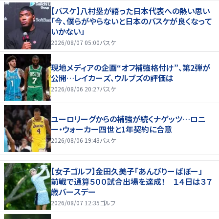
【バスケ】八村塁が語った日本代表への熱い思い
「今、僕らがやらないと日本のバスケが良くなって
いかない」
2026/08/07 05:00
バスケ
現地メディアの企画“オフ補強格付け”、第2弾が
公開…レイカーズ、ウルブズの評価は
2026/08/06 20:27
バスケ
ユーロリーグからの補強が続くナゲッツ…ロニ
ー・ウォーカー四世と1年契約に合意
2026/08/06 19:43
バスケ
【女子ゴルフ】金田久美子「あんびりーばぼー」
前戦で通算５００試合出場を達成！ １４日は３７
歳バースデー
2026/08/07 12:35
ゴルフ