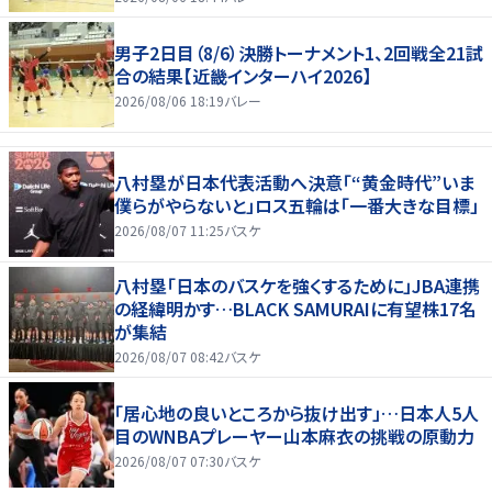
男子2日目（8/6）決勝トーナメント1、2回戦全21試
合の結果【近畿インターハイ2026】
2026/08/06 18:19
バレー
八村塁が日本代表活動へ決意「“黄金時代”いま
僕らがやらないと」ロス五輪は「一番大きな目標」
2026/08/07 11:25
バスケ
八村塁「日本のバスケを強くするために」JBA連携
の経緯明かす…BLACK SAMURAIに有望株17名
が集結
2026/08/07 08:42
バスケ
「居心地の良いところから抜け出す」…日本人5人
目のWNBAプレーヤー山本麻衣の挑戦の原動力
2026/08/07 07:30
バスケ