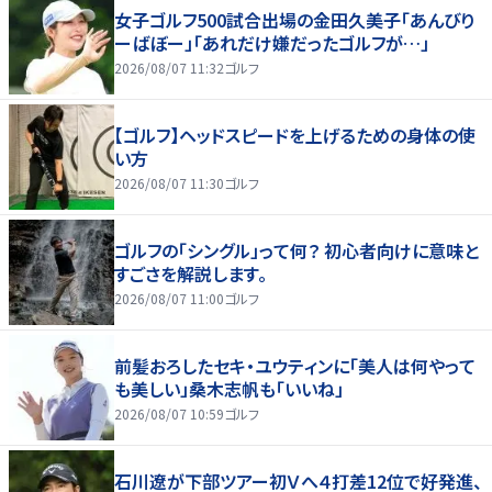
女子ゴルフ500試合出場の金田久美子「あんびり
ーばぼー」「あれだけ嫌だったゴルフが…」
2026/08/07 11:32
ゴルフ
【ゴルフ】ヘッドスピードを上げるための身体の使
い方
2026/08/07 11:30
ゴルフ
ゴルフの「シングル」って何？ 初心者向けに意味と
すごさを解説します。
2026/08/07 11:00
ゴルフ
前髪おろしたセキ・ユウティンに「美人は何やって
も美しい」桑木志帆も「いいね」
2026/08/07 10:59
ゴルフ
石川遼が下部ツアー初Ｖへ４打差12位で好発進、