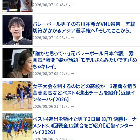
2026/08/07 10:46
バレー
バレーボール男子の石川祐希がVNL報告 五輪
切符がかかるアジア選手権へ「そしてここから」
2026/08/07 10:08
バレー
「誰かと思って…」元バレーボール日本代表 雰
囲気“激変”姿が話題「モデルさんみたいです」「め
ちゃキレイ」
2026/08/07 05:22
バレー
女子大会を制するのはどの高校か 3連覇を狙う
金蘭会高などベスト４進出チームを紹介【近畿イ
ンターハイ2026】
2026/08/06 21:41
バレー
ベスト4進出を懸けた男子3日目（8/7）決勝トーナ
メント3、4回戦全12試合をご紹介【近畿インター
ハイ2026】
2026/08/06 18:44
バレー