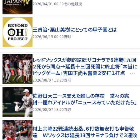
2026/04/01 00:00
その他競技
王貞治・栗山英樹にとっての甲子園とは
2026/06/15 00:00
野球
レッドソックスが劇的逆転サヨナラで８連勝！九回
２死から同点→延長十三回死闘に終止符「本当に
ビッグゲーム」吉田正尚も奮闘２安打１打点 本
拠地熱狂
2026/08/07 13:20
野球
佐野日大エース支えた推しの存在 堂々の完
封…憧れアイドルが「ニュースみていただけたら」
2026/08/07 13:20
野球
村上宗隆22戦連続出塁、６打数無安打も申告敬
遠 Ｗソックスは延長13回サヨナラ負けで３連敗