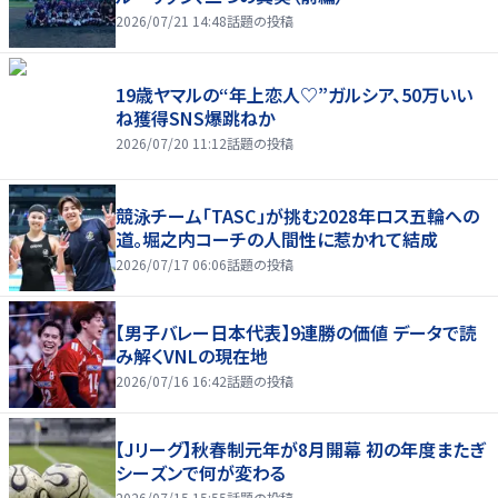
2026/07/21 14:48
話題の投稿
19歳ヤマルの“年上恋人♡”ガルシア、50万いい
ね獲得SNS爆跳ねか
2026/07/20 11:12
話題の投稿
競泳チーム「TASC」が挑む2028年ロス五輪への
道。堀之内コーチの人間性に惹かれて結成
2026/07/17 06:06
話題の投稿
【男子バレー日本代表】9連勝の価値 データで読
み解くVNLの現在地
2026/07/16 16:42
話題の投稿
【Jリーグ】秋春制元年が8月開幕 初の年度またぎ
シーズンで何が変わる
2026/07/15 15:55
話題の投稿