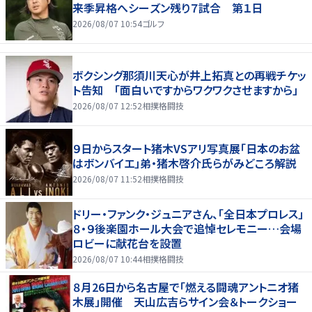
来季昇格へシーズン残り７試合 第１日
2026/08/07 10:54
ゴルフ
ボクシング那須川天心が井上拓真との再戦チケッ
ト告知 「面白いですからワクワクさせますから」
2026/08/07 12:52
相撲格闘技
９日からスタート猪木VSアリ写真展「日本のお盆
はボンバイエ」弟・猪木啓介氏らがみどころ解説
2026/08/07 11:52
相撲格闘技
ドリー・ファンク・ジュニアさん、「全日本プロレス」
８・９後楽園ホール大会で追悼セレモニー…会場
ロビーに献花台を設置
2026/08/07 10:44
相撲格闘技
８月26日から名古屋で「燃える闘魂アントニオ猪
木展」開催 天山広吉らサイン会＆トークショー