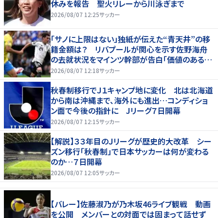
休みを報告 聖火リレーから川泳ぎまで
2026/08/07 12:25
サッカー
「サノに上限はない」独紙が伝えた“青天井”の移
籍金額は？ リバプールが関心を示す佐野海舟
の去就状況をマインツ幹部が告白「価値のあるも
のになる」
2026/08/07 12:18
サッカー
秋春制移行でＪ１キャンプ地に変化 北は北海道
から南は沖縄まで、海外にも進出…コンディショ
ン面で今後の指針に Jリーグ７日開幕
2026/08/07 12:15
サッカー
【解説】３３年目のＪリーグが歴史的大改革 シー
ズン移行「秋春制」で日本サッカーは何が変わる
のか…７日開幕
2026/08/07 12:05
サッカー
【バレー】佐藤淑乃が乃木坂46ライブ観戦 動画
を公開 メンバーとの対面では固まって話せず