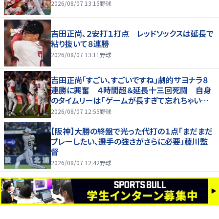
2026/08/07 13:15
野球
吉田正尚、２安打１打点 レッドソックスは延長で
粘り抜いて８連勝
2026/08/07 13:11
野球
吉田正尚「すごい、すごいですね」劇的サヨナラ８
連勝に興奮 ４時間超＆延長十三回死闘 自身
のタイムリーは「ゲームが長すぎて忘れちゃいまし
た」
2026/08/07 12:55
野球
【阪神】大勝の終盤で光った代打の１点「まだまだ
プレーしたい、選手の強さがさらに必要」藤川監
督
2026/08/07 12:42
野球