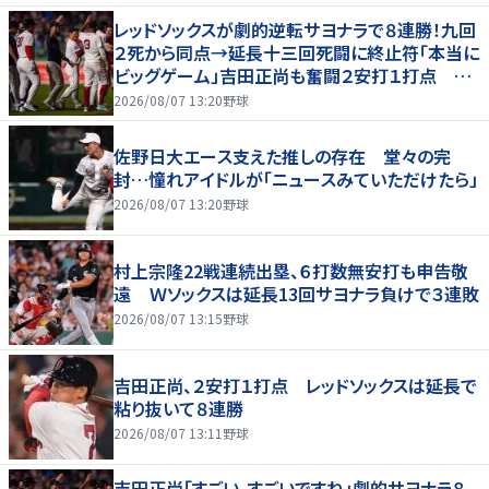
レッドソックスが劇的逆転サヨナラで８連勝！九回
２死から同点→延長十三回死闘に終止符「本当に
ビッグゲーム」吉田正尚も奮闘２安打１打点 本
拠地熱狂
2026/08/07 13:20
野球
佐野日大エース支えた推しの存在 堂々の完
封…憧れアイドルが「ニュースみていただけたら」
2026/08/07 13:20
野球
村上宗隆22戦連続出塁、６打数無安打も申告敬
遠 Ｗソックスは延長13回サヨナラ負けで３連敗
2026/08/07 13:15
野球
吉田正尚、２安打１打点 レッドソックスは延長で
粘り抜いて８連勝
2026/08/07 13:11
野球
吉田正尚「すごい、すごいですね」劇的サヨナラ８