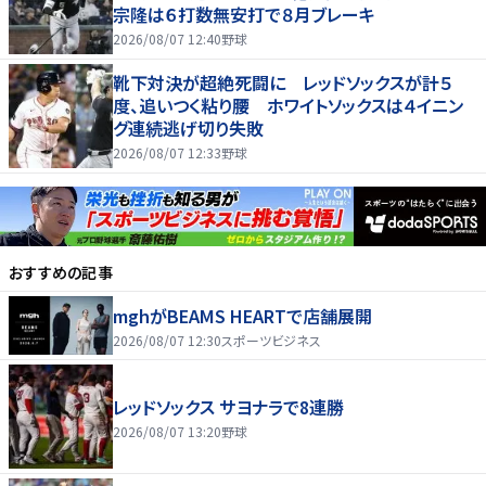
宗隆は６打数無安打で８月ブレーキ
2026/08/07 12:40
野球
靴下対決が超絶死闘に レッドソックスが計５
度、追いつく粘り腰 ホワイトソックスは４イニン
グ連続逃げ切り失敗
2026/08/07 12:33
野球
おすすめの記事
mghがBEAMS HEARTで店舗展開
2026/08/07 12:30
スポーツビジネス
レッドソックス サヨナラで8連勝
2026/08/07 13:20
野球