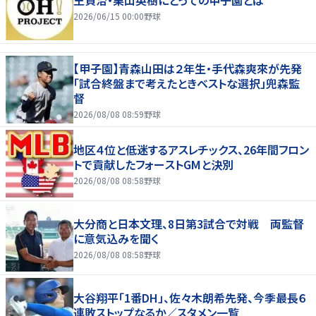
2026/06/15 00:00
野球
【甲子園】青森山田は２年生・手代森爽來が先発
「試合終盤まで考えたときベストな選択」兜森監
督
2026/08/08 08:59
野球
地区４位と低迷するアスレチックス、26年間フロン
トで貢献したフォーストGMと決別
2026/08/08 08:58
野球
大分商と日本文理、8日第3試合で対戦 両監督
に意気込みを聞く
2026/08/08 08:58
野球
大谷翔平「1番DH」、佐々木朗希先発、今季最長６
連敗ストップなるか／スタメン一覧