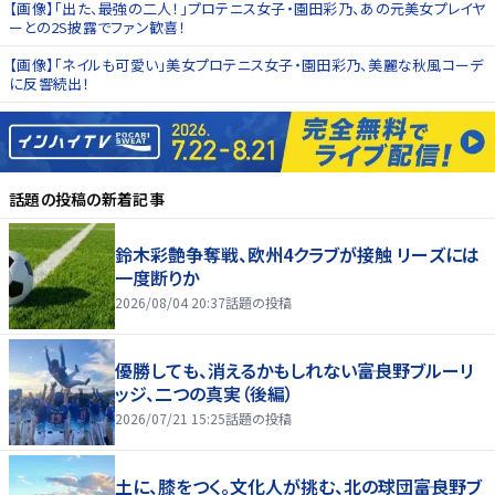
【画像】「出た、最強の二人！」プロテニス女子・園田彩乃、あの元美女プレイヤ
ーとの2S披露でファン歓喜！
【画像】「ネイルも可愛い」美女プロテニス女子・園田彩乃、美麗な秋風コーデ
に反響続出！
話題の投稿
の新着記事
鈴木彩艶争奪戦、欧州4クラブが接触 リーズには
一度断りか
2026/08/04 20:37
話題の投稿
優勝しても、消えるかもしれない――富良野ブルーリ
ッジ、二つの真実（後編）
2026/07/21 15:25
話題の投稿
土に、膝をつく。文化人が挑む、北の球団――富良野ブ