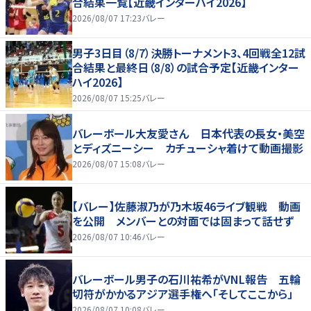
合結果一覧【近畿インターハイ2026】
2026/08/07 17:23
バレー
男子3日目（8/7）決勝トーナメント3、4回戦全12試
合結果と最終日（8/8）の試合予定【近畿インター
ハイ2026】
2026/08/07 15:25
バレー
バレーボール大友愛さん 日本代表の長女・美空
とディズニーシー カチューシャ着けて動画撮影
2026/08/07 15:08
バレー
【バレー】佐藤淑乃が乃木坂46ライブ観戦 動画
を公開 メンバーとの対面では固まって話せず
2026/08/07 10:46
バレー
バレーボール男子の石川祐希がVNL報告 五輪
切符がかかるアジア選手権へ「そしてここから」
2026/08/07 10:08
バレー