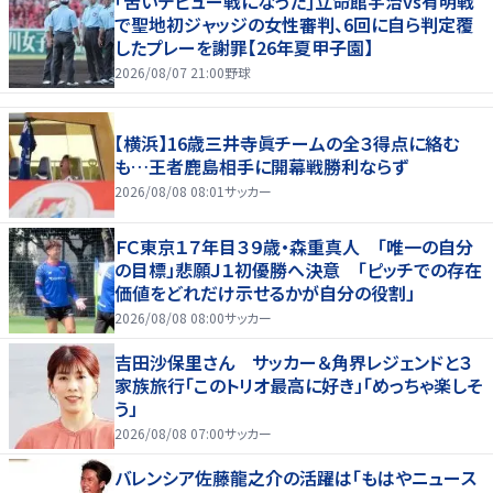
｢苦いデビュー戦になった｣立命館宇治vs有明戦
で聖地初ジャッジの女性審判、6回に自ら判定覆
したプレーを謝罪【26年夏甲子園】
2026/08/07 21:00
野球
【横浜】16歳三井寺眞チームの全３得点に絡む
も…王者鹿島相手に開幕戦勝利ならず
2026/08/08 08:01
サッカー
ＦＣ東京１７年目３９歳・森重真人 「唯一の自分
の目標」悲願Ｊ１初優勝へ決意 「ピッチでの存在
価値をどれだけ示せるかが自分の役割」
2026/08/08 08:00
サッカー
吉田沙保里さん サッカー＆角界レジェンドと３
家族旅行「このトリオ最高に好き」「めっちゃ楽しそ
う」
2026/08/08 07:00
サッカー
バレンシア佐藤龍之介の活躍は「もはやニュース