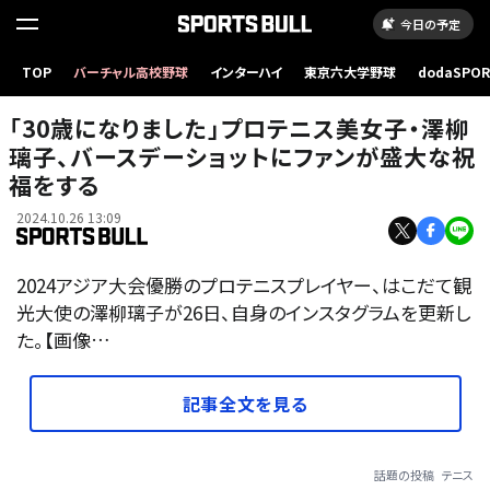
今日の予定
TOP
バーチャル高校野球
インターハイ
東京六大学野球
dodaSPO
（新しいタブ
「30歳になりました」プロテニス美女子・澤柳
璃子、バースデーショットにファンが盛大な祝
福をする
2024.10.26 13:09
2024アジア大会優勝のプロテニスプレイヤー、はこだて観
光大使の澤柳璃子が26日、自身のインスタグラムを更新し
た。【画像…
記事全文を見る
話題の投稿
テニス