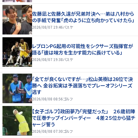
佐藤凪と佐藤久遠が兄弟対決へ…弟は八村から
の手紙で発奮「虎のように立ち向かっていけたら」
2026/08/07 19:46
バスケ
レブロンPG起用の可能性をシクサーズ指揮官が
語る「彼は味方を生かす能力に長けている」
2026/08/07 19:38
バスケ
「全てが良くないですが…」松山英樹は26位で決
勝へ 金谷拓実は予選落ちでプレーオフシリーズ
逃す
2026/08/08 08:56
ゴルフ
【女子ゴルフ】政田夢乃「完璧だった」 ２６歳初陣
で圧巻チップインバーディー ４差２５位から猛チ
ャージ誓う
2026/08/08 07:30
ゴルフ