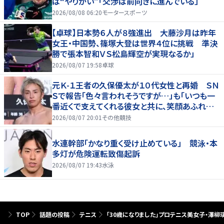
は“やりがい”「交渉は前向きに進んでいる」
2026/08/08 06:20
モータースポーツ
【卓球】日本勢６人が８強進出 大藤沙月は昨年
女王・中国勢、篠塚大登は世界４位に挑戦 準決
勝で張本智和ＶＳ松島輝空が実現なるか」
2026/08/07 19:58
卓球
元Ｋ-１王者の久保優太が１０代女性と再婚 ＳＮ
Ｓで報告「色々言われそうですが…」も「いつも一
番近くで支えてくれる彼女と共に、笑顔あふれる
家庭を築いていきたい」
2026/08/07 20:01
その他競技
水連幹部「かなり重く受け止めている」 競泳・本
多灯が危険運転致傷起訴
2026/08/07 19:43
水泳
TOP
話題の投稿
テニス
「30歳になりました」プロテニス美女子・澤