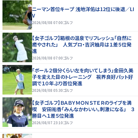
ニーマン首位キープ 浅地洋佑は12位に後退／LI
V
2026/08/08 07:00
ゴルフ
【女子ゴルフ】箱根の温泉でリフレッシュ「自然に
癒やされた」 人気プロ・吉沢柚月は１差５位発
進
2026/08/08 07:00
ゴルフ
「ボール２個分くらい左を向いてしまう」金田久美
子を変えた目のトレーニング 視界良好パット好
調で１０年ぶり首位発進
2026/08/08 05:30
ゴルフ
【女子ゴルフ】ＢＡＢＹＭＯＮＳＴＥＲのライブを満
喫 安田祐香「みんなかわいい。刺激になる」 ３
勝目へ１差５位発進
2026/08/07 23:10
ゴルフ