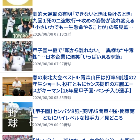
劇的大逆転の有明「できないときは負けるとき」
九回１死の二盗敢行→攻めの姿勢が流れ変える
「小さい力でも一生懸命やることが」の高見監督
「涙が出そうに」
2026/08/08 07:19
野球
甲子園中継で「頭から離れない」 異様な“中毒
性”…日本企業に爆笑「いっぱい見る季節」
2026/08/08 07:07
野球
春の東北大会ベスト4・青森山田は打率5割超の2
年生ショート、投打ともにセンス抜群の左腕エー
スがキーマン【26年夏甲子園・ベンチ入り選手】
2026/08/08 05:55
野球
【甲子園】センバツ８強・英明VS関東４強・関東第
一 ともにハイレベルな投手力／見どころ
2026/06/29 00:00
野球