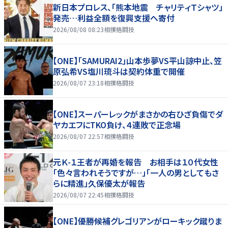
新日本プロレス、「熊本地震 チャリティＴシャツ」
発売…利益全額を復興支援へ寄付
2026/08/08 08:23
相撲格闘技
【ONE】「SAMURAI2」山本歩夢VS平山諒中止、笠
原弘希VS塩川琉斗は契約体重で開催
2026/08/07 23:18
相撲格闘技
【ONE】スーパーレックがまさかの右ひざ負傷でダ
ヤカエフにTKO負け、４連敗で正念場
2026/08/07 22:57
相撲格闘技
元Ｋ-１王者が再婚を報告 お相手は１０代女性
「色々言われそうですが…」「一人の男としてもさ
らに精進」久保優太が報告
2026/08/07 22:45
相撲格闘技
【ONE】優勝候補グレゴリアンがローキック蹴りま