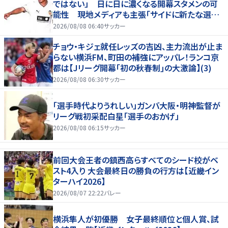
ではない」 日に日に濃くなる開幕スタメンの可
能性 現地メディアも主張「サイドに新たな選択
肢を提供する」
2026/08/08 06:40
サッカー
チョウ・キジェ就任レッズの吉凶、主力流出が止ま
らない横浜FM、町田の補強にアッパレ！ランコ京
都は【Jリーグ開幕｢初の秋春制｣の大激論】(3)
2026/08/08 06:30
サッカー
「選手時代よりうれしい」ガンバ大阪・明神監督が
リーグ戦初采配白星「選手のおかげ」
2026/08/08 06:15
サッカー
前回大会王者の鎮西高らすべてのシード校がベ
スト4入り 大会最終日の勝負の行方は【近畿イン
ターハイ2026】
2026/08/07 22:22
バレー
横浜隼人が初優勝 女子最終順位と個人賞、試