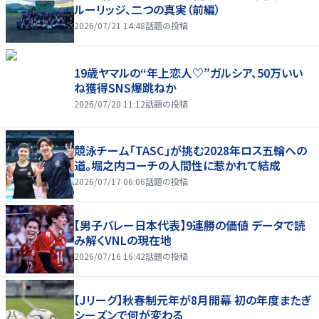
ルーリッジ、二つの真実（前編）
2026/07/21 14:48
話題の投稿
19歳ヤマルの“年上恋人♡”ガルシア、50万いい
ね獲得SNS爆跳ねか
2026/07/20 11:12
話題の投稿
競泳チーム「TASC」が挑む2028年ロス五輪への
道。堀之内コーチの人間性に惹かれて結成
2026/07/17 06:06
話題の投稿
【男子バレー日本代表】9連勝の価値 データで読
み解くVNLの現在地
2026/07/16 16:42
話題の投稿
【Jリーグ】秋春制元年が8月開幕 初の年度またぎ
シーズンで何が変わる