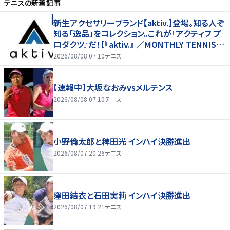
テニス
の新着記事
新生アクセサリーブランド【aktiv.】登場。知る人ぞ
知る「逸品」をコレクション。これが『アクティフ プ
ロダクツ』だ！【『aktiv.』 ／MONTHLY TENNIS G
EAR SELECTION TENNIS EYE】
2026/08/08 07:10
テニス
【速報中】大坂なおみvsメルテンス
2026/08/08 07:10
テニス
小野倫太郎と稗田光 インハイ決勝進出
2026/08/07 20:26
テニス
窪田結衣と石田実莉 インハイ決勝進出
2026/08/07 19:21
テニス