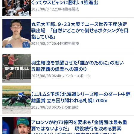
くってウスビャンに勝利、４強進出
2026/08/07 22:30
相撲格闘技
丸元大五郎、９・２３大阪でユース世界王座決定
戦出場 「自然にどこかで倒せるボクシングを目
指している」
2026/08/07 20:44
相撲格闘技
羽生結弦を覚醒させた「誰かのために」の思い
五輪連覇の偉業への道のり
2026/08/08 06:40
ウィンタースポーツ
【エルムS予想】北海道シリーズ唯一のダート中距
離重賞 立ち回り問われる札幌1700m
2026/08/08 06:35
その他競技
アロンソが約73億円を要求も「金銭面は最も重
要ではないようだ」 現役続行を決める要素