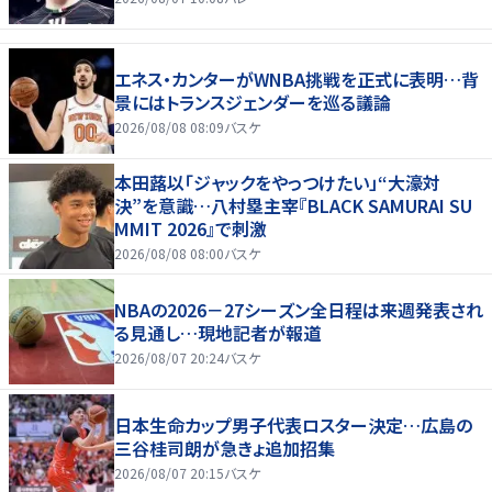
エネス・カンターがWNBA挑戦を正式に表明…背
景にはトランスジェンダーを巡る議論
2026/08/08 08:09
バスケ
本田蕗以「ジャックをやっつけたい」“大濠対
決”を意識…八村塁主宰『BLACK SAMURAI SU
MMIT 2026』で刺激
2026/08/08 08:00
バスケ
NBAの2026－27シーズン全日程は来週発表され
る見通し…現地記者が報道
2026/08/07 20:24
バスケ
日本生命カップ男子代表ロスター決定…広島の
三谷桂司朗が急きょ追加招集
2026/08/07 20:15
バスケ