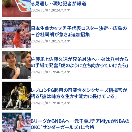
る見通し…現地記者が報道
2026/08/07 20:24
バスケ
日本生命カップ男子代表ロスター決定…広島の
三谷桂司朗が急きょ追加招集
2026/08/07 20:15
バスケ
佐藤凪と佐藤久遠が兄弟対決へ…弟は八村から
の手紙で発奮「虎のように立ち向かっていけたら」
2026/08/07 19:46
バスケ
レブロンPG起用の可能性をシクサーズ指揮官が
語る「彼は味方を生かす能力に長けている」
2026/08/07 19:38
バスケ
BリーグからNBAへ…元千葉JチアMiyuがNBAの
OKC「サンダーガールズ」に合格