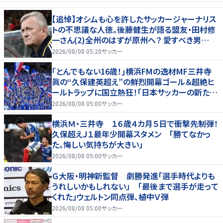
【追悼】オシムも心を許したサッカージャーナリス
トの不思議な人徳。後藤健生が語る盟友・田村修
一さん(2)全州のはずが原州へ？ 愛すべき男
の“大迷子”伝説
2026/08/08 05:20
サッカー
｢とんでもない16歳！｣横浜FMの逸材MF三井寺
眞の“久保建英超え”の鮮烈開幕ゴール＆超絶ヒ
ールトラップに国立熱狂！｢日本サッカーの新たな
スターが誕生した｣
2026/08/08 05:00
サッカー
横浜Ｍ・三井寺 １６歳４カ月５日で衝撃先制弾！
久保超えＪ１最年少開幕スタメン 「勝てなかっ
た。悔しい気持ちが大きい」
2026/08/08 05:00
サッカー
Ｇ大阪・明神新監督 劇勝発進「選手時代よりも
うれしいかもしれない」 「最後まで選手が走って
くれた」ウェルトン同点弾、植中Ｖ弾
2026/08/08 05:00
サッカー