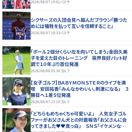
2026/08/07 19:01
バスケ
シクサーズの入団会見へ臨んだブラウン「勝つた
めには犠牲を払って互いを信頼すること」
2026/08/07 18:33
バスケ
「ボール２個分くらい左を向いてしまう」金田久美
子を変えた目のトレーニング 視界良好パット好
調で１０年ぶり首位発進
2026/08/08 05:30
ゴルフ
【女子ゴルフ】ＢＡＢＹＭＯＮＳＴＥＲのライブを満
喫 安田祐香「みんなかわいい。刺激になる」 ３
勝目へ１差５位発進
2026/08/07 23:10
ゴルフ
「どちらもめちゃくちゃ可愛いよ」 人気女子ゴル
ファーがお父さん犬との対面報告「お父さんに会
ってきました♥♥真っ白」 ＳＮＳ「イケメンなお
父さん」「白戸家入りするんですか？」