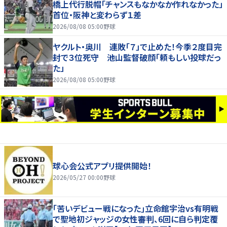
橋上代行脱帽「チャンスもなかなか作れなかった」
首位・阪神と変わらず１差
2026/08/08 05:00
野球
ヤクルト・奥川 連敗「７」で止めた！今季２度目完
封で３位死守 池山監督破顔「頼もしい投球だっ
た」
2026/08/08 05:00
野球
球心会公式アプリ提供開始！
2026/05/27 00:00
野球
｢苦いデビュー戦になった｣立命館宇治vs有明戦
で聖地初ジャッジの女性審判、6回に自ら判定覆