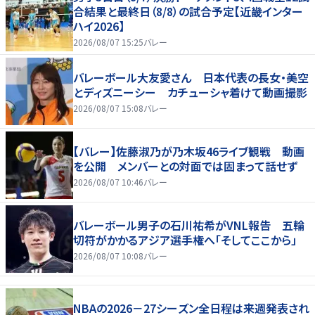
合結果と最終日（8/8）の試合予定【近畿インター
ハイ2026】
2026/08/07 15:25
バレー
バレーボール大友愛さん 日本代表の長女・美空
とディズニーシー カチューシャ着けて動画撮影
2026/08/07 15:08
バレー
【バレー】佐藤淑乃が乃木坂46ライブ観戦 動画
を公開 メンバーとの対面では固まって話せず
2026/08/07 10:46
バレー
バレーボール男子の石川祐希がVNL報告 五輪
切符がかかるアジア選手権へ「そしてここから」
2026/08/07 10:08
バレー
NBAの2026－27シーズン全日程は来週発表され