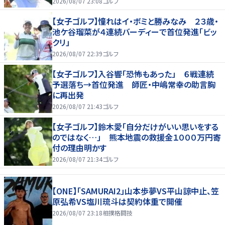
2026/08/07 23:08
ゴルフ
【女子ゴルフ】憧れはイ・ボミと勝みなみ ２３歳・
池ケ谷瑠菜が４連続バーディーで首位発進「ビッ
クリ」
2026/08/07 22:39
ゴルフ
【女子ゴルフ】入谷響「恐怖もあった」 ６戦連続
予選落ち→首位発進 師匠・中嶋常幸の助言胸
に再出発
2026/08/07 21:43
ゴルフ
【女子ゴルフ】鈴木愛「自分だけがいい思いをする
のではなく…」 熊本地震の救援金１０００万円寄
付の理由明かす
2026/08/07 21:34
ゴルフ
【ONE】「SAMURAI2」山本歩夢VS平山諒中止、笠
原弘希VS塩川琉斗は契約体重で開催
2026/08/07 23:18
相撲格闘技