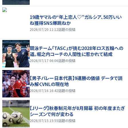
19歳ヤマルの“年上恋人♡”ガルシア、50万いい
ね獲得SNS爆跳ねか
2026/07/20 11:12
話題の投稿
競泳チーム「TASC」が挑む2028年ロス五輪への
道。堀之内コーチの人間性に惹かれて結成
2026/07/17 06:06
話題の投稿
【男子バレー日本代表】9連勝の価値 データで読
み解くVNLの現在地
2026/07/16 16:42
話題の投稿
【Jリーグ】秋春制元年が8月開幕 初の年度またぎ
シーズンで何が変わる
2026/07/15 15:55
話題の投稿