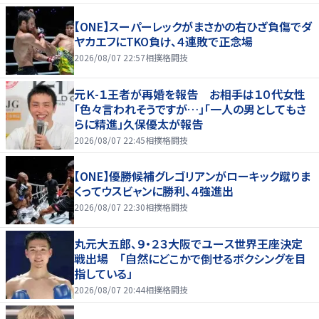
【ONE】スーパーレックがまさかの右ひざ負傷でダ
ヤカエフにTKO負け、４連敗で正念場
2026/08/07 22:57
相撲格闘技
元Ｋ-１王者が再婚を報告 お相手は１０代女性
「色々言われそうですが…」「一人の男としてもさ
らに精進」久保優太が報告
2026/08/07 22:45
相撲格闘技
【ONE】優勝候補グレゴリアンがローキック蹴りま
くってウスビャンに勝利、４強進出
2026/08/07 22:30
相撲格闘技
丸元大五郎、９・２３大阪でユース世界王座決定
戦出場 「自然にどこかで倒せるボクシングを目
指している」
2026/08/07 20:44
相撲格闘技