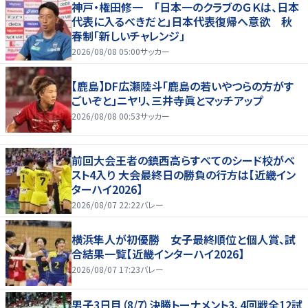
神戸・権田修一 「日本一のクラブのＧＫは、日本
代表に入るべきだと」日本代表復帰へ意欲 秋
春制「新しいチャレンジ」
2026/08/08 05:00
サッカー
【鹿島】DF広瀬陸斗「鹿島の若いやつらの方がす
ごいぞと」ニヤリ、三井寺眞とマッチアップ
2026/08/08 00:53
サッカー
前回大会王者の鎮西高らすべてのシード校がベ
スト4入り 大会最終日の勝負の行方は【近畿イン
ターハイ2026】
2026/08/07 22:22
バレー
横浜隼人が初優勝 女子最終順位と個人賞、試
合結果一覧【近畿インターハイ2026】
2026/08/07 17:23
バレー
男子3日目（8/7）決勝トーナメント3、4回戦全12試