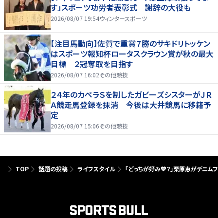
す」スポーツ功労者表彰式 謝辞の大役も
2026/08/07 19:54
ウィンタースポーツ
【注目馬動向】佐賀で重賞７勝のサキドリトッケン
はスポーツ報知杯ロータスクラウン賞が秋の最大
目標 ２冠奪取を目指す
2026/08/07 16:02
その他競技
２４年のカペラＳを制したガビーズシスターがＪＲ
Ａ競走馬登録を抹消 今後は大井競馬に移籍予
定
2026/08/07 15:06
その他競技
TOP
話題の投稿
ライフスタイル
「どっちが好み💙？」栗原恵がデニム