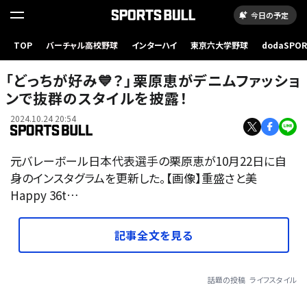
今日の予定
TOP
バーチャル高校野球
インターハイ
東京六大学野球
dodaSPO
（新しいタブ
「どっちが好み💙？」栗原恵がデニムファッショ
ンで抜群のスタイルを披露！
2024.10.24 20:54
元バレーボール日本代表選手の栗原恵が10月22日に自
身のインスタグラムを更新した。【画像】重盛さと美
Happy 36t…
記事全文を見る
話題の投稿
ライフスタイル