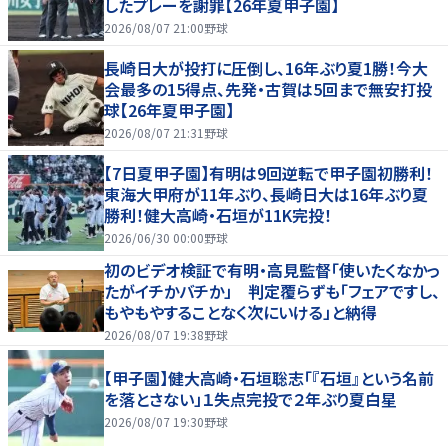
したプレーを謝罪【26年夏甲子園】
2026/08/07 21:00
野球
長崎日大が投打に圧倒し、16年ぶり夏1勝！今大
会最多の15得点、先発・古賀は5回まで無安打投
球【26年夏甲子園】
2026/08/07 21:31
野球
【7日夏甲子園】有明は9回逆転で甲子園初勝利！
東海大甲府が11年ぶり、長崎日大は16年ぶり夏
勝利！健大高崎・石垣が11K完投！
2026/06/30 00:00
野球
初のビデオ検証で有明・高見監督「使いたくなかっ
たがイチかバチか」 判定覆らずも「フェアですし、
もやもやすることなく次にいける」と納得
2026/08/07 19:38
野球
【甲子園】健大高崎・石垣聡志「『石垣』という名前
を落とさない」１失点完投で２年ぶり夏白星
2026/08/07 19:30
野球