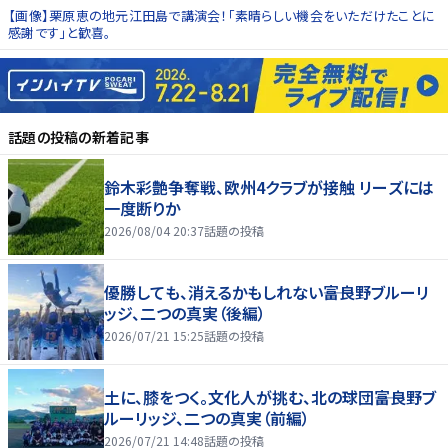
【画像】栗原恵の地元江田島で講演会！「素晴らしい機会をいただけたことに
感謝です」と歓喜。
話題の投稿
の新着記事
鈴木彩艶争奪戦、欧州4クラブが接触 リーズには
一度断りか
2026/08/04 20:37
話題の投稿
優勝しても、消えるかもしれない――富良野ブルーリ
ッジ、二つの真実（後編）
2026/07/21 15:25
話題の投稿
土に、膝をつく。文化人が挑む、北の球団――富良野ブ
ルーリッジ、二つの真実（前編）
2026/07/21 14:48
話題の投稿