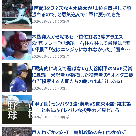
【西武】タフネスな黒木優太が「１位を目指して頑
張れるので」と意気込んで１軍に戻ってきた
2026/08/08 06:00
野球
本塁突入から粘るも…首位打者3度アラエス
の“珍プレー”が話題 右往左往して最後は“潔
い判断”「彼はニンジャになれなかった」「面白すぎ
る」
2026/08/08 05:50
野球
「現実的に考えて選ばない」大谷翔平のMVP受賞
に異論 米記者が指摘した投票者の“オオタニ疲
れ”「投票する人間たちの飽きは本当にある」
2026/08/08 05:40
野球
【甲子園】センバツ８強・英明VS関東４強・関東第
一 ともにハイレベルな投手力／見どころ
2026/08/08 05:00
野球
巨人わずか２安打 奥川攻略の糸口つかめず