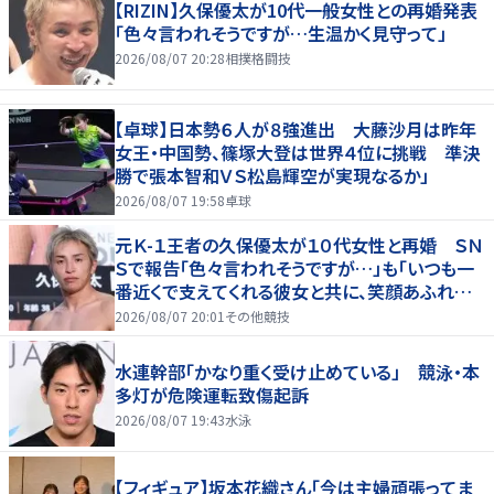
【RIZIN】久保優太が10代一般女性との再婚発表
「色々言われそうですが…生温かく見守って」
2026/08/07 20:28
相撲格闘技
【卓球】日本勢６人が８強進出 大藤沙月は昨年
女王・中国勢、篠塚大登は世界４位に挑戦 準決
勝で張本智和ＶＳ松島輝空が実現なるか」
2026/08/07 19:58
卓球
元Ｋ-１王者の久保優太が１０代女性と再婚 ＳＮ
Ｓで報告「色々言われそうですが…」も「いつも一
番近くで支えてくれる彼女と共に、笑顔あふれる
家庭を築いていきたい」
2026/08/07 20:01
その他競技
水連幹部「かなり重く受け止めている」 競泳・本
多灯が危険運転致傷起訴
2026/08/07 19:43
水泳
【フィギュア】坂本花織さん「今は主婦頑張ってま