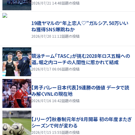
2026/07/21 14:48
話題の投稿
19歳ヤマルの“年上恋人♡”ガルシア、50万いい
ね獲得SNS爆跳ねか
2026/07/20 11:12
話題の投稿
競泳チーム「TASC」が挑む2028年ロス五輪への
道。堀之内コーチの人間性に惹かれて結成
2026/07/17 06:06
話題の投稿
【男子バレー日本代表】9連勝の価値 データで読
み解くVNLの現在地
2026/07/16 16:42
話題の投稿
【Jリーグ】秋春制元年が8月開幕 初の年度またぎ
シーズンで何が変わる
2026/07/15 15:55
話題の投稿