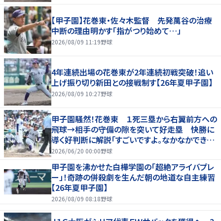
【甲子園】花巻東・佐々木監督 先発萬谷の治療
中断の理由明かす「指がつり始めて…」
2026/08/09 11:19
野球
4年連続出場の花巻東が2年連続初戦突破！追い
上げ振り切り新田との接戦制す【26年夏甲子園】
2026/08/09 10:27
野球
甲子園騒然！花巻東 １死三塁から右翼前方への
飛球→相手の守備の隙を突いて好走塁 快勝に
導く好判断に解説「すごいですよ。なかなかできな
いプレー」
2026/06/20 00:00
野球
甲子園を沸かせた白樺学園の「超絶アライバプレ
ー」！奇跡の併殺劇を生んだ朝の地道な自主練習
【26年夏甲子園】
2026/08/09 08:18
野球