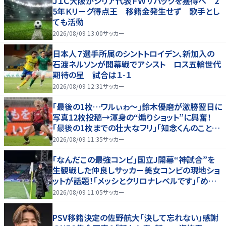
Ｊ１Ｃ大阪がシリア代表ＦＷサバックを獲得へ 2
5年Ｋリーグ得点王 移籍金発生せず 歌手とし
ても活動
2026/08/09 13:00
サッカー
日本人７選手所属のシントトロイデン、新加入の
石渡ネルソンが開幕戦でアシスト ロス五輪世代
期待の星 試合は１-１
2026/08/09 12:31
サッカー
｢最後の1枚…ワルぃゎ〜｣鈴木優磨が激勝翌日に
写真12枚投稿→渾身の“煽りショット”に興奮！
｢最後の1枚までの壮大なフリ｣｢知念くんのことど
んだけ好きなんよｗ｣
2026/08/09 11:35
サッカー
｢なんだこの最強コンビ｣国立J開幕“神試合”を
生観戦した仲良しサッカー美女コンビの現地ショ
ットが話題！｢メッシとクリロナレベルです｣｢めちゃ
くちゃ可愛い｣
2026/08/09 11:05
サッカー
PSV移籍決定の佐野航大「決して忘れない」感謝