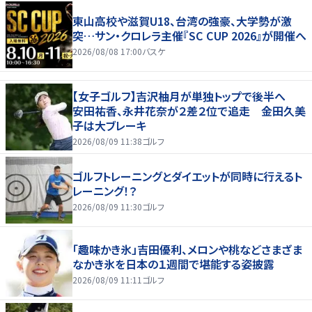
東山高校や滋賀U18、台湾の強豪、大学勢が激
突…サン・クロレラ主催『SC CUP 2026』が開催へ
2026/08/08 17:00
バスケ
【女子ゴルフ】吉沢柚月が単独トップで後半へ
安田祐香、永井花奈が２差２位で追走 金田久美
子は大ブレーキ
2026/08/09 11:38
ゴルフ
ゴルフトレーニングとダイエットが同時に行えるト
レーニング！？
2026/08/09 11:30
ゴルフ
「趣味かき氷」吉田優利、メロンや桃などさまざま
なかき氷を日本の１週間で堪能する姿披露
2026/08/09 11:11
ゴルフ