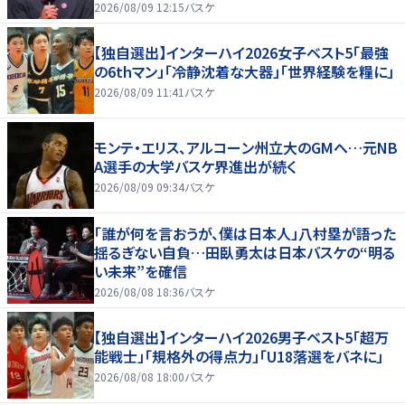
2026/08/09 12:15
バスケ
【独自選出】インターハイ2026女子ベスト5「最強
の6thマン」「冷静沈着な大器」「世界経験を糧に」
2026/08/09 11:41
バスケ
モンテ・エリス、アルコーン州立大のGMへ…元NB
A選手の大学バスケ界進出が続く
2026/08/09 09:34
バスケ
「誰が何を言おうが、僕は日本人」八村塁が語った
揺るぎない自負…田臥勇太は日本バスケの“明る
い未来”を確信
2026/08/08 18:36
バスケ
【独自選出】インターハイ2026男子ベスト5「超万
能戦士」「規格外の得点力」「U18落選をバネに」
2026/08/08 18:00
バスケ