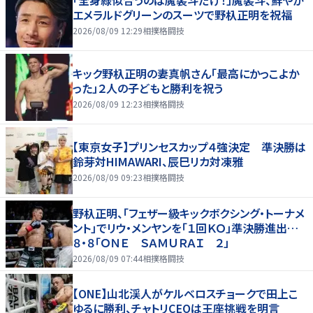
「全身緑似合うのは魔裟斗だけ！」魔裟斗、鮮やか
エメラルドグリーンのスーツで野杁正明を祝福
2026/08/09 12:29
相撲格闘技
キック野杁正明の妻真帆さん「最高にかっこよか
った」２人の子どもと勝利を祝う
2026/08/09 12:23
相撲格闘技
【東京女子】プリンセスカップ４強決定 準決勝は
鈴芽対HIMAWARI、辰巳リカ対凍雅
2026/08/09 09:23
相撲格闘技
野杁正明、「フェザー級キックボクシング・トーナメ
ント」でリウ・メンヤンを「１回ＫＯ」準決勝進出…
８・８「ＯＮＥ ＳＡＭＵＲＡＩ ２」
2026/08/09 07:44
相撲格闘技
【ONE】山北渓人がケルベロスチョークで田上こ
ゆるに勝利、チャトリCEOは王座挑戦を明言