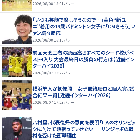
2026/08/08 18:01
バレー
「いつも笑顔で楽しそうなので…」黄色“新ユ
ニ”着用の19歳バドミントン女子に「CMきそう」フ
ァン続々反応
2026/08/08 16:10
バレー
前回大会王者の鎮西高らすべてのシード校がベ
スト4入り 大会最終日の勝負の行方は【近畿イン
ターハイ2026】
2026/08/07 22:22
バレー
横浜隼人が初優勝 女子最終順位と個人賞、試
合結果一覧【近畿インターハイ2026】
2026/08/07 17:23
バレー
八村塁、代表復帰の意向を表明「ＬＡのオリンピッ
クに向けて頑張っていきたい」 サンジャポの取
材を受けた衝撃理由