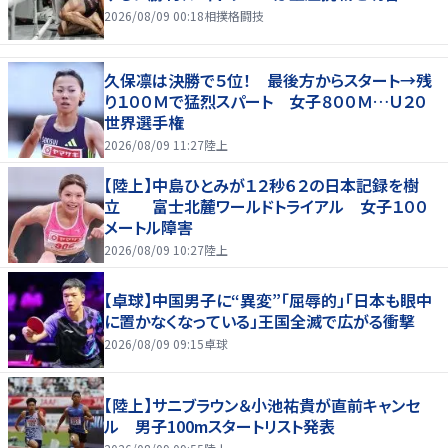
2026/08/09 00:18
相撲格闘技
久保凛は決勝で５位！ 最後方からスタート→残
り１００Ｍで猛烈スパート 女子８００Ｍ…Ｕ２０
世界選手権
2026/08/09 11:27
陸上
【陸上】中島ひとみが１２秒６２の日本記録を樹
立 富士北麓ワールドトライアル 女子１００
メートル障害
2026/08/09 10:27
陸上
【卓球】中国男子に“異変”「屈辱的」「日本も眼中
に置かなくなっている」王国全滅で広がる衝撃
2026/08/09 09:15
卓球
【陸上】サニブラウン＆小池祐貴が直前キャンセ
ル 男子100mスタートリスト発表