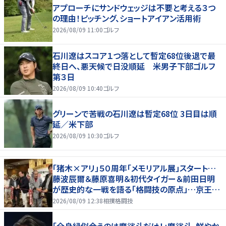
アプローチにサンドウェッジは不要と考える３つ
の理由！ピッチング、ショートアイアン活用術
2026/08/09 11:00
ゴルフ
石川遼はスコア１つ落として暫定68位後退で最
終日へ、悪天候で日没順延 米男子下部ゴルフ
第３日
2026/08/09 10:40
ゴルフ
グリーンで苦戦の石川遼は暫定68位 3日目は順
延／米下部
2026/08/09 10:30
ゴルフ
「猪木×アリ」５０周年「メモリアル展」スタート…
藤波辰爾＆藤原喜明＆初代タイガー＆前田日明
が歴史的な一戦を語る「格闘技の原点」…京王プ
ラザホテルで３１日まで
2026/08/09 12:38
相撲格闘技