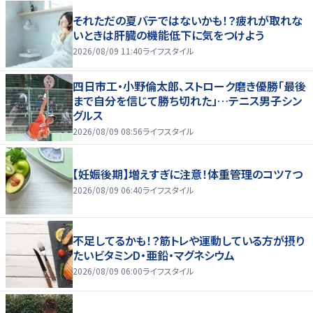
それただの夏バテではないかも！？疲れが取れな
いときは肝臓の機能低下に気をつけよう
2026/08/09 11:40
ライフスタイル
四日市工・小野倫太郎、ストローク磨き優勝「最後
まで自分を信じて勝ち切れた」…テニス男子シン
グルス
2026/08/09 08:56
ライフスタイル
【妊娠後期】増えすぎに注意！体重管理のコツ７つ
2026/08/09 06:40
ライフスタイル
不足してるかも！？筋トレや運動している方が摂り
たいビタミンD・亜鉛・マグネシウム
2026/08/09 06:00
ライフスタイル