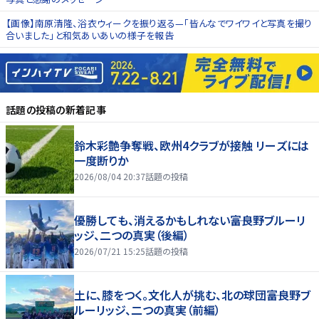
【画像】南原清隆、浴衣ウィークを振り返る—「皆んなでワイワイと写真を撮り
合いました」と和気あいあいの様子を報告
話題の投稿
の新着記事
鈴木彩艶争奪戦、欧州4クラブが接触 リーズには
一度断りか
2026/08/04 20:37
話題の投稿
優勝しても、消えるかもしれない――富良野ブルーリ
ッジ、二つの真実（後編）
2026/07/21 15:25
話題の投稿
土に、膝をつく。文化人が挑む、北の球団――富良野ブ
ルーリッジ、二つの真実（前編）