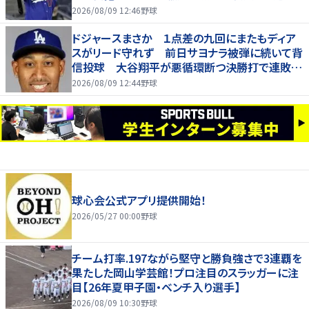
脱出
2026/08/09 12:46
野球
ドジャースまさか １点差の九回にまたもディア
スがリード守れず 前日サヨナラ被弾に続いて背
信投球 大谷翔平が悪循環断つ決勝打で連敗は
７でストップ
2026/08/09 12:44
野球
球心会公式アプリ提供開始！
2026/05/27 00:00
野球
チーム打率.197ながら堅守と勝負強さで3連覇を
果たした岡山学芸館！プロ注目のスラッガーに注
目【26年夏甲子園・ベンチ入り選手】
2026/08/09 10:30
野球