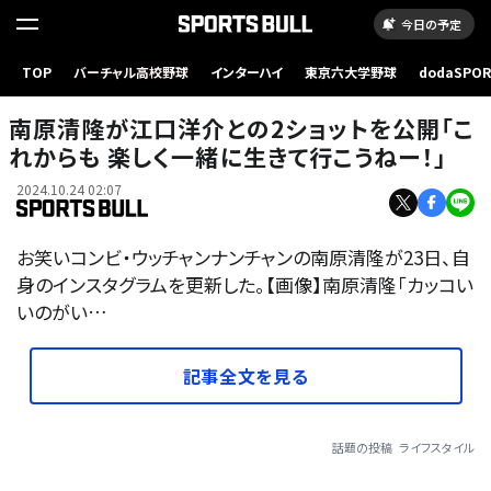
今日の予定
TOP
バーチャル高校野球
インターハイ
東京六大学野球
dodaSPO
（新しいタブ
南原清隆が江口洋介との2ショットを公開「こ
れからも 楽しく一緒に生きて行こうねー！」
2024.10.24 02:07
お笑いコンビ・ウッチャンナンチャンの南原清隆が23日、自
身のインスタグラムを更新した。【画像】南原清隆「カッコい
いのがい…
記事全文を見る
話題の投稿
ライフスタイル