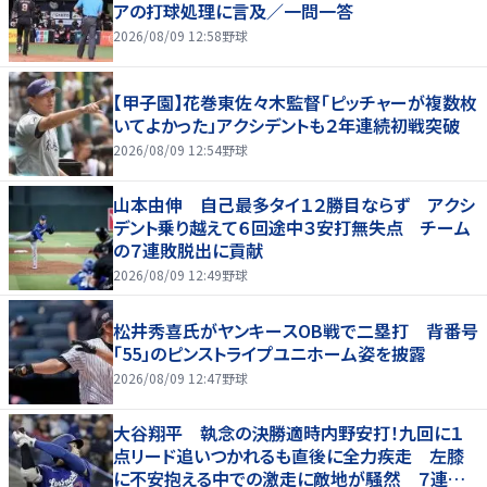
アの打球処理に言及／一問一答
2026/08/09 12:58
野球
【甲子園】花巻東佐々木監督「ピッチャーが複数枚
いてよかった」アクシデントも２年連続初戦突破
2026/08/09 12:54
野球
山本由伸 自己最多タイ１２勝目ならず アクシ
デント乗り越えて６回途中３安打無失点 チーム
の７連敗脱出に貢献
2026/08/09 12:49
野球
松井秀喜氏がヤンキースOB戦で二塁打 背番号
「55」のピンストライプユニホーム姿を披露
2026/08/09 12:47
野球
大谷翔平 執念の決勝適時内野安打！九回に１
点リード追いつかれるも直後に全力疾走 左膝
に不安抱える中での激走に敵地が騒然 ７連敗