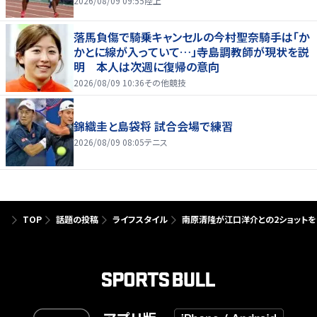
2026/08/09 09:55
陸上
落馬負傷で騎乗キャンセルの今村聖奈騎手は「か
かとに線が入っていて…」寺島調教師が現状を説
明 本人は次週に復帰の意向
2026/08/09 10:36
その他競技
錦織圭と島袋将 試合会場で練習
2026/08/09 08:05
テニス
TOP
話題の投稿
ライフスタイル
南原清隆が江口洋介との2ショットを