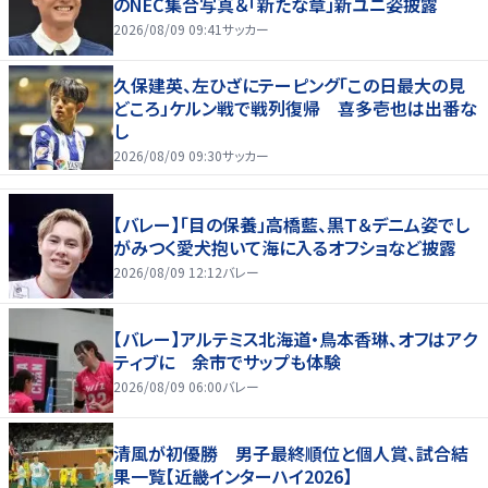
のNEC集合写真＆「新たな章」新ユニ姿披露
2026/08/09 09:41
サッカー
久保建英、左ひざにテーピング「この日最大の見
どころ」ケルン戦で戦列復帰 喜多壱也は出番な
し
2026/08/09 09:30
サッカー
【バレー】「目の保養」高橋藍、黒Ｔ＆デニム姿でし
がみつく愛犬抱いて海に入るオフショなど披露
2026/08/09 12:12
バレー
【バレー】アルテミス北海道・鳥本香琳、オフはアク
ティブに 余市でサップも体験
2026/08/09 06:00
バレー
清風が初優勝 男子最終順位と個人賞、試合結
果一覧【近畿インターハイ2026】