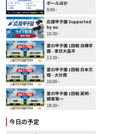
ボールほか
9:00~
応援甲子園 Supported
by au
10:30~
夏の甲子園 1回戦 白樺学
園 - 東日大昌平
13:30~
夏の甲子園 1回戦 日本文
理 - 大分商
16:00~
夏の甲子園 1回戦 英明 -
関東第一
18:30~
今日の予定