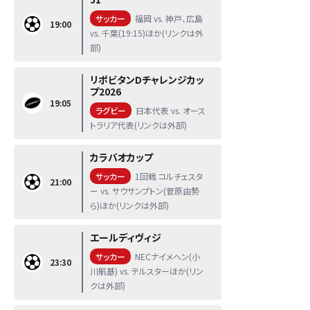
サッカー
福岡 vs. 神戸、広島
19:00
vs. 千葉(19:15)ほか(リンクは外
部)
リポビタンDチャレンジカッ
プ2026
19:05
ラグビー
日本代表 vs. オース
トラリア代表(リンクは外部)
カラバオカップ
サッカー
1回戦 コルチェスタ
21:00
ー vs. サウサンプトン(菅原由勢
ら)ほか(リンクは外部)
エールディヴィジ
サッカー
NECナイメヘン(小
23:30
川航基) vs. テルスターほか(リン
クは外部)