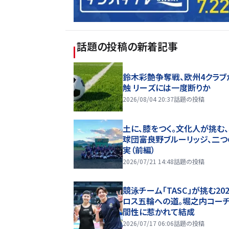
話題の投稿
の新着記事
鈴木彩艶争奪戦、欧州4クラブ
触 リーズには一度断りか
2026/08/04 20:37
話題の投稿
土に、膝をつく。文化人が挑む
球団――富良野ブルーリッジ、二
実（前編）
2026/07/21 14:48
話題の投稿
競泳チーム「TASC」が挑む20
ロス五輪への道。堀之内コー
間性に惹かれて結成
2026/07/17 06:06
話題の投稿