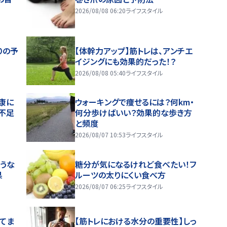
2026/08/08 06:20
ライフスタイル
りの予
【体幹力アップ】筋トレは、アンチエ
イジングにも効果的だった！？
2026/08/08 05:40
ライフスタイル
康に
ウォーキングで痩せるには？何km・
不足
何分歩けばいい？効果的な歩き方
と頻度
2026/08/07 10:53
ライフスタイル
うな
糖分が気になるけれど食べたい！フ
果
ルーツの太りにくい食べ方
2026/08/07 06:25
ライフスタイル
ってま
【筋トレにおける水分の重要性】しっ