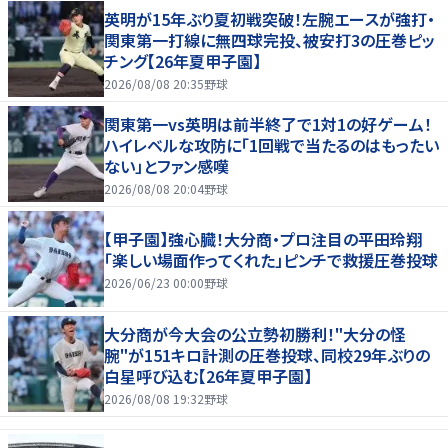
英明が15年ぶり夏初戦突破！左腕エースが強打・
関東第一打線に無四球完投、被安打3の圧巻ピッ
チング【26年夏甲子園】
2026/08/08 20:35
野球
関東第一vs英明は前半終了で1対1の好ゲーム！
ハイレベルな攻防に「1回戦で当たるのはもったい
ない」とファン感嘆
2026/08/08 20:04
野球
【甲子園】強心臓！大分商・プロ注目の平田玲翔
「楽しい場面作ってくれた」ピンチで救援圧巻投球
2026/06/23 00:00
野球
大分商が今大会の公立勢初勝利！"大分の怪
腕"が151キロ計測の圧巻投球、同校29年ぶりの
白星呼び込む【26年夏甲子園】
2026/08/08 19:32
野球