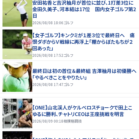
安田祐香と吉沢柚月が首位に並び、1打差3位に
金田久美子、河本結は17位 国内女子ゴルフ第2
日
2026/08/08 18:06
ゴルフ
【女子ゴルフ】キンクミが１差３位で最終日へ 痛
恨ダボからＶ戦線に再浮上「棚からぼたもちが２
回あった」
2026/08/08 17:52
ゴルフ
最終日は初の首位＆最終組 吉澤柚月は初優勝へ
「やるべきことをやりたい」
2026/08/08 17:47
ゴルフ
【ONE】山北渓人がケルベロスチョークで田上こ
ゆるに勝利、チャトリCEOは王座挑戦を明言
2026/08/09 00:18
相撲格闘技