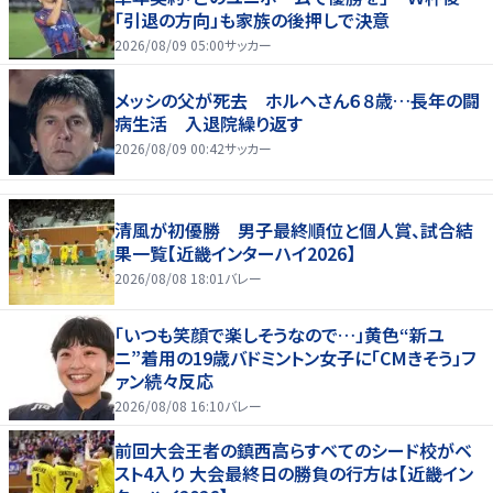
「引退の方向」も家族の後押しで決意
2026/08/09 05:00
サッカー
メッシの父が死去 ホルヘさん６８歳…長年の闘
病生活 入退院繰り返す
2026/08/09 00:42
サッカー
清風が初優勝 男子最終順位と個人賞、試合結
果一覧【近畿インターハイ2026】
2026/08/08 18:01
バレー
「いつも笑顔で楽しそうなので…」黄色“新ユ
ニ”着用の19歳バドミントン女子に「CMきそう」フ
ァン続々反応
2026/08/08 16:10
バレー
前回大会王者の鎮西高らすべてのシード校がベ
スト4入り 大会最終日の勝負の行方は【近畿イン