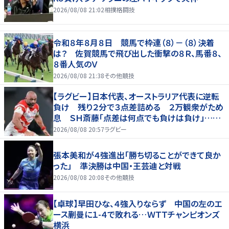
2026/08/08 21:02
相撲格闘技
令和８年８月８日 競馬で枠連（８）－（８）決着
は？ 佐賀競馬で飛び出した衝撃の８Ｒ、馬番８、
８番人気のＶ
2026/08/08 21:38
その他競技
【ラグビー】日本代表、オーストラリア代表に逆転
負け 残り２分で３点差詰める ２万観衆がため
息 ＳＨ斎藤「点差は何点でも負けは負け」…前
半にＳＯ伊藤龍が先制トライ、３２ー３５で惜敗
2026/08/08 20:57
ラグビー
張本美和が４強進出「勝ち切ることができて良か
った」 準決勝は中国・王芸迪と対戦
2026/08/08 20:08
その他競技
【卓球】早田ひな、４強入りならず 中国の左のエ
ース蒯曼に１-４で敗れる…ＷＴＴチャンピオンズ
横浜