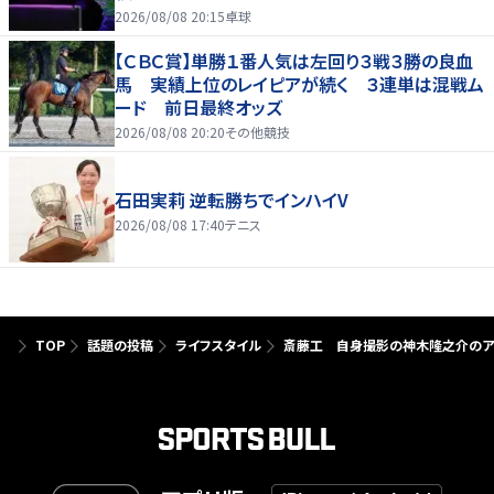
2026/08/08 20:15
卓球
【ＣＢＣ賞】単勝１番人気は左回り３戦３勝の良血
馬 実績上位のレイピアが続く ３連単は混戦ム
ード 前日最終オッズ
2026/08/08 20:20
その他競技
石田実莉 逆転勝ちでインハイV
2026/08/08 17:40
テニス
TOP
話題の投稿
ライフスタイル
斎藤工 自身撮影の神木隆之介のア