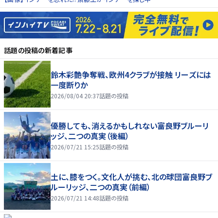
話題の投稿
の新着記事
鈴木彩艶争奪戦、欧州4クラブが接触 リーズには
一度断りか
2026/08/04 20:37
話題の投稿
優勝しても、消えるかもしれない――富良野ブルーリ
ッジ、二つの真実（後編）
2026/07/21 15:25
話題の投稿
土に、膝をつく。文化人が挑む、北の球団――富良野ブ
ルーリッジ、二つの真実（前編）
2026/07/21 14:48
話題の投稿