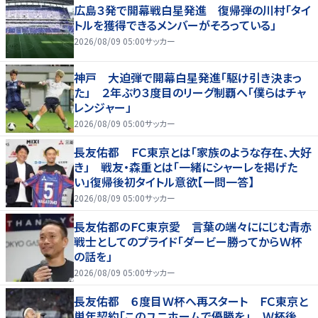
広島３発で開幕戦白星発進 復帰弾の川村「タイ
トルを獲得できるメンバーがそろっている」
2026/08/09 05:00
サッカー
神戸 大迫弾で開幕白星発進「駆け引き決まっ
た」 ２年ぶり３度目のリーグ制覇へ「僕らはチャ
レンジャー」
2026/08/09 05:00
サッカー
長友佑都 ＦＣ東京とは「家族のような存在、大好
き」 戦友・森重とは「一緒にシャーレを掲げた
い」復帰後初タイトル意欲【一問一答】
2026/08/09 05:00
サッカー
長友佑都のＦＣ東京愛 言葉の端々ににじむ青赤
戦士としてのプライド「ダービー勝ってからＷ杯
の話を」
2026/08/09 05:00
サッカー
長友佑都 ６度目Ｗ杯へ再スタート ＦＣ東京と
単年契約「このユニホームで優勝を」 Ｗ杯後