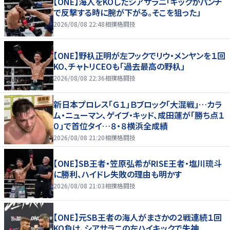
【ONE】海人をKOしたシアサラニ「キックかパンチ
で反撃する時に腕が下がる。そこを狙った」
2026/08/08 22:48
相撲格闘技
【ONE】野杁正明が左フックでリウ・メンヤンを１回
KO、チャトリCEOも「過去最高の野杁」
2026/08/08 22:36
相撲格闘技
新日本プロレス「Ｇ１」Ｂブロック「大混戦」…カラ
ム・ニューマン、ゲイブ・キッド、成田蓮が「勝ち点１
０」で首位タイ…８・８横浜全成績
2026/08/08 21:20
相撲格闘技
【ONE】SB王者・笠原弘希がRISE王者・塩川琉斗
に勝利、ハイドレ失敗の理由も明かす
2026/08/08 21:03
相撲格闘技
【ONE】元SB王者の海人がまさかの２戦連続１回
KO負け、シアサラニの左ハイキックで失神