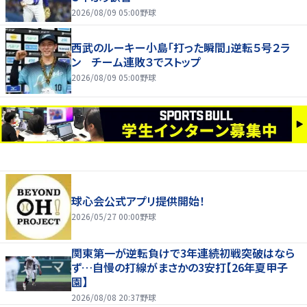
2026/08/09 05:00
野球
西武のルーキー小島「打った瞬間」逆転５号２ラ
ン チーム連敗３でストップ
2026/08/09 05:00
野球
球心会公式アプリ提供開始！
2026/05/27 00:00
野球
関東第一が逆転負けで3年連続初戦突破はなら
ず…自慢の打線がまさかの3安打【26年夏甲子
園】
2026/08/08 20:37
野球