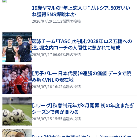
19歳ヤマルの“年上恋人♡”ガルシア、50万いい
ね獲得SNS爆跳ねか
2026/07/20 11:12
話題の投稿
競泳チーム「TASC」が挑む2028年ロス五輪への
道。堀之内コーチの人間性に惹かれて結成
2026/07/17 06:06
話題の投稿
【男子バレー日本代表】9連勝の価値 データで読
み解くVNLの現在地
2026/07/16 16:42
話題の投稿
【Jリーグ】秋春制元年が8月開幕 初の年度またぎ
シーズンで何が変わる
2026/07/15 15:55
話題の投稿