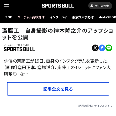
今日の予定
TOP
バーチャル高校野球
インターハイ
東京六大学野球
dodaSPO
（新しいタブ
斎藤工 自身撮影の神木隆之介のアップショ
ットを公開
2024.10.20 15:40
俳優の斎藤工が19日、自身のインスタグラムを更新した。
【画像】窪田正孝、窪塚洋介、斎藤工の3ショットにファン大
興奮💘「な…
記事全文を見る
話題の投稿
ライフスタイル