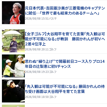
元日本代表・吉田亜沙美が三菱電機のキャプテン
に就任…「世界で最も結束力のあるチームへ」
2026/08/08 15:51
バスケ
【女子ゴルフ】大谷翔平を育てた言葉「先入観は可
能が不可能になる」が教訓 藤田かれんが初Ｖへ
２差４位浮上
2026/08/08 20:11
ゴルフ
思わぬ“繰り上げ”で開幕前日コース入り プロ14
年目の辻梨恵に初Vチャンス
2026/08/08 19:23
ゴルフ
「先入観は可能が不可能になる」 藤田かれんの待
ち受け画面は大谷翔平を育てた言葉
2026/08/08 18:50
ゴルフ