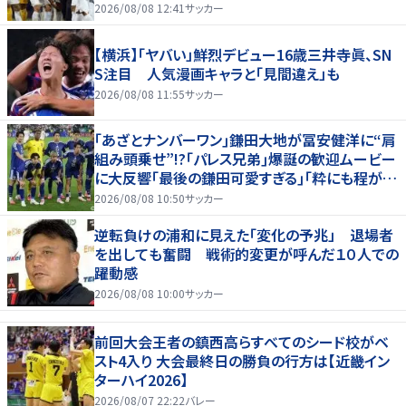
とになる」
2026/08/08 12:41
サッカー
【横浜】「ヤバい」鮮烈デビュー16歳三井寺眞、SN
S注目 人気漫画キャラと「見間違え」も
2026/08/08 11:55
サッカー
｢あざとナンバーワン｣鎌田大地が冨安健洋に“肩
組み頭乗せ”!?｢パレス兄弟｣爆誕の歓迎ムービー
に大反響｢最後の鎌田可愛すぎる｣｢粋にも程があ
る！」
2026/08/08 10:50
サッカー
逆転負けの浦和に見えた「変化の予兆」 退場者
を出しても奮闘 戦術的変更が呼んだ１０人での
躍動感
2026/08/08 10:00
サッカー
前回大会王者の鎮西高らすべてのシード校がベ
スト4入り 大会最終日の勝負の行方は【近畿イン
ターハイ2026】
2026/08/07 22:22
バレー