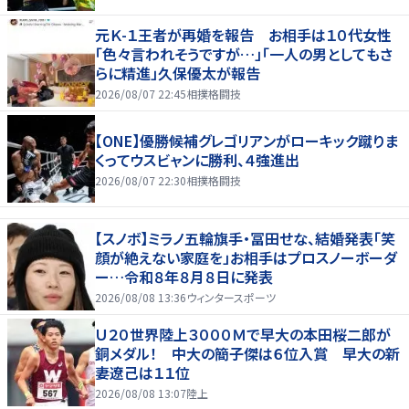
元Ｋ-１王者が再婚を報告 お相手は１０代女性
「色々言われそうですが…」「一人の男としてもさ
らに精進」久保優太が報告
2026/08/07 22:45
相撲格闘技
【ONE】優勝候補グレゴリアンがローキック蹴りま
くってウスビャンに勝利、４強進出
2026/08/07 22:30
相撲格闘技
【スノボ】ミラノ五輪旗手・冨田せな、結婚発表「笑
顔が絶えない家庭を」お相手はプロスノーボーダ
ー…令和８年８月８日に発表
2026/08/08 13:36
ウィンタースポーツ
Ｕ２０世界陸上３０００Ｍで早大の本田桜二郎が
銅メダル！ 中大の簡子傑は６位入賞 早大の新
妻遼己は１１位
2026/08/08 13:07
陸上