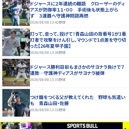
ドジャースに２年連続の難題 クローザーのディ
アスが防御率１１・００ 手術後も状態上がら
ず ３連覇へ守護神問題再燃
2026/08/08 13:42
野球
打って、走って、投げて！青森山田の背番号1が1番
打者で攻撃をけん引し、マウンドで1点差を守り切
った【26年夏甲子園】
2026/08/08 13:36
野球
ドジャース勝利目前もまさかのサヨナラ負けで７
連敗…守護神ディアスがサヨナラ被弾
2026/08/08 13:33
野球
つけ麺をつくる父が教えてくれた 野球も気遣い
も 青森山田・佐藤
2026/08/08 13:32
野球