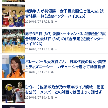
横浜隼人が初優勝 女子最終順位と個人賞、試
合結果一覧【近畿インターハイ2026】
2026/08/07 17:23
バレー
男子3日目（8/7）決勝トーナメント3、4回戦全12試
合結果と最終日（8/8）の試合予定【近畿インター
ハイ2026】
2026/08/07 15:25
バレー
バレーボール大友愛さん 日本代表の長女・美空
とディズニーシー カチューシャ着けて動画撮影
2026/08/07 15:08
バレー
【バレー】佐藤淑乃が乃木坂46ライブ観戦 動画
を公開 メンバーとの対面では固まって話せず
2026/08/07 10:46
バレー