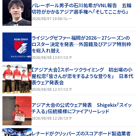
バレーボール男子の石川祐希がVNL報告 五輪
切符がかかるアジア選手権へ「そしてここから」
2026/08/07 10:08
バレー
ライジングゼファー福岡が2026－27シーズンの
ロスター決定を発表…外国籍及びアジア特別枠
を総入れ替え
2026/08/08 13:07
バスケ
【アジア大会】スポーツクライミング 初出場の小
屋松恋「皆さんが恋をするような登りを」 日本代
表ウェア発表会
2026/08/08 12:37
バスケ
アジア大会の公式ウェア発表 Shigekix「スイッ
チ入る」伝統模様にファイアリーレッド
2026/08/08 12:28
バスケ
レナードがクリッパーズのスコアボード製造業者