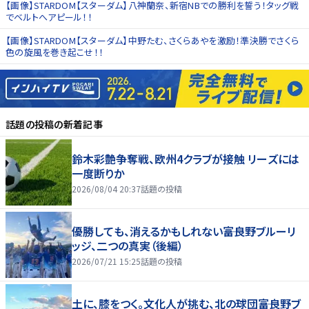
【画像】STARDOM【スターダム】八神蘭奈、新宿NBでの勝利を誓う！タッグ戦
でベルトへアピール！！
【画像】STARDOM【スターダム】中野たむ、さくらあやを激励！準決勝でさくら
色の旋風を巻き起こせ！！
話題の投稿
の新着記事
鈴木彩艶争奪戦、欧州4クラブが接触 リーズには
一度断りか
2026/08/04 20:37
話題の投稿
優勝しても、消えるかもしれない――富良野ブルーリ
ッジ、二つの真実（後編）
2026/07/21 15:25
話題の投稿
土に、膝をつく。文化人が挑む、北の球団――富良野ブ