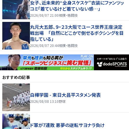
女子、近未来的“全身スケスケ”衣装にファンツッ
コミ「着ているけど着ていない感…」
2026/08/07 21:00
相撲・格闘技
丸元大五郎、９・２３大阪でユース世界王座決定
戦出場 「自然にどこかで倒せるボクシングを目
指している」
2026/08/07 20:44
相撲・格闘技
おすすめの記事
白樺学園 - 東日大昌平スタメン発表
2026/08/08 13:10
野球
ド軍が7連敗 悪夢の逆転サヨナラ負け