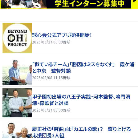
球心会公式アプリ提供開始！
2026/05/27 00:00
野球
「似ているチーム」「勝因はミスをなくす」 霞ケ浦
と中京 監督対談
2026/08/08 11:15
野球
甲子園初出場の八王子実践・河本監督、鳴門渦
潮・森監督と対談
2026/06/27 00:00
野球
履正社の「魔曲」は「カエルの歌」？ 盛り上げる
応援団長3人組