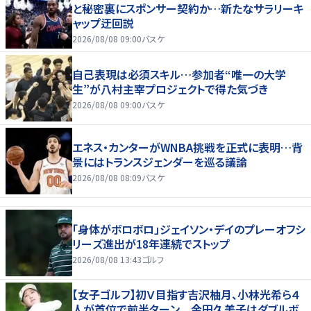
と秘密裏にスポンサー契約か‬…新たなサラリーキ
ャップ迂回説
2026/08/08 09:00
バスケ
自己表現は必須スキル…参加者“唯一の大学
生”が八村主宰プロジェクトで得た気づき
2026/08/08 09:00
バスケ
エネス・カンターがWNBA挑戦を正式に表明…背
景にはトランスジェンダーを巡る議論
2026/08/08 08:09
バスケ
「身体がボロボロ」ジェイソン・デイのプレーオフシ
リーズ進出が18年連続でストップ
2026/08/08 13:43
ゴルフ
【女子ゴルフ】初Ｖ目指す吉沢柚月、小林光希ら４
人が首位で前半ターン 金田久美子はダブルボ