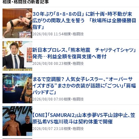
相撲・格闘技
の新着記事
３０年ぶり「８・８・８の日」 に新十両・時不動が末
広がりの関取人生を誓う 「秋場所は全勝優勝目
指す」
2026/08/08 11:54
相撲・格闘技
新日本プロレス、「熊本地震 チャリティＴシャツ」
発売…利益全額を復興支援へ寄付
2026/08/08 08:23
相撲・格闘技
まるで空調服？ 人気女子レスラー、“オーバーサ
イズすぎる”まさかの衣装が話題に「ごつい」「肩幅
パッドすご」
2026/08/08 07:00
相撲・格闘技
【ONE】「SAMURAI2」山本歩夢VS平山諒中止、笠
原弘希VS塩川琉斗は契約体重で開催
2026/08/07 23:18
相撲・格闘技