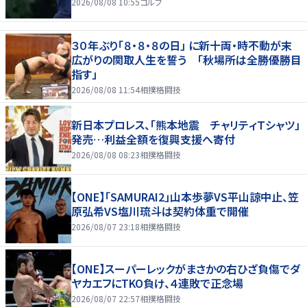
2026/08/08 10:55
ゴルフ
３０年ぶり「８・８・８の日」 に新十両・時不動が末
広がりの関取人生を誓う 「秋場所は全勝優勝目
指す」
2026/08/08 11:54
相撲格闘技
新日本プロレス、「熊本地震 チャリティＴシャツ」
発売…利益全額を復興支援へ寄付
2026/08/08 08:23
相撲格闘技
【ONE】「SAMURAI2」山本歩夢VS平山諒中止、笠
原弘希VS塩川琉斗は契約体重で開催
2026/08/07 23:18
相撲格闘技
【ONE】スーパーレックがまさかの右ひざ負傷でダ
ヤカエフにTKO負け、４連敗で正念場
2026/08/07 22:57
相撲格闘技