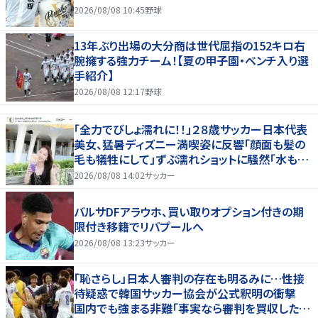
2026/08/08 10:45
野球
13年ぶり出場の大分商は世代屈指の152キロ右
腕擁する強力チーム！【夏の甲子園・ベンチ入り選
手紹介】
2026/08/08 12:17
野球
「全力でびしょ濡れに！！」２８歳サッカー日本代表
美女、猛暑ディズニー満喫姿に反響「顔面も髪の
毛も犠牲にして」ずぶ濡れショットに騒然「水も滴
る」「女優さんかと」
2026/08/08 14:02
サッカー
バルサDFアラウホ、買い取りオプション付きの期
限付き移籍でリバプールへ
2026/08/08 13:23
サッカー
「恥さらし」日本人審判の存在も明るみに…性接
待疑惑で韓国サッカー協会が公式釈明の衝撃
国内でも強まる非難「事実なら審判を買収したこ