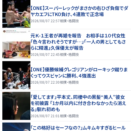
【ONE】スーパーレックがまさかの右ひざ負傷でダ
ヤカエフにTKO負け、４連敗で正念場
2026/08/07 22:57
相撲・格闘技
元Ｋ-１王者が再婚を報告 お相手は１０代女性
「色々言われそうですが…」「一人の男としてもさ
らに精進」久保優太が報告
2026/08/07 22:45
相撲・格闘技
【ONE】優勝候補グレゴリアンがローキック蹴りま
くってウスビャンに勝利、４強進出
2026/08/07 22:30
相撲・格闘技
「愛してます」平本丈、同棲中の黒髪“美人”彼女
を初披露 「1か月以内に付き合わなかったら消え
る」馴れ初めも
2026/08/07 21:01
相撲・格闘技
「この格好はセーフなの？」ムキムキすぎるヒール