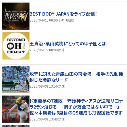
BEST BODY JAPANをライブ配信！
2026/04/01 00:00
その他競技
王貞治・栗山英樹にとっての甲子園とは
2026/06/15 00:00
野球
攻守に冴えた青森山田の司令塔 相手の先制機
封じた冷静なリード
2026/08/08 13:56
野球
ド軍悪夢の7連敗 守護神ディアスが逆転サヨナ
ラ2ラン浴びる 「調子が万全ではない中で…」
佐々木朗希は6度目のQS達成も打線援護できず
2026/08/08 13:48
野球