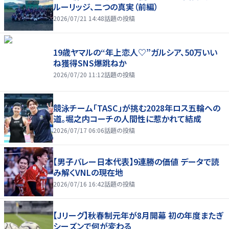
ルーリッジ、二つの真実（前編）
2026/07/21 14:48
話題の投稿
19歳ヤマルの“年上恋人♡”ガルシア、50万いい
ね獲得SNS爆跳ねか
2026/07/20 11:12
話題の投稿
競泳チーム「TASC」が挑む2028年ロス五輪への
道。堀之内コーチの人間性に惹かれて結成
2026/07/17 06:06
話題の投稿
【男子バレー日本代表】9連勝の価値 データで読
み解くVNLの現在地
2026/07/16 16:42
話題の投稿
【Jリーグ】秋春制元年が8月開幕 初の年度またぎ
シーズンで何が変わる