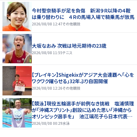
今村聖奈騎手が足を負傷 新潟９Ｒ以降の４鞍
は乗り替わりに ４Ｒの馬場入場で騎乗馬が放馬
2026/08/08 12:47
その他競技
大坂なおみ 次戦は地元期待の23歳
2026/08/08 11:55
テニス
【ブレイキン】Shigekixがアジア大会連覇へ「心を
ワクワク躍らせる」32年ぶり自国開催
2026/08/08 12:26
その他競技
【競泳】現役五輪選手が前例なき挑戦 塩浦慎理
が「沖縄スプリント」創設に込めた思い「沖縄から
オリンピック選手を」 池江璃花子ら日本代表も
参戦
2026/08/08 00:29
水泳