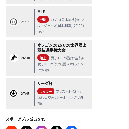
MLB
野球
カブス(鈴木誠也)vs. ブ
25:35
ルージェイズ(岡本和真)(27:20)
ほか
オレゴン2026 U20世界陸上
競技選手権大会
26:00
陸上
男子100m(清水空跳)、
女子800m(久保凛)ほか(リンク
は外部)
リーグ杯
サッカー
ブリストル・C(平河
27:45
悠) vs. ウォルソール(リンクは外
部)
スポーツブル 公式SNS