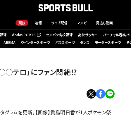
競技
速報
ライブ配信
マンガ
見逃し動画
野球
dodaSPORTS
センバツ高校野球
高校サッカー
バーチャル春高バ
（新しいタブで開く）
ABEMA
ウインタースポーツ
パラスポーツ
ダンス
モータースポーツ
そ
◯◯テロ」にファン悶絶⁉︎
タグラムを更新。【画像】貴島明日香が1人ポケモン祭