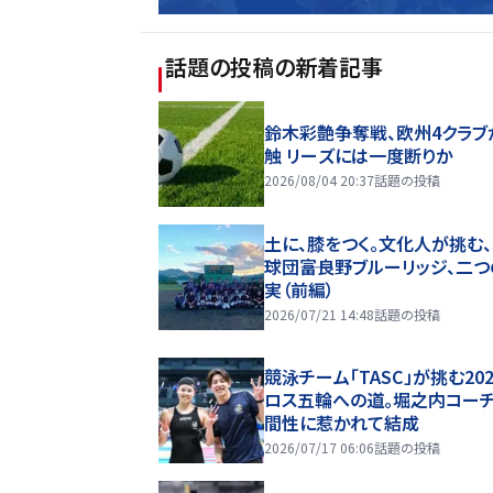
話題の投稿
の新着記事
鈴木彩艶争奪戦、欧州4クラブ
触 リーズには一度断りか
2026/08/04 20:37
話題の投稿
土に、膝をつく。文化人が挑む
球団――富良野ブルーリッジ、二
実（前編）
2026/07/21 14:48
話題の投稿
競泳チーム「TASC」が挑む20
ロス五輪への道。堀之内コー
間性に惹かれて結成
2026/07/17 06:06
話題の投稿