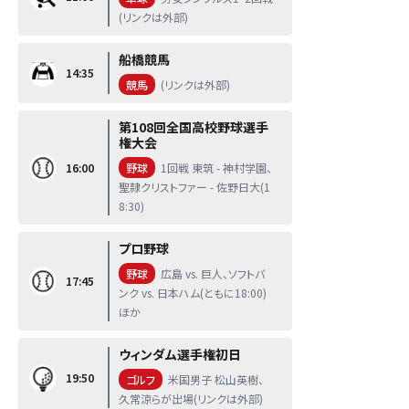
(リンクは外部)
船橋競馬
14:35
競馬
(リンクは外部)
第108回全国高校野球選手
権大会
16:00
野球
1回戦 東筑 - 神村学園、
聖隷クリストファー - 佐野日大(1
8:30)
プロ野球
野球
広島 vs. 巨人、ソフトバ
17:45
ンク vs. 日本ハム(ともに18:00)
ほか
ウィンダム選手権初日
19:50
ゴルフ
米国男子 松山英樹、
久常涼らが出場(リンクは外部)