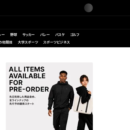
レー
野球
サッカー
バレー
バスケ
ゴルフ
の他競技
大学スポーツ
スポーツビジネス