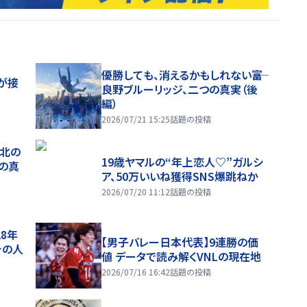
優勝しても、消えるかもしれない――富
が接
良野ブルーリッジ、二つの真実（後
編）
2026/07/21 15:25
話題の投稿
、北の
19歳ヤマルの“年上恋人♡”ガルシ
つの真
ア、50万いいね獲得SNS爆跳ねか
2026/07/20 11:12
話題の投稿
28年
【男子バレー日本代表】9連勝の価
チの人
値 データで読み解くVNLの現在地
2026/07/16 16:42
話題の投稿