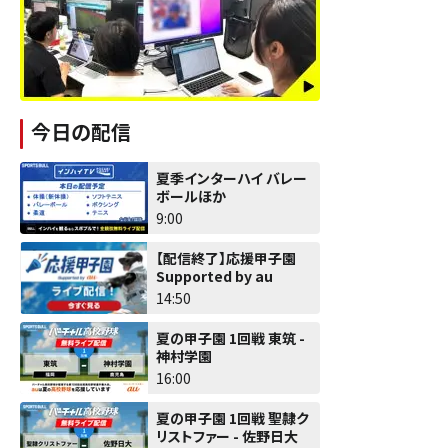
今日の配信
夏季インターハイ バレー
ボールほか
9:00
【配信終了】応援甲子園
Supported by au
14:50
夏の甲子園 1回戦 東筑 -
神村学園
16:00
夏の甲子園 1回戦 聖隷ク
リストファー - 佐野日大