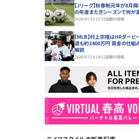
【Jリーグ】秋春制元年が8月開
の年度またぎシーズンで何が
2026/07/15 15:55
話題の投稿
【MLB】村上宗隆はHRダービ
退も約2400万円 賞金の仕組
解説
2026/07/14 14:52
話題の投稿