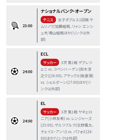
ナショナルバンク・オープン
テニス
女子ダブルス1回戦 サ
23:00
ムソノワ/加藤組戦、リャン エンシ
ュオ/青山組戦ほか(リンクは外
部)
ECL
サッカー
3次 第1戦 デブレツ
ェニ vs. コペンハーゲン(鈴木淳
24:00
之介)(26:00)、アヤックス(板倉滉)
vs. シェルボーン(27:00)ほか(リ
ンクは外部)
EL
サッカー
3次 第1戦 ヤギェロ
ニア(小林友希) vs. レンジャーズ
24:00
(25:00)、ザルツブルク(北野颯太、
チェイス・アンリ) vs. パフォス(26:
00)ほか(リンクは外部)