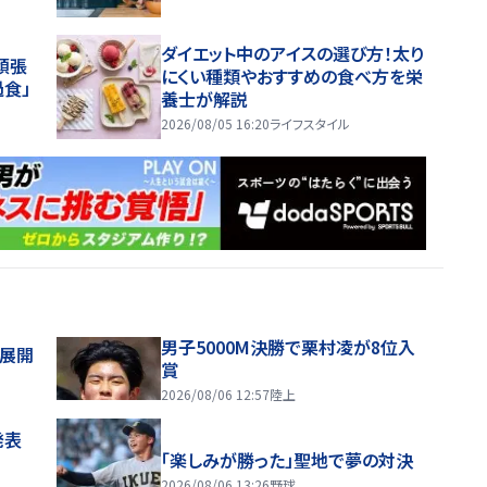
ダイエット中のアイスの選び方！太り
頑張
にくい種類やおすすめの食べ方を栄
過食」
養士が解説
2026/08/05 16:20
ライフスタイル
男子5000M決勝で栗村凌が8位入
舗展開
賞
2026/08/06 12:57
陸上
発表
「楽しみが勝った」聖地で夢の対決
2026/08/06 13:26
野球