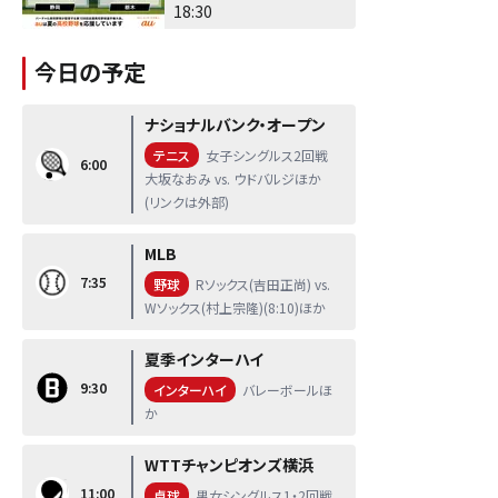
18:30
今日の予定
ナショナルバンク・オープン
テニス
女子シングルス2回戦
6:00
大坂なおみ vs. ウドバルジほか
(リンクは外部)
MLB
7:35
野球
Rソックス(吉田正尚) vs.
Wソックス(村上宗隆)(8:10)ほか
夏季インターハイ
9:30
インターハイ
バレーボールほ
か
WTTチャンピオンズ横浜
11:00
卓球
男女シングルス1・2回戦