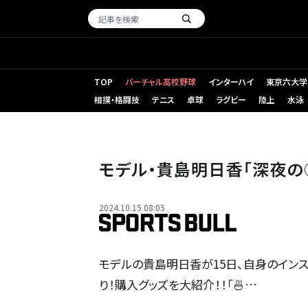
TOP
バーチャル高校野球
インターハイ
東京六大学
相撲・格闘技
テニス
卓球
ラグビー
陸上
水泳
モデル・貴島明日香「深夜の
2024.10.15 08:05
モデルの貴島明日香が15日、自身のインス
り！購入グッズを大紹介！！「🍜…