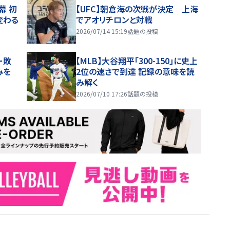
幕 初
【UFC】朝倉海の次戦が決定 上海
変わる
でアオリチロンと対戦
2026/07/14 15:19
話題の投稿
ー敗
【MLB】大谷翔平「300-150」に史上
みを
2位の速さで到達 記録の意味を読
み解く
2026/07/10 17:26
話題の投稿