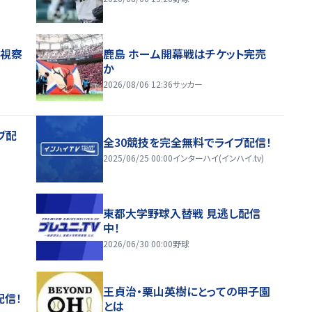
地視察
鹿島 ホーム開幕戦はチケット完売
か
2026/08/06 12:36
サッカー
ブ配
全30競技を完全無料でライブ配信！
2025/06/25 00:00
インターハイ(インハイ.tv)
東都大学野球入替戦 見逃し配信
中！
2026/06/30 00:00
野球
王貞治・栗山英樹にとっての甲子園
配信！
とは