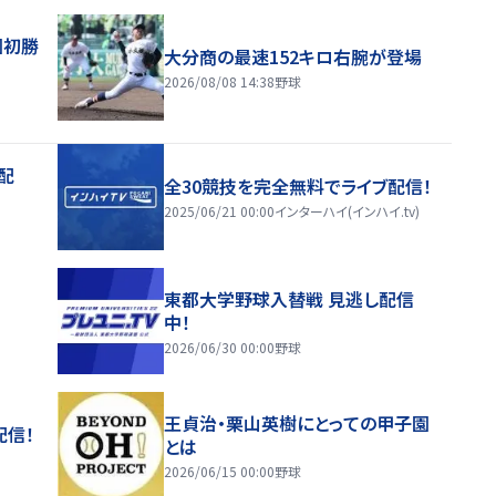
園初勝
大分商の最速152キロ右腕が登場
2026/08/08 14:38
野球
配
全30競技を完全無料でライブ配信！
2025/06/21 00:00
インターハイ(インハイ.tv)
東都大学野球入替戦 見逃し配信
中！
2026/06/30 00:00
野球
王貞治・栗山英樹にとっての甲子園
配信！
とは
2026/06/15 00:00
野球