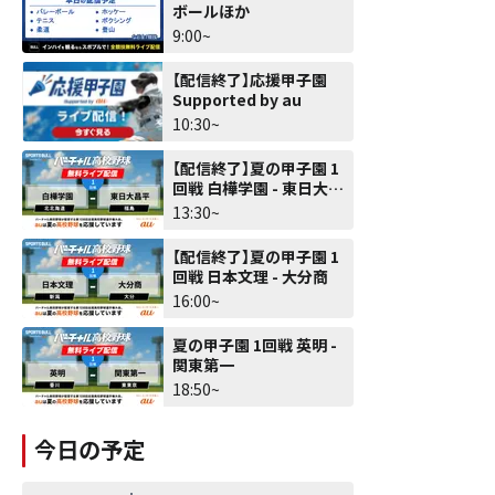
ボールほか
9:00~
【配信終了】応援甲子園
Supported by au
10:30~
【配信終了】夏の甲子園 1
回戦 白樺学園 - 東日大昌
平
13:30~
【配信終了】夏の甲子園 1
回戦 日本文理 - 大分商
16:00~
夏の甲子園 1回戦 英明 -
関東第一
18:50~
今日の予定