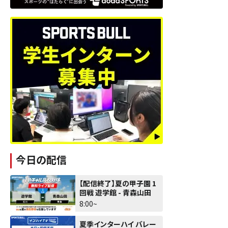
今日の配信
【配信終了】夏の甲子園 1
回戦 遊学館 - 青森山田
8:00~
夏季インターハイ バレー