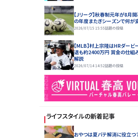
【Jリーグ】秋春制元年が8月開
の年度またぎシーズンで何が
2026/07/15 15:55
話題の投稿
【MLB】村上宗隆はHRダービ
退も約2400万円 賞金の仕組
解説
2026/07/14 14:52
話題の投稿
ライフスタイル
の新着記事
おやつは夏バテ解消に役立つ？