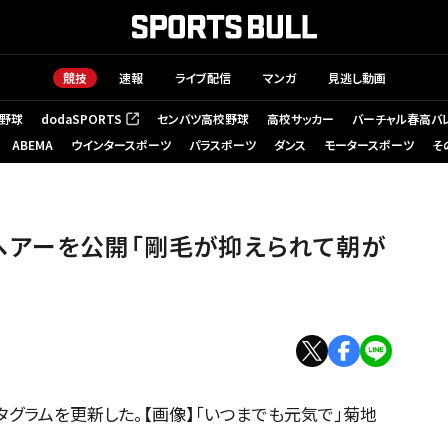
競技
速報
ライブ配信
マンガ
見逃し動画
野球
dodaSPORTS
センバツ高校野球
高校サッカー
バーチャル春高バ
（新しいタブで開く）
ABEMA
ウインタースポーツ
パラスポーツ
ダンス
モータースポーツ
そ
ヘアーを公開「剛毛が抑えられて朝が
タグラムを更新した。【画像】「いつまでも元気で」菊地