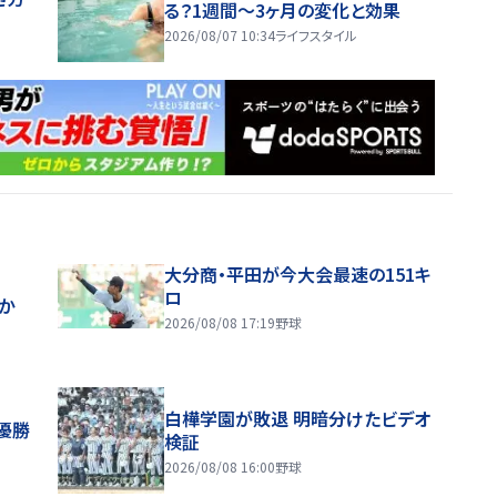
る？1週間～3ヶ月の変化と効果
2026/08/07 10:34
ライフスタイル
大分商・平田が今大会最速の151キ
ロ
ほか
2026/08/08 17:19
野球
白樺学園が敗退 明暗分けたビデオ
優勝
検証
2026/08/08 16:00
野球