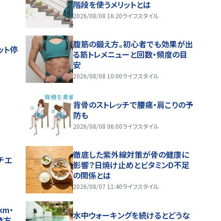
階段を使うメリットとは
2026/08/08 16:20
ライフスタイル
腹筋の鍛え方。初心者でも効果が出
ット停
る筋トレメニューと回数・頻度の目
安
2026/08/08 10:00
ライフスタイル
背骨のストレッチで腰痛・肩こりの予
防も
2026/08/08 06:00
ライフスタイル
徹底した紫外線対策が骨の健康に
チエ
影響？日焼け止めとビタミンD不足
の関係とは
2026/08/07 11:40
ライフスタイル
m・
水中ウォーキングを続けるとどうな
き方