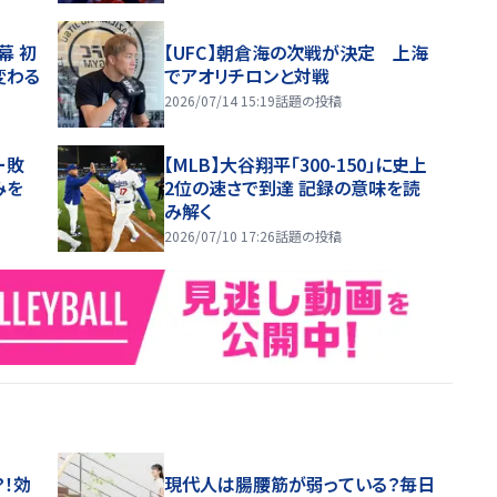
幕 初
【UFC】朝倉海の次戦が決定 上海
変わる
でアオリチロンと対戦
2026/07/14 15:19
話題の投稿
ー敗
【MLB】大谷翔平「300-150」に史上
みを
2位の速さで到達 記録の意味を読
み解く
2026/07/10 17:26
話題の投稿
！効
現代人は腸腰筋が弱っている？毎日