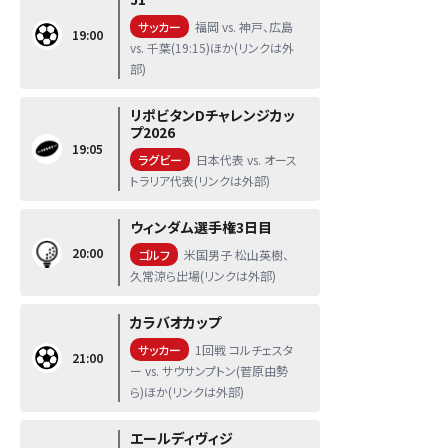
サッカー
福岡 vs. 神戸、広島
19:00
vs. 千葉(19:15)ほか(リンクは外
部)
リポビタンDチャレンジカッ
プ2026
19:05
ラグビー
日本代表 vs. オース
トラリア代表(リンクは外部)
ウィンダム選手権3日目
20:00
ゴルフ
米国男子 松山英樹、
久常涼ら出場(リンクは外部)
カラバオカップ
サッカー
1回戦 コルチェスタ
21:00
ー vs. サウサンプトン(菅原由勢
ら)ほか(リンクは外部)
エールディヴィジ