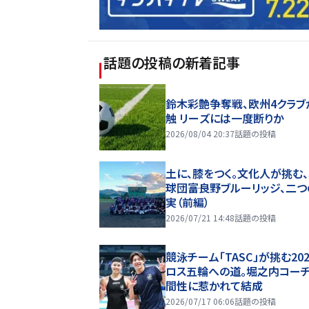
話題の投稿
の新着記事
鈴木彩艶争奪戦、欧州4クラブ
触 リーズには一度断りか
2026/08/04 20:37
話題の投稿
土に、膝をつく。文化人が挑む
球団――富良野ブルーリッジ、二
実（前編）
2026/07/21 14:48
話題の投稿
競泳チーム「TASC」が挑む20
ロス五輪への道。堀之内コー
間性に惹かれて結成
2026/07/17 06:06
話題の投稿