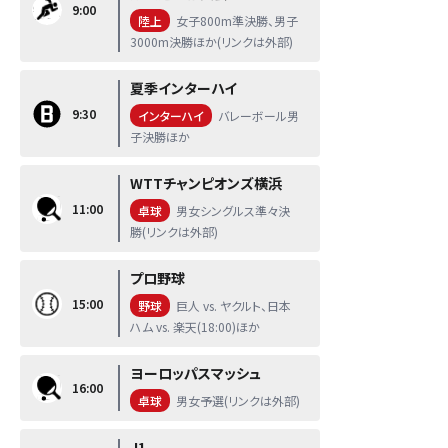
9:00
陸上
女子800m準決勝、男子
3000m決勝ほか(リンクは外部)
夏季インターハイ
9:30
インターハイ
バレーボール男
子決勝ほか
WTTチャンピオンズ横浜
11:00
卓球
男女シングルス準々決
勝(リンクは外部)
プロ野球
15:00
野球
巨人 vs. ヤクルト、日本
ハム vs. 楽天(18:00)ほか
ヨーロッパスマッシュ
16:00
卓球
男女予選(リンクは外部)
J1