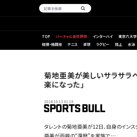
TOP
バーチャル高校野球
インターハイ
東京六大学
相撲・格闘技
テニス
卓球
ラグビー
陸上
水泳
菊地亜美が美しいサラサラ
楽になった」
2024.10.13 01:19
タレントの菊地亜美が12日、自身のインス
亜美が両親の“還暦”を家族で…