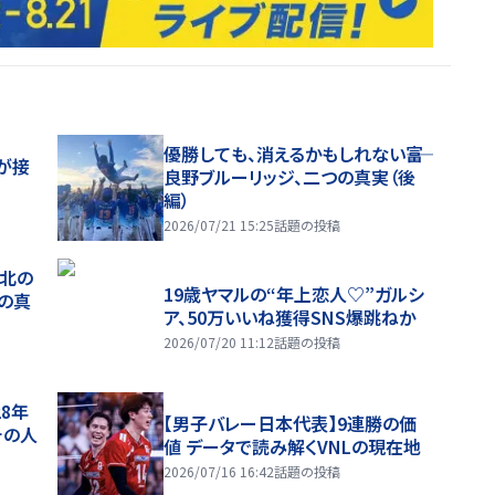
優勝しても、消えるかもしれない――富
が接
良野ブルーリッジ、二つの真実（後
編）
2026/07/21 15:25
話題の投稿
、北の
19歳ヤマルの“年上恋人♡”ガルシ
つの真
ア、50万いいね獲得SNS爆跳ねか
2026/07/20 11:12
話題の投稿
28年
【男子バレー日本代表】9連勝の価
チの人
値 データで読み解くVNLの現在地
2026/07/16 16:42
話題の投稿