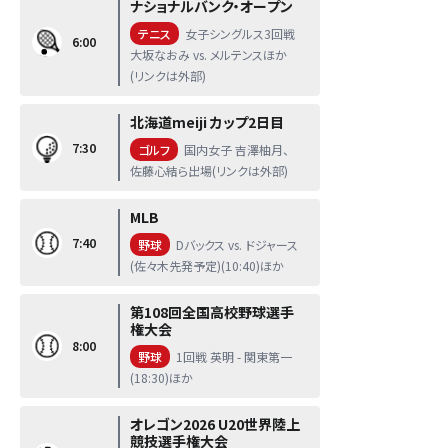
ナショナルバンク・オープン
テニス
女子シングルス3回戦
6:00
大坂なおみ vs. メルテンスほか
(リンクは外部)
北海道meiji カップ2日目
7:30
ゴルフ
国内女子 吉澤柚月、
佐藤心結ら出場(リンクは外部)
MLB
7:40
野球
Dバックス vs. ドジャース
(佐々木先発予定)(10:40)ほか
第108回全国高校野球選手
権大会
8:00
野球
1回戦 英明 - 関東第一
(18:30)ほか
オレゴン2026 U20世界陸上
競技選手権大会