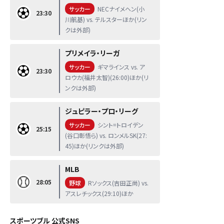
サッカー
NECナイメヘン(小
23:30
川航基) vs. テルスターほか(リン
クは外部)
プリメイラ・リーガ
サッカー
ギマラインス vs. ア
23:30
ロウカ(福井太智)(26:00)ほか(リ
ンクは外部)
ジュピラー・プロ・リーグ
サッカー
シント=トロイデン
25:15
(谷口彰悟ら) vs. ロンメルSK(27:
45)ほか(リンクは外部)
MLB
28:05
野球
Rソックス(吉田正尚) vs.
アスレチックス(29:10)ほか
スポーツブル 公式SNS