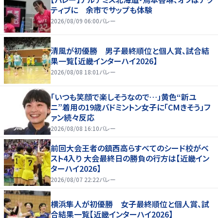
ティブに 余市でサップも体験
2026/08/09 06:00
バレー
清風が初優勝 男子最終順位と個人賞、試合結
果一覧【近畿インターハイ2026】
2026/08/08 18:01
バレー
「いつも笑顔で楽しそうなので…」黄色“新ユ
ニ”着用の19歳バドミントン女子に「CMきそう」フ
ァン続々反応
2026/08/08 16:10
バレー
前回大会王者の鎮西高らすべてのシード校がベ
スト4入り 大会最終日の勝負の行方は【近畿イン
ターハイ2026】
2026/08/07 22:22
バレー
横浜隼人が初優勝 女子最終順位と個人賞、試
合結果一覧【近畿インターハイ2026】