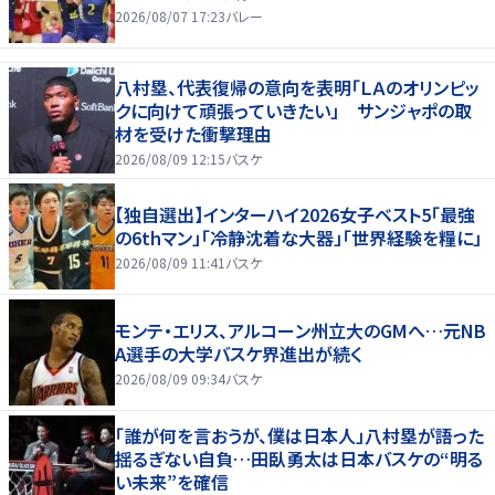
2026/08/07 17:23
バレー
八村塁、代表復帰の意向を表明「ＬＡのオリンピッ
クに向けて頑張っていきたい」 サンジャポの取
材を受けた衝撃理由
2026/08/09 12:15
バスケ
【独自選出】インターハイ2026女子ベスト5「最強
の6thマン」「冷静沈着な大器」「世界経験を糧に」
2026/08/09 11:41
バスケ
モンテ・エリス、アルコーン州立大のGMへ…元NB
A選手の大学バスケ界進出が続く
2026/08/09 09:34
バスケ
「誰が何を言おうが、僕は日本人」八村塁が語った
揺るぎない自負…田臥勇太は日本バスケの“明る
い未来”を確信