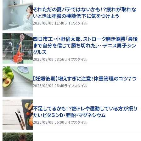
それただの夏バテではないかも！？疲れが取れな
いときは肝臓の機能低下に気をつけよう
2026/08/09 11:40
ライフスタイル
四日市工・小野倫太郎、ストローク磨き優勝「最後
まで自分を信じて勝ち切れた」…テニス男子シン
グルス
2026/08/09 08:56
ライフスタイル
【妊娠後期】増えすぎに注意！体重管理のコツ７つ
2026/08/09 06:40
ライフスタイル
不足してるかも！？筋トレや運動している方が摂り
たいビタミンD・亜鉛・マグネシウム
2026/08/09 06:00
ライフスタイル