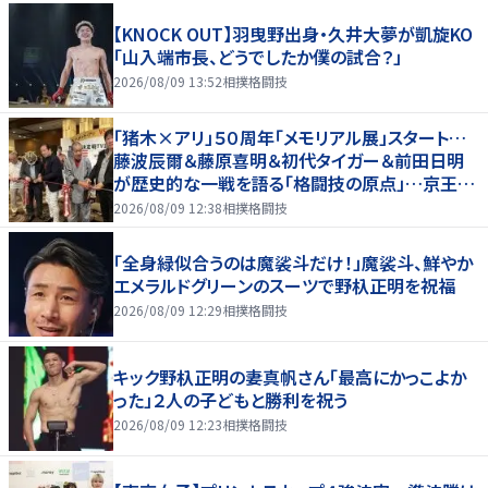
【KNOCK OUT】羽曳野出身・久井大夢が凱旋KO
「山入端市長、どうでしたか僕の試合？」
2026/08/09 13:52
相撲格闘技
「猪木×アリ」５０周年「メモリアル展」スタート…
藤波辰爾＆藤原喜明＆初代タイガー＆前田日明
が歴史的な一戦を語る「格闘技の原点」…京王プ
ラザホテルで３１日まで
2026/08/09 12:38
相撲格闘技
「全身緑似合うのは魔裟斗だけ！」魔裟斗、鮮やか
エメラルドグリーンのスーツで野杁正明を祝福
2026/08/09 12:29
相撲格闘技
キック野杁正明の妻真帆さん「最高にかっこよか
った」２人の子どもと勝利を祝う
2026/08/09 12:23
相撲格闘技