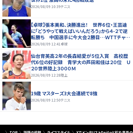
2026/08/09 10:39
テニス
【卓球】張本美和、決勝進出！ 世界６位・王芸迪
に「どうやって戦えばいいんだろう」から４-２で逆
転勝ち 中国選手に今大会２勝目…ＷＴＴチャン
ピオンズ横浜
2026/08/09 12:41
卓球
仙台育英高２年の長森結愛が５位入賞 高校歴
代６位の好記録 青学大の芦田和佳は２０位 Ｕ
２０世界陸上３０００Ｍ
2026/08/09 12:28
陸上
19歳 マスターズ3大会連続で8強
2026/08/09 12:50
テニス
TOP
話題の投稿
ライフスタイル
XでメンタリストDaiGoと松丸亮吾