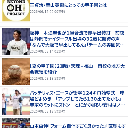
王貞治・栗山英樹にとっての甲子園とは
2026/06/15 00:00
野球
阪神 木浪聖也が１軍合流で即早出特打 前夜
は静岡でナイターフル出場の３２歳に期待の声
「なんで大阪で早出してるん」「チームの雰囲気が
変わる気が」
2026/08/09 14:01
野球
【夏の甲子園】2回戦・天理 - 福山 両校の地方大
会戦績を紹介
2026/08/09 13:59
野球
バッテリィズ・エースが衝撃１２４キロ始球式 球
場どよめき 「アップしてたら１３０出てたかも」
寺家のミットにズトン とにかく明るい安村はノー
バンならず
2026/08/09 13:59
野球
山本由伸「フォーム自体すごく良かった」「直球もす