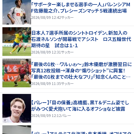
「サポーター楽しませる選手の一人」バレンシアM
F佐藤龍之介、プレシーズンマッチ５戦連続出場
2026/08/09 12:42
サッカー
日本人７選手所属のシントトロイデン、新加入の
石渡ネルソンが開幕戦でアシスト ロス五輪世代
期待の星 試合は１-１
2026/08/09 12:31
サッカー
｢最後の1枚…ワルぃゎ〜｣鈴木優磨が激勝翌日に
写真12枚投稿→渾身の“煽りショット”に興奮！
｢最後の1枚までの壮大なフリ｣｢知念くんのことど
んだけ好きなんよｗ｣
2026/08/09 11:35
サッカー
【バレー】「目の保養」高橋藍、黒Ｔ＆デニム姿でし
がみつく愛犬抱いて海に入るオフショなど披露
2026/08/09 12:12
バレー
【バレー】アルテミス北海道・鳥本香琳、オフはアク