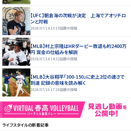
【UFC】朝倉海の次戦が決定 上海でアオリチロ
ンと対戦
2026/07/14 15:19
話題の投稿
【MLB】村上宗隆はHRダービー敗退も約2400万
円 賞金の仕組みを解説
2026/07/14 14:52
話題の投稿
【MLB】大谷翔平「300-150」に史上2位の速さで
到達 記録の意味を読み解く
2026/07/10 17:26
話題の投稿
ライフスタイル
の新着記事