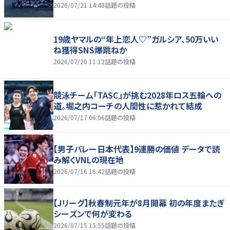
2026/07/21 14:48
話題の投稿
19歳ヤマルの“年上恋人♡”ガルシア、50万いい
ね獲得SNS爆跳ねか
2026/07/20 11:12
話題の投稿
競泳チーム「TASC」が挑む2028年ロス五輪への
道。堀之内コーチの人間性に惹かれて結成
2026/07/17 06:06
話題の投稿
【男子バレー日本代表】9連勝の価値 データで読
み解くVNLの現在地
2026/07/16 16:42
話題の投稿
【Jリーグ】秋春制元年が8月開幕 初の年度またぎ
シーズンで何が変わる
2026/07/15 15:55
話題の投稿