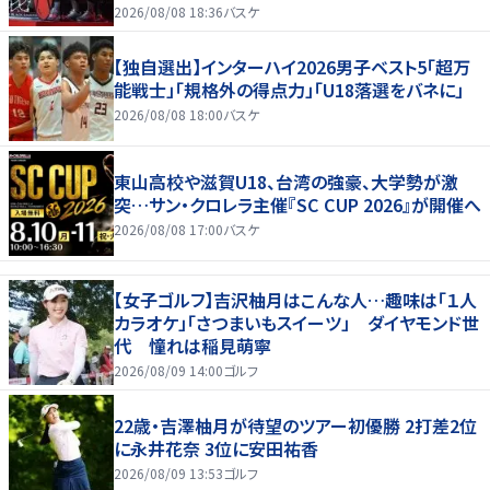
2026/08/08 18:36
バスケ
【独自選出】インターハイ2026男子ベスト5「超万
能戦士」「規格外の得点力」「U18落選をバネに」
2026/08/08 18:00
バスケ
東山高校や滋賀U18、台湾の強豪、大学勢が激
突…サン・クロレラ主催『SC CUP 2026』が開催へ
2026/08/08 17:00
バスケ
【女子ゴルフ】吉沢柚月はこんな人…趣味は「１人
カラオケ」「さつまいもスイーツ」 ダイヤモンド世
代 憧れは稲見萌寧
2026/08/09 14:00
ゴルフ
22歳・吉澤柚月が待望のツアー初優勝 2打差2位
に永井花奈 3位に安田祐香
2026/08/09 13:53
ゴルフ