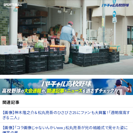
関連記事
【画像】神木隆之介＆松丸亮吾のひさびさ2Sにファンも大興奮！「透明度高す
ぎる二人」
【画像】「コラ画像じゃないんかいww」松丸亮吾が兄の結婚式で見せた姿に
爆笑の嵐