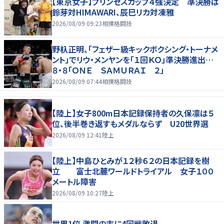
【東京女子】プリンセスカップ４強決定 準決勝は
鈴芽対HIMAWARI、辰巳リカ対凍雅
2026/08/09 09:23
相撲格闘技
野杁正明、「フェザー級キックボクシング・トーナメ
ント」でリウ・メンヤンを「１回ＫＯ」準決勝進出…
８・８「ＯＮＥ ＳＡＭＵＲＡＩ ２」
2026/08/09 07:44
相撲格闘技
【陸上】女子800m日本記録保持者の久保凛は５
位、後半巻き返すもメダルならず U20世界選
2026/08/09 12:41
陸上
【陸上】中島ひとみが１２秒６２の日本記録を樹
立 富士北麓ワールドトライアル 女子１００
メートル障害
2026/08/09 10:27
陸上
世界1位 激闘の末に4回戦敗退