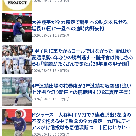
2026/05/27 00:00
野球
大谷翔平が全力疾走で勝利への執念を見せる、
延長10回に一塁への適時内野安打
2026/08/09 12:33
野球
「甲子園に来たからゴールではなかった」 新田が
愛媛県勢5年ぶりの勝利逃す…指揮官は悔しさあ
らわ「宿題がたくさんできた」【26年夏の甲子園】
2026/08/09 13:46
野球
4年連続出場の花巻東が2年連続初戦突破！追い
上げ振り切り新田との接戦制す【26年夏甲子園】
2026/08/09 10:27
野球
ドジャース 大谷翔平Ｖ打で７連敗脱出！左膝の
不安を抱える中で執念の全力疾走 九回にディ
アスが背信投球も悪循環断つ 十回はヒヤヒヤ
もリード守る
2026/06/19 00:00
野球