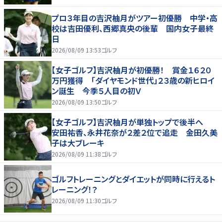
プロ３年目の吉沢柚月がツアー初優勝 中学・高
校は吉田優利、西郷真央の後輩 国内女子最終
日
2026/08/09 13:53
ゴルフ
【女子ゴルフ】吉沢柚月が初優勝！ 賞金１６２０
万円獲得 「ダイヤモンド世代」２３歳の新ヒロイ
ン誕生 今季５人目の初Ｖ
2026/08/09 13:50
ゴルフ
【女子ゴルフ】吉沢柚月が単独トップで後半へ
安田祐香、永井花奈が２差２位で追走 金田久美
子は大ブレーキ
2026/08/09 11:38
ゴルフ
ゴルフトレーニングとダイエットが同時に行えるト
レーニング！？
2026/08/09 11:30
ゴルフ