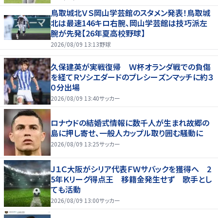
鳥取城北ＶＳ岡山学芸館のスタメン発表！鳥取城
北は最速146キロ右腕、岡山学芸館は技巧派左
腕が先発【26年夏高校野球】
2026/08/09 13:13
野球
久保建英が実戦復帰 Ｗ杯オランダ戦での負傷
を経てＲソシエダードのプレシーズンマッチに約３
０分出場
2026/08/09 13:40
サッカー
ロナウドの結婚式情報に数千人が生まれ故郷の
島に押し寄せ、一般人カップル取り囲む騒動に
2026/08/09 13:25
サッカー
Ｊ１Ｃ大阪がシリア代表ＦＷサバックを獲得へ 2
5年Ｋリーグ得点王 移籍金発生せず 歌手とし
ても活動
2026/08/09 13:00
サッカー