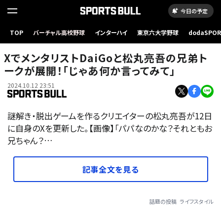
今日の予定
TOP
バーチャル高校野球
インターハイ
東京六大学野球
dodaSPO
（新しいタブ
XでメンタリストDaiGoと松丸亮吾の兄弟ト
ークが展開！「じゃあ何か言ってみて」
2024.10.12 23:51
謎解き・脱出ゲームを作るクリエイターの松丸亮吾が12日
に自身のXを更新した。【画像】「パパなのかな？それともお
兄ちゃん？…
記事全文を見る
話題の投稿
ライフスタイル