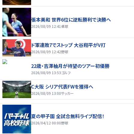
張本美和 世界6位に逆転勝利で決勝へ
2026/08/09 12:41
卓球
ド軍連敗7でストップ 大谷翔平がV打
2026/08/09 12:42
野球
22歳・吉澤柚月が待望のツアー初優勝
2026/08/09 13:53
ゴルフ
C大阪 シリア代表FWを獲得へ
2026/08/09 13:00
サッカー
夏の甲子園 全試合無料ライブ配信！
2026/04/12 00:00
野球