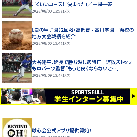
ごくいいコースに決まった」／一問一答
2026/08/09 13:53
野球
【夏の甲子園】2回戦・高岡商 - 高川学園 両校の
地方大会戦績を紹介
2026/08/09 13:49
野球
大谷翔平、延長で勝ち越し適時打 連敗ストップ
もロバーツ監督「もっと良くならないと…」
2026/08/09 13:47
野球
球心会公式アプリ提供開始！