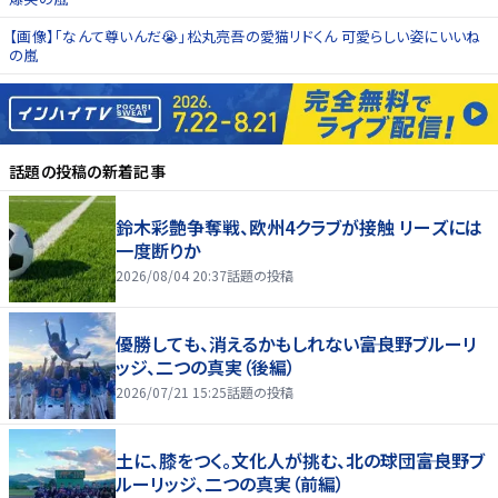
【画像】「なんて尊いんだ😭」松丸亮吾の愛猫リドくん 可愛らしい姿にいいね
の嵐
話題の投稿
の新着記事
鈴木彩艶争奪戦、欧州4クラブが接触 リーズには
一度断りか
2026/08/04 20:37
話題の投稿
優勝しても、消えるかもしれない――富良野ブルーリ
ッジ、二つの真実（後編）
2026/07/21 15:25
話題の投稿
土に、膝をつく。文化人が挑む、北の球団――富良野ブ
ルーリッジ、二つの真実（前編）