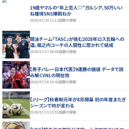
19歳ヤマルの“年上恋人♡”ガルシア、50万いい
ね獲得SNS爆跳ねか
2026/07/20 11:12
話題の投稿
競泳チーム「TASC」が挑む2028年ロス五輪への
道。堀之内コーチの人間性に惹かれて結成
2026/07/17 06:06
話題の投稿
【男子バレー日本代表】9連勝の価値 データで読
み解くVNLの現在地
2026/07/16 16:42
話題の投稿
【Jリーグ】秋春制元年が8月開幕 初の年度またぎ
シーズンで何が変わる
2026/07/15 15:55
話題の投稿