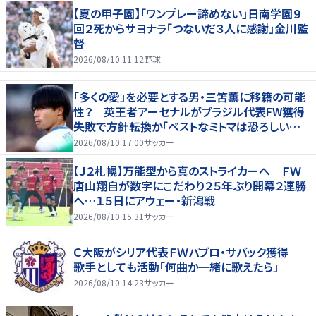
【夏の甲子園】「ワンプレー諦めない」日南学園９
回２死からサヨナラ「つないだ３人に感謝」金川監
督
2026/08/10 11:12
野球
「多くの愛」を必要とする男・三笘薫に移籍の可能
性？ 英王者アーセナルがブラジル代表FW獲得
失敗で方針転換か「ベストなミトマは恐ろしいほ
ど優れている」
2026/08/10 17:00
サッカー
【Ｊ２札幌】万能型から真のストライカーへ ＦＷ
唐山翔自が数字にこだわり２５年ぶり開幕２連勝
へ…１５日にアウェー・新潟戦
2026/08/10 15:31
サッカー
Ｃ大阪がシリア代表ＦＷパブロ・サバック獲得
歌手としても活動「何曲か一緒に歌えたら」
2026/08/10 14:23
サッカー