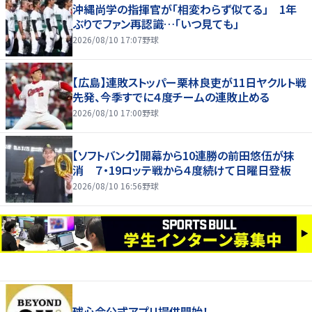
沖縄尚学の指揮官が「相変わらず似てる」 1年
ぶりでファン再認識…「いつ見ても」
2026/08/10 17:07
野球
【広島】連敗ストッパー栗林良吏が11日ヤクルト戦
先発、今季すでに４度チームの連敗止める
2026/08/10 17:00
野球
【ソフトバンク】開幕から10連勝の前田悠伍が抹
消 ７・19ロッテ戦から４度続けて日曜日登板
2026/08/10 16:56
野球
球心会公式アプリ提供開始！