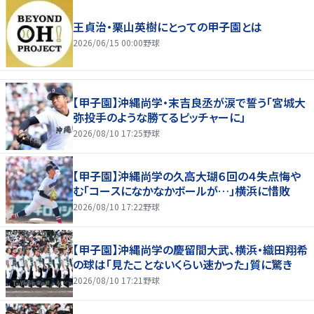
王貞治・栗山英樹にとっての甲子園とは
2026/06/15 00:00
野球
【甲子園】沖縄尚学・末吉良丞が涙で誓う「宮城大
弥投手のような勝てるピッチャーに」
2026/08/10 17:25
野球
【甲子園】沖縄尚学の久高大瑚６回の４失点悔や
む「コースになかなかボールが…」横浜に惜敗
2026/08/10 17:22
野球
【甲子園】沖縄尚学の慶留間大武、横浜・織田翔希
の球は「見たことないくらい速かった」質に驚き
2026/08/10 17:21
野球