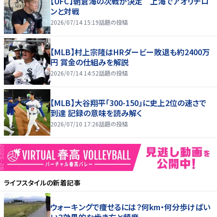
【UFC】朝倉海の次戦が決定 上海でアオリチロ
ンと対戦
2026/07/14 15:19
話題の投稿
【MLB】村上宗隆はHRダービー敗退も約2400万
円 賞金の仕組みを解説
2026/07/14 14:52
話題の投稿
【MLB】大谷翔平「300-150」に史上2位の速さで
到達 記録の意味を読み解く
2026/07/10 17:26
話題の投稿
ライフスタイル
の新着記事
ウォーキングで痩せるには？何km・何分歩けばい
い？効果的な歩き方と頻度