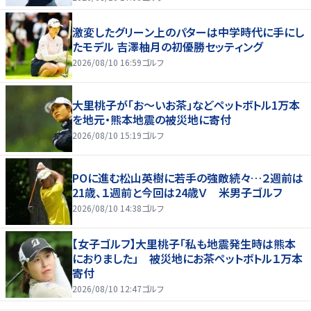
激変したグリーン上のパターは中学時代に手にし
たモデル 吉澤柚月の初優勝セッティング
2026/08/10 16:59
ゴルフ
大里桃子が「お～いお茶」などペットボトル1万本
を地元・熊本地震の被災地に寄付
2026/08/10 15:19
ゴルフ
POに進む松山英樹に若手の強敵続々…２週前は
21歳、１週前と今回は24歳Ｖ 米男子ゴルフ
2026/08/10 14:38
ゴルフ
【女子ゴルフ】大里桃子「私も地震発生時は熊本
におりました」 被災地にお茶ペットボトル１万本
寄付
2026/08/10 12:47
ゴルフ