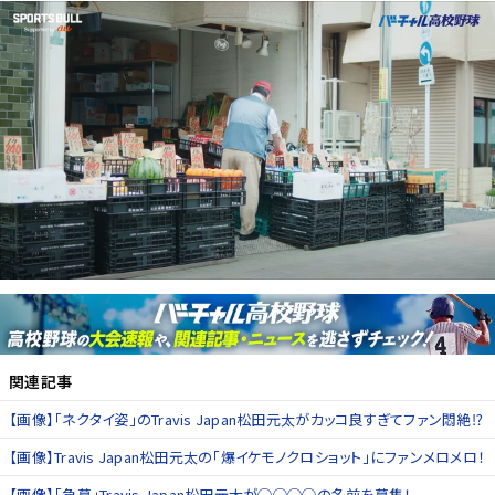
関連記事
【画像】「ネクタイ姿」のTravis Japan松田元太がカッコ良すぎてファン悶絶⁉
【画像】Travis Japan松田元太の「爆イケモノクロショット」にファンメロメロ！
【画像】「急募」Travis Japan松田元太が◯◯◯◯の名前を募集！