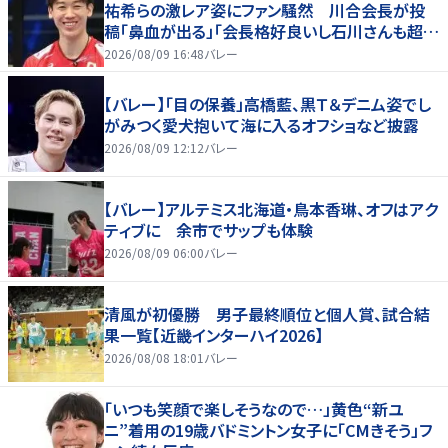
祐希らの激レア姿にファン騒然 川合会長が投
稿「鼻血が出る」「会長格好良いし石川さんも超格
好いい」
2026/08/09 16:48
バレー
【バレー】「目の保養」高橋藍、黒Ｔ＆デニム姿でし
がみつく愛犬抱いて海に入るオフショなど披露
2026/08/09 12:12
バレー
【バレー】アルテミス北海道・鳥本香琳、オフはアク
ティブに 余市でサップも体験
2026/08/09 06:00
バレー
清風が初優勝 男子最終順位と個人賞、試合結
果一覧【近畿インターハイ2026】
2026/08/08 18:01
バレー
「いつも笑顔で楽しそうなので…」黄色“新ユ
ニ”着用の19歳バドミントン女子に「CMきそう」フ