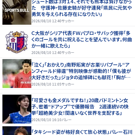
シュート数は３対１４、それでも熊本は負けなかっ
た 守護神・佐藤史騎が好守連発「県民に元気や
勇気を与えられる存在になりたい」
2026/08/10 12:40
サッカー
Ｃ大阪がシリア代表ＦＷパブロ・サバック獲得「多
くのゴールを共に祝えることを望んでいます。何曲
か一緒に歌えたら」
2026/08/10 12:40
サッカー
｢泣く｣｢おかえり｣南野拓実が古巣リバプール“ア
ンフィールド帰還”特別映像が感動的！｢僕も彼が
大好きだった｣ジョタの追悼碑にも献花！｢胸が熱
くなります…｣
2026/08/10 11:05
サッカー
「可愛さも金メダルですね！」20歳バドミントン女
子、密着“ドアップ”で優勝報告 2週連続Vの快
挙「超絶美少女！間違いなく世界を支配する」
2026/08/10 16:10
バレー
「タキシード姿が格好良くて放心状態」バレー石川