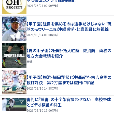
2026/05/27 00:00
野球
【甲子園】注目を集めるのは選手だけじゃない「琉
球のモウリーニョ」沖縄尚学・比嘉監督に熱視線
2026/08/04 00:00
野球
【夏の甲子園】2回戦・拓大紅陵 - 佐賀商 両校の
地方大会戦績を紹介
野球
【甲子園】横浜・織田翔希と沖縄尚学・末吉良丞の
投打対決 第２打席までは織田に軍配
2026/08/10 14:58
野球
審判に「誤審」の十字架背負わせない 高校野球
とビデオ検証の共生
2026/08/10 15:00
野球