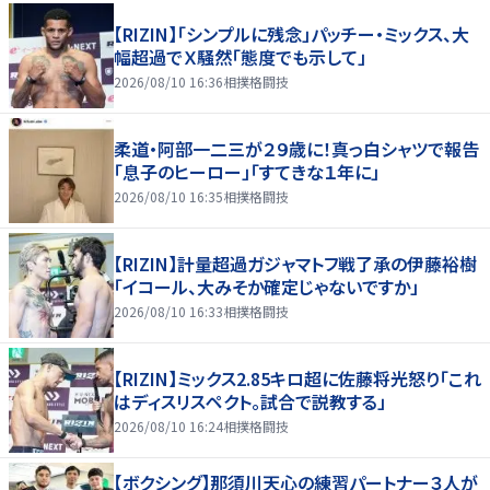
【RIZIN】「シンプルに残念」パッチー・ミックス、大
幅超過でＸ騒然「態度でも示して」
2026/08/10 16:36
相撲格闘技
柔道・阿部一二三が２９歳に！真っ白シャツで報告
「息子のヒーロー」「すてきな１年に」
2026/08/10 16:35
相撲格闘技
【RIZIN】計量超過ガジャマトフ戦了承の伊藤裕樹
「イコール、大みそか確定じゃないですか」
2026/08/10 16:33
相撲格闘技
【RIZIN】ミックス2.85キロ超に佐藤将光怒り「これ
はディスリスペクト。試合で説教する」
2026/08/10 16:24
相撲格闘技
【ボクシング】那須川天心の練習パートナー３人が