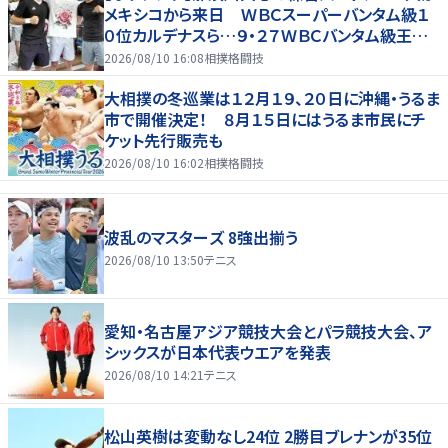
メキシコから来日 ＷＢＣスーパーバンタム級１
０位カルデナスら…９・２７ＷＢＣバンタム級王者・
井上拓真と再戦
2026/08/10 16:08
相撲格闘技
大相撲の冬巡業は１２月１９、２０日に沖縄・うるま
市で開催決定！ ８月１５日にはうるま市民にチ
ケット先行販売も
2026/08/10 16:02
相撲格闘技
波乱のマスターズ 8強出揃う
2026/08/10 13:50
テニス
愛知・名古屋アジア競技大会とパラ競技大会、ア
シックスが日本代表ウエアを発表
2026/08/10 14:21
テニス
松山英樹は変動なし24位 2勝目ブレナンが35位