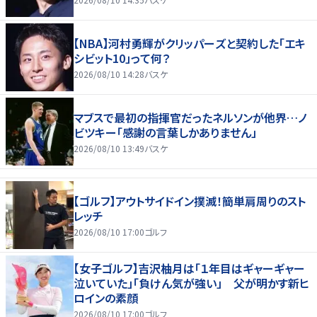
【NBA】河村勇輝がクリッパーズと契約した「エキ
シビット10」って何？
2026/08/10 14:28
バスケ
マブスで最初の指揮官だったネルソンが他界…ノ
ビツキー「感謝の言葉しかありません」
2026/08/10 13:49
バスケ
【ゴルフ】アウトサイドイン撲滅！簡単肩周りのスト
レッチ
2026/08/10 17:00
ゴルフ
【女子ゴルフ】吉沢柚月は「１年目はギャーギャー
泣いていた」「負けん気が強い」 父が明かす新ヒ
ロインの素顔
2026/08/10 17:00
ゴルフ