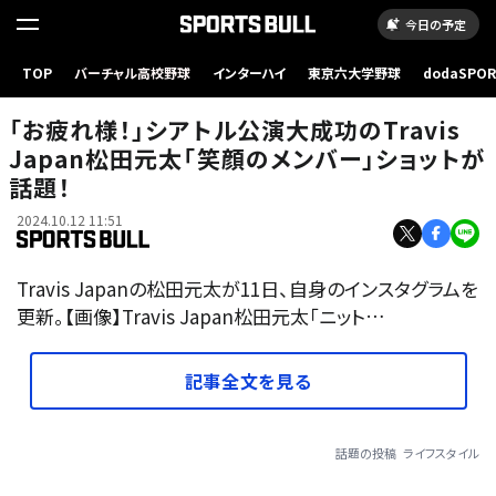
今日の予定
TOP
バーチャル高校野球
インターハイ
東京六大学野球
dodaSPO
（新しいタブ
「お疲れ様！」シアトル公演大成功のTravis
Japan松田元太「笑顔のメンバー」ショットが
話題！
2024.10.12 11:51
Travis Japanの松田元太が11日、自身のインスタグラムを
更新。【画像】Travis Japan松田元太「ニット…
記事全文を見る
話題の投稿
ライフスタイル