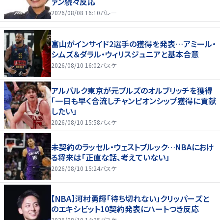
ァン続々反応
2026/08/08 16:10
バレー
富山がインサイド2選手の獲得を発表…アミール・
シムズ＆ダラル・ウィリスジュニアと基本合意
2026/08/10 16:02
バスケ
アルバルク東京が元ブルズのオルブリッチを獲得
「一日も早く合流しチャンピオンシップ獲得に貢献
したい」
2026/08/10 15:58
バスケ
未契約のラッセル・ウェストブルック…NBAにおけ
る将来は「正直な話、考えていない」
2026/08/10 15:24
バスケ
【NBA】河村勇輝「待ち切れない」クリッパーズと
のエキシビット10契約発表にハートつき反応
2026/08/10 14:35
バスケ