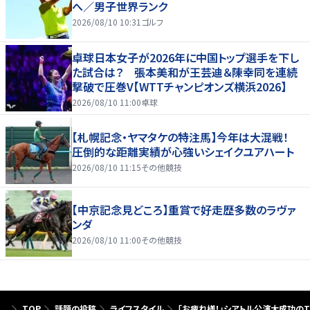
へ／男子世界ランク
2026/08/10 10:31
ゴルフ
卓球日本女子が2026年に中国トップ選手を下し
た試合は？ 張本美和が王芸迪＆陳幸同を連続
撃破で圧巻V【WTTチャンピオンズ横浜2026】
2026/08/10 11:00
卓球
【札幌記念・ヤマタケの特注馬】今年は大混戦！
圧倒的な距離実績が心強いシェイクユアハート
2026/08/10 11:15
その他競技
【中京記念見どころ】重賞で好走歴多数のラヴァ
ンダ
2026/08/10 11:00
その他競技
TOP
話題の投稿
ライフスタイル
「お疲れ様！」シアトル公演大成功のTr