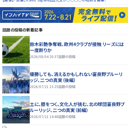
話題の投稿
の新着記事
鈴木彩艶争奪戦、欧州4クラブが接触 リーズには
一度断りか
2026/08/04 20:37
話題の投稿
優勝しても、消えるかもしれない――富良野ブルーリ
ッジ、二つの真実（後編）
2026/07/21 15:25
話題の投稿
土に、膝をつく。文化人が挑む、北の球団――富良野ブ
ルーリッジ、二つの真実（前編）
2026/07/21 14:48
話題の投稿