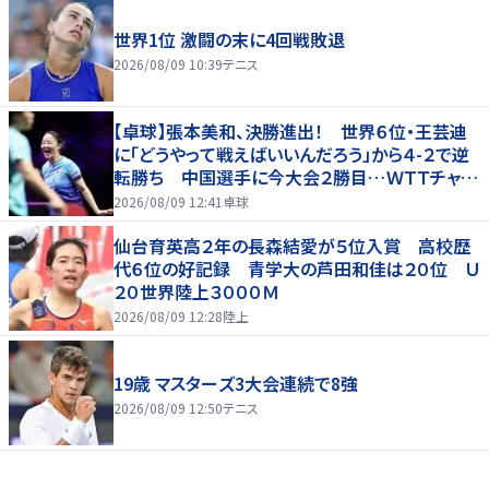
世界1位 激闘の末に4回戦敗退
2026/08/09 10:39
テニス
【卓球】張本美和、決勝進出！ 世界６位・王芸迪
に「どうやって戦えばいいんだろう」から４-２で逆
転勝ち 中国選手に今大会２勝目…ＷＴＴチャン
ピオンズ横浜
2026/08/09 12:41
卓球
仙台育英高２年の長森結愛が５位入賞 高校歴
代６位の好記録 青学大の芦田和佳は２０位 Ｕ
２０世界陸上３０００Ｍ
2026/08/09 12:28
陸上
19歳 マスターズ3大会連続で8強
2026/08/09 12:50
テニス