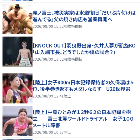
義ノ富士、被災実家は水道復旧「だいぶ片付けは
進んでる」父の焼き肉店も営業再開へ
2026/08/09 15:22
相撲格闘技
【KNOCK OUT】羽曳野出身・久井大夢が凱旋KO
「山入端市長、どうでしたか僕の試合？」
2026/08/09 13:52
相撲格闘技
【陸上】女子800m日本記録保持者の久保凛は５
位、後半巻き返すもメダルならず U20世界選
2026/08/09 12:41
陸上
【陸上】中島ひとみが１２秒６２の日本記録を樹
立 富士北麓ワールドトライアル 女子１００
メートル障害
2026/08/09 10:27
陸上