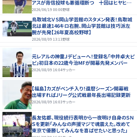
アスが背信投球も悪循環断つ 十回はヒヤヒヤ
もリード守る
2026/06/19 00:00
野球
鳥取城北ＶＳ岡山学芸館のスタメン発表！鳥取城
北は最速146キロ右腕、岡山学芸館は技巧派左
腕が先発【26年夏高校野球】
2026/08/09 13:13
野球
元レアルの神童Ｊデビューへ！登録名「中井卓大ピ
ピ」初日本の22歳今治MFが開幕先発メンバー
2026/08/09 16:04
サッカー
【福島】カズがベンチ入り！還暦シーズン開幕戦
出場すればＪリーグ公式戦最年長出場記録更新
2026/08/09 16:03
サッカー
長友佑都、現役続行表明から一夜明け自身のＳＮ
Ｓを更新「みんなの声援マジで魂震えた。改めて
東京で優勝してみんなを喜ばせたいと思った」