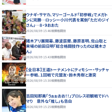
ウナギ・サヤカ、マリーゴールド「初参戦」でメガト
ンに完勝…ロッシー小川代表を罵倒「ただのジイ
さん」…８・９おおた
2026/08/09 15:46
相撲格闘技
猪木アリ展開幕、藤波辰爾、藤原喜明、佐山聡と
来場の前田日明「総合格闘技作ったのは猪木さ
ん」
2026/08/09 15:43
相撲格闘技
【全日本】王道トーナメントにティモシー・サッチャ
ー参戦、１回戦で元盟友・鈴木秀樹と激突
2026/08/09 15:30
相撲格闘技
吉田知那美「うぉぉおお！！」プロレス初観戦でドハ
マり 意外な「推し」も告白
2026/08/09 15:25
相撲格闘技