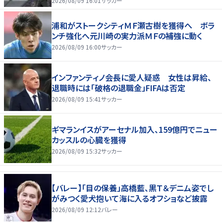
2026/08/09 16:01
サッカー
浦和がストークシティＭＦ瀬古樹を獲得へ ボラ
ンチ強化へ元川崎の実力派ＭＦの補強に動く
2026/08/09 16:00
サッカー
インファンティノ会長に愛人疑惑 女性は昇給、
退職時には「破格の退職金」FIFAは否定
2026/08/09 15:41
サッカー
ギマランイスがアーセナル加入、159億円でニュー
カッスルの心臓を獲得
2026/08/09 15:32
サッカー
【バレー】「目の保養」高橋藍、黒Ｔ＆デニム姿でし
がみつく愛犬抱いて海に入るオフショなど披露
2026/08/09 12:12
バレー