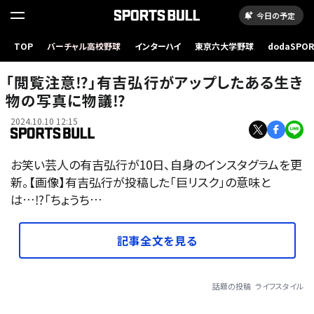
今日の予定
TOP
バーチャル高校野球
インターハイ
東京六大学野球
dodaSPO
（新しいタブ
「閲覧注意⁉」有吉弘行がアップしたある生き
物の写真に物議⁉
2024.10.10 12:15
お笑い芸人の有吉弘行が10日、自身のインスタグラムを更
新。【画像】有吉弘行が投稿した「巨リスク」の意味と
は…⁉「ちょうち…
記事全文を見る
話題の投稿
ライフスタイル