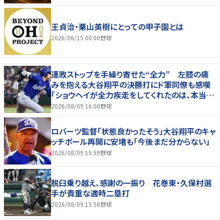
王貞治・栗山英樹にとっての甲子園とは
2026/06/15 00:00
野球
連敗ストップを手繰り寄せた“全力” 左膝の痛
みを抱える大谷翔平の決勝打にド軍同僚も感嘆
「ショウヘイが全力疾走をしてくれたのは、本当に
大きかった」
2026/08/09 16:00
野球
ロバーツ監督「状態良かったそう」大谷翔平のキャ
ッチボール再開に安堵も「今後まだ分からない」
2026/08/09 15:59
野球
脱臼乗り越え、感謝の一振り 花巻東・久保村選
手が貴重な適時二塁打
2026/08/09 15:56
野球