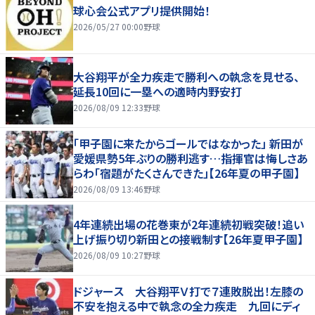
球心会公式アプリ提供開始！
2026/05/27 00:00
野球
大谷翔平が全力疾走で勝利への執念を見せる、
延長10回に一塁への適時内野安打
2026/08/09 12:33
野球
「甲子園に来たからゴールではなかった」 新田が
愛媛県勢5年ぶりの勝利逃す…指揮官は悔しさあ
らわ「宿題がたくさんできた」【26年夏の甲子園】
2026/08/09 13:46
野球
4年連続出場の花巻東が2年連続初戦突破！追い
上げ振り切り新田との接戦制す【26年夏甲子園】
2026/08/09 10:27
野球
ドジャース 大谷翔平Ｖ打で７連敗脱出！左膝の
不安を抱える中で執念の全力疾走 九回にディ