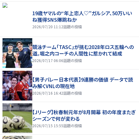
19歳ヤマルの“年上恋人♡”ガルシア、50万いい
ね獲得SNS爆跳ねか
2026/07/20 11:12
話題の投稿
競泳チーム「TASC」が挑む2028年ロス五輪への
道。堀之内コーチの人間性に惹かれて結成
2026/07/17 06:06
話題の投稿
【男子バレー日本代表】9連勝の価値 データで読
み解くVNLの現在地
2026/07/16 16:42
話題の投稿
【Jリーグ】秋春制元年が8月開幕 初の年度またぎ
シーズンで何が変わる
2026/07/15 15:55
話題の投稿