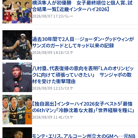
横浜隼人が初優勝 女子最終順位と個人賞、試
合結果一覧【近畿インターハイ2026】
2026/08/07 17:23
バレー
過去30年間で2人目…ジョーダン・グッドウィンが
サンズのガードとしてキッド以来の記録
2026/08/09 14:18
バスケ
八村塁、代表復帰の意向を表明「ＬＡのオリンピッ
クに向けて頑張っていきたい」 サンジャポの取
材を受けた衝撃理由
2026/08/09 12:15
バスケ
【独自選出】インターハイ2026女子ベスト5「最強
の6thマン」「冷静沈着な大器」「世界経験を糧に」
2026/08/09 11:41
バスケ
モンテ・エリス、アルコーン州立大のGMへ…元NB