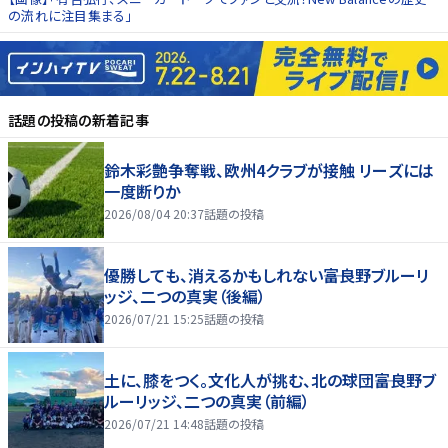
の流れに注目集まる」
話題の投稿
の新着記事
鈴木彩艶争奪戦、欧州4クラブが接触 リーズには
一度断りか
2026/08/04 20:37
話題の投稿
優勝しても、消えるかもしれない――富良野ブルーリ
ッジ、二つの真実（後編）
2026/07/21 15:25
話題の投稿
土に、膝をつく。文化人が挑む、北の球団――富良野ブ
ルーリッジ、二つの真実（前編）
2026/07/21 14:48
話題の投稿