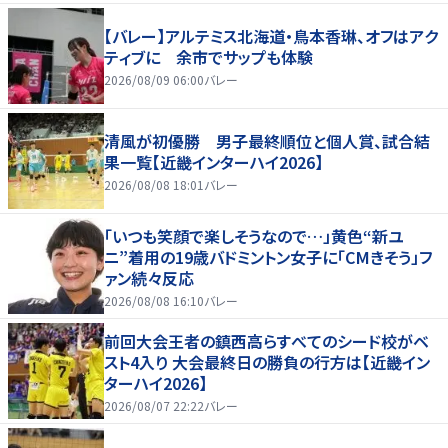
【バレー】アルテミス北海道・鳥本香琳、オフはアク
ティブに 余市でサップも体験
2026/08/09 06:00
バレー
清風が初優勝 男子最終順位と個人賞、試合結
果一覧【近畿インターハイ2026】
2026/08/08 18:01
バレー
「いつも笑顔で楽しそうなので…」黄色“新ユ
ニ”着用の19歳バドミントン女子に「CMきそう」フ
ァン続々反応
2026/08/08 16:10
バレー
前回大会王者の鎮西高らすべてのシード校がベ
スト4入り 大会最終日の勝負の行方は【近畿イン
ターハイ2026】
2026/08/07 22:22
バレー