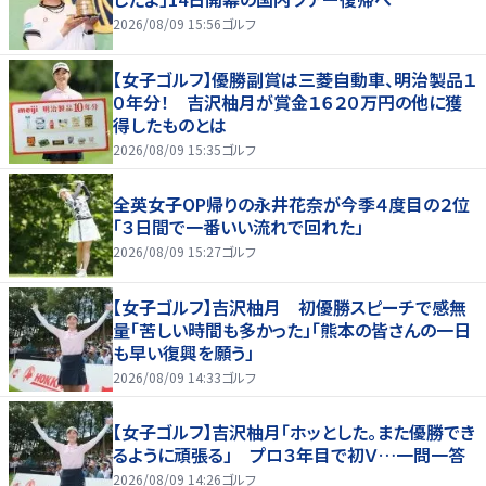
2026/08/09 15:56
ゴルフ
【女子ゴルフ】優勝副賞は三菱自動車、明治製品１
０年分！ 吉沢柚月が賞金１６２０万円の他に獲
得したものとは
2026/08/09 15:35
ゴルフ
全英女子OP帰りの永井花奈が今季４度目の２位
「３日間で一番いい流れで回れた」
2026/08/09 15:27
ゴルフ
【女子ゴルフ】吉沢柚月 初優勝スピーチで感無
量「苦しい時間も多かった」「熊本の皆さんの一日
も早い復興を願う」
2026/08/09 14:33
ゴルフ
【女子ゴルフ】吉沢柚月「ホッとした。また優勝でき
るように頑張る」 プロ３年目で初Ｖ…一問一答
2026/08/09 14:26
ゴルフ