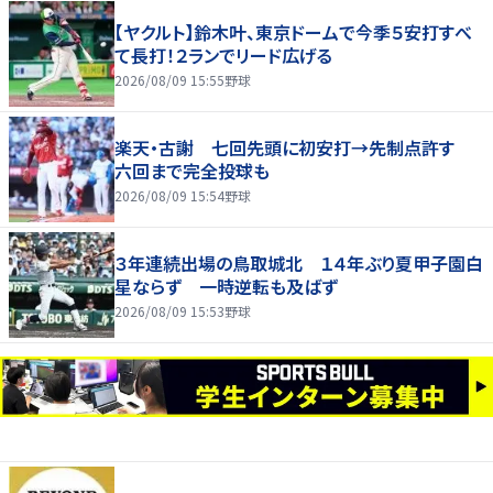
【ヤクルト】鈴木叶、東京ドームで今季５安打すべ
て長打！２ランでリード広げる
2026/08/09 15:55
野球
楽天・古謝 七回先頭に初安打→先制点許す
六回まで完全投球も
2026/08/09 15:54
野球
３年連続出場の鳥取城北 １４年ぶり夏甲子園白
星ならず 一時逆転も及ばず
2026/08/09 15:53
野球