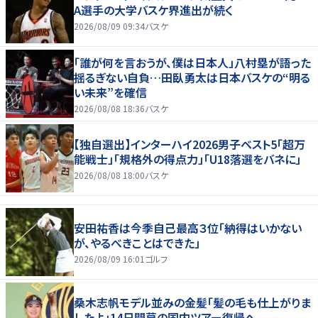
A選手の大学バスケ界進出が続く
2026/08/09 09:34
バスケ
「誰が何を言おうが、僕は日本人」八村塁が語った
揺るぎない自負…田臥勇太は日本バスケの“明る
い未来”を確信
2026/08/08 18:36
バスケ
【独自選出】インターハイ2026男子ベスト5「超万
能戦士」「規格外の得点力」「U18落選をバネに」
2026/08/08 18:00
バスケ
安田祐香は今季自己最高３位「納得はいかない
が、やるべきことはできた」
2026/08/09 16:01
ゴルフ
桑木志帆モデル並みの金髪「髪の毛も仕上がりま
したよ」14日開幕の国内ツアー復帰へ