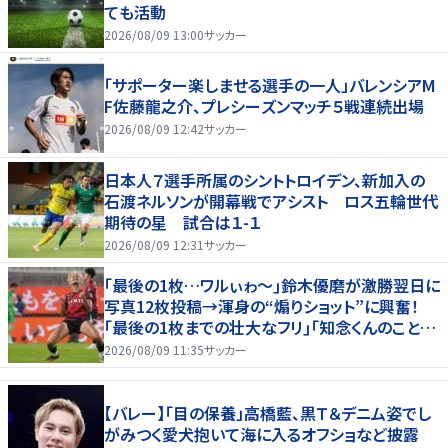
ても活動
2026/08/09 13:00
サッカー
「サポーター楽しませる選手の一人」バレンシアM
F佐藤龍之介、プレシーズンマッチ５戦連続出場
2026/08/09 12:42
サッカー
日本人７選手所属のシントトロイデン、新加入の
石渡ネルソンが開幕戦でアシスト ロス五輪世代
期待の星 試合は１-１
2026/08/09 12:31
サッカー
｢最後の1枚…ワルぃゎ〜｣鈴木優磨が激勝翌日に
写真12枚投稿→渾身の“煽りショット”に興奮！
｢最後の1枚までの壮大なフリ｣｢知念くんのことど
んだけ好きなんよｗ｣
2026/08/09 11:35
サッカー
【バレー】「目の保養」高橋藍、黒Ｔ＆デニム姿でし
がみつく愛犬抱いて海に入るオフショなど披露