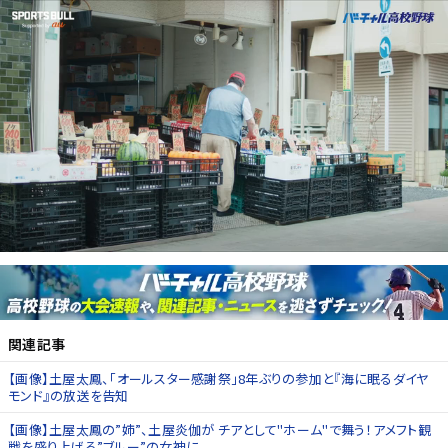
関連記事
【画像】土屋太鳳、「オールスター感謝祭」8年ぶりの参加と『海に眠るダイヤ
モンド』の放送を告知
【画像】土屋太鳳の”姉”、土屋炎伽が チアとして"ホーム"で舞う！アメフト観
戦を盛り上げる”ブルー”の女神に