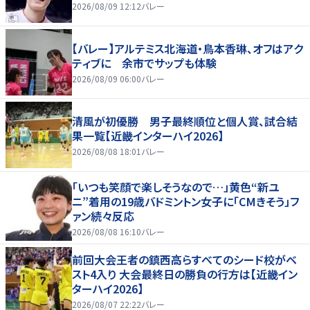
2026/08/09 12:12
バレー
【バレー】アルテミス北海道・鳥本香琳、オフはアク
ティブに 余市でサップも体験
2026/08/09 06:00
バレー
清風が初優勝 男子最終順位と個人賞、試合結
果一覧【近畿インターハイ2026】
2026/08/08 18:01
バレー
「いつも笑顔で楽しそうなので…」黄色“新ユ
ニ”着用の19歳バドミントン女子に「CMきそう」フ
ァン続々反応
2026/08/08 16:10
バレー
前回大会王者の鎮西高らすべてのシード校がベ
スト4入り 大会最終日の勝負の行方は【近畿イン
ターハイ2026】
2026/08/07 22:22
バレー