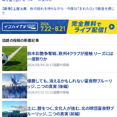
【画像】土屋太鳳 秋の訪れを待ちながら…今夜は『まれたび』で能登を感じ
て
話題の投稿
の新着記事
鈴木彩艶争奪戦、欧州4クラブが接触 リーズには
一度断りか
2026/08/04 20:37
話題の投稿
優勝しても、消えるかもしれない――富良野ブルーリ
ッジ、二つの真実（後編）
2026/07/21 15:25
話題の投稿
土に、膝をつく。文化人が挑む、北の球団――富良野ブ
ルーリッジ、二つの真実（前編）