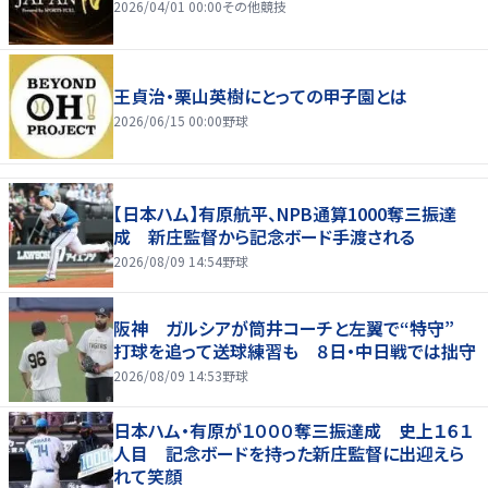
2026/04/01 00:00
その他競技
王貞治・栗山英樹にとっての甲子園とは
2026/06/15 00:00
野球
【日本ハム】有原航平、NPB通算1000奪三振達
成 新庄監督から記念ボード手渡される
2026/08/09 14:54
野球
阪神 ガルシアが筒井コーチと左翼で“特守”
打球を追って送球練習も ８日・中日戦では拙守
2026/08/09 14:53
野球
日本ハム・有原が１０００奪三振達成 史上１６１
人目 記念ボードを持った新庄監督に出迎えら
れて笑顔