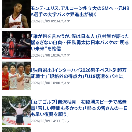
モンテ・エリス、アルコーン州立大のGMへ…元NB
A選手の大学バスケ界進出が続く
2026/08/09 09:34
バスケ
「誰が何を言おうが、僕は日本人」八村塁が語った
揺るぎない自負…田臥勇太は日本バスケの“明る
い未来”を確信
2026/08/08 18:36
バスケ
【独自選出】インターハイ2026男子ベスト5「超万
能戦士」「規格外の得点力」「U18落選をバネに」
2026/08/08 18:00
バスケ
【女子ゴルフ】吉沢柚月 初優勝スピーチで感無
量「苦しい時間も多かった」「熊本の皆さんの一日
も早い復興を願う」
2026/08/09 14:33
ゴルフ