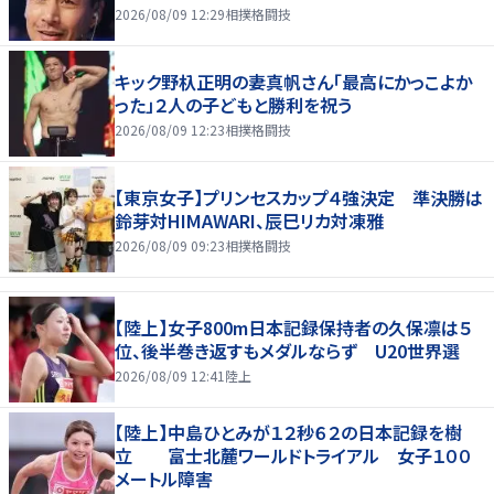
2026/08/09 12:29
相撲格闘技
キック野杁正明の妻真帆さん「最高にかっこよか
った」２人の子どもと勝利を祝う
2026/08/09 12:23
相撲格闘技
【東京女子】プリンセスカップ４強決定 準決勝は
鈴芽対HIMAWARI、辰巳リカ対凍雅
2026/08/09 09:23
相撲格闘技
【陸上】女子800m日本記録保持者の久保凛は５
位、後半巻き返すもメダルならず U20世界選
2026/08/09 12:41
陸上
【陸上】中島ひとみが１２秒６２の日本記録を樹
立 富士北麓ワールドトライアル 女子１００
メートル障害