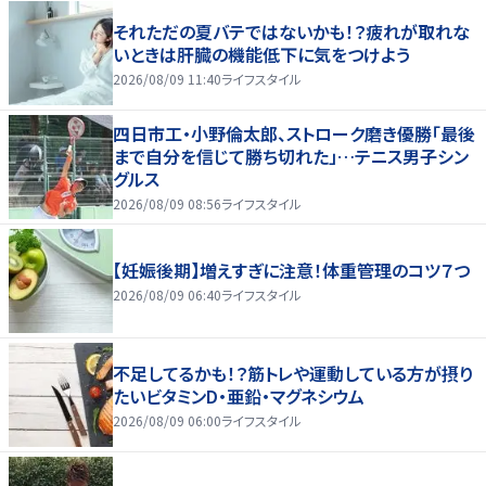
それただの夏バテではないかも！？疲れが取れな
いときは肝臓の機能低下に気をつけよう
2026/08/09 11:40
ライフスタイル
四日市工・小野倫太郎、ストローク磨き優勝「最後
まで自分を信じて勝ち切れた」…テニス男子シン
グルス
2026/08/09 08:56
ライフスタイル
【妊娠後期】増えすぎに注意！体重管理のコツ７つ
2026/08/09 06:40
ライフスタイル
不足してるかも！？筋トレや運動している方が摂り
たいビタミンD・亜鉛・マグネシウム
2026/08/09 06:00
ライフスタイル