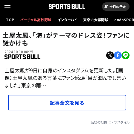
今日の予定
TOP
バーチャル高校野球
インターハイ
東京六大学野球
dodaSPO
（新しいタブ
土屋太鳳、「海」がテーマのドレス姿！ファンに
謎かけも
2024.10.10 08:25
土屋太鳳が9日に自身のインスタグラムを更新した。【画
像】土屋太鳳のある言葉にファン感涙「目が潤んでしまい
ました」東京の雨…
記事全文を見る
話題の投稿
ライフスタイル