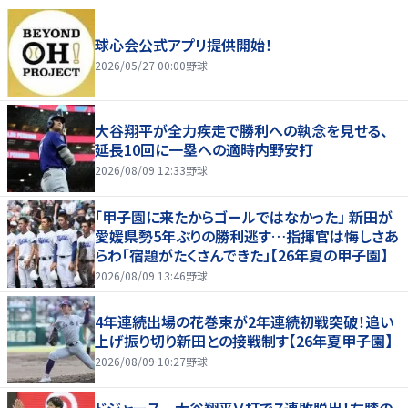
球心会公式アプリ提供開始！
2026/05/27 00:00
野球
大谷翔平が全力疾走で勝利への執念を見せる、
延長10回に一塁への適時内野安打
2026/08/09 12:33
野球
「甲子園に来たからゴールではなかった」 新田が
愛媛県勢5年ぶりの勝利逃す…指揮官は悔しさあ
らわ「宿題がたくさんできた」【26年夏の甲子園】
2026/08/09 13:46
野球
4年連続出場の花巻東が2年連続初戦突破！追い
上げ振り切り新田との接戦制す【26年夏甲子園】
2026/08/09 10:27
野球
ドジャース 大谷翔平Ｖ打で７連敗脱出！左膝の