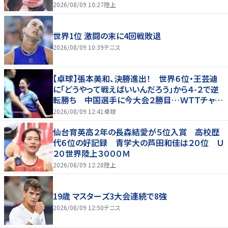
2026/08/09 10:27
陸上
世界1位 激闘の末に4回戦敗退
2026/08/09 10:39
テニス
【卓球】張本美和、決勝進出！ 世界６位・王芸迪
に「どうやって戦えばいいんだろう」から４-２で逆
転勝ち 中国選手に今大会２勝目…ＷＴＴチャン
ピオンズ横浜
2026/08/09 12:41
卓球
仙台育英高２年の長森結愛が５位入賞 高校歴
代６位の好記録 青学大の芦田和佳は２０位 Ｕ
２０世界陸上３０００Ｍ
2026/08/09 12:28
陸上
19歳 マスターズ3大会連続で8強
2026/08/09 12:50
テニス