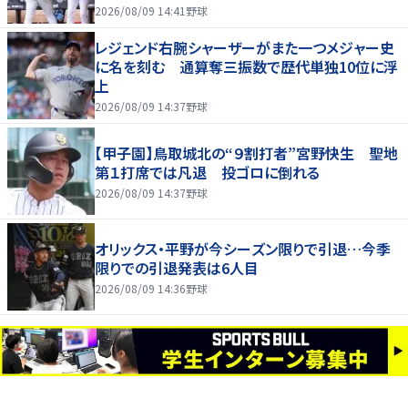
2026/08/09 14:41
野球
レジェンド右腕シャーザーがまた一つメジャー史
に名を刻む 通算奪三振数で歴代単独10位に浮
上
2026/08/09 14:37
野球
【甲子園】鳥取城北の“９割打者”宮野快生 聖地
第１打席では凡退 投ゴロに倒れる
2026/08/09 14:37
野球
オリックス・平野が今シーズン限りで引退…今季
限りでの引退発表は6人目
2026/08/09 14:36
野球