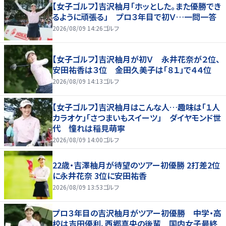
【女子ゴルフ】吉沢柚月「ホッとした。また優勝でき
るように頑張る」 プロ３年目で初Ｖ…一問一答
2026/08/09 14:26
ゴルフ
【女子ゴルフ】吉沢柚月が初Ｖ 永井花奈が２位、
安田祐香は３位 金田久美子は「８１」で４４位
2026/08/09 14:13
ゴルフ
【女子ゴルフ】吉沢柚月はこんな人…趣味は「１人
カラオケ」「さつまいもスイーツ」 ダイヤモンド世
代 憧れは稲見萌寧
2026/08/09 14:00
ゴルフ
22歳・吉澤柚月が待望のツアー初優勝 2打差2位
に永井花奈 3位に安田祐香
2026/08/09 13:53
ゴルフ
プロ３年目の吉沢柚月がツアー初優勝 中学・高
校は吉田優利、西郷真央の後輩 国内女子最終