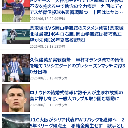
不安を抱える中で執念の全力疾走 九回にディ
アスが背信投球も悪循環断つ 十回はヒヤヒヤ
もリード守る
2026/06/19 00:00
野球
鳥取城北ＶＳ岡山学芸館のスタメン発表！鳥取城
北は最速146キロ右腕、岡山学芸館は技巧派左
腕が先発【26年夏高校野球】
2026/08/09 13:13
野球
久保建英が実戦復帰 Ｗ杯オランダ戦での負傷
を経てＲソシエダードのプレシーズンマッチに約３
０分出場
2026/08/09 13:40
サッカー
ロナウドの結婚式情報に数千人が生まれ故郷の
島に押し寄せ、一般人カップル取り囲む騒動に
2026/08/09 13:25
サッカー
Ｊ１Ｃ大阪がシリア代表ＦＷサバックを獲得へ 2
5年Ｋリーグ得点王 移籍金発生せず 歌手とし