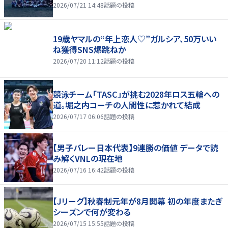
2026/07/21 14:48
話題の投稿
19歳ヤマルの“年上恋人♡”ガルシア、50万いい
ね獲得SNS爆跳ねか
2026/07/20 11:12
話題の投稿
競泳チーム「TASC」が挑む2028年ロス五輪への
道。堀之内コーチの人間性に惹かれて結成
2026/07/17 06:06
話題の投稿
【男子バレー日本代表】9連勝の価値 データで読
み解くVNLの現在地
2026/07/16 16:42
話題の投稿
【Jリーグ】秋春制元年が8月開幕 初の年度またぎ
シーズンで何が変わる
2026/07/15 15:55
話題の投稿