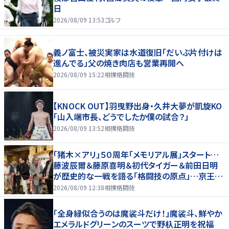
日
2026/08/09 13:53
ゴルフ
義ノ富士、被災実家は水道復旧「だいぶ片付けは
進んでる」父の焼き肉店も営業再開へ
2026/08/09 15:22
相撲格闘技
【KNOCK OUT】羽曳野出身・久井大夢が凱旋KO
「山入端市長、どうでしたか僕の試合？」
2026/08/09 13:52
相撲格闘技
「猪木×アリ」５０周年「メモリアル展」スタート…
藤波辰爾＆藤原喜明＆初代タイガー＆前田日明
が歴史的な一戦を語る「格闘技の原点」…京王プ
ラザホテルで３１日まで
2026/08/09 12:38
相撲格闘技
「全身緑似合うのは魔裟斗だけ！」魔裟斗、鮮やか
エメラルドグリーンのスーツで野杁正明を祝福