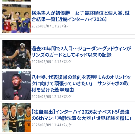
横浜隼人が初優勝 女子最終順位と個人賞、試
合結果一覧【近畿インターハイ2026】
2026/08/07 17:23
バレー
過去30年間で2人目…ジョーダン・グッドウィンが
サンズのガードとしてキッド以来の記録
2026/08/09 14:18
バスケ
八村塁、代表復帰の意向を表明「ＬＡのオリンピッ
クに向けて頑張っていきたい」 サンジャポの取
材を受けた衝撃理由
2026/08/09 12:15
バスケ
【独自選出】インターハイ2026女子ベスト5「最強
の6thマン」「冷静沈着な大器」「世界経験を糧に」
2026/08/09 11:41
バスケ