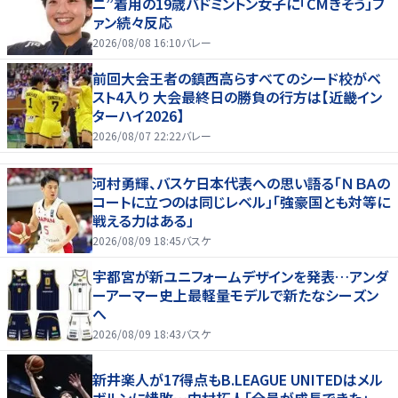
ニ”着用の19歳バドミントン女子に「CMきそう」フ
ァン続々反応
2026/08/08 16:10
バレー
前回大会王者の鎮西高らすべてのシード校がベ
スト4入り 大会最終日の勝負の行方は【近畿イン
ターハイ2026】
2026/08/07 22:22
バレー
河村勇輝、バスケ日本代表への思い語る「ＮＢＡの
コートに立つのは同じレベル」「強豪国とも対等に
戦える力はある」
2026/08/09 18:45
バスケ
宇都宮が新ユニフォームデザインを発表…アンダ
ーアーマー史上最軽量モデルで新たなシーズン
へ
2026/08/09 18:43
バスケ
新井楽人が17得点もB.LEAGUE UNITEDはメル
ボルンに惜敗…中村拓人「全員が成長できた」