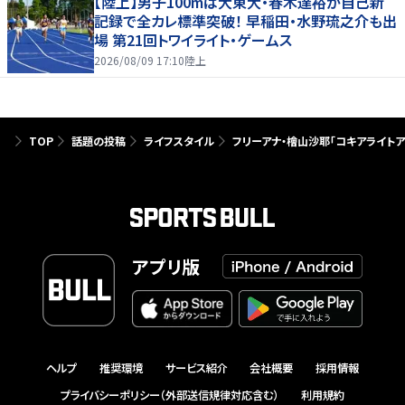
【陸上】男子100mは大東大・春木達裕が自己新
記録で全カレ標準突破！ 早稲田・水野琉之介も出
場 第21回トワイライト・ゲームス
2026/08/09 17:10
陸上
TOP
話題の投稿
ライフスタイル
フリーアナ・檜山沙耶「コキアライトア
アプリ版
ヘルプ
推奨環境
サービス紹介
会社概要
採用情報
プライバシーポリシー（外部送信規律対応含む）
利用規約