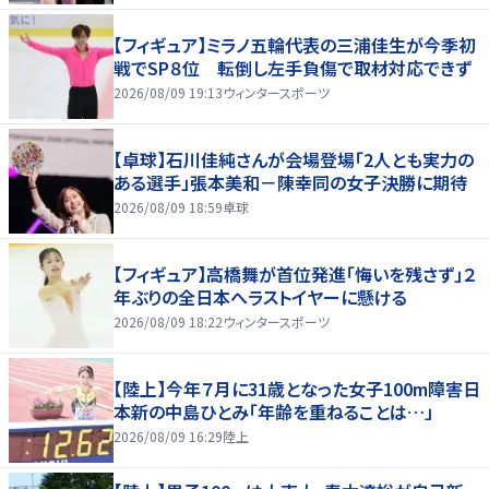
【フィギュア】ミラノ五輪代表の三浦佳生が今季初
戦でSP８位 転倒し左手負傷で取材対応できず
2026/08/09 19:13
ウィンタースポーツ
【卓球】石川佳純さんが会場登場「2人とも実力の
ある選手」張本美和－陳幸同の女子決勝に期待
2026/08/09 18:59
卓球
【フィギュア】高橋舞が首位発進「悔いを残さず」２
年ぶりの全日本へラストイヤーに懸ける
2026/08/09 18:22
ウィンタースポーツ
【陸上】今年７月に31歳となった女子100m障害日
本新の中島ひとみ「年齢を重ねることは…」
2026/08/09 16:29
陸上