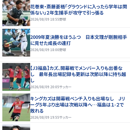
花巻東・斎藤蒼梧「グラウンドに入ったら学年は関
係ない」２年生捕手が攻守で引っ張る
2026/08/09 18:55
野球
2009年夏決勝をほうふつ 日本文理が剛腕相手
に見せた成長の連打
2026/08/09 18:00
野球
【J3福島】カズ、開幕戦でメンバー入りも出番な
し 最年長出場記録も更新は次節以降に持ち越
し
2026/08/09 20:05
サッカー
キングカズは開幕戦ベンチ入りも出場なし Ｊリ
ーグ５年ぶり出場は次戦以降へ…福島は１-２で
敗れる
2026/08/09 19:55
サッカー