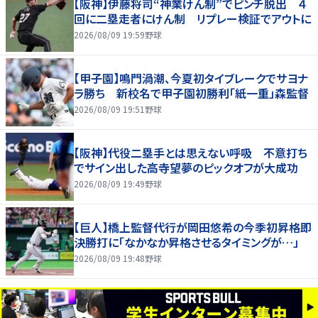
【阪神】伊藤将司“神業けん制”でピンチ脱出 ４
回に二塁走者にけん制 リプレー検証でアウトに
2026/08/09 19:59
野球
【甲子園】鳴門渦潮、今夏初タイブレークでサヨナ
ラ勝ち 新校名で甲子園初勝利「紙一重」森監督
2026/08/09 19:51
野球
【阪神】代役二塁手とは思えない呼吸 不意打ち
でサイン出した高寺望夢のピックオフが大成功
2026/08/09 19:49
野球
【巨人】橋上監督代行が岡田悠希の今季初昇格即
決勝打に「なかなか昇格させるタイミングが…」
2026/08/09 19:48
野球