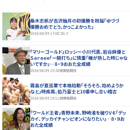
桑木志帆が吉沢柚月の初優勝を祝福「ゆづづ
優勝おめでとう。かっこよかった」
2026/08/09 17:08
ゴルフ
「マリーゴールド」ロッシー小川代表、岩谷麻優と
Ｓａｒｅｅｅ「一騎打ち」に慎重「機が熟した時じゃな
いですか」…８・９おおた全成績
2026/08/09 19:28
相撲格闘技
霧島が夏巡業で本格始動「そろそろ、始めようか
なと」時疾風、伯乃富士と10番申し合い稽古
2026/08/09 19:11
相撲格闘技
「ワールド王者」青野未来、野崎渚を破りＶ６「デッ
カイ、デッカイチャンピオンになりたい」…８・９お
おた全成績