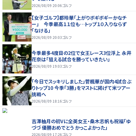
2026/08/09 20:06
ゴルフ
【女子ゴルフ】都玲華「上がりボギボギーかなチ
ー」 今季最高１１位も…トップ１０入りならず
「なける」
2026/08/09 20:03
ゴルフ
今季最多4度目の2位で女王レース3位浮上 永井
花奈は「狙える試合を勝っていきたい」
2026/08/09 19:03
ゴルフ
「今日でスッキリしました」菅楓華が国内4試合ぶ
りトップ10 今季「3勝」をマストに掲げて米ツアー
挑戦へ
2026/08/09 18:16
ゴルフ
吉澤柚月の初Vに全英女王・桑木志帆も祝福「ゆ
づづ 優勝おめでとう かっこよかった」
2026/08/09 17:26
ゴルフ