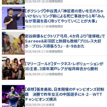
2026/08/09 18:26
相撲格闘技
【ボクシング】中谷潤人「神足君の思いを忘れちゃ
いけない」 リング禍による死亡事故から１年「みん
なが意識を高く持ってやっていくことが大事」
2026/08/09 17:46
相撲格闘技
岩谷麻優＆ビクトリア弓月、４か月ぶり「復帰戦」で
Ｓａｒｅｅｅ＆彩羽匠と熱闘も敗戦「プロレス大好
き…プロレス頑張ろう」…８・９おおた
2026/08/09 17:36
相撲格闘技
【マリーゴールド】ダークネス・レボリューションが
3D王者、３周年瀬戸レアが桜井麻衣から勝利
2026/08/09 17:10
相撲格闘技
【卓球】張本美和、日本開催のチャンピオンズ初制
覇 決勝で昨年女王の中国選手に４-２…ＷＴＴ
チャンピオンズ横浜
2026/08/09 19:36
卓球