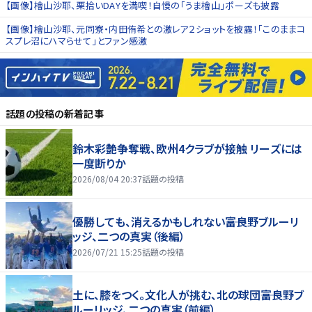
【画像】檜山沙耶、栗拾いDAYを満喫！自慢の「うま檜山」ポーズも披露
【画像】檜山沙耶、元同寮・内田侑希との激レア２ショットを披露！「このままコ
スプレ沼にハマらせて」とファン感激
話題の投稿
の新着記事
鈴木彩艶争奪戦、欧州4クラブが接触 リーズには
一度断りか
2026/08/04 20:37
話題の投稿
優勝しても、消えるかもしれない――富良野ブルーリ
ッジ、二つの真実（後編）
2026/07/21 15:25
話題の投稿
土に、膝をつく。文化人が挑む、北の球団――富良野ブ
ルーリッジ、二つの真実（前編）