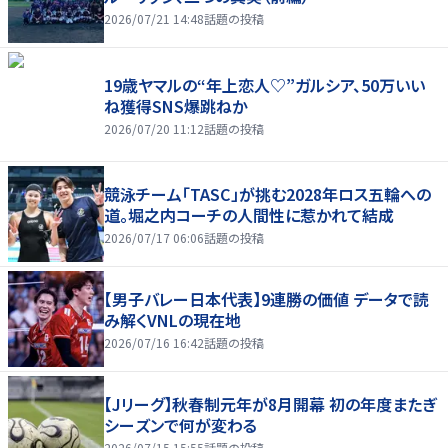
2026/07/21 14:48
話題の投稿
19歳ヤマルの“年上恋人♡”ガルシア、50万いい
ね獲得SNS爆跳ねか
2026/07/20 11:12
話題の投稿
競泳チーム「TASC」が挑む2028年ロス五輪への
道。堀之内コーチの人間性に惹かれて結成
2026/07/17 06:06
話題の投稿
【男子バレー日本代表】9連勝の価値 データで読
み解くVNLの現在地
2026/07/16 16:42
話題の投稿
【Jリーグ】秋春制元年が8月開幕 初の年度またぎ
シーズンで何が変わる
2026/07/15 15:55
話題の投稿