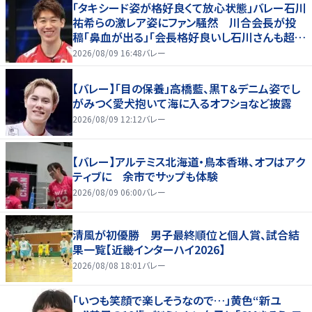
「タキシード姿が格好良くて放心状態」バレー石川
祐希らの激レア姿にファン騒然 川合会長が投
稿「鼻血が出る」「会長格好良いし石川さんも超格
好いい」
2026/08/09 16:48
バレー
【バレー】「目の保養」高橋藍、黒Ｔ＆デニム姿でし
がみつく愛犬抱いて海に入るオフショなど披露
2026/08/09 12:12
バレー
【バレー】アルテミス北海道・鳥本香琳、オフはアク
ティブに 余市でサップも体験
2026/08/09 06:00
バレー
清風が初優勝 男子最終順位と個人賞、試合結
果一覧【近畿インターハイ2026】
2026/08/08 18:01
バレー
「いつも笑顔で楽しそうなので…」黄色“新ユ