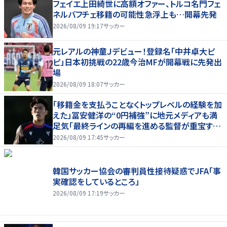
フェイエ上田綺世に高額オファー、トルコ名門フェ
ネルバフチェ移籍の可能性急浮上も…開幕先発
2026/08/09 19:17
サッカー
元レアルの神童Ｊデビュー！登録名「中井卓大ピ
ピ」日本初挑戦の22歳今治MFが開幕戦に先発出
場
2026/08/09 18:07
サッカー
「移籍金を支払うことなくトップレベルの経験を加
えた」冨安健洋の“0円補強”に地元メディアも満
足気「最終ラインの再編を進める監督が重宝する
柔軟性を備えている」
2026/08/09 17:45
サッカー
韓国サッカー協会の審判員性接待疑惑でJFA「事
実確認をしているところ」
2026/08/09 17:19
サッカー