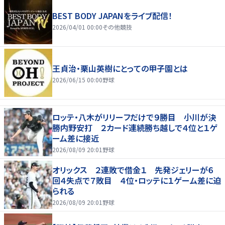
BEST BODY JAPANをライブ配信！
2026/04/01 00:00
その他競技
王貞治・栗山英樹にとっての甲子園とは
2026/06/15 00:00
野球
ロッテ・八木がリリーフだけで９勝目 小川が決
勝内野安打 ２カード連続勝ち越しで４位と１ゲ
ーム差に接近
2026/08/09 20:01
野球
オリックス ２連敗で借金１ 先発ジェリーが６
回４失点で７敗目 ４位・ロッテに１ゲーム差に迫
られる
2026/08/09 20:01
野球