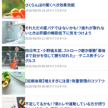
さくらんぼの驚くべき効果効能
2026/08/09 16:20
ライフスタイル
それただの夏バテではないかも！？疲れが取れな
いときは肝臓の機能低下に気をつけよう
2026/08/09 11:40
ライフスタイル
四日市工・小野倫太郎、ストローク磨き優勝「最後
まで自分を信じて勝ち切れた」…テニス男子シン
グルス
2026/08/09 08:56
ライフスタイル
【妊娠後期】増えすぎに注意！体重管理のコツ７つ
2026/08/09 06:40
ライフスタイル
不足してるかも！？筋トレや運動している方が摂り