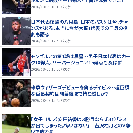
2026/08/09 18:16
バスケ
日本代表復帰の八村塁「日本のバスケは今、チャ
ンスがある。本当に今が大事」代表での自身の役
割も語る
2026/08/09 17:45
バスケ
モンゴルとの第1戦は黒星…男子日本代表はカー
ク18得点、ハーパージュニア15得点も及ばず
2026/08/09 15:50
バスケ
来季ウィザーズデビューを飾るデイビス…超巨額
な延長契約は開幕後まで持ち越しか？
2026/08/09 15:45
バスケ
【女子ゴルフ】安田祐香は３勝目ならず３位「ミス
が出てしまった。悔いはない」 吉沢柚月とのＶ争
いで敗れる