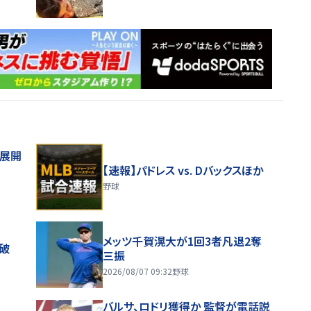
舗展開
【速報】パドレス vs. Dバックスほか
野球
メッツ千賀滉大が1回3者凡退2奪
破
三振
2026/08/07 09:32
野球
バルサ、ロドリ獲得か 監督が電話説