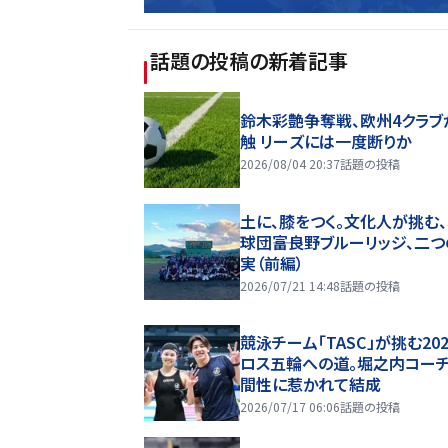
話題の投稿
の新着記事
鈴木彩艶争奪戦、欧州4クラブ
触 リーズには一度断りか
2026/08/04 20:37
話題の投稿
土に、膝をつく。文化人が挑む
球団――富良野ブルーリッジ、二
実（前編）
2026/07/21 14:48
話題の投稿
競泳チーム「TASC」が挑む20
ロス五輪への道。堀之内コー
間性に惹かれて結成
2026/07/17 06:06
話題の投稿