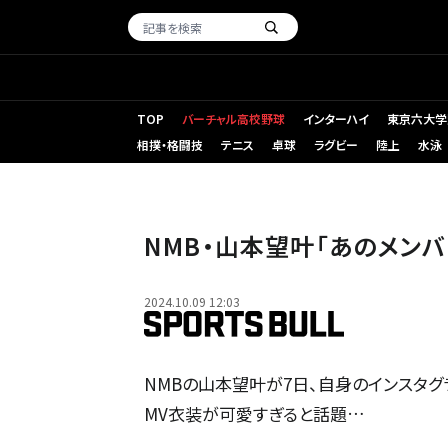
TOP
バーチャル高校野球
インターハイ
東京六大学
相撲・格闘技
テニス
卓球
ラグビー
陸上
水泳
NMB・山本望叶「あのメンバ
2024.10.09 12:03
NMBの山本望叶が7日、自身のインスタグ
MV衣装が可愛すぎると話題…