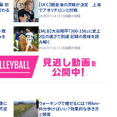
幕 初
【UFC】朝倉海の次戦が決定 上海
変わる
でアオリチロンと対戦
2026/07/14 15:19
話題の投稿
ー敗
【MLB】大谷翔平「300-150」に史上
みを
2位の速さで到達 記録の意味を読
み解く
2026/07/10 17:26
話題の投稿
康に
ウォーキングで痩せるには？何km・
不足
何分歩けばいい？効果的な歩き方
と頻度