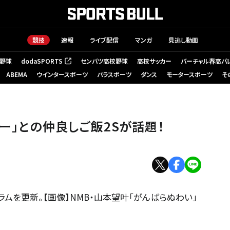
競技
速報
ライブ配信
マンガ
見逃し動画
野球
dodaSPORTS
センバツ高校野球
高校サッカー
バーチャル春高バ
（新しいタブで開く）
ABEMA
ウインタースポーツ
パラスポーツ
ダンス
モータースポーツ
そ
ー」との仲良しご飯2Sが話題！
ラムを更新。【画像】NMB・山本望叶「がんばらぬわい」