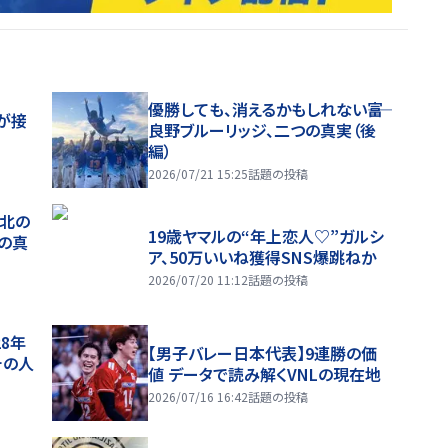
優勝しても、消えるかもしれない――富
が接
良野ブルーリッジ、二つの真実（後
編）
2026/07/21 15:25
話題の投稿
、北の
19歳ヤマルの“年上恋人♡”ガルシ
つの真
ア、50万いいね獲得SNS爆跳ねか
2026/07/20 11:12
話題の投稿
28年
【男子バレー日本代表】9連勝の価
チの人
値 データで読み解くVNLの現在地
2026/07/16 16:42
話題の投稿