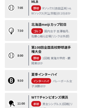
MLB
7:05
野球
Rソックス(吉田正尚) vs.
Wソックス(村上宗隆)(8:10)ほか
北海道meiji カップ初日
7:30
ゴルフ
国内女子 吉澤柚月、
佐藤心結ら出場(リンクは外部)
第108回全国高校野球選手
権大会
8:00
野球
1回戦 東海大甲府 - 鶴
岡東ほか
夏季インターハイ
9:30
インターハイ
バレーボール女
子決勝ほか
WTTチャンピオンズ横浜
11:00
卓球
男女シングルス2回戦(リ