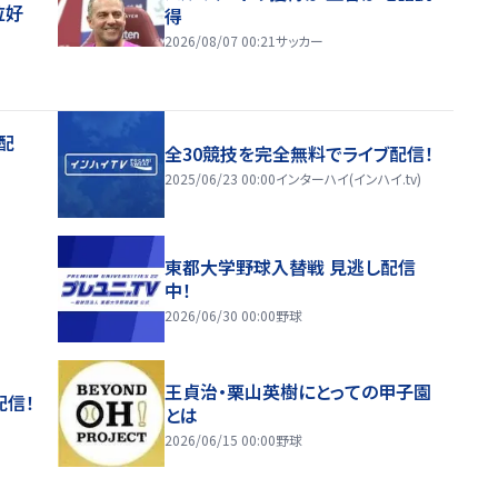
位好
得
2026/08/07 00:21
サッカー
配
全30競技を完全無料でライブ配信！
2025/06/23 00:00
インターハイ(インハイ.tv)
東都大学野球入替戦 見逃し配信
中！
2026/06/30 00:00
野球
王貞治・栗山英樹にとっての甲子園
配信！
とは
2026/06/15 00:00
野球