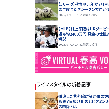
【Jリーグ】秋春制元年が8月開
の年度またぎシーズンで何が
2026/07/15 15:55
話題の投稿
【MLB】村上宗隆はHRダービ
退も約2400万円 賞金の仕組
解説
2026/07/14 14:52
話題の投稿
ライフスタイル
の新着記事
徹底した紫外線対策が骨の健
影響？日焼け止めとビタミンD
の関係とは