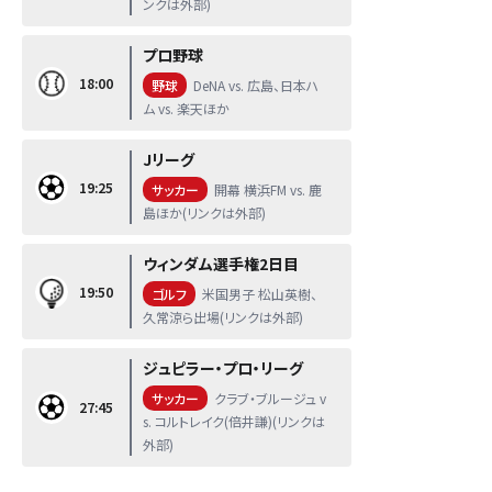
ンクは外部)
プロ野球
18:00
野球
DeNA vs. 広島、日本ハ
ム vs. 楽天ほか
Jリーグ
19:25
サッカー
開幕 横浜FM vs. 鹿
島ほか(リンクは外部)
ウィンダム選手権2日目
19:50
ゴルフ
米国男子 松山英樹、
久常涼ら出場(リンクは外部)
ジュピラー・プロ・リーグ
サッカー
クラブ・ブルージュ v
27:45
s. コルトレイク(倍井謙)(リンクは
外部)