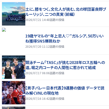
土に、膝をつく。文化人が挑む、北の球団――富良野ブ
ルーリッジ、二つの真実（前編）
2026/07/21 14:48
話題の投稿
19歳ヤマルの“年上恋人♡”ガルシア、50万いい
ね獲得SNS爆跳ねか
2026/07/20 11:12
話題の投稿
競泳チーム「TASC」が挑む2028年ロス五輪への
道。堀之内コーチの人間性に惹かれて結成
2026/07/17 06:06
話題の投稿
【男子バレー日本代表】9連勝の価値 データで読
み解くVNLの現在地
2026/07/16 16:42
話題の投稿