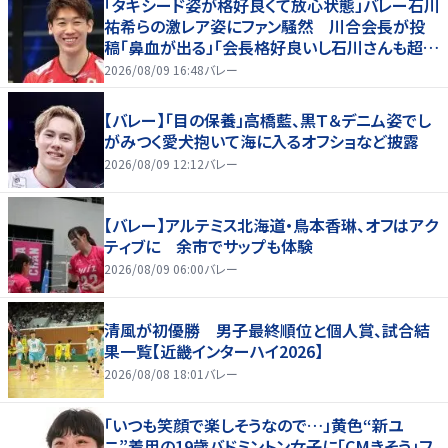
「タキシード姿が格好良くて放心状態」バレー石川
祐希らの激レア姿にファン騒然 川合会長が投
稿「鼻血が出る」「会長格好良いし石川さんも超格
好いい」
2026/08/09 16:48
バレー
【バレー】「目の保養」高橋藍、黒Ｔ＆デニム姿でし
がみつく愛犬抱いて海に入るオフショなど披露
2026/08/09 12:12
バレー
【バレー】アルテミス北海道・鳥本香琳、オフはアク
ティブに 余市でサップも体験
2026/08/09 06:00
バレー
清風が初優勝 男子最終順位と個人賞、試合結
果一覧【近畿インターハイ2026】
2026/08/08 18:01
バレー
「いつも笑顔で楽しそうなので…」黄色“新ユ
ニ”着用の19歳バドミントン女子に「CMきそう」フ