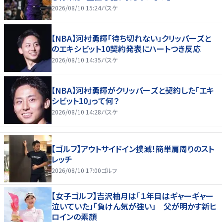
2026/08/10 15:24
バスケ
【NBA】河村勇輝「待ち切れない」クリッパーズと
のエキシビット10契約発表にハートつき反応
2026/08/10 14:35
バスケ
【NBA】河村勇輝がクリッパーズと契約した「エキ
シビット10」って何？
2026/08/10 14:28
バスケ
【ゴルフ】アウトサイドイン撲滅！簡単肩周りのスト
レッチ
2026/08/10 17:00
ゴルフ
【女子ゴルフ】吉沢柚月は「１年目はギャーギャー
泣いていた」「負けん気が強い」 父が明かす新ヒ
ロインの素顔