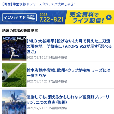
【画像】仲里依紗 ドジャースタジアムで大はしゃぎ！
話題の投稿
の新着記事
【MLB 大谷翔平】投げない1カ月で見えた二刀流
の現在地 防御率1.79とOPS.952が示す「選べる
強さ」
2026/08/10 17:54
話題の投稿
鈴木彩艶争奪戦、欧州4クラブが接触 リーズには
一度断りか
2026/08/04 20:37
話題の投稿
優勝しても、消えるかもしれない――富良野ブルーリ
ッジ、二つの真実（後編）
2026/07/21 15:25
話題の投稿