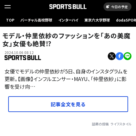
今日の予定
TOP
バーチャル高校野球
インターハイ
東京六大学野球
dodaSPO
（新しいタブ
モデル・仲里依紗のファッションを「あの美魔
女」女優も絶賛⁉︎
2024.10.06 08:12
女優でモデルの仲里依紗が5日、自身のインスタグラムを
更新。【画像】インフルエンサー・MAYU、「仲里依紗」に影
響を受け向…
記事全文を見る
話題の投稿
ライフスタイル