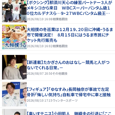
【ボクシング】那須川天心の練習パートナー３人が
メキシコから来日 ＷＢＣスーパーバンタム級１
０位カルデナスら…９・２７ＷＢＣバンタム級王者・
井上拓真と再戦
2026/08/10 16:08
相撲格闘技
大相撲の冬巡業は１２月１９、２０日に沖縄・うるま
市で開催決定！ ８月１５日にはうるま市民にチ
ケット先行販売も
2026/08/10 16:02
相撲格闘技
【新連載】たかぎさんのおはなし－競馬と人がつ
ないでくれる日常。－
2026/08/07 20:50
その他競技
【フィギュア】「ゆなすみ」長岡柚奈が事故で左足
骨折「悔しい気持ち」自転車で帰宅中に車と接触
2026/08/10 17:15
ウィンタースポーツ
【車いすテニス】小田凱人 錦織圭の引退に「ここ