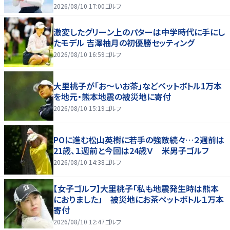
2026/08/10 17:00
ゴルフ
激変したグリーン上のパターは中学時代に手にし
たモデル 吉澤柚月の初優勝セッティング
2026/08/10 16:59
ゴルフ
大里桃子が「お～いお茶」などペットボトル1万本
を地元・熊本地震の被災地に寄付
2026/08/10 15:19
ゴルフ
POに進む松山英樹に若手の強敵続々…２週前は
21歳、１週前と今回は24歳Ｖ 米男子ゴルフ
2026/08/10 14:38
ゴルフ
【女子ゴルフ】大里桃子「私も地震発生時は熊本
におりました」 被災地にお茶ペットボトル１万本
寄付
2026/08/10 12:47
ゴルフ