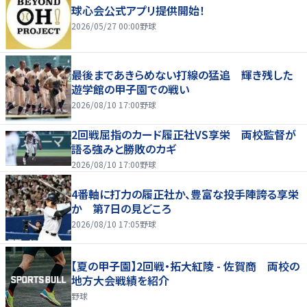
球心会公式アプリ提供開始！
2026/05/27 00:00
野球
最後まであきらめない打線の猛追 輝き残した
遊学館の甲子園での戦い
2026/08/10 17:00
野球
2回戦屈指のカード履正社VS享栄 両校監督が
語る強みと勝敗のカギ
2026/08/10 17:00
野球
4番軸に打力の履正社か、豊富な投手陣誇る享栄
か 第7日の見どころ
2026/08/10 17:05
野球
【夏の甲子園】2回戦・拓大紅陵 - 佐賀商 両校の
地方大会戦績を紹介
野球