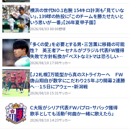
横浜の世代NO.1右腕 154キロ計測も「見ていな
い」、139球の熱投に「このチームを勝たせたいと
いう思いが一番」【26年夏甲子園】
2026/08/03 00:00
野球
「多くの愛」を必要とする男・三笘薫に移籍の可能
性？ 英王者アーセナルがブラジル代表FW獲得
失敗で方針転換か「ベストなミトマは恐ろしいほ
ど優れている」
2026/08/10 17:00
サッカー
【Ｊ２札幌】万能型から真のストライカーへ ＦＷ
唐山翔自が数字にこだわり２５年ぶり開幕２連勝
へ…１５日にアウェー・新潟戦
2026/08/10 15:31
サッカー
Ｃ大阪がシリア代表ＦＷパブロ・サバック獲得
歌手としても活動「何曲か一緒に歌えたら」
2026/08/10 14:23
サッカー