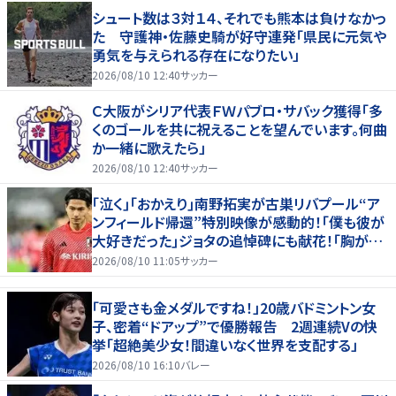
シュート数は３対１４、それでも熊本は負けなかっ
た 守護神・佐藤史騎が好守連発「県民に元気や
勇気を与えられる存在になりたい」
2026/08/10 12:40
サッカー
Ｃ大阪がシリア代表ＦＷパブロ・サバック獲得「多
くのゴールを共に祝えることを望んでいます。何曲
か一緒に歌えたら」
2026/08/10 12:40
サッカー
｢泣く｣｢おかえり｣南野拓実が古巣リバプール“ア
ンフィールド帰還”特別映像が感動的！｢僕も彼が
大好きだった｣ジョタの追悼碑にも献花！｢胸が熱
くなります…｣
2026/08/10 11:05
サッカー
「可愛さも金メダルですね！」20歳バドミントン女
子、密着“ドアップ”で優勝報告 2週連続Vの快
挙「超絶美少女！間違いなく世界を支配する」
2026/08/10 16:10
バレー