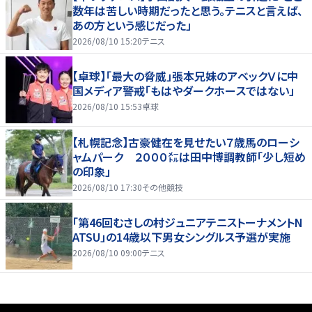
数年は苦しい時期だったと思う。テニスと言えば、
あの方という感じだった」
2026/08/10 15:20
テニス
【卓球】「最大の脅威」張本兄妹のアベックＶに中
国メディア警戒「もはやダークホースではない」
2026/08/10 15:53
卓球
【札幌記念】古豪健在を見せたい７歳馬のローシ
ャムパーク ２０００㍍は田中博調教師「少し短め
の印象」
2026/08/10 17:30
その他競技
「第46回むさしの村ジュニアテニストーナメントN
ATSU」の14歳以下男女シングルス予選が実施
2026/08/10 09:00
テニス