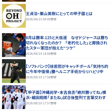
王貞治・栗山英樹にとっての甲子園とは
2026/06/15 00:00
野球
8月は勝率.125と大低迷 なぜドジャースは勝ち
切れなくなったのか？ 「老朽化した」と揶揄され
たスター軍団が抱えた“ツケ”
2026/08/10 18:00
野球
【ソフトバンク】徐若熙がキャッチボール「気持ち的
に今年中復帰」腰ヘルニア手術からリハビリ中
2026/08/10 17:58
野球
【甲子園】沖縄尚学・末吉良丞「絶対勝ってね」横
浜・織田翔希「またね」試合後整列で言葉交わす
2026/08/10 17:57
野球