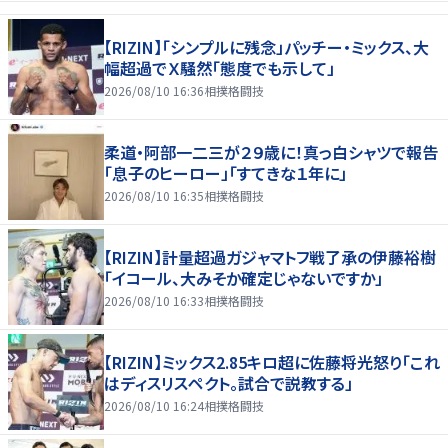
【RIZIN】「シンプルに残念」パッチー・ミックス、大
幅超過でＸ騒然「態度でも示して」
2026/08/10 16:36
相撲格闘技
柔道・阿部一二三が２９歳に！真っ白シャツで報告
「息子のヒーロー」「すてきな１年に」
2026/08/10 16:35
相撲格闘技
【RIZIN】計量超過ガジャマトフ戦了承の伊藤裕樹
「イコール、大みそか確定じゃないですか」
2026/08/10 16:33
相撲格闘技
【RIZIN】ミックス2.85キロ超に佐藤将光怒り「これ
はディスリスペクト。試合で説教する」
2026/08/10 16:24
相撲格闘技