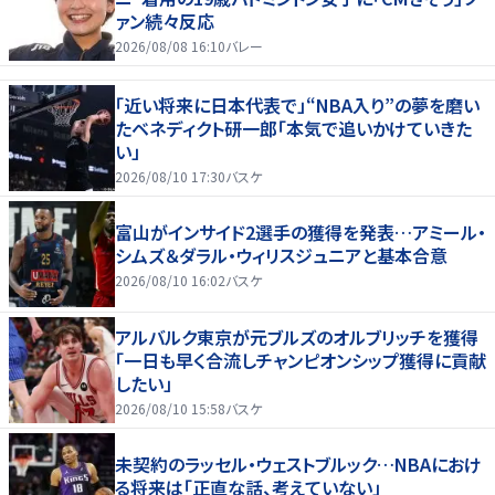
ァン続々反応
2026/08/08 16:10
バレー
「近い将来に日本代表で」“NBA入り”の夢を磨い
たベネディクト研一郎「本気で追いかけていきた
い」
2026/08/10 17:30
バスケ
富山がインサイド2選手の獲得を発表…アミール・
シムズ＆ダラル・ウィリスジュニアと基本合意
2026/08/10 16:02
バスケ
アルバルク東京が元ブルズのオルブリッチを獲得
「一日も早く合流しチャンピオンシップ獲得に貢献
したい」
2026/08/10 15:58
バスケ
未契約のラッセル・ウェストブルック…NBAにおけ
る将来は「正直な話、考えていない」