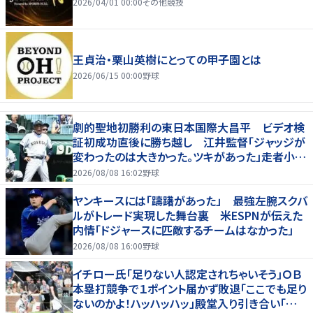
2026/04/01 00:00
その他競技
王貞治・栗山英樹にとっての甲子園とは
2026/06/15 00:00
野球
劇的聖地初勝利の東日本国際大昌平 ビデオ検
証初成功直後に勝ち越し 江井監督「ジャッジが
変わったのは大きかった。ツキがあった」走者小内
は「自信があってセーフになってくれと」
2026/08/08 16:02
野球
ヤンキースには「躊躇があった」 最強左腕スクバ
ルがトレード実現した舞台裏 米ESPNが伝えた
内情「ドジャースに匹敵するチームはなかった」
2026/08/08 16:00
野球
イチロー氏「足りない人認定されちゃいそう」ＯＢ
本塁打競争で１ポイント届かず敗退「ここでも足り
ないのかよ！ハッハッハッ」殿堂入り引き合い「誰か