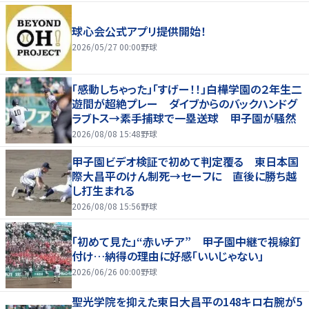
球心会公式アプリ提供開始！
2026/05/27 00:00
野球
「感動しちゃった」「すげー！！」白樺学園の２年生二
遊間が超絶プレー ダイブからのバックハンドグ
ラブトス→素手捕球で一塁送球 甲子園が騒然
2026/08/08 15:48
野球
甲子園ビデオ検証で初めて判定覆る 東日本国
際大昌平のけん制死→セーフに 直後に勝ち越
し打生まれる
2026/08/08 15:56
野球
「初めて見た」“赤いチア” 甲子園中継で視線釘
付け…納得の理由に好感「いいじゃない」
2026/06/26 00:00
野球
聖光学院を抑えた東日大昌平の148キロ右腕が5