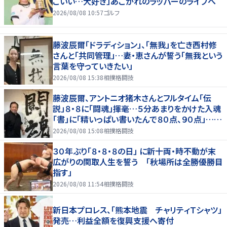
こいい…大好き」あこがれのラッパーのライブへ
2026/08/08 10:57
ゴルフ
藤波辰爾「ドラディション」、「無我」を亡き西村修
さんと「共同管理」…妻・恵さんが誓う「無我という
言葉を守っていきたい」
2026/08/08 15:38
相撲格闘技
藤波辰爾、アントニオ猪木さんとフルタイム「伝
説」８・８に「闘魂」揮毫…５分あまりをかけた入魂
「書」に「精いっぱい書いたんで８０点、９０点」…
「人間・藤波辰爾展」開催
2026/08/08 15:08
相撲格闘技
３０年ぶり「８・８・８の日」 に新十両・時不動が末
広がりの関取人生を誓う 「秋場所は全勝優勝目
指す」
2026/08/08 11:54
相撲格闘技
新日本プロレス、「熊本地震 チャリティＴシャツ」
発売…利益全額を復興支援へ寄付