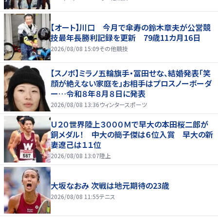
【オート】川口 今月で傘寿の鈴木章夫が公営競
技最年長勝利記録を更新 79歳11カ月16日
2026/08/08 15:09
その他競技
【スノボ】ミラノ五輪旗手・冨田せな、結婚発表「笑
顔が絶えない家庭を」お相手はプロスノーボーダ
ー…令和８年８月８日に発表
2026/08/08 13:36
ウィンタースポーツ
Ｕ２０世界陸上３０００Ｍで早大の本田桜二郎が
銅メダル！ 中大の簡子傑は６位入賞 早大の新
妻遼己は１１位
2026/08/08 13:07
陸上
大坂なおみ 次戦は地元期待の23歳
2026/08/08 11:55
テニス