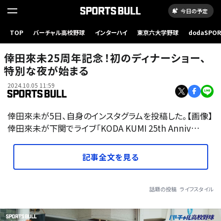
今日の予定
TOP
バーチャル高校野球
インターハイ
東京六大学野球
dodaSPO
（新しいタブ
倖田來未25周年記念！初のディナーショー、
特別な夜が始まる
2024.10.05 11:59
倖田來未が5日、自身のインスタグラムを投稿した。【画像】
倖田來未が下関でライブ「KODA KUMI 25th Anniv…
記事全文を見る
話題の投稿
ライフスタイル