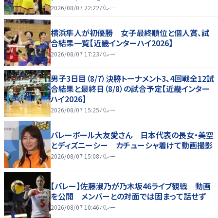
2026/08/07 22:22
バレー
横浜隼人が初優勝 女子最終順位と個人賞、試
合結果一覧【近畿インターハイ2026】
2026/08/07 17:23
バレー
男子3日目（8/7）決勝トーナメント3、4回戦全12試
合結果と最終日（8/8）の試合予定【近畿インター
ハイ2026】
2026/08/07 15:25
バレー
バレーボール大友愛さん 日本代表の長女・美空
とディズニーシー カチューシャ着けて動画撮影
2026/08/07 15:08
バレー
【バレー】佐藤淑乃が乃木坂46ライブ観戦 動画
を公開 メンバーとの対面では固まって話せず
2026/08/07 10:46
バレー