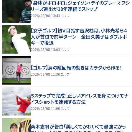
「身体がボロボロ」ジェイソン・デイのプレーオフシ
リーズ進出が18年連続でストップ
2026/08/08 13:43
ゴルフ
【女子ゴルフ】初Ｖ目指す吉沢柚月、小林光希ら４
人が首位で前半ターン 金田久美子はダブルボ
ギーで後退
2026/08/08 13:03
ゴルフ
【ゴルフ】肩の縦回転の動きはカラダから作る！
2026/08/08 11:30
ゴルフ
５ステップで完成！正しいアドレスを身につけてナ
イスショットを連発する方法
2026/08/08 11:00
ゴルフ
桑木志帆が告白「美しくてかわいくて最強にかっ