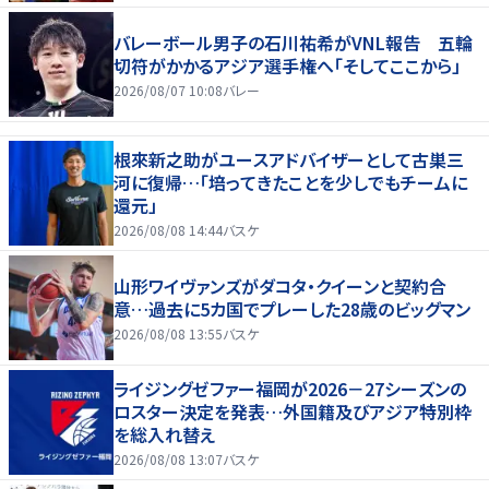
バレーボール男子の石川祐希がVNL報告 五輪
切符がかかるアジア選手権へ「そしてここから」
2026/08/07 10:08
バレー
根來新之助がユースアドバイザーとして古巣三
河に復帰…「培ってきたことを少しでもチームに
還元」
2026/08/08 14:44
バスケ
山形ワイヴァンズがダコタ・クイーンと契約合
意…過去に5カ国でプレーした28歳のビッグマン
2026/08/08 13:55
バスケ
ライジングゼファー福岡が2026－27シーズンの
ロスター決定を発表…外国籍及びアジア特別枠
を総入れ替え
2026/08/08 13:07
バスケ