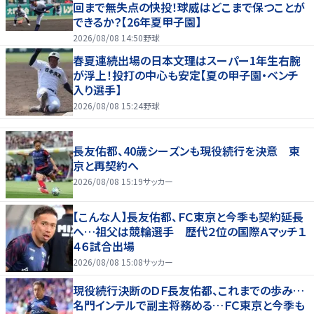
回まで無失点の快投！球威はどこまで保つことが
できるか？【26年夏甲子園】
2026/08/08 14:50
野球
春夏連続出場の日本文理はスーパー1年生右腕
が浮上！投打の中心も安定【夏の甲子園・ベンチ
入り選手】
2026/08/08 15:24
野球
長友佑都、40歳シーズンも現役続行を決意 東
京と再契約へ
2026/08/08 15:19
サッカー
【こんな人】長友佑都、ＦＣ東京と今季も契約延長
へ…祖父は競輪選手 歴代２位の国際Ａマッチ１
４６試合出場
2026/08/08 15:08
サッカー
現役続行決断のＤＦ長友佑都、これまでの歩み…
名門インテルで副主将務める…ＦＣ東京と今季も