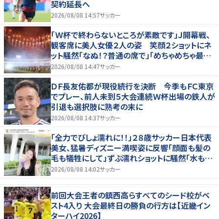
契約延長へ
2026/08/08 14:57
サッカー
「Ｗ杯で終わらないところが素敵です」Ｊ開幕戦、
観客席に美人女優２人の姿 笑顔２ショットにネ
ット騒然「なぬ！？普通の席で」「めちゃめちゃ最上
級に可愛すぎ」
2026/08/08 14:47
サッカー
ＤＦ長友佑都が現役続行を決断 今季もＦＣ東京
でプレー、前人未到５大会連続Ｗ杯出場の鉄人が
引退も選択肢に熟考の末に
2026/08/08 14:37
サッカー
「全力でびしょ濡れに！！」２８歳サッカー日本代表
美女、猛暑ディズニー満喫姿に反響「顔面も髪の
毛も犠牲にして」ずぶ濡れショットに騒然「水も滴
る」「女優さんかと」
2026/08/08 14:02
サッカー
前回大会王者の鎮西高らすべてのシード校がベ
スト4入り 大会最終日の勝負の行方は【近畿イン
ターハイ2026】