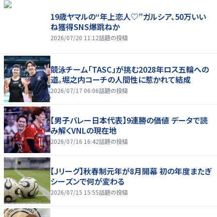
19歳ヤマルの“年上恋人♡”ガルシア、50万いい
ね獲得SNS爆跳ねか
2026/07/20 11:12
話題の投稿
競泳チーム「TASC」が挑む2028年ロス五輪への
道。堀之内コーチの人間性に惹かれて結成
2026/07/17 06:06
話題の投稿
【男子バレー日本代表】9連勝の価値 データで読
み解くVNLの現在地
2026/07/16 16:42
話題の投稿
【Jリーグ】秋春制元年が8月開幕 初の年度またぎ
シーズンで何が変わる
2026/07/15 15:55
話題の投稿