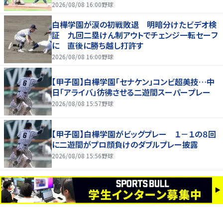
に分析してもらわないと」
2026/08/08 16:00
野球
白樺学園が涙の初戦敗退 明暗分けたビデオ検
証 九回二塁けん制アウトでチェンジ一転セーフ
に 直後に勝ち越し打許す
2026/08/08 16:00
野球
【甲子園】白樺学園「セナケン」コンビ超美技…中
日「アライバ」彷彿させる二遊間スーパープレー
2026/08/08 15:57
野球
【甲子園】白樺学園がビッグプレー １－１の８回
に二遊間がプロ顔負けのダブルプレー披露
2026/08/08 15:56
野球