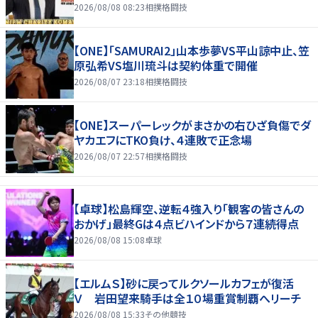
2026/08/08 08:23
相撲格闘技
【ONE】「SAMURAI2」山本歩夢VS平山諒中止、笠
原弘希VS塩川琉斗は契約体重で開催
2026/08/07 23:18
相撲格闘技
【ONE】スーパーレックがまさかの右ひざ負傷でダ
ヤカエフにTKO負け、４連敗で正念場
2026/08/07 22:57
相撲格闘技
【卓球】松島輝空、逆転４強入り「観客の皆さんの
おかげ」最終Gは４点ビハインドから７連続得点
2026/08/08 15:08
卓球
【エルムＳ】砂に戻ってルクソールカフェが復活
Ｖ 岩田望来騎手は全１０場重賞制覇へリーチ
2026/08/08 15:33
その他競技