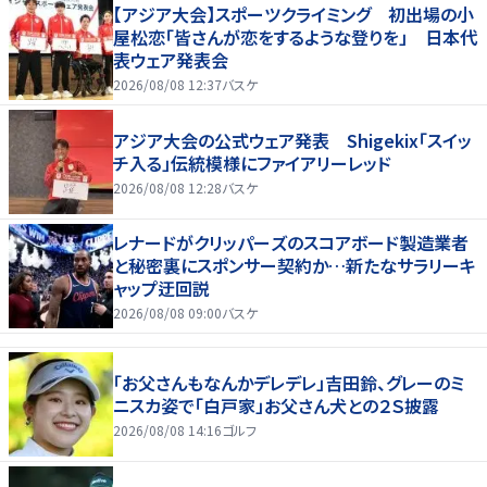
【アジア大会】スポーツクライミング 初出場の小
屋松恋「皆さんが恋をするような登りを」 日本代
表ウェア発表会
2026/08/08 12:37
バスケ
アジア大会の公式ウェア発表 Shigekix「スイッ
チ入る」伝統模様にファイアリーレッド
2026/08/08 12:28
バスケ
レナードがクリッパーズのスコアボード製造業者
と秘密裏にスポンサー契約か‬…新たなサラリーキ
ャップ迂回説
2026/08/08 09:00
バスケ
「お父さんもなんかデレデレ」吉田鈴、グレーのミ
ニスカ姿で「白戸家」お父さん犬との２Ｓ披露
2026/08/08 14:16
ゴルフ