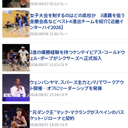
2026/08/07 05:22
バレー
女子大会を制するのはどの高校か 3連覇を狙う
金蘭会高などベスト４進出チームを紹介【近畿イ
ンターハイ2026】
2026/08/06 21:41
バレー
2度の優勝経験を持つケンテイビアス・コールドウ
ェル・ポープがシクサーズへ正式加入
2026/08/07 15:32
バスケ
ウェンバンヤマ、スパーズ主力とパリでワークアウ
ト開催…オフにリーダーシップを発揮
2026/08/07 15:24
バスケ
“元ダンク王”マック・マクラングがスペインのバス
ケット・ジローナと契約
2026/08/07 14:29
バスケ