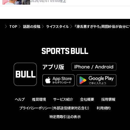
を引っ張る…夏合宿特集第１弾、国学院大
2026/08/07 05:00
陸上
TOP
話題の投稿
ライフスタイル
「滑舌悪すぎやろ」岡田紗佳が自分に
アプリ版
ヘルプ
推奨環境
サービス紹介
会社概要
採用情報
プライバシーポリシー（外部送信規律対応含む）
利用規約
特定商取引法の表示