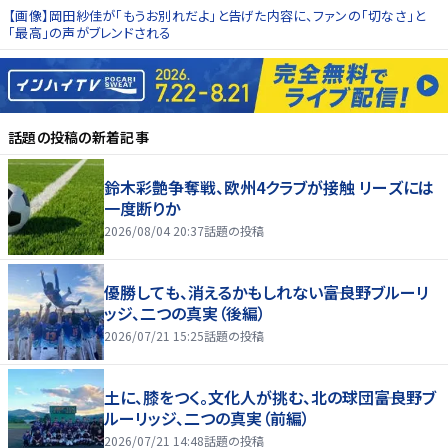
【画像】岡田紗佳が「もうお別れだよ」と告げた内容に、ファンの「切なさ」と
「最高」の声がブレンドされる
話題の投稿
の新着記事
鈴木彩艶争奪戦、欧州4クラブが接触 リーズには
一度断りか
2026/08/04 20:37
話題の投稿
優勝しても、消えるかもしれない――富良野ブルーリ
ッジ、二つの真実（後編）
2026/07/21 15:25
話題の投稿
土に、膝をつく。文化人が挑む、北の球団――富良野ブ
ルーリッジ、二つの真実（前編）
2026/07/21 14:48
話題の投稿