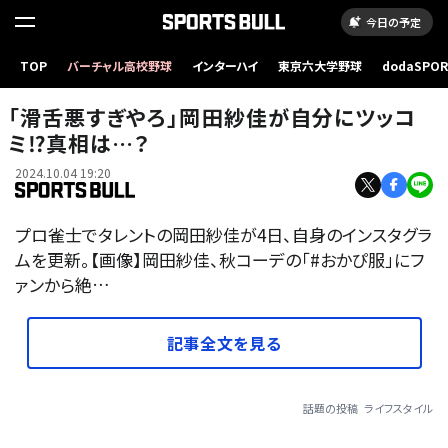
今日の予定
TOP
バーチャル高校野球
インターハイ
東京六大学野球
dodaSPO
（新しいタブ
「滑舌悪すぎやろ」岡田紗佳が自分にツッコ
ミ⁉真相は…？
2024.10.04 19:20
プロ雀士でタレントの岡田紗佳が4日、自身のインスタグラ
ムを更新。【画像】岡田紗佳、秋コーデの「#おかぴ服」にフ
ァンから絶…
記事全文を見る
話題の投稿
ライフスタイル