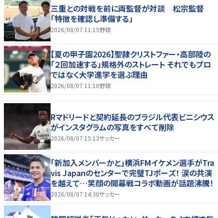
三重との対戦を前に両監督が対談 松宗監督
「特徴を確認し準備する」
2026/08/07 11:15
野球
【夏の甲子園2026】聖隷クリストファー・高部陸の
「２回加速する」規格外のストレート それでもプロ
ではなく大学進学を選ぶ理由
2026/08/07 11:10
野球
Rマドリードと契約延長のブラジル代表ビニシウス
がインスタグラムの写真をすべて削除
2026/08/07 15:13
サッカー
｢新加入メンバーかと｣横浜FMイケメン選手がTra
vis Japanのセンターで完璧TJポーズ！ 涙の共演
を越えて…笑顔の開幕戦コラボ動画が話題沸騰！
2026/08/07 14:30
サッカー