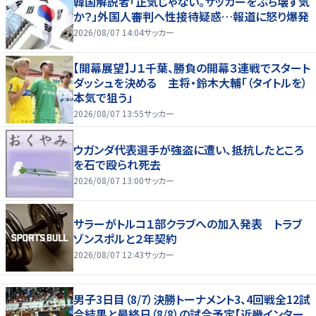
韓国解説者「正気じゃない。サッカーをぶち壊す気
か？」外国人審判へ性接待疑惑…報道に怒り爆発
2026/08/07 14:04
サッカー
【開幕展望】Ｊ１千葉、勝負の開幕３連戦でスタート
ダッシュを決める 主将・鈴木大輔「（タイトルを）
本気で狙う」
2026/08/07 13:55
サッカー
ウガンダ代表選手が強盗に遭い、抵抗したところ
を石で殴られ死去
2026/08/07 13:00
サッカー
サラーがトルコ１部クラブへの加入発表 トラブ
ゾンスポルと２年契約
2026/08/07 12:43
サッカー
男子3日目（8/7）決勝トーナメント3、4回戦全12試
合結果と最終日（8/8）の試合予定【近畿インター