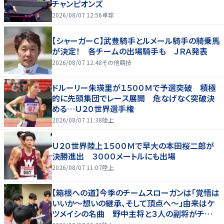
チャンピオンズ
2026/08/07 12:56
卓球
【シャーガーＣ】武豊騎手とルメール騎手の騎乗馬
が決定！ 各チームの出場騎手も ＪＲＡ発表
2026/08/07 12:48
その他競技
ドルーリー朱瑛里が１５００Ｍで予選突破 積極
的に先頭集団でレース展開 危なげなく突破決
める…Ｕ２０世界選手権
2026/08/07 11:38
陸上
Ｕ２０世界陸上１５００Ｍで早大の本田桜二郎が
決勝進出 ３０００メートルにも出場
2026/08/07 11:07
陸上
【箱根への道】今季のチームスローガンは「覚悟は
いいか～想いの継承、そして頂点へ～」由来はケ
ツメイシの名曲 野中主将と３人の副将がチーム