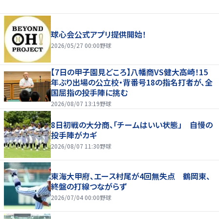
球心会公式アプリ提供開始！
2026/05/27 00:00
野球
【7日の甲子園見どころ】八幡商VS健大高崎！15
年ぶり出場の公立校・背番号18の指名打者が、全
国屈指の投手陣に挑む
2026/08/07 13:19
野球
8日初戦の大分商、「チームはいい状態」 自慢の
投手陣がカギ
2026/08/07 11:30
野球
東海大甲府、エース村尾が4回無失点 鶴岡東、
終盤の打線つながらず
2026/07/04 00:00
野球