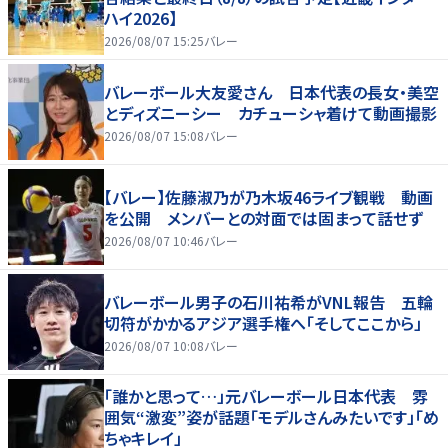
ハイ2026】
2026/08/07 15:25
バレー
バレーボール大友愛さん 日本代表の長女・美空
とディズニーシー カチューシャ着けて動画撮影
2026/08/07 15:08
バレー
【バレー】佐藤淑乃が乃木坂46ライブ観戦 動画
を公開 メンバーとの対面では固まって話せず
2026/08/07 10:46
バレー
バレーボール男子の石川祐希がVNL報告 五輪
切符がかかるアジア選手権へ「そしてここから」
2026/08/07 10:08
バレー
「誰かと思って…」元バレーボール日本代表 雰
囲気“激変”姿が話題「モデルさんみたいです」「め
ちゃキレイ」