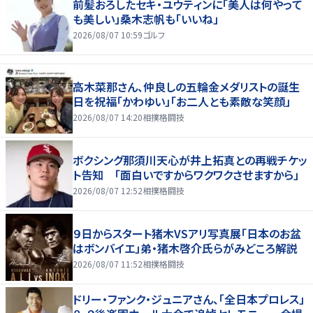
前髪おろしたセキ・ユウティンに「美人は何やって
も美しい」桑木志帆も「いいね」
2026/08/07 10:59
ゴルフ
高木菜那さん、仲良しの五輪金メダリストの誕生
日を祝福「かわゆい」「お二人とも素敵な笑顔」
2026/08/07 14:20
相撲格闘技
ボクシング那須川天心が井上拓真との再戦チケッ
ト告知 「面白いですからワクワクさせますから」
2026/08/07 12:52
相撲格闘技
９日からスタート猪木VSアリ写真展「日本のお盆
はボンバイエ」弟・猪木啓介氏らがみどころ解説
2026/08/07 11:52
相撲格闘技
ドリー・ファンク・ジュニアさん、「全日本プロレス」