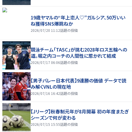
19歳ヤマルの“年上恋人♡”ガルシア、50万いい
ね獲得SNS爆跳ねか
2026/07/20 11:12
話題の投稿
競泳チーム「TASC」が挑む2028年ロス五輪への
道。堀之内コーチの人間性に惹かれて結成
2026/07/17 06:06
話題の投稿
【男子バレー日本代表】9連勝の価値 データで読
み解くVNLの現在地
2026/07/16 16:42
話題の投稿
【Jリーグ】秋春制元年が8月開幕 初の年度またぎ
シーズンで何が変わる
2026/07/15 15:55
話題の投稿