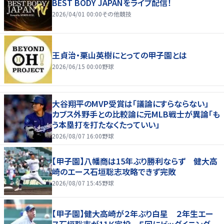
BEST BODY JAPANをライブ配信！
2026/04/01 00:00
その他競技
王貞治・栗山英樹にとっての甲子園とは
2026/06/15 00:00
野球
大谷翔平のMVP受賞は「議論にすらならない」
カブス外野手との比較論に元MLB戦士が異論「も
う本塁打を打たなくたっていい」
2026/08/07 16:00
野球
【甲子園】八幡商は15年ぶり勝利ならず 健大高
崎のエース石垣聡志攻略できず完敗
2026/08/07 15:45
野球
【甲子園】健大高崎が２年ぶり白星 ２年生エー