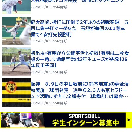
ス石垣聡志が11Ｋ完投 ５回にビッグイニング
2026/08/07 15:44
野球
健大高崎、投打に圧倒で２年ぶりの初戦突破 五
回に集中打で一挙６点 石垣が毎回の１１奪三
振で４安打完投勝利
2026/08/07 15:44
野球
初出場・有明が立命館宇治と初戦！有明は二枚看
板の一角、立命館宇治は2年生エースが先発【26
年夏甲子園】
2026/08/07 15:43
野球
阪神 ８、９日の中日戦前に「熊本地震」の募金活
動実施 球団発表 選手ら２、３人も京セラドー
ムで活動に参加し全額寄付 球場内には募金箱
も設置
2026/08/07 15:40
野球