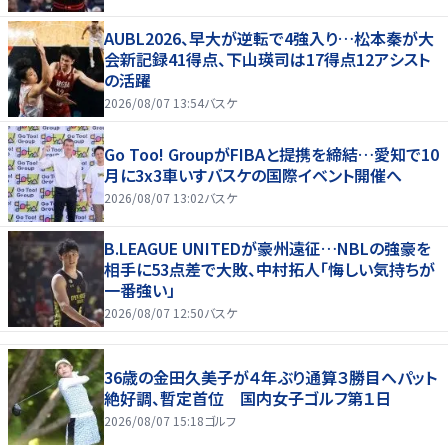
AUBL2026、早大が逆転で4強入り…松本秦が大
会新記録41得点、下山瑛司は17得点12アシスト
の活躍
2026/08/07 13:54
バスケ
Go Too! GroupがFIBAと提携を締結…愛知で10
月に3x3車いすバスケの国際イベント開催へ
2026/08/07 13:02
バスケ
B.LEAGUE UNITEDが豪州遠征…NBLの強豪を
相手に53点差で大敗、中村拓人「悔しい気持ちが
一番強い」
2026/08/07 12:50
バスケ
36歳の金田久美子が４年ぶり通算３勝目へパット
絶好調、暫定首位 国内女子ゴルフ第１日
2026/08/07 15:18
ゴルフ