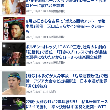
８・９後楽園ホール大会で追悼セレモニー…会場
ロビーに献花台を設置
2026/08/07 10:44
相撲格闘技
８月26日から名古屋で「燃える闘魂アントニオ猪
木展」開催 天山広吉らサイン会＆トークショー
も
2026/08/07 10:13
相撲格闘技
ボルチン・オレッグ、「ＩＷＧＰ王者」辻陽太に劇的
「初勝利」で首位…「好きのプロレスでオレが最強
の選手になりたいから！」…８・６後楽園全成績
2026/08/07 09:50
相撲格闘技
【競泳】本多灯が人身事故 「危険運転致傷」で起
訴 アジア大会など出場辞退 日本水連が謝罪
「深くお詫び」
2026/08/07 11:34
水泳
22歳・大藤沙月が2年連続8強！ 粘る米国エース
に3−1で勝利 準々決勝は中国勢と激突…WTT