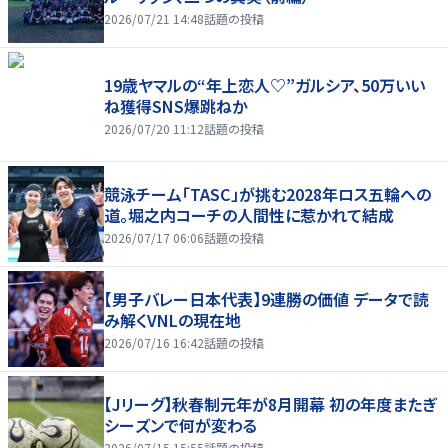
2026/07/21 14:48
話題の投稿
19歳ヤマルの“年上恋人♡”ガルシア、50万いい
ね獲得SNS爆跳ねか
2026/07/20 11:12
話題の投稿
競泳チーム「TASC」が挑む2028年ロス五輪への
道。堀之内コーチの人間性に惹かれて結成
2026/07/17 06:06
話題の投稿
【男子バレー日本代表】9連勝の価値 データで読
み解くVNLの現在地
2026/07/16 16:42
話題の投稿
【Jリーグ】秋春制元年が8月開幕 初の年度またぎ
シーズンで何が変わる
2026/07/15 15:55
話題の投稿