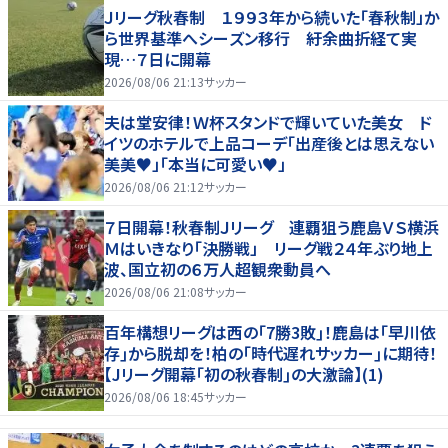
Ｊリーグ秋春制 １９９３年から続いた「春秋制」か
ら世界基準へシーズン移行 紆余曲折経て実
現…７日に開幕
2026/08/06 21:13
サッカー
夫は堂安律！Ｗ杯スタンドで輝いていた美女 ド
イツのホテルで上品コーデ「出産後とは思えない
美美♥」「本当に可愛い♥」
2026/08/06 21:12
サッカー
７日開幕！秋春制Ｊリーグ 連覇狙う鹿島ＶＳ横浜
Ｍはいきなり「決勝戦」 リーグ戦２４年ぶり地上
波、国立初の６万人超観衆動員へ
2026/08/06 21:08
サッカー
百年構想リーグは西の｢7勝3敗｣！鹿島は｢早川依
存｣から脱却を！柏の｢時代遅れサッカー｣に期待！
【Jリーグ開幕｢初の秋春制｣の大激論】(1)
2026/08/06 18:45
サッカー