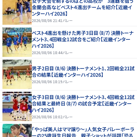
女子大会を制するのはどの高校か 3連覇を狙う
金蘭会高などベスト４進出チームを紹介【近畿イ
ンターハイ2026】
2026/08/06 21:41
バレー
ベスト4進出を懸けた男子3日目（8/7）決勝トーナ
メント3、4回戦全12試合をご紹介【近畿インター
ハイ2026】
2026/08/06 18:44
バレー
男子2日目（8/6）決勝トーナメント1、2回戦全21試
合の結果【近畿インターハイ2026】
2026/08/06 18:19
バレー
女子3日目（8/6）決勝トーナメント3、4回戦全12試
合結果と最終日（8/7）の試合予定【近畿インター
ハイ2026】
2026/08/06 18:02
バレー
「やっぱ美人はママ譲り～」人気女子バレーボーラ
ーの25歳誕生日報告 親子ショットが話題「恐る