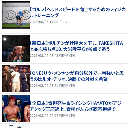
【ゴルフ】ヘッドスピードを向上するためのフィジカ
ルトレーニング
2026/08/06 17:00
ゴルフ
【新日本】ボルチンが辻陽太を下し、TAKESHITA
と並ぶ勝ち点10、大岩陵平らが8点で追う
2026/08/06 23:45
相撲格闘技
【ONE】リウ・メンヤンが自分以外で一番強いと思
うのはルオ・チャオ、決勝での対戦を希望
2026/08/06 23:21
相撲格闘技
【全日本】青柳亮生＆ライジングHAYATOがアジ
アタッグ王座返上、青柳が左ひざ靱帯損傷で
2026/08/06 22:07
相撲格闘技