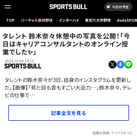
今日の予定
TOP
バーチャル高校野球
インターハイ
東京六大学野球
dodaSPO
（新しいタブ
タレント 鈴木奈々休憩中の写真を公開！「今
日はキャリアコンサルタントのオンライン授
業でした✨」
2024.10.04 14:13
タレントの鈴木奈々が3日、自身のインスタグラムを更新し
た。【画像】「見た目も音もすごい大迫力…」鈴木奈々、テレ
ビの仕事で…
記事全文を見る
話題の投稿
ライフスタイル