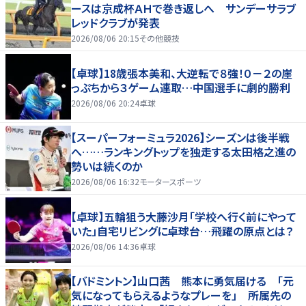
ースは京成杯ＡＨで巻き返しへ サンデーサラブ
レッドクラブが発表
2026/08/06 20:15
その他競技
【卓球】18歳張本美和、大逆転で８強！０－２の崖
っぷちから３ゲーム連取…中国選手に劇的勝利
2026/08/06 20:24
卓球
【スーパーフォーミュラ2026】シーズンは後半戦
へ……ランキングトップを独走する太田格之進の
勢いは続くのか
2026/08/06 16:32
モータースポーツ
【卓球】五輪狙う大藤沙月「学校へ行く前にやって
いた」自宅リビングに卓球台…飛躍の原点とは？
2026/08/06 14:36
卓球
【バドミントン】山口茜 熊本に勇気届ける 「元
気になってもらえるようなプレーを」 所属先の