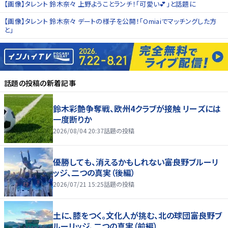
【画像】タレント 鈴木奈々 上野ようことランチ！「可愛い💕」と話題に
【画像】タレント 鈴木奈々 デートの様子を公開！「Omiaiでマッチングした方
と」
話題の投稿
の新着記事
鈴木彩艶争奪戦、欧州4クラブが接触 リーズには
一度断りか
2026/08/04 20:37
話題の投稿
優勝しても、消えるかもしれない――富良野ブルーリ
ッジ、二つの真実（後編）
2026/07/21 15:25
話題の投稿
土に、膝をつく。文化人が挑む、北の球団――富良野ブ
ルーリッジ、二つの真実（前編）