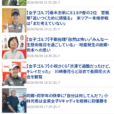
2026/08/06 21:55
ゴルフ
【女子ゴルフ】桑木志帆に８１８Ｐ差の２位 菅楓
華「追いつくために頑張る」 米ツアー本格参戦
は「まだ考えていない」
2026/08/06 19:11
ゴルフ
【女子ゴルフ】不動裕理「自然は怖い」「みんな一
生懸命毎日を過ごしている」…地震発生の故郷・
熊本への思い
2026/08/06 18:45
ゴルフ
【女子ゴルフ】小祝さくら「渋滞で過酷だったけど、
キレイだった」 川崎春花らと浴衣で長岡花火大
会を観覧
2026/08/06 18:32
ゴルフ
同郷・同学年の快挙に「自分は何してんだ？」 小
林光希は全英女子Vキャディを相棒に初優勝を
2026/08/06 17:29
ゴルフ