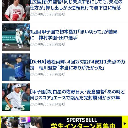
【広島】新井監督「同じ失点するにしても、失点の
仕方が」押し出しから逆転負けで最下位に転落
2026/08/06 23:29
野球
3回目甲子園で初本塁打「思い切って」が結果
に 神村学園・田中選手
2026/08/06 23:28
野球
【DeNA】若松尚輝、４回2/3投げ４安打１失点の力
投 相川監督「本当にありがたかった」
2026/08/06 23:28
野球
【甲子園】初白星の佐野日大・麦倉監督「あの時と
同じスコア」エースで臨んだ完封勝利から37年
2026/08/06 23:14
野球