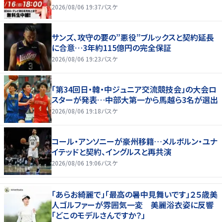
2026/08/06 19:37
バスケ
サンズ、攻守の要の”悪役”ブルックスと契約延長
に合意…3年約115億円の完全保証
2026/08/06 19:23
バスケ
「第34回日・韓・中ジュニア交流競技会」の大会ロ
スターが発表…中部大第一から馬越ら3名が選出
2026/08/06 19:18
バスケ
コール・アンソニーが豪州移籍…メルボルン・ユナ
イテッドと契約、イングルスと再共演
2026/08/06 19:06
バスケ
「あらお綺麗で」「最高の暑中見舞いです」２５歳美
人ゴルファーが雰囲気一変 美麗浴衣姿に反響
「どこのモデルさんですか？」