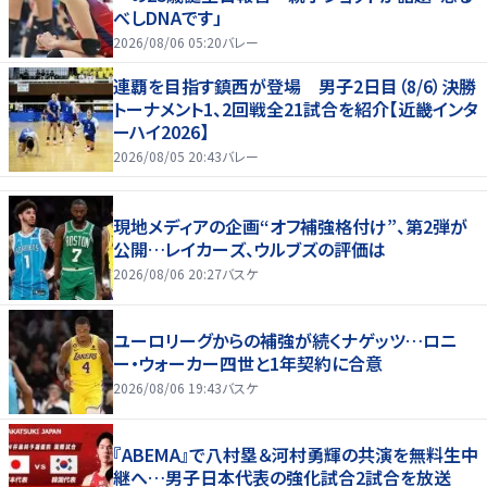
べしDNAです」
2026/08/06 05:20
バレー
連覇を目指す鎮西が登場 男子2日目（8/6）決勝
トーナメント1、2回戦全21試合を紹介【近畿インタ
ーハイ2026】
2026/08/05 20:43
バレー
現地メディアの企画“オフ補強格付け”、第2弾が
公開…レイカーズ、ウルブズの評価は
2026/08/06 20:27
バスケ
ユーロリーグからの補強が続くナゲッツ…ロニ
ー・ウォーカー四世と1年契約に合意
2026/08/06 19:43
バスケ
『ABEMA』で八村塁＆河村勇輝の共演を無料生中
継へ…男子日本代表の強化試合2試合を放送