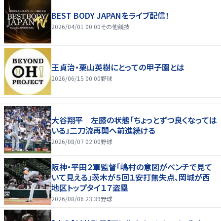
BEST BODY JAPANをライブ配信！
2026/04/01 00:00
その他競技
王貞治・栗山英樹にとっての甲子園とは
2026/06/15 00:00
野球
大谷翔平 左膝の状態「ちょっとずつ良くなっては
いる」二刀流再開へ前進続ける
2026/08/07 02:00
野球
阪神・平田２軍監督「嶋村の意図がベンチで見て
いて見える」茨木が５回１安打無失点、岡城が西
地区トップタイ１７盗塁
2026/08/06 23:39
野球