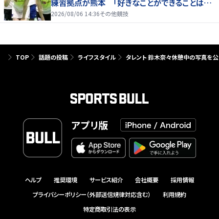
練習拠点が熊本 「好きなことができることは当
たり前じゃない」
2026/08/06 14:36
その他競技
TOP
話題の投稿
ライフスタイル
タレント 鈴木奈々休憩中の写真を公
アプリ版
ヘルプ
推奨環境
サービス紹介
会社概要
採用情報
プライバシーポリシー（外部送信規律対応含む）
利用規約
特定商取引法の表示