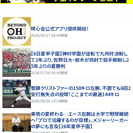
球心会公式アプリ提供開始！
2026/05/27 00:00
野球
【6日夏甲子園】神村学園が逆転で九州対決制し
て2年ぶり、佐野日大・鈴木が完封で投手戦制し2
5年ぶりの夏勝利
2026/07/06 00:00
野球
聖隷クリストファーの150キロ左腕、不調でも6回2
安打無失点の投球！ここまでの最速144キロ
2026/08/06 19:54
野球
東筑の夏終わる…エース右腕は大学で野球継続
へ「プロで活躍するのが目標」、メジャーリーガー
の夢にも言及【26年夏甲子園】
2026/08/06 19:52
野球