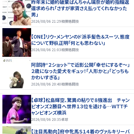
昨年末に婚約破棄ぱんちゃん璃奈が婚約指輪返
還求められ「さすが家賃さえ払ってくれなかった
男」
2026/08/06 21:29
相撲格闘技
【ONE】リウ・メンヤンのド派手髪色＆スーツ、態度
について野杁正明「何とも思わない」
2026/08/06 21:03
相撲格闘技
阿部詩“２ショット”で近影公開「幸せにするぞ〜」
２歳になった愛犬をギュッ！「人形かと」「どっちも
かわいすぎる」
2026/08/06 20:40
相撲格闘技
【卓球】松島輝空、驚異の粘りで８強進出 チャン
ピオンズ２勝目へ世界１３位を退ける…ＷＴＴチ
ャンピオンズ横浜
2026/08/06 20:35
卓球
【注目馬動向】府中牝馬Ｓ１４着のヴァルキリーバ