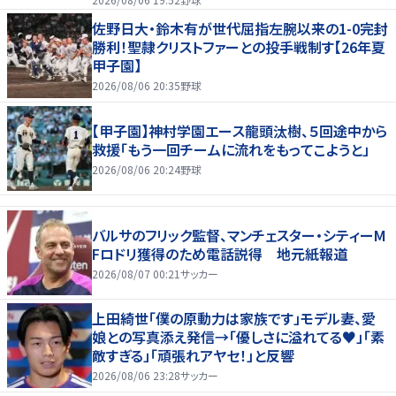
佐野日大・鈴木有が世代屈指左腕以来の1-0完封
勝利！聖隷クリストファーとの投手戦制す【26年夏
甲子園】
2026/08/06 20:35
野球
【甲子園】神村学園エース龍頭汰樹、５回途中から
救援「もう一回チームに流れをもってこようと」
2026/08/06 20:24
野球
バルサのフリック監督、マンチェスター・シティーM
Fロドリ獲得のため電話説得 地元紙報道
2026/08/07 00:21
サッカー
上田綺世「僕の原動力は家族です」モデル妻、愛
娘との写真添え発信→「優しさに溢れてる♥」「素
敵すぎる」「頑張れアヤセ！」と反響
2026/08/06 23:28
サッカー