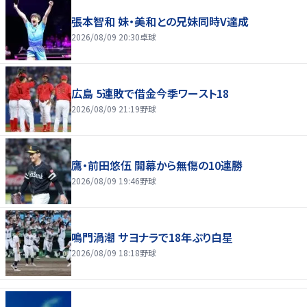
張本智和 妹・美和との兄妹同時V達成
2026/08/09 20:30
卓球
広島 5連敗で借金今季ワースト18
2026/08/09 21:19
野球
鷹・前田悠伍 開幕から無傷の10連勝
2026/08/09 19:46
野球
鳴門渦潮 サヨナラで18年ぶり白星
2026/08/09 18:18
野球