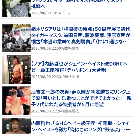
挑戦へ
2026/08/09 18:16
ゴルフ
猪木ＶＳアリは「格闘技の原点」５０周年展で初代
タイガーマスク、前田日明、藤波辰爾、藤原喜明が
懐古「本当の意味で真剣勝負」「（世に）通じない
歯がゆさも」
2026/08/09 22:59
相撲格闘技
【ノア】内藤哲也がシェイン・ヘイスト破りGHCヘ
ビー級王座獲得「デ・ハポン！」大合唱
2026/08/09 22:33
相撲格闘技
辰吉丈一郎の次男・寿以輝が判定勝ちにリング上
で涙「弔いとして、勝つことができてよかった」 親
子２代にわたる後援者が５月に急逝
2026/08/09 21:26
相撲格闘技
内藤哲也、「ＧＨＣヘビー級王座」初奪取…シェイ
ン・ヘイストを破り「俺はこのリングに残るよ」…一