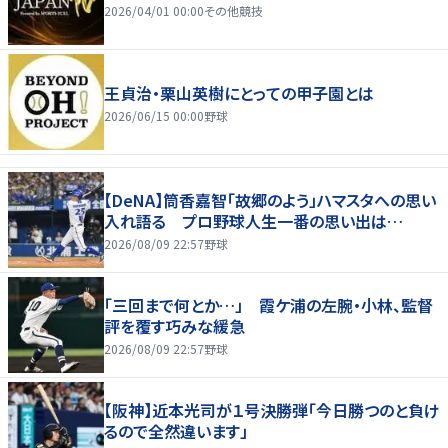
2026/04/01 00:00
その他競技
王貞治・栗山英樹にとっての甲子園とは
2026/06/15 00:00
野球
【DeNA】筒香嘉智「故郷のよう」ハマスタへの思い
入れ語る プロ野球人生一番の思い出は…
2026/08/09 22:57
野球
「三回まで何とか…」 霞ケ浦の左腕・小林、監督
評を覆す巧みな緩急
2026/08/09 22:57
野球
【阪神】近本光司が１号決勝弾「今日勝つのと負け
るので全然違います」