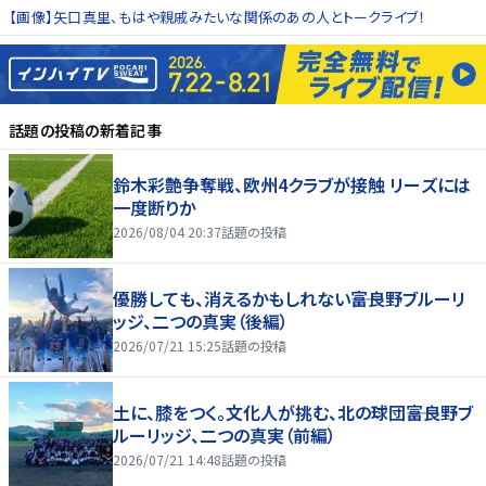
【画像】矢口真里、もはや親戚みたいな関係のあの人とトークライブ！
話題の投稿
の新着記事
鈴木彩艶争奪戦、欧州4クラブが接触 リーズには
一度断りか
2026/08/04 20:37
話題の投稿
優勝しても、消えるかもしれない――富良野ブルーリ
ッジ、二つの真実（後編）
2026/07/21 15:25
話題の投稿
土に、膝をつく。文化人が挑む、北の球団――富良野ブ
ルーリッジ、二つの真実（前編）
2026/07/21 14:48
話題の投稿