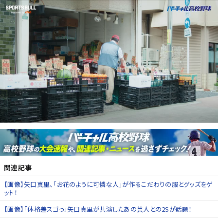
関連記事
【画像】矢口真里、「お花のように可憐な人」が作るこだわりの服とグッズをゲ
ット！
【画像】「体格差スゴっ」矢口真里が共演したあの芸人との2Sが話題！