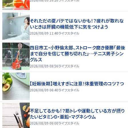
それただの夏バテではないかも！？疲れが取れな
いときは肝臓の機能低下に気をつけよう
2026/08/09 11:40
ライフスタイル
四日市工・小野倫太郎、ストローク磨き優勝「最後
まで自分を信じて勝ち切れた」…テニス男子シン
グルス
2026/08/09 08:56
ライフスタイル
【妊娠後期】増えすぎに注意！体重管理のコツ７つ
2026/08/09 06:40
ライフスタイル
不足してるかも！？筋トレや運動している方が摂り
たいビタミンD・亜鉛・マグネシウム
2026/08/09 06:00
ライフスタイル