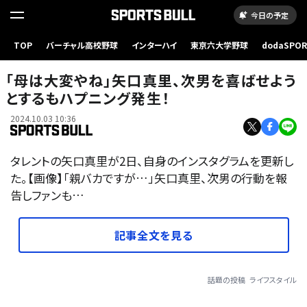
今日の予定
TOP
バーチャル高校野球
インターハイ
東京六大学野球
dodaSPO
（新しいタブ
「母は大変やね」矢口真里、次男を喜ばせよう
とするもハプニング発生！
2024.10.03 10:36
タレントの矢口真里が2日、自身のインスタグラムを更新し
た。【画像】「親バカですが…」矢口真里、次男の行動を報
告しファンも…
記事全文を見る
話題の投稿
ライフスタイル