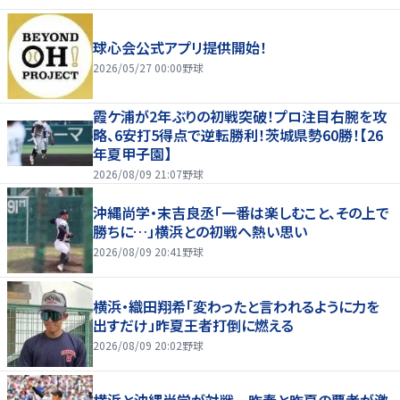
球心会公式アプリ提供開始！
2026/05/27 00:00
野球
霞ケ浦が2年ぶりの初戦突破！プロ注目右腕を攻
略、6安打5得点で逆転勝利！茨城県勢60勝！【26
年夏甲子園】
2026/08/09 21:07
野球
沖縄尚学・末吉良丞「一番は楽しむこと、その上で
勝ちに…」横浜との初戦へ熱い思い
2026/08/09 20:41
野球
横浜・織田翔希「変わったと言われるように力を
出すだけ」昨夏王者打倒に燃える
2026/08/09 20:02
野球
横浜と沖縄尚学が対戦 昨春と昨夏の覇者が激