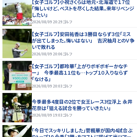
【女子ゴルフ】小祝さくらは地元・北海道で１７位
「悔しいけど、ベストを尽くした結果。来年リベンジ
したい」
2026/08/09 20:29
ゴルフ
【女子ゴルフ】安田祐香は３勝目ならず３位「ミス
が出てしまった。悔いはない」 吉沢柚月とのＶ争
いで敗れる
2026/08/09 20:06
ゴルフ
【女子ゴルフ】都玲華「上がりボギボギーかなチ
ー」 今季最高１１位も…トップ１０入りならず
「なける」
2026/08/09 20:03
ゴルフ
今季最多4度目の2位で女王レース3位浮上 永井
花奈は「狙える試合を勝っていきたい」
2026/08/09 19:03
ゴルフ
「今日でスッキリしました」菅楓華が国内4試合ぶ
りトップ10 今季「3勝」をマストに掲げて米ツアー