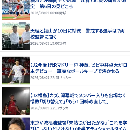
突 第6日の見どころ
2026/08/09 00:00
野球
天理と福山が10日に対戦 警戒する選手は？両
校監督に聞く
2026/08/09 19:00
野球
【J2今治】元Rマドリード「神童」ピピ中井卓大が日
本デビュー 華麗なボールキープで沸かせる
2026/08/09 22:45
サッカー
【J3福島】カズ、開幕戦でメンバー入りも出場なく
惜敗「切り替えて」「もう１回締め直して」
2026/08/09 22:13
サッカー
東京Ｖ城福浩監督「未熟さが出たかな」「これを学
びにしないといけない」後半アディショナルタイム