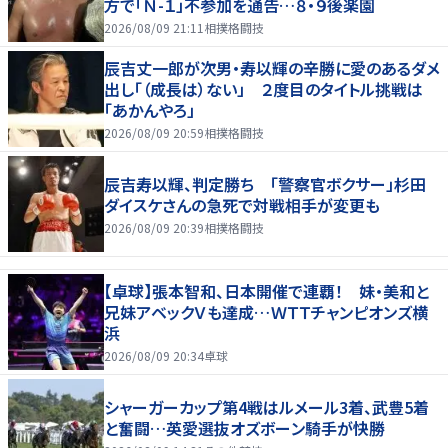
方で「Ｎ-１」不参加を通告…８・９後楽園
2026/08/09 21:11
相撲格闘技
辰吉丈一郎が次男・寿以輝の辛勝に愛のあるダメ
出し「（成長は）ない」 ２度目のタイトル挑戦は
「あかんやろ」
2026/08/09 20:59
相撲格闘技
辰吉寿以輝、判定勝ち 「警察官ボクサー」杉田
ダイスケさんの急死で対戦相手が変更も
2026/08/09 20:39
相撲格闘技
【卓球】張本智和、日本開催で連覇！ 妹・美和と
兄妹アベックＶも達成…ＷＴＴチャンピオンズ横
浜
2026/08/09 20:34
卓球
シャーガーカップ第4戦はルメール3着、武豊5着
と奮闘…英愛選抜オズボーン騎手が快勝