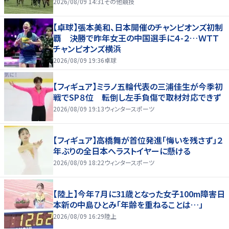
2026/08/09 14:31
その他競技
【卓球】張本美和、日本開催のチャンピオンズ初制
覇 決勝で昨年女王の中国選手に４-２…ＷＴＴ
チャンピオンズ横浜
2026/08/09 19:36
卓球
【フィギュア】ミラノ五輪代表の三浦佳生が今季初
戦でSP８位 転倒し左手負傷で取材対応できず
2026/08/09 19:13
ウィンタースポーツ
【フィギュア】高橋舞が首位発進「悔いを残さず」２
年ぶりの全日本へラストイヤーに懸ける
2026/08/09 18:22
ウィンタースポーツ
【陸上】今年７月に31歳となった女子100m障害日
本新の中島ひとみ「年齢を重ねることは…」
2026/08/09 16:29
陸上