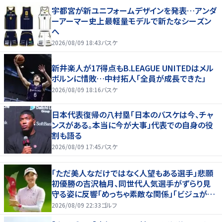
宇都宮が新ユニフォームデザインを発表…アンダ
ーアーマー史上最軽量モデルで新たなシーズン
へ
2026/08/09 18:43
バスケ
新井楽人が17得点もB.LEAGUE UNITEDはメル
ボルンに惜敗…中村拓人「全員が成長できた」
2026/08/09 18:16
バスケ
日本代表復帰の八村塁「日本のバスケは今、チャ
ンスがある。本当に今が大事」代表での自身の役
割も語る
2026/08/09 17:45
バスケ
「ただ美人なだけではなく人望もある選手」悲願
初優勝の吉沢柚月、同世代人気選手がずらり見
守る姿に反響「めっちゃ素敵な関係」「ビジュが良
すぎてびっくり」
2026/08/09 22:33
ゴルフ