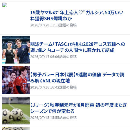
19歳ヤマルの“年上恋人♡”ガルシア、50万いい
ね獲得SNS爆跳ねか
2026/07/20 11:12
話題の投稿
競泳チーム「TASC」が挑む2028年ロス五輪への
道。堀之内コーチの人間性に惹かれて結成
2026/07/17 06:06
話題の投稿
【男子バレー日本代表】9連勝の価値 データで読
み解くVNLの現在地
2026/07/16 16:42
話題の投稿
【Jリーグ】秋春制元年が8月開幕 初の年度またぎ
シーズンで何が変わる
2026/07/15 15:55
話題の投稿