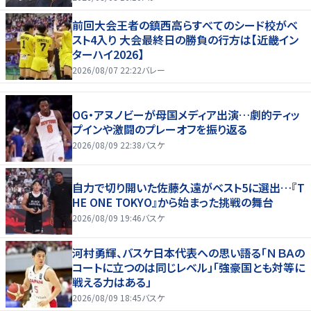
前回大会王者の鎮西高らすべてのシード校がベ
スト4入り 大会最終日の勝負の行方は【近畿イン
ターハイ2026】
2026/08/07 22:22
バレー
OG・アヌノビーが母国メディア出演…劇的ティッ
プインや激闘のプレーオフを振り返る
2026/08/09 22:38
バスケ
自力で切り開いた佐藤久遠がベスト5に選出…『T
HE ONE TOKYO』から始まった挑戦の舞台
2026/08/09 19:46
バスケ
河村勇輝、バスケ日本代表への思い語る「ＮＢＡの
コートに立つのは同じレベル」「強豪国とも対等に
戦える力はある」
2026/08/09 18:45
バスケ