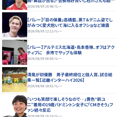
稿「鼻血が出る」「会長格好良いし石川さんも超格
好いい」
2026/08/09 16:48
バレー
【バレー】「目の保養」高橋藍、黒Ｔ＆デニム姿でし
がみつく愛犬抱いて海に入るオフショなど披露
2026/08/09 12:12
バレー
【バレー】アルテミス北海道・鳥本香琳、オフはアク
ティブに 余市でサップも体験
2026/08/09 06:00
バレー
清風が初優勝 男子最終順位と個人賞、試合結
果一覧【近畿インターハイ2026】
2026/08/08 18:01
バレー
「いつも笑顔で楽しそうなので…」黄色“新ユ
ニ”着用の19歳バドミントン女子に「CMきそう」フ
ァン続々反応
2026/08/08 16:10
バレー