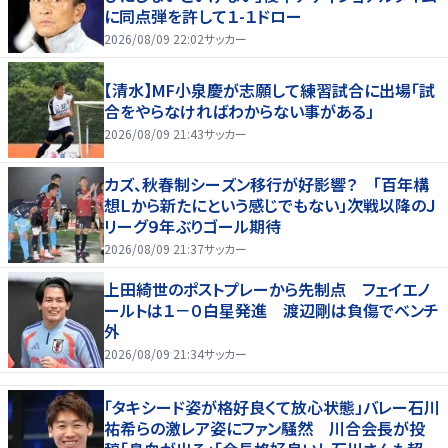
に同点弾を許して１-１ドロー
2026/08/09 22:02
サッカー
【清水】MF小泉慶が志願して練習試合に出場「試
合をやらなければわからない事がある」
2026/08/09 21:43
サッカー
カズ、秋春制シーズン移行が好影響？ 「百年構
想Ｌから新たにという感じでもない」次戦以降のＪ
リーグ９年ぶりゴール期待
2026/08/09 21:37
サッカー
上田綺世のポストプレーから先制点 フェイエノ
ールトは１－０白星発進 渡辺剛は負傷でベンチ
外
2026/08/09 21:34
サッカー
「タキシード姿が格好良くて放心状態」バレー石川
祐希らの激レア姿にファン騒然 川合会長が投