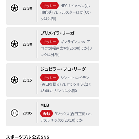
サッカー
NECナイメヘン(小
23:30
川航基) vs. テルスターほか(リン
クは外部)
プリメイラ・リーガ
サッカー
ギマラインス vs. ア
23:30
ロウカ(福井太智)(26:00)ほか(リ
ンクは外部)
ジュピラー・プロ・リーグ
サッカー
シント=トロイデン
25:15
(谷口彰悟ら) vs. ロンメルSK(27:
45)ほか(リンクは外部)
MLB
28:05
野球
Rソックス(吉田正尚) vs.
アスレチックス(29:10)ほか
スポーツブル 公式SNS