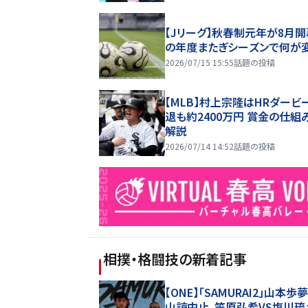
【Jリーグ】秋春制元年が8月開
の年度またぎシーズンで何が
2026/07/15 15:55
話題の投稿
【MLB】村上宗隆はHRダービ
退も約2400万円 賞金の仕組
解説
2026/07/14 14:52
話題の投稿
相撲・格闘技
の新着記事
【ONE】「SAMURAI2」山本歩
山諒中止、笠原弘希VS塩川琉