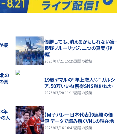
優勝しても、消えるかもしれない――富
が接
良野ブルーリッジ、二つの真実（後
編）
2026/07/21 15:25
話題の投稿
、北の
19歳ヤマルの“年上恋人♡”ガルシ
つの真
ア、50万いいね獲得SNS爆跳ねか
2026/07/20 11:12
話題の投稿
28年
【男子バレー日本代表】9連勝の価
チの人
値 データで読み解くVNLの現在地
2026/07/16 16:42
話題の投稿