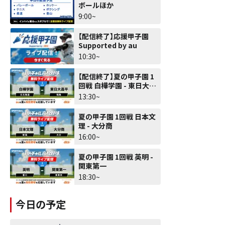
ボールほか
9:00~
【配信終了】応援甲子園
Supported by au
10:30~
【配信終了】夏の甲子園 1
回戦 白樺学園 - 東日大昌
平
13:30~
夏の甲子園 1回戦 日本文
理 - 大分商
16:00~
夏の甲子園 1回戦 英明 -
関東第一
18:30~
今日の予定