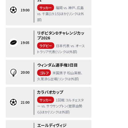
サッカー
福岡 vs. 神戸、広島
19:00
vs. 千葉(19:15)ほか(リンクは外
部)
リポビタンDチャレンジカッ
プ2026
19:05
ラグビー
日本代表 vs. オース
トラリア代表(リンクは外部)
ウィンダム選手権3日目
20:00
ゴルフ
米国男子 松山英樹、
久常涼ら出場(リンクは外部)
カラバオカップ
サッカー
1回戦 コルチェスタ
21:00
ー vs. サウサンプトン(菅原由勢
ら)ほか(リンクは外部)
エールディヴィジ