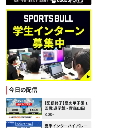
今日の配信
【配信終了】夏の甲子園 1
回戦 遊学館 - 青森山田
8:00~
夏季インターハイ バレー