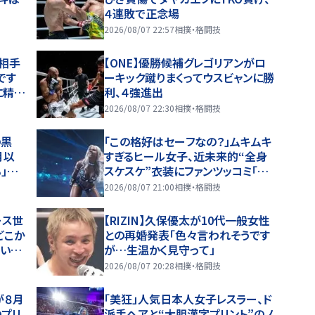
４連敗で正念場
2026/08/07 22:57
相撲・格闘技
相手
【ONE】優勝候補グレゴリアンがロ
です
ーキック蹴りまくってウスビャンに勝
に精
利、４強進出
2026/08/07 22:30
相撲・格闘技
の黒
「この格好はセーフなの？」ムキムキ
月以
すぎるヒール女子、近未来的“全身
」馴
スケスケ”衣装にファンツッコミ「着
ているけど着ていない感…」
2026/08/07 21:00
相撲・格闘技
ース世
【RIZIN】久保優太が10代一般女性
どこか
との再婚発表「色々言われそうです
てい
が…生温かく見守って」
2026/08/07 20:28
相撲・格闘技
が８月
「美狂」人気日本人女子レスラー、ド
のプリ
派手ヘアと“大胆漢字プリント”のノ