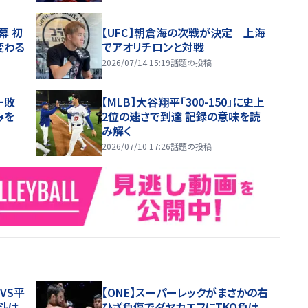
幕 初
【UFC】朝倉海の次戦が決定 上海
変わる
でアオリチロンと対戦
2026/07/14 15:19
話題の投稿
ー敗
【MLB】大谷翔平「300-150」に史上
みを
2位の速さで到達 記録の意味を読
み解く
2026/07/10 17:26
話題の投稿
夢VS平
【ONE】スーパーレックがまさかの右
斗は
ひざ負傷でダヤカエフにTKO負け、