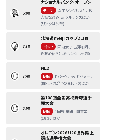
ナショナルバンク・オープン
テニス
女子シングルス3回戦
6:00
大坂なおみ vs. メルテンスほか
(リンクは外部)
北海道meiji カップ2日目
7:30
ゴルフ
国内女子 吉澤柚月、
佐藤心結ら出場(リンクは外部)
MLB
7:40
野球
Dバックス vs. ドジャース
(佐々木先発予定)(10:40)ほか
第108回全国高校野球選手
権大会
8:00
野球
1回戦 英明 - 関東第一
(18:30)ほか
オレゴン2026 U20世界陸上
競技選手権大会