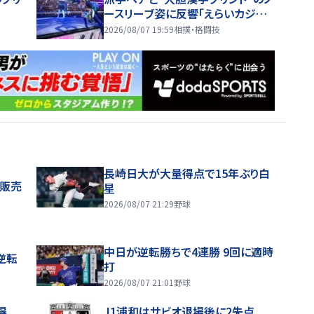
ースリーブ姿に反響「えらいカジュ
アルやな」
2026/08/07 19:59
相撲・格闘技
長崎日大が大量得点で15年ぶり白
般販売
星
2026/08/07 21:29
野球
中日が逆転勝ちで4連勝 9回に適時
逆転
打
2026/08/07 21:01
野球
得
J1浦和はサビオ退場後に2失点