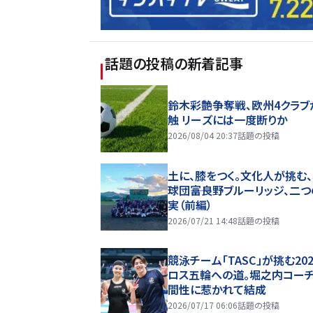
話題の投稿
の新着記事
鈴木彩艶争奪戦、欧州4クラブ
触 リーズには一度断りか
2026/08/04 20:37
話題の投稿
土に、膝をつく。文化人が挑む
球団――富良野ブルーリッジ、二
実（前編）
2026/07/21 14:48
話題の投稿
競泳チーム「TASC」が挑む20
ロス五輪への道。堀之内コー
間性に惹かれて結成
2026/07/17 06:06
話題の投稿