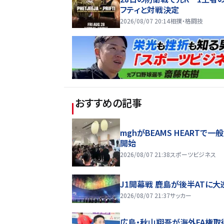
フティと対戦決定
2026/08/07 20:14
相撲・格闘技
おすすめの記事
mghがBEAMS HEARTで一
開始
2026/08/07 21:38
スポーツビジネス
J1開幕戦 鹿島が後半ATに大
2026/08/07 21:37
サッカー
広島・秋山翔吾が海外FA権取