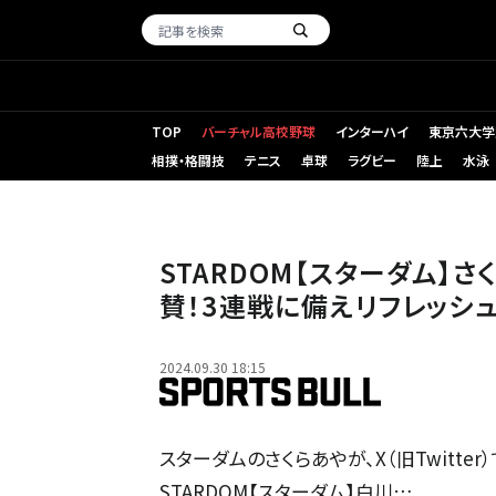
TOP
バーチャル高校野球
インターハイ
東京六大学
相撲・格闘技
テニス
卓球
ラグビー
陸上
水泳
STARDOM【スターダム】
賛！3連戦に備えリフレッシ
2024.09.30 18:15
スターダムのさくらあやが、X（旧Twitte
STARDOM【スターダム】白川…