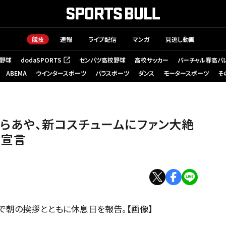
競技
速報
ライブ配信
マンガ
見逃し動画
野球
dodaSPORTS
センバツ高校野球
高校サッカー
バーチャル春高バ
（新しいタブで開く）
ABEMA
ウインタースポーツ
パラスポーツ
ダンス
モータースポーツ
そ
さくらあや、新コスチュームにファン大絶
ュ宣言
r）で朝の挨拶とともに休息日を報告。【画像】