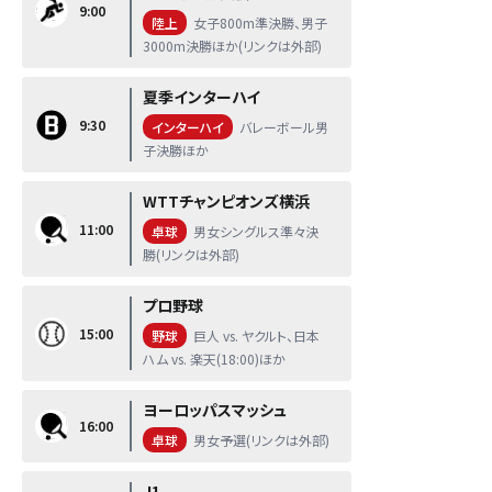
9:00
陸上
女子800m準決勝、男子
3000m決勝ほか(リンクは外部)
夏季インターハイ
9:30
インターハイ
バレーボール男
子決勝ほか
WTTチャンピオンズ横浜
11:00
卓球
男女シングルス準々決
勝(リンクは外部)
プロ野球
15:00
野球
巨人 vs. ヤクルト、日本
ハム vs. 楽天(18:00)ほか
ヨーロッパスマッシュ
16:00
卓球
男女予選(リンクは外部)
J1