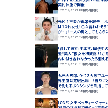
契約体重で開催
2026/08/07 23:18
相撲・格闘技
元Ｋ-１王者が再婚を報告 お
は１０代女性「色々言われそう
が…」「一人の男としてもさら
進」久保優太が報告
2026/08/07 22:45
相撲・格闘技
「愛してます」平本丈、同棲中
髪“美人”彼女を初披露 「1か
内に付き合わなかったら消える
れ初めも
2026/08/07 21:01
相撲・格闘技
丸元大五郎、９・２３大阪でユ
界王座決定戦出場 「自然に
で倒せるボクシングを目指し
る」
2026/08/07 20:44
相撲・格闘技
【ONE】女王ペッディージャー
28日の防衛戦で元K－1王者