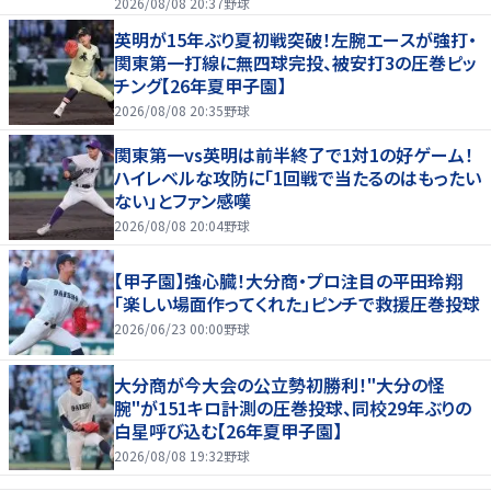
2026/08/08 20:37
野球
英明が15年ぶり夏初戦突破！左腕エースが強打・
関東第一打線に無四球完投、被安打3の圧巻ピッ
チング【26年夏甲子園】
2026/08/08 20:35
野球
関東第一vs英明は前半終了で1対1の好ゲーム！
ハイレベルな攻防に「1回戦で当たるのはもったい
ない」とファン感嘆
2026/08/08 20:04
野球
【甲子園】強心臓！大分商・プロ注目の平田玲翔
「楽しい場面作ってくれた」ピンチで救援圧巻投球
2026/06/23 00:00
野球
大分商が今大会の公立勢初勝利！"大分の怪
腕"が151キロ計測の圧巻投球、同校29年ぶりの
白星呼び込む【26年夏甲子園】
2026/08/08 19:32
野球