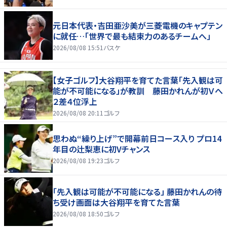
元日本代表・吉田亜沙美が三菱電機のキャプテン
に就任…「世界で最も結束力のあるチームへ」
2026/08/08 15:51
バスケ
【女子ゴルフ】大谷翔平を育てた言葉「先入観は可
能が不可能になる」が教訓 藤田かれんが初Ｖへ
２差４位浮上
2026/08/08 20:11
ゴルフ
思わぬ“繰り上げ”で開幕前日コース入り プロ14
年目の辻梨恵に初Vチャンス
2026/08/08 19:23
ゴルフ
「先入観は可能が不可能になる」 藤田かれんの待
ち受け画面は大谷翔平を育てた言葉
2026/08/08 18:50
ゴルフ