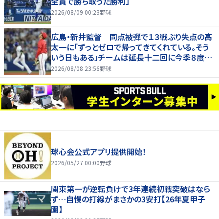
全員で勝ち取った勝利」
2026/08/09 00:23
野球
広島・新井監督 同点被弾で１３戦ぶり失点の高
太一に「ずっとゼロで帰ってきてくれている。そう
いう日もある」チームは延長十二回に今季８度目
サヨナラ負け
2026/08/08 23:56
野球
球心会公式アプリ提供開始！
2026/05/27 00:00
野球
関東第一が逆転負けで3年連続初戦突破はなら
ず…自慢の打線がまさかの3安打【26年夏甲子
園】