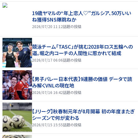
19歳ヤマルの“年上恋人♡”ガルシア、50万いい
ね獲得SNS爆跳ねか
2026/07/20 11:12
話題の投稿
競泳チーム「TASC」が挑む2028年ロス五輪への
道。堀之内コーチの人間性に惹かれて結成
2026/07/17 06:06
話題の投稿
【男子バレー日本代表】9連勝の価値 データで読
み解くVNLの現在地
2026/07/16 16:42
話題の投稿
【Jリーグ】秋春制元年が8月開幕 初の年度またぎ
シーズンで何が変わる
2026/07/15 15:55
話題の投稿