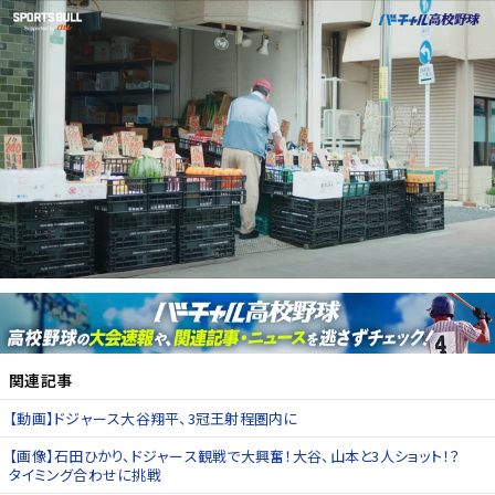
関連記事
【動画】ドジャース大谷翔平、3冠王射程圏内に
【画像】石田ひかり、ドジャース観戦で大興奮！大谷、山本と3人ショット！？
タイミング合わせに挑戦