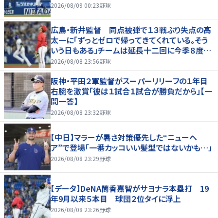
2026/08/09 00:23
野球
広島・新井監督 同点被弾で１３戦ぶり失点の高
太一に「ずっとゼロで帰ってきてくれている。そう
いう日もある」チームは延長十二回に今季８度目
サヨナラ負け
2026/08/08 23:56
野球
阪神・平田２軍監督がスーパーリリーフの１年目
右腕を激賞「彼は１試合１試合が勝負だから」【一
問一答】
2026/08/08 23:32
野球
【中日】マラーが暑さ対策優先した“ニューヘ
ア”で登場「一番カッコいい髪型ではないかも…」
2026/08/08 23:29
野球
【データ】DeNA筒香嘉智がサヨナラ本塁打 19
年9月以来５本目 球団２位タイに浮上
2026/08/08 23:26
野球