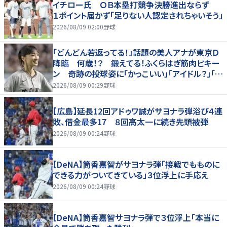
イチロー氏 ＯＢ本塁打競争決勝進出ならず
１ポイント届かず「足りない人認定されちゃいそう」
2026/08/09 02:00
野球
「どんどん若返ってる！」話題の美人アナが東京Ｄ
降臨 何歳！？ 鍛えてる！ふくらはぎ筋肉ピキー
ン 奇跡の投球姿に「かっこいい」「アイドル？」「女
神」
2026/08/09 00:29
野球
【広島】延長12回アドゥワ誠がサヨナラ弾浴び４連
敗、借金最多17 ８回高太一に続き先頭被弾
2026/08/09 00:24
野球
【DeNA】筒香嘉智がサヨナラ弾「接戦でもものに
できる力がついてきている」３位浮上に手応え
2026/08/09 00:24
野球
【DeNA】筒香嘉智サヨナラ弾で３位浮上「本当に