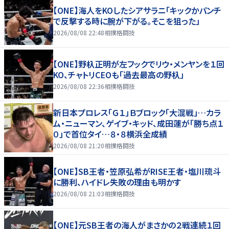
【ONE】海人をKOしたシアサラニ「キックかパンチ
で反撃する時に腕が下がる。そこを狙った」
2026/08/08 22:48
相撲格闘技
【ONE】野杁正明が左フックでリウ・メンヤンを１回
KO、チャトリCEOも「過去最高の野杁」
2026/08/08 22:36
相撲格闘技
新日本プロレス「Ｇ１」Ｂブロック「大混戦」…カラ
ム・ニューマン、ゲイブ・キッド、成田蓮が「勝ち点１
０」で首位タイ…８・８横浜全成績
2026/08/08 21:20
相撲格闘技
【ONE】SB王者・笠原弘希がRISE王者・塩川琉斗
に勝利、ハイドレ失敗の理由も明かす
2026/08/08 21:03
相撲格闘技
【ONE】元SB王者の海人がまさかの２戦連続１回