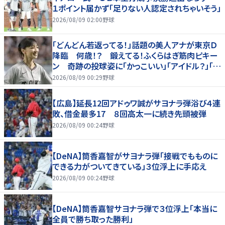
１ポイント届かず「足りない人認定されちゃいそう」
2026/08/09 02:00
野球
「どんどん若返ってる！」話題の美人アナが東京Ｄ
降臨 何歳！？ 鍛えてる！ふくらはぎ筋肉ピキー
ン 奇跡の投球姿に「かっこいい」「アイドル？」「女
神」
2026/08/09 00:29
野球
【広島】延長12回アドゥワ誠がサヨナラ弾浴び４連
敗、借金最多17 ８回高太一に続き先頭被弾
2026/08/09 00:24
野球
【DeNA】筒香嘉智がサヨナラ弾「接戦でもものに
できる力がついてきている」３位浮上に手応え
2026/08/09 00:24
野球
【DeNA】筒香嘉智サヨナラ弾で３位浮上「本当に
全員で勝ち取った勝利」