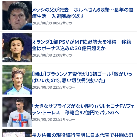
メッシの父が死去 ホルヘさん６８歳…長年の闘
病生活 入退院繰り返す
2026/08/09 00:42
サッカー
オランダ１部ＰＳＶがＭＦ佐野航大を獲得 移籍
金はボーナス込みの３０億円超えか
2026/08/08 23:08
サッカー
【岡山】ブラウンノア賢信がJ1初ゴール「敵がいっ
ぱいいたので、思い切り振り抜いた」
2026/08/08 22:55
サッカー
「大きなサプライズがない限り」バルセロナFWフェ
ラン・トーレス 移籍金92億円でパリSGへ
2026/08/08 22:51
サッカー
長友佑都の現役続行表明に日本代表で共闘の町