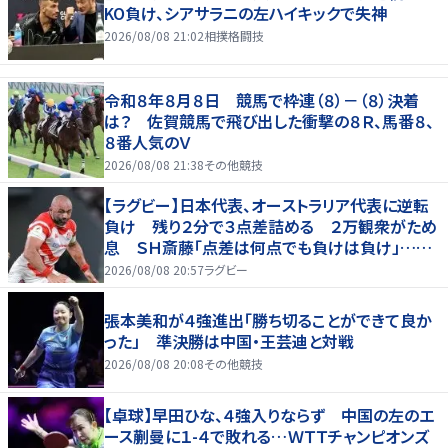
KO負け、シアサラニの左ハイキックで失神
2026/08/08 21:02
相撲格闘技
令和８年８月８日 競馬で枠連（８）－（８）決着
は？ 佐賀競馬で飛び出した衝撃の８Ｒ、馬番８、
８番人気のＶ
2026/08/08 21:38
その他競技
【ラグビー】日本代表、オーストラリア代表に逆転
負け 残り２分で３点差詰める ２万観衆がため
息 ＳＨ斎藤「点差は何点でも負けは負け」…前
半にＳＯ伊藤龍が先制トライ、３２ー３５で惜敗
2026/08/08 20:57
ラグビー
張本美和が４強進出「勝ち切ることができて良か
った」 準決勝は中国・王芸迪と対戦
2026/08/08 20:08
その他競技
【卓球】早田ひな、４強入りならず 中国の左のエ
ース蒯曼に１-４で敗れる…ＷＴＴチャンピオンズ