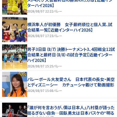
ターハイ2026】
2026/08/07 22:22
バレー
横浜隼人が初優勝 女子最終順位と個人賞、試
合結果一覧【近畿インターハイ2026】
2026/08/07 17:23
バレー
男子3日目（8/7）決勝トーナメント3、4回戦全12試
合結果と最終日（8/8）の試合予定【近畿インター
ハイ2026】
2026/08/07 15:25
バレー
バレーボール大友愛さん 日本代表の長女・美空
とディズニーシー カチューシャ着けて動画撮影
2026/08/07 15:08
バレー
「誰が何を言おうが、僕は日本人」八村塁が語った
揺るぎない自負…田臥勇太は日本バスケの“明る