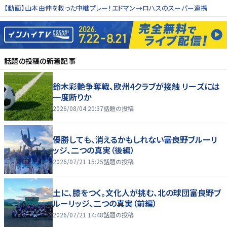
【動画】山本由伸を救った中継プレー！エドマン→ロハスのスーパー連携
話題の投稿
の新着記事
鈴木彩艶争奪戦、欧州4クラブが接触 リーズには
一度断りか
2026/08/04 20:37
話題の投稿
優勝しても、消えるかもしれない――富良野ブルーリ
ッジ、二つの真実（後編）
2026/07/21 15:25
話題の投稿
土に、膝をつく。文化人が挑む、北の球団――富良野ブ
ルーリッジ、二つの真実（前編）
2026/07/21 14:48
話題の投稿