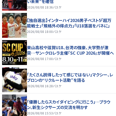
い未来”を確信
2026/08/08 18:36
バスケ
【独自選出】インターハイ2026男子ベスト5「超万
能戦士」「規格外の得点力」「U18落選をバネに」
2026/08/08 18:00
バスケ
東山高校や滋賀U18、台湾の強豪、大学勢が激
突…サン・クロレラ主催『SC CUP 2026』が開催へ
2026/08/08 17:00
バスケ
「たくさん説得したって感じではない」マクシー、レ
ブロンの“リクルート活動”を語る
2026/08/08 16:28
バスケ
「優勝したらスカイダイビングに行こう」…ブラウ
ン、新生シクサーズの交流を明かす
2026/08/08 15:53
バスケ