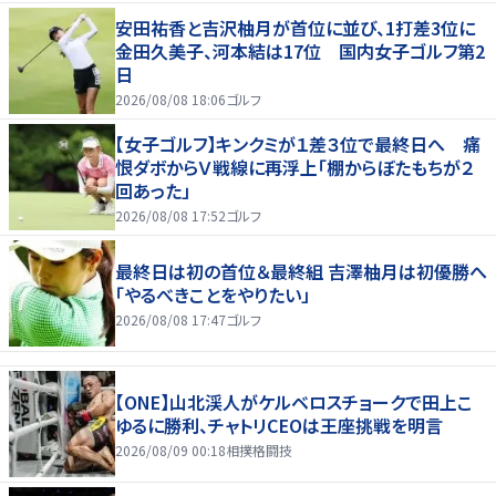
安田祐香と吉沢柚月が首位に並び、1打差3位に
金田久美子、河本結は17位 国内女子ゴルフ第2
日
2026/08/08 18:06
ゴルフ
【女子ゴルフ】キンクミが１差３位で最終日へ 痛
恨ダボからＶ戦線に再浮上「棚からぼたもちが２
回あった」
2026/08/08 17:52
ゴルフ
最終日は初の首位＆最終組 吉澤柚月は初優勝へ
「やるべきことをやりたい」
2026/08/08 17:47
ゴルフ
【ONE】山北渓人がケルベロスチョークで田上こ
ゆるに勝利、チャトリCEOは王座挑戦を明言
2026/08/09 00:18
相撲格闘技