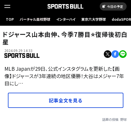
今日の予定
TOP
バーチャル高校野球
インターハイ
東京六大学野球
dodaSPO
（新しいタブ
ドジャース山本由伸、今季7勝目⭐️復帰後初白
星
2024.09.29 14:33
MLB Japanが29日、公式インスタグラムを更新した【画
像】ドジャースが3年連続の地区優勝！大谷はメジャー7年
目にし…
記事全文を見る
話題の投稿
野球