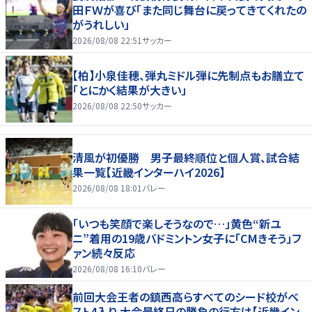
田ＦＷが喜び「また同じ舞台に戻ってきてくれたの
がうれしい」
2026/08/08 22:51
サッカー
【柏】小泉佳穂、弾丸ミドル弾に先制点もお膳立て
「とにかく結果が大きい」
2026/08/08 22:50
サッカー
清風が初優勝 男子最終順位と個人賞、試合結
果一覧【近畿インターハイ2026】
2026/08/08 18:01
バレー
「いつも笑顔で楽しそうなので…」黄色“新ユ
ニ”着用の19歳バドミントン女子に「CMきそう」フ
ァン続々反応
2026/08/08 16:10
バレー
前回大会王者の鎮西高らすべてのシード校がベ
スト4入り 大会最終日の勝負の行方は【近畿イン