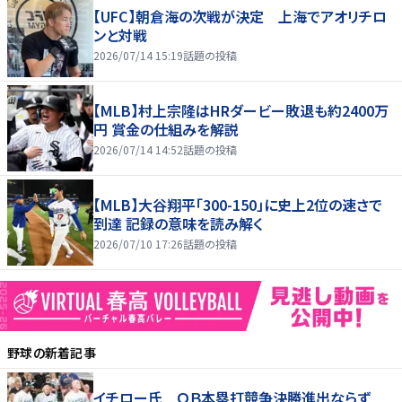
【UFC】朝倉海の次戦が決定 上海でアオリチロ
ンと対戦
2026/07/14 15:19
話題の投稿
【MLB】村上宗隆はHRダービー敗退も約2400万
円 賞金の仕組みを解説
2026/07/14 14:52
話題の投稿
【MLB】大谷翔平「300-150」に史上2位の速さで
到達 記録の意味を読み解く
2026/07/10 17:26
話題の投稿
野球
の新着記事
イチロー氏 ＯＢ本塁打競争決勝進出ならず