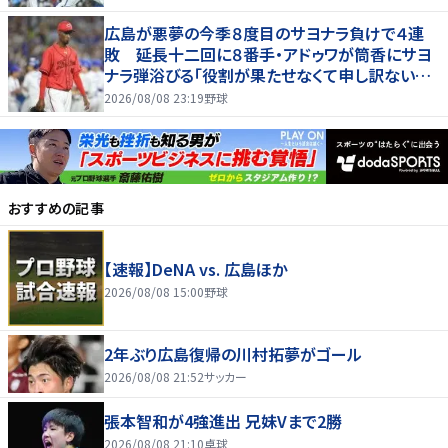
広島が悪夢の今季８度目のサヨナラ負けで４連
敗 延長十二回に８番手・アドゥワが筒香にサヨ
ナラ弾浴びる「役割が果たせなくて申し訳ないで
す」
2026/08/08 23:19
野球
おすすめの記事
【速報】DeNA vs. 広島ほか
2026/08/08 15:00
野球
2年ぶり広島復帰の川村拓夢がゴール
2026/08/08 21:52
サッカー
張本智和が4強進出 兄妹Vまで2勝
2026/08/08 21:10
卓球