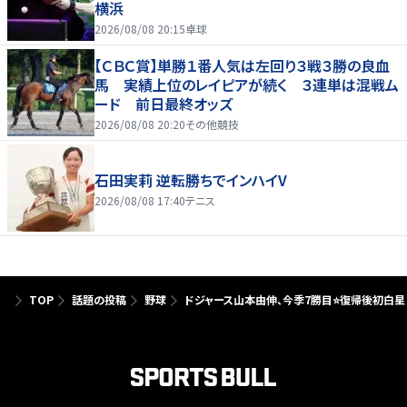
横浜
2026/08/08 20:15
卓球
【ＣＢＣ賞】単勝１番人気は左回り３戦３勝の良血
馬 実績上位のレイピアが続く ３連単は混戦ム
ード 前日最終オッズ
2026/08/08 20:20
その他競技
石田実莉 逆転勝ちでインハイV
2026/08/08 17:40
テニス
TOP
話題の投稿
野球
ドジャース山本由伸、今季7勝目⭐️復帰後初白星