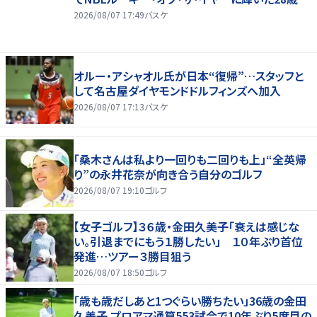
2026/08/07 17:49
バスケ
オルー・アシャオル氏が日本“復帰”…スタッフと
して名古屋ダイヤモンドドルフィンズへ加入
2026/08/07 17:13
バスケ
「桑木さんは私より一回りも二回りも上」“全英帰
り”の永井花奈が向き合う自分のゴルフ
2026/08/07 19:10
ゴルフ
【女子ゴルフ】３６歳・金田久美子「衰えは感じな
い。引退までにもう１勝したい」 １０年ぶり首位
発進…ツアー３勝目狙う
2026/08/07 18:50
ゴルフ
「歳も歳だしあと1つぐらい勝ちたい」36歳の金田
久美子 プロアマ通算553試合で10年ぶり5度目の