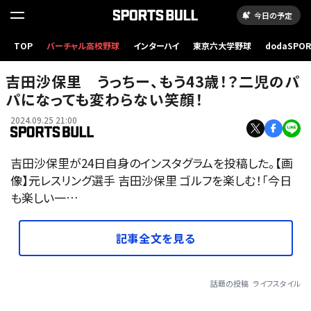
今日の予定
TOP
バーチャル高校野球
インターハイ
東京六大学野球
dodaSPO
（新しいタブ
吉田沙保里 うっちー、もう43歳！？二児のパ
パになっても変わらない笑顔！
2024.09.25 21:00
吉田沙保里が24日自身のインスタグラムを投稿した。【画
像】元レスリング選手 吉田沙保里 ゴルフを楽しむ！「今日
も楽しい一…
記事全文を見る
話題の投稿
ライフスタイル