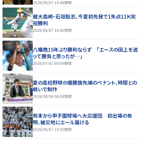
2026/08/07 16:46
野球
健大高崎・石垣聡志、今夏初先発で1失点11Ｋ完
投勝利
2026/08/07 16:41
野球
八幡商15年ぶり勝利ならず 「エースの田上を送
って勝負と思ったが…」
2026/07/02 00:00
野球
夏の高校野球の優勝旗先端のペナント、時間との
戦いで制作
2026/08/06 06:00
野球
熊本から甲子園球場へ大応援団 初出場の有
明、被災地にエール届ける
2026/08/07 19:25
野球