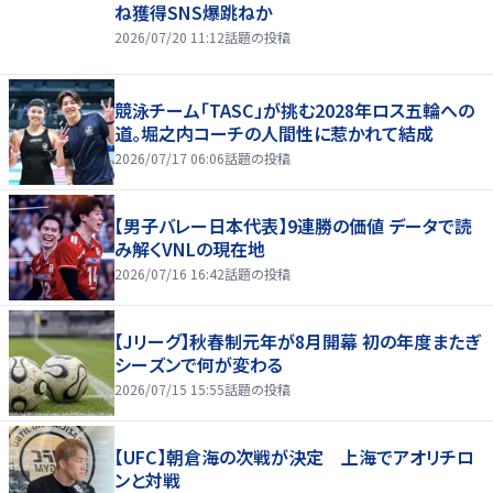
ね獲得SNS爆跳ねか
2026/07/20 11:12
話題の投稿
競泳チーム「TASC」が挑む2028年ロス五輪への
道。堀之内コーチの人間性に惹かれて結成
2026/07/17 06:06
話題の投稿
【男子バレー日本代表】9連勝の価値 データで読
み解くVNLの現在地
2026/07/16 16:42
話題の投稿
【Jリーグ】秋春制元年が8月開幕 初の年度またぎ
シーズンで何が変わる
2026/07/15 15:55
話題の投稿
【UFC】朝倉海の次戦が決定 上海でアオリチロ
ンと対戦