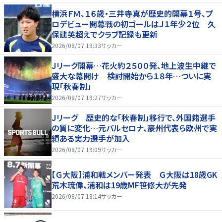
横浜ＦＭ、１６歳・三井寺真が歴史的開幕１号、プ
ロデビュー開幕戦の初ゴールはＪ１年少２位 久
保建英超えでクラブ記録も更新
2026/08/07 19:33
サッカー
Ｊリーグ開幕…花火約２５００発、地上波生中継で
盛大な幕開け 検討開始から１８年…ついに実
現「秋春制」
2026/08/07 19:27
サッカー
Ｊリーグ 歴史的な「秋春制」移行で、外国籍選手
の質に変化…元バルセロナ、豪州代表ら欧州で実
績ある実力選手が加入
2026/08/07 19:09
サッカー
【Ｇ大阪】浦和戦メンバー発表 Ｇ大阪は18歳GK
荒木琉偉、浦和は19歳MF笹修大が先発
2026/08/07 18:14
サッカー