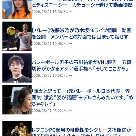
とディズニーシー カチューシャ着けて動画撮影
2026/08/07 15:08
バレー
【バレー】佐藤淑乃が乃木坂46ライブ観戦 動画
を公開 メンバーとの対面では固まって話せず
2026/08/07 10:46
バレー
バレーボール男子の石川祐希がVNL報告 五輪
切符がかかるアジア選手権へ「そしてここから」
2026/08/07 10:08
バレー
「誰かと思って…」元バレーボール日本代表 雰
囲気“激変”姿が話題「モデルさんみたいです」「め
ちゃキレイ」
2026/08/07 05:22
バレー
レブロンPG起用の可能性をシクサーズ指揮官が