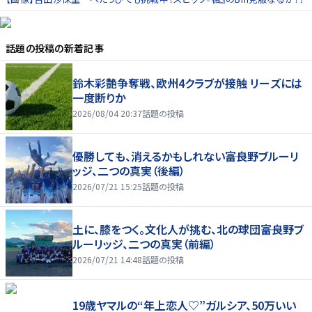
話題の投稿
の新着記事
鈴木彩艶争奪戦、欧州4クラブが接触 リーズには
一度断りか
2026/08/04 20:37
話題の投稿
優勝しても、消えるかもしれない――富良野ブルーリ
ッジ、二つの真実（後編）
2026/07/21 15:25
話題の投稿
土に、膝をつく。文化人が挑む、北の球団――富良野ブ
ルーリッジ、二つの真実（前編）
2026/07/21 14:48
話題の投稿
19歳ヤマルの“年上恋人♡”ガルシア、50万いい