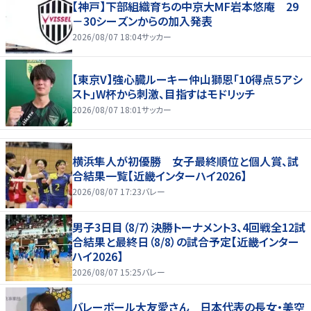
【神戸】下部組織育ちの中京大MF岩本悠庵 29
－30シーズンからの加入発表
2026/08/07 18:04
サッカー
【東京V】強心臓ルーキー仲山獅恩「10得点５アシ
スト」W杯から刺激、目指すはモドリッチ
2026/08/07 18:01
サッカー
横浜隼人が初優勝 女子最終順位と個人賞、試
合結果一覧【近畿インターハイ2026】
2026/08/07 17:23
バレー
男子3日目（8/7）決勝トーナメント3、4回戦全12試
合結果と最終日（8/8）の試合予定【近畿インター
ハイ2026】
2026/08/07 15:25
バレー
バレーボール大友愛さん 日本代表の長女・美空