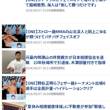
て臨戦態勢、海人は「倒して勝つだけです」
2026/08/07 19:08
相撲格闘技
【ONE】ストロー級MMAの山北渓人と田上こゆる
が額つけてバチバチフェイスオフ
2026/08/07 18:49
相撲格闘技
元幕内明瀬山の井筒親方が日本相撲協会を退
職 23年秋場所で引退後、木瀬部屋付きで指導
2026/08/07 18:11
相撲格闘技
【ONE】野杁正明らフェザー級トーナメント出場６
選手は全員計量・ハイドレーションクリア
2026/08/07 18:08
相撲格闘技
「夏休み相撲健康体操」に不動豊が参加「緊張し