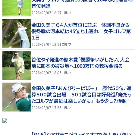
首位発進
2026/08/07 18:27
ゴルフ
金田久美子ら４人が首位に並ぶ 体調不良から
復帰戦の河本結は45位と出遅れ 女子ゴルフ第
１日
2026/08/07 18:11
ゴルフ
首位タイ発進の鈴木愛「優勝争いがしたい」大会
前に熊本の被災地へ1000万円の救援金贈る
2026/08/07 18:06
ゴルフ
金田久美子「あんびりーばぼー」 歴代５０位、通
算５００試合出場 ５０１試合目は好発進「嫌だっ
たゴルフが最近は楽しいかも」「もう少し？頑張り
たいな」
2026/08/07 17:35
ゴルフ
【ONE】シアサラニがフェイスオフで海人を小突い