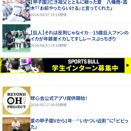
【甲子園】亡き祖父とともに戦った夏 八幡商・高
木「『お前やったらいける』と言ってくれた」
2026/08/07 19:19
野球
【巨人】それは反則じゃなイカ…15歳巨人ファンの
イカが年齢差イカしてすしレースぶっちぎり
2026/08/07 19:18
野球
球心会公式アプリ提供開始！
2026/05/27 00:00
野球
夏の甲子園Vから1年…“いかつい近影”に「ビビっ
た」