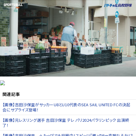
関連記事
【画像】吉田沙保里がサッカーU8とU10代表のSEA SAIL UNITED FCの決起
会にサプライズ登場！
【画像】元レスリング選手 吉田沙保里 テレ パリ2024パラリンピック 出演終
了！
【画像】吉田沙保里 へたっぴでも挑戦中！スピッツ『楓』のBm克服なるか！？