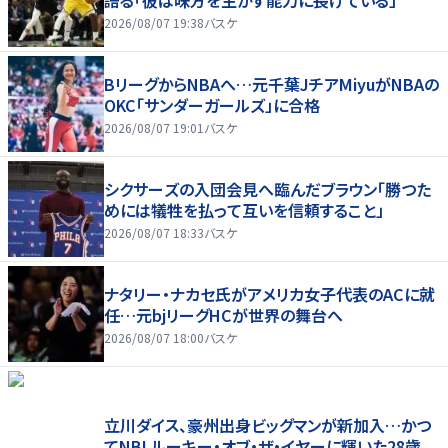
語る「彼は味方を生かす能力に長けている」
2026/08/07 19:38
バスケ
BリーグからNBAへ…元千葉JチアMiyuがNBAの
OKC「サンダーガールズ」に合格
2026/08/07 19:01
バスケ
シクサーズの入団会見へ臨んだブラウン「勝つた
めには犠牲を払って互いを信頼すること」
2026/08/07 18:33
バスケ
ナタリー・ナカセ氏がアメリカ女子代表のACに就
任…元bjリーグHCが世界の舞台へ
2026/08/07 18:00
バスケ
立川ダイス、豪州出身ビッグマンが新加入…かつ
てNBLルーキー・オブ・ザ・イヤーに輝いた28歳