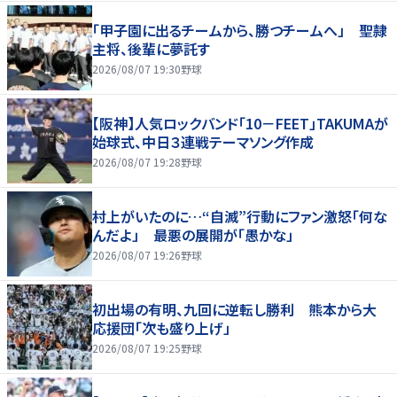
「甲子園に出るチームから、勝つチームへ」 聖隷
主将、後輩に夢託す
2026/08/07 19:30
野球
【阪神】人気ロックバンド「10－FEET」TAKUMAが
始球式、中日３連戦テーマソング作成
2026/08/07 19:28
野球
村上がいたのに…“自滅”行動にファン激怒「何な
んだよ」 最悪の展開が「愚かな」
2026/08/07 19:26
野球
初出場の有明、九回に逆転し勝利 熊本から大
応援団「次も盛り上げ」
2026/08/07 19:25
野球