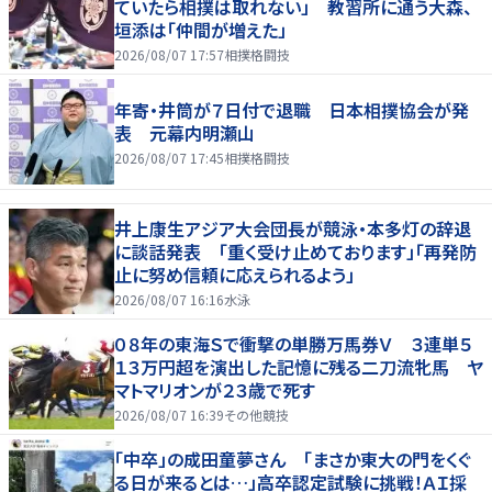
ていたら相撲は取れない」 教習所に通う大森、
垣添は「仲間が増えた」
2026/08/07 17:57
相撲格闘技
年寄・井筒が７日付で退職 日本相撲協会が発
表 元幕内明瀬山
2026/08/07 17:45
相撲格闘技
井上康生アジア大会団長が競泳・本多灯の辞退
に談話発表 「重く受け止めております」「再発防
止に努め信頼に応えられるよう」
2026/08/07 16:16
水泳
０８年の東海Ｓで衝撃の単勝万馬券Ｖ ３連単５
１３万円超を演出した記憶に残る二刀流牝馬 ヤ
マトマリオンが２３歳で死す
2026/08/07 16:39
その他競技
「中卒」の成田童夢さん 「まさか東大の門をくぐ
る日が来るとは…」高卒認定試験に挑戦！ＡＩ採