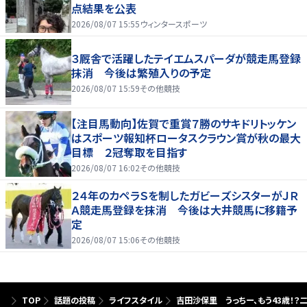
点結果を公表
2026/08/07 15:55
ウィンタースポーツ
３厩舎で活躍したテイエムスパーダが競走馬登録
抹消 今後は繁殖入りの予定
2026/08/07 15:59
その他競技
【注目馬動向】佐賀で重賞７勝のサキドリトッケン
はスポーツ報知杯ロータスクラウン賞が秋の最大
目標 ２冠奪取を目指す
2026/08/07 16:02
その他競技
２４年のカペラＳを制したガビーズシスターがＪＲ
Ａ競走馬登録を抹消 今後は大井競馬に移籍予
定
2026/08/07 15:06
その他競技
TOP
話題の投稿
ライフスタイル
吉田沙保里 うっちー、もう43歳！