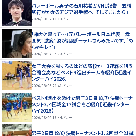
バレーボール男子の石川祐希がVNL報告 五輪
切符がかかるアジア選手権へ「そしてここから」
2026/08/07 10:08
バレー
「誰かと思って…」元バレーボール日本代表 雰
囲気“激変”姿が話題「モデルさんみたいです」「め
ちゃキレイ」
2026/08/07 05:20
バレー
女子大会を制するのはどの高校か 3連覇を狙う
金蘭会高などベスト４進出チームを紹介【近畿イ
ンターハイ2026】
2026/08/06 21:41
バレー
ベスト4進出を懸けた男子3日目（8/7）決勝トーナ
メント3、4回戦全12試合をご紹介【近畿インター
ハイ2026】
2026/08/06 18:44
バレー
男子2日目（8/6）決勝トーナメント1、2回戦全21試