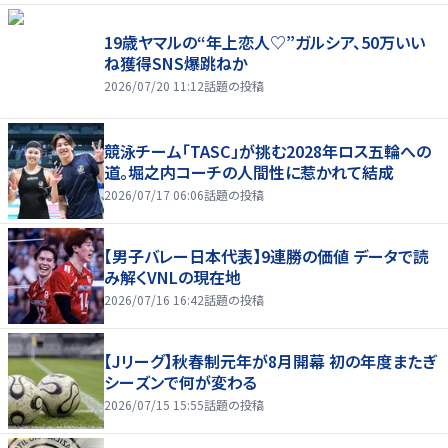
19歳ヤマルの“年上恋人♡”ガルシア、50万いい
ね獲得SNS爆跳ねか
2026/07/20 11:12
話題の投稿
競泳チーム「TASC」が挑む2028年ロス五輪への
道。堀之内コーチの人間性に惹かれて結成
2026/07/17 06:06
話題の投稿
【男子バレー日本代表】9連勝の価値 データで読
み解くVNLの現在地
2026/07/16 16:42
話題の投稿
【Jリーグ】秋春制元年が8月開幕 初の年度またぎ
シーズンで何が変わる
2026/07/15 15:55
話題の投稿