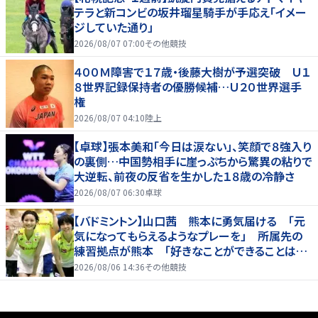
テラと新コンビの坂井瑠星騎手が手応え「イメー
ジしていた通り」
2026/08/07 07:00
その他競技
４００Ｍ障害で１７歳・後藤大樹が予選突破 Ｕ１
８世界記録保持者の優勝候補…Ｕ２０世界選手
権
2026/08/07 04:10
陸上
【卓球】張本美和「今日は涙ない」、笑顔で８強入り
の裏側…中国勢相手に崖っぷちから驚異の粘りで
大逆転、前夜の反省を生かした１８歳の冷静さ
2026/08/07 06:30
卓球
【バドミントン】山口茜 熊本に勇気届ける 「元
気になってもらえるようなプレーを」 所属先の
練習拠点が熊本 「好きなことができることは当
たり前じゃない」
2026/08/06 14:36
その他競技