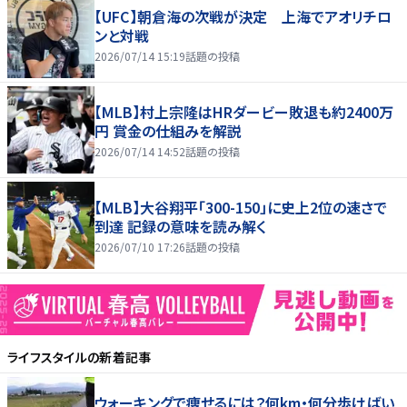
【UFC】朝倉海の次戦が決定 上海でアオリチロ
ンと対戦
2026/07/14 15:19
話題の投稿
【MLB】村上宗隆はHRダービー敗退も約2400万
円 賞金の仕組みを解説
2026/07/14 14:52
話題の投稿
【MLB】大谷翔平「300-150」に史上2位の速さで
到達 記録の意味を読み解く
2026/07/10 17:26
話題の投稿
ライフスタイル
の新着記事
ウォーキングで痩せるには？何km・何分歩けばい