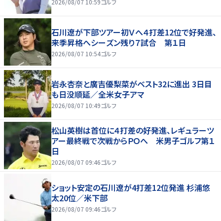
2026/08/07 10:59
ゴルフ
石川遼が下部ツアー初Ｖへ４打差12位で好発進、
来季昇格へシーズン残り７試合 第１日
2026/08/07 10:54
ゴルフ
岩永杏奈と廣吉優梨菜がベスト32に進出 3日目
も日没順延／全米女子アマ
2026/08/07 10:49
ゴルフ
松山英樹は首位に４打差の好発進、レギュラーツ
アー最終戦で次戦からＰＯへ 米男子ゴルフ第１
日
2026/08/07 09:46
ゴルフ
ショット安定の石川遼が4打差12位発進 杉浦悠
太20位／米下部
2026/08/07 09:46
ゴルフ