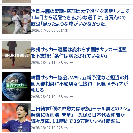
注目左腕の聖隷・高部は大学進学を表明「プロで
１年目から活躍できるような選手に」自責点０で
敗退「思ったような球がいかなかった」
2026/07/06 00:00
野球
欧州サッカー連盟は変わらず国際サッカー連盟
を不支持！「条件は満たされていない」
2026/08/07 11:03
サッカー
韓国サッカー協会、Ｗ杯、五輪予選など担当の外
国人審判員に不適切な性接待 同国メディアが
報じる
2026/08/07 10:48
サッカー
上田綺世「僕の原動力は家族」モデル妻との２ショ
発信に板倉滉「♥♥」 久保ら日本代表仲間が
続々反応、１１時間で３９万超いいね！反響に
2026/08/07 10:32
サッカー