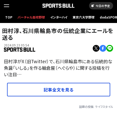
今日の予定
TOP
バーチャル高校野球
インターハイ
東京六大学野球
dodaSPO
（新しいタブ
田村淳、石川県輪島市の伝統企業にエールを
送る
2024.09.23 05:54
田村淳がX（旧Twitter）で、石川県輪島市にある伝統的な
魚醤「いしる」を作る舳倉屋（へぐらや）に関する投稿を行
い注目…
記事全文を見る
話題の投稿
ライフスタイル