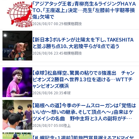
「アジアタッグ王者」青柳亮生＆ライジングＨＡＹＡ
ＴＯ、「王座返上」決定…亮生「左膝前十字靭帯損
傷」欠場で
2026/08/07 08:29
相撲格闘技
【新日本】ボルチンが辻陽太を下し、TAKESHITA
と並ぶ勝ち点10、大岩陵平らが8点で追う
2026/08/06 23:45
相撲格闘技
【卓球】松島輝空、驚異の粘りで８強進出 チャン
ピオンズ２勝目へ世界１３位を退ける…ＷＴＴチ
ャンピオンズ横浜
2026/08/06 20:35
卓球
【箱根への道】今季のチームスローガンは「覚悟は
いいか～想いの継承、そして頂点へ～」由来はケ
ツメイシの名曲 野中主将と３人の副将がチーム
を引っ張る…夏合宿特集第１弾、国学院大
2026/08/07 05:00
陸上
【札幌記念・１週前】凱旋門賞見据えるアドマイヤ