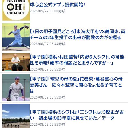
球心会公式アプリ提供開始！
2026/05/27 00:00
野球
【7日の甲子園見どころ】東海大甲府VS鶴岡東、両
チームの2年生投手の出来が勝敗のカギを握る
2026/08/07 06:44
野球
【甲子園】横浜・村田監督「内野６人シフト」の可能
性を示唆「確率の問題だと思うんですが…」
2026/08/07 05:55
野球
【甲子園】「球児の母の夏」花巻東・萬谷堅心の母
恵美さん 佐々木監督も関心をよせる子育てと
は
2026/08/07 05:55
野球
【甲子園】横浜のシフトは「王シフト」より歴史が古
い 初出場の63年夏に見せていた／データ
2026/08/07 05:55
野球