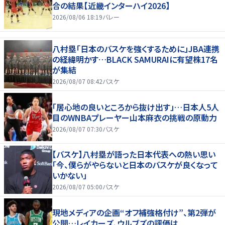
合の結果【近畿インターハイ2026】
2026/08/06 18:19
バレー
八村塁「日本のバスケを強くするために」JBA連携
の経緯明かす…BLACK SAMURAIに有望株17名
が集結
2026/08/07 08:42
バスケ
「居心地の良いところから抜け出す」…日本人5人
目のWNBAプレーヤー山本麻衣の挑戦の原動力
2026/08/07 07:30
バスケ
【バスケ】八村塁が語った日本代表への熱い思い
「今、僕らがやらないと日本のバスケが良くなって
いかない」
2026/08/07 05:00
バスケ
現地メディアの企画“オフ補強格付け”、第2弾が
公開…レイカーズ、ウルブズの評価は