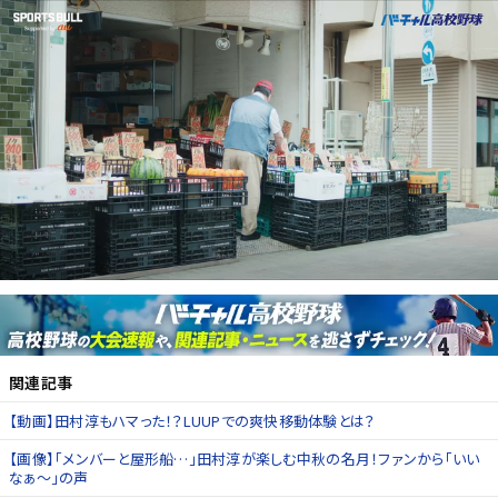
関連記事
【動画】田村淳もハマった！？LUUPでの爽快移動体験とは？
【画像】「メンバーと屋形船…」田村淳が楽しむ中秋の名月！ファンから「いい
なぁ〜」の声