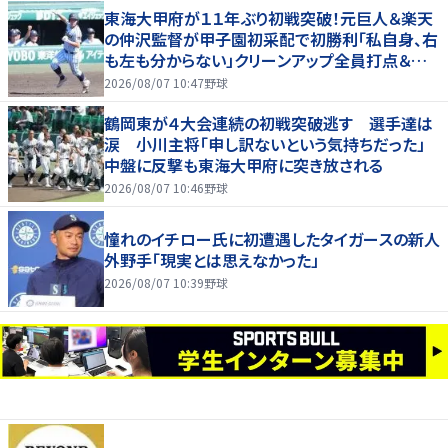
東海大甲府が１１年ぶり初戦突破！元巨人＆楽天
の仲沢監督が甲子園初采配で初勝利「私自身、右
も左も分からない」クリーンアップ全員打点＆継
投も「理想的」
2026/08/07 10:47
野球
鶴岡東が４大会連続の初戦突破逃す 選手達は
涙 小川主将「申し訳ないという気持ちだった」
中盤に反撃も東海大甲府に突き放される
2026/08/07 10:46
野球
憧れのイチロー氏に初遭遇したタイガースの新人
外野手「現実とは思えなかった」
2026/08/07 10:39
野球