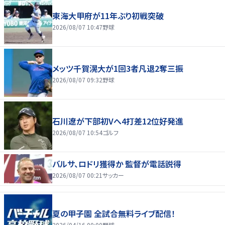
東海大甲府が11年ぶり初戦突破
2026/08/07 10:47
野球
メッツ千賀滉大が1回3者凡退2奪三振
2026/08/07 09:32
野球
石川遼が下部初Vへ4打差12位好発進
2026/08/07 10:54
ゴルフ
バルサ、ロドリ獲得か 監督が電話説得
2026/08/07 00:21
サッカー
夏の甲子園 全試合無料ライブ配信！
2026/04/16 00:00
野球