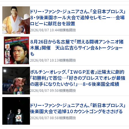
ドリー・ファンク・ジュニアさん、「全日本プロレス」
８・９後楽園ホール大会で追悼セレモニー…会場
ロビーに献花台を設置
2026/08/07 10:44
相撲格闘技
８月26日から名古屋で「燃える闘魂アントニオ猪
木展」開催 天山広吉らサイン会＆トークショー
も
2026/08/07 10:13
相撲格闘技
ボルチン・オレッグ、「ＩＷＧＰ王者」辻陽太に劇的
「初勝利」で首位…「好きのプロレスでオレが最強
の選手になりたいから！」…８・６後楽園全成績
2026/08/07 09:50
相撲格闘技
ドリー・ファンク・ジュニアさん、「新日本プロレス」
後楽園大会で追悼１０カウントゴングをささげる
2026/08/07 08:58
相撲格闘技