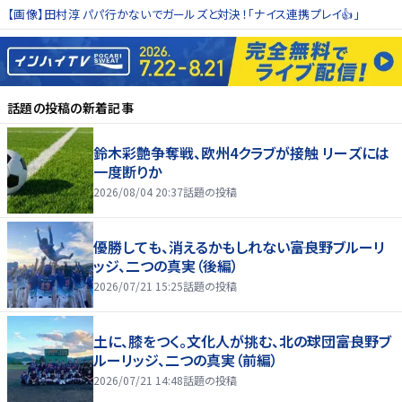
【画像】田村淳 パパ行かないでガールズと対決！「ナイス連携プレイ👍」
話題の投稿
の新着記事
鈴木彩艶争奪戦、欧州4クラブが接触 リーズには
一度断りか
2026/08/04 20:37
話題の投稿
優勝しても、消えるかもしれない――富良野ブルーリ
ッジ、二つの真実（後編）
2026/07/21 15:25
話題の投稿
土に、膝をつく。文化人が挑む、北の球団――富良野ブ
ルーリッジ、二つの真実（前編）
2026/07/21 14:48
話題の投稿