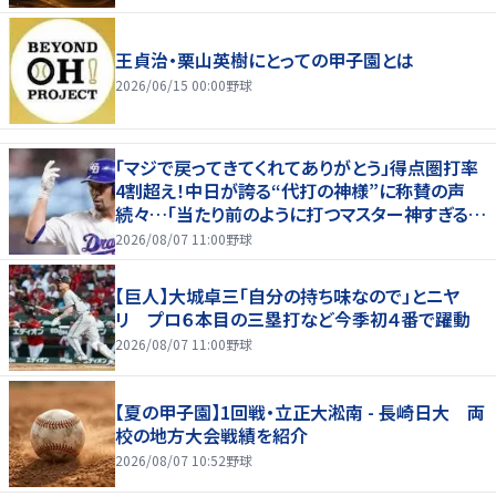
王貞治・栗山英樹にとっての甲子園とは
2026/06/15 00:00
野球
「マジで戻ってきてくれてありがとう」得点圏打率
4割超え！中日が誇る“代打の神様”に称賛の声
続々…「当たり前のように打つマスター神すぎる」
「また初球で決めたな」
2026/08/07 11:00
野球
【巨人】大城卓三「自分の持ち味なので」とニヤ
リ プロ６本目の三塁打など今季初４番で躍動
2026/08/07 11:00
野球
【夏の甲子園】1回戦・立正大淞南 - 長崎日大 両
校の地方大会戦績を紹介
2026/08/07 10:52
野球