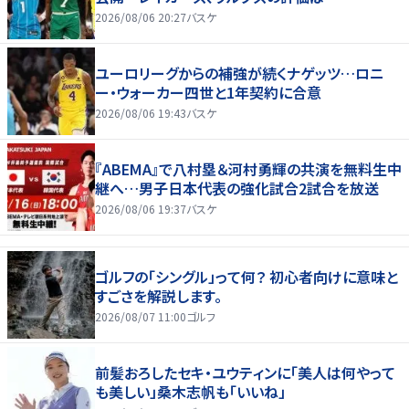
2026/08/06 20:27
バスケ
ユーロリーグからの補強が続くナゲッツ…ロニ
ー・ウォーカー四世と1年契約に合意
2026/08/06 19:43
バスケ
『ABEMA』で八村塁＆河村勇輝の共演を無料生中
継へ…男子日本代表の強化試合2試合を放送
2026/08/06 19:37
バスケ
ゴルフの「シングル」って何？ 初心者向けに意味と
すごさを解説します。
2026/08/07 11:00
ゴルフ
前髪おろしたセキ・ユウティンに「美人は何やって
も美しい」桑木志帆も「いいね」