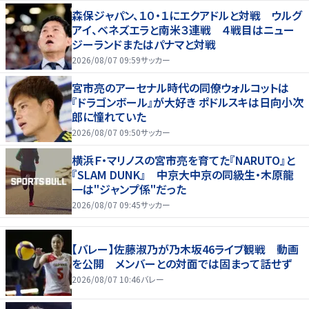
森保ジャパン、１０・１にエクアドルと対戦 ウルグ
アイ、ベネズエラと南米３連戦 ４戦目はニュー
ジーランドまたはパナマと対戦
2026/08/07 09:59
サッカー
宮市亮のアーセナル時代の同僚ウォルコットは
『ドラゴンボール』が大好き ポドルスキは日向小次
郎に憧れていた
2026/08/07 09:50
サッカー
横浜Ｆ・マリノスの宮市亮を育てた『NARUTO』と
『SLAM DUNK』 中京大中京の同級生・木原龍
一は"ジャンプ係"だった
2026/08/07 09:45
サッカー
【バレー】佐藤淑乃が乃木坂46ライブ観戦 動画
を公開 メンバーとの対面では固まって話せず
2026/08/07 10:46
バレー